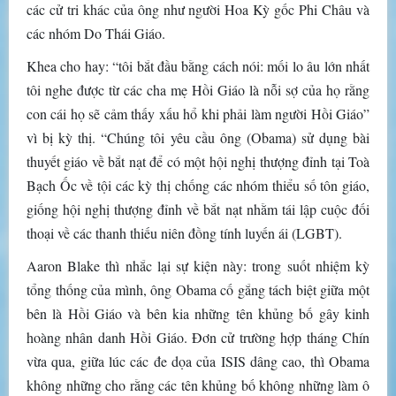
các cử tri khác của ông như người Hoa Kỳ gốc Phi Châu và
các nhóm Do Thái Giáo.
Khea cho hay: “tôi bắt đầu bằng cách nói: mối lo âu lớn nhất
tôi nghe được từ các cha mẹ Hồi Giáo là nỗi sợ của họ rằng
con cái họ sẽ cảm thấy xấu hổ khi phải làm người Hồi Giáo”
vì bị kỳ thị. “Chúng tôi yêu cầu ông (Obama) sử dụng bài
thuyết giáo về bắt nạt để có một hội nghị thượng đỉnh tại Toà
Bạch Ốc về tội các kỳ thị chống các nhóm thiểu số tôn giáo,
giống hội nghị thượng đỉnh về bắt nạt nhằm tái lập cuộc đối
thoại về các thanh thiếu niên đồng tính luyến ái (LGBT).
Aaron Blake thì nhắc lại sự kiện này: trong suốt nhiệm kỳ
tổng thống của mình, ông Obama cố gắng tách biệt giữa một
bên là Hồi Giáo và bên kia những tên khủng bố gây kinh
hoàng nhân danh Hồi Giáo. Đơn cử trường hợp tháng Chín
vừa qua, giữa lúc các đe dọa của ISIS dâng cao, thì Obama
không những cho rằng các tên khủng bố không những làm ô