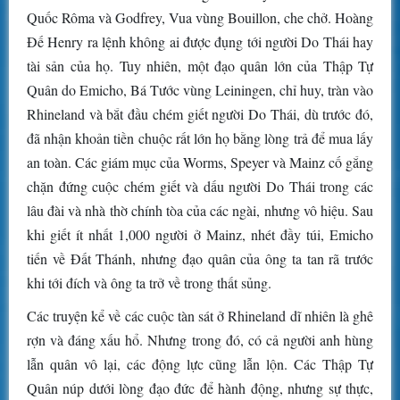
Quốc Rôma và Godfrey, Vua vùng Bouillon, che chở. Hoàng
Đế Henry ra lệnh không ai được đụng tới người Do Thái hay
tài sản của họ. Tuy nhiên, một đạo quân lớn của Thập Tự
Quân do Emicho, Bá Tước vùng Leiningen, chỉ huy, tràn vào
Rhineland và bắt đầu chém giết người Do Thái, dù trước đó,
đã nhận khoản tiền chuộc rất lớn họ bằng lòng trả để mua lấy
an toàn. Các giám mục của Worms, Speyer và Mainz cố gắng
chặn đứng cuộc chém giết và dấu người Do Thái trong các
lâu đài và nhà thờ chính tòa của các ngài, nhưng vô hiệu. Sau
khi giết ít nhất 1,000 người ở Mainz, nhét đầy túi, Emicho
tiến về Đất Thánh, nhưng đạo quân của ông ta tan rã trước
khi tới đích và ông ta trở về trong thất sủng.
Các truyện kể về các cuộc tàn sát ở Rhineland dĩ nhiên là ghê
rợn và đáng xấu hổ. Nhưng trong đó, có cả người anh hùng
lẫn quân vô lại, các động lực cũng lẫn lộn. Các Thập Tự
Quân núp dưới lòng đạo đức để hành động, nhưng sự thực,