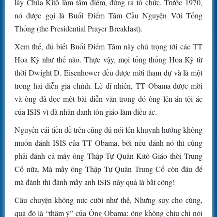
lấy Chúa Kitô làm tâm điểm, đứng ra tổ chức. Trước 1970,
nó được gọi là Buổi Điểm Tâm Cầu Nguyện Với Tổng
Thống (the Presidential Prayer Breakfast).
Xem thế, đủ biết Buổi Điểm Tâm này chú trọng tới các TT
Hoa Kỳ như thế nào. Thực vậy, mọi tổng thống Hoa Kỳ từ
thời Dwight D. Eisenhower đều được mời tham dự và là một
trong hai diễn giả chính. Lẽ dĩ nhiên, TT Obama được mời
và ông đã đọc một bài diễn văn trong đó ông lên án tội ác
của ISIS vì đã nhân danh tôn giáo làm điều ác.
Nguyên cái tiền đề trên cũng đủ nói lên khuynh hướng không
muốn đánh ISIS của TT Obama, bởi nếu đánh nó thì cũng
phải đánh cả mấy ông Thập Tự Quân Kitô Giáo thời Trung
Cổ nữa. Mà mấy ông Thập Tự Quân Trung Cổ còn đâu để
mà đánh thì đánh mấy anh ISIS này quả là bất công!
Câu chuyện không nực cười như thế, Nhưng suy cho cùng,
quả đó là “thâm ý” của Ông Obama: ông không chịu chỉ nói