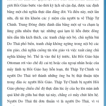
giới Hồi Giáo bước vào thời kỳ lịch sử cận đại, được xác định
bằng một chủ nghĩa thực dân đắng đót. Và điều này, một lần
nữa, đã tái lên khuôn các ý niệm của người ta về Thập Tự
Chinh. Trung Đông được đánh dấu bằng một sự va chạm lạ
lùng giữa nhiều thực tại: những quá lạm lộ liễu được đồng
tiền dầu lửa kích thích, các tranh chấp nội bộ, chủ nghĩa bài
Do Thái phổ biến, tranh chấp không ngừng trong nội bộ các
tôn giáo, chủ nghĩa cuồng tín tôn giáo và việc xuất cảng chủ
nghĩa khủng bố. Thế là vào thế kỷ trước, khi Hồi Giáo hậu
Ottoman rơi vào chế độ cai trị hoặc của ngoại nhân hoặc của
mấy lãnh tụ Hồi Giáo hay hỗn loạn, thì Thập Tự Chinh và
người Do Thái trở thành những ông ba bị thật thuận tiện
trong đầu óc người Hồi Giáo. Thập Tự Chinh bị người Hồi
Giáo phóng chiếu chế độ thực dân lúc ấy của họ lên màn ảnh
quá khứ dù giữa hai thực tại này, chẳng có mấy chút liên hệ.
Người Do Thái thì đơn thuần vì là người Do Thái, vì vi