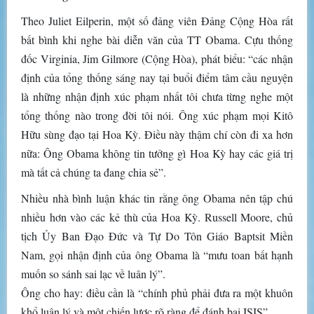
Theo Juliet Eilperin, một số đảng viên Đảng Cộng Hòa rất
bất bình khi nghe bài diễn văn của TT Obama. Cựu thống
đốc Virginia, Jim Gilmore (Cộng Hòa), phát biểu: “các nhận
định của tổng thống sáng nay tại buổi điểm tâm cầu nguyện
là những nhận định xúc phạm nhất tôi chưa từng nghe một
tổng thống nào trong đời tôi nói. Ông xúc phạm mọi Kitô
Hữu sùng đạo tại Hoa Kỳ. Điều này thậm chí còn đi xa hơn
nữa: Ông Obama không tin tưởng gì Hoa Kỳ hay các giá trị
mà tất cả chúng ta đang chia sẻ”.
Nhiều nhà bình luận khác tin rằng ông Obama nên tập chú
nhiều hơn vào các kẻ thù của Hoa Kỳ. Russell Moore, chủ
tịch Ủy Ban Đạo Đức và Tự Do Tôn Giáo Baptsit Miền
Nam, gọi nhận định của ông Obama là “mưu toan bất hạnh
muốn so sánh sai lạc về luân lý”.
Ông cho hay: điều cần là “chính phủ phải đưa ra một khuôn
khổ luân lý và một chiến lược rõ ràng để đánh bại ISIS”.