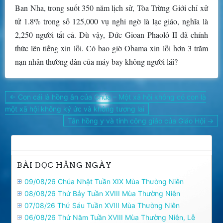
Ban Nha, trong suốt 350 năm lịch sử, Tòa Trừng Giới chỉ xử
tử 1.8% trong số 125,000 vụ nghi ngờ là lạc giáo, nghĩa là
2,250 người tất cả. Dù vậy, Đức Gioan Phaolô II đã chính
thức lên tiếng xin lỗi. Có bao giờ Obama xin lỗi hơn 3 trăm
nạn nhân thường dân của máy bay không người lái?
Điều
← Con cái là hồng ân của Chúa – Một xã hội không có con là
hướng
một xã hội không ký ức và không tương lai
bài
Tân hồng y và tính công giáo của Giáo Hội →
viết
BÀI ĐỌC HẰNG NGÀY
09/08/26 Chúa Nhật Tuần XIX Mùa Thường Niên
08/08/26 Thứ Bảy Tuần XVIII Mùa Thường Niên
07/08/26 Thứ Sáu Tuần XVIII Mùa Thường Niên
06/08/26 Thứ Năm Tuần XVIII Mùa Thường Niên, Lễ