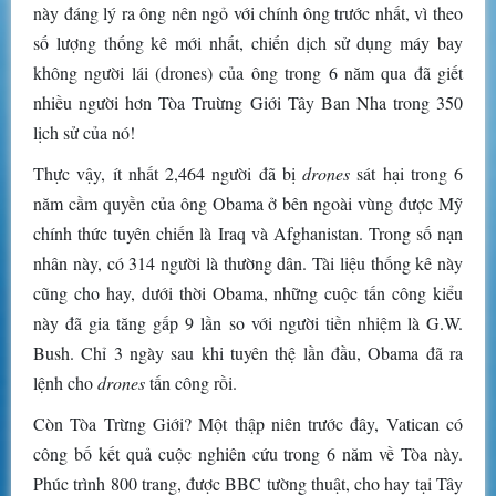
này đáng lý ra ông nên ngỏ với chính ông trước nhất, vì theo
số lượng thống kê mới nhất, chiến dịch sử dụng máy bay
không người lái (drones) của ông trong 6 năm qua đã giết
nhiều người hơn Tòa Truừng Giới Tây Ban Nha trong 350
lịch sử của nó!
Thực vậy, ít nhất 2,464 người đã bị
drones
sát hại trong 6
năm cầm quyền của ông Obama ở bên ngoài vùng được Mỹ
chính thức tuyên chiến là Iraq và Afghanistan. Trong số nạn
nhân này, có 314 người là thường dân. Tài liệu thống kê này
cũng cho hay, dưới thời Obama, những cuộc tấn công kiểu
này đã gia tăng gấp 9 lần so với người tiền nhiệm là G.W.
Bush. Chỉ 3 ngày sau khi tuyên thệ lần đầu, Obama đã ra
lệnh cho
drones
tấn công rồi.
Còn Tòa Trừng Giới? Một thập niên trước đây, Vatican có
công bố kết quả cuộc nghiên cứu trong 6 năm về Tòa này.
Phúc trình 800 trang, được BBC tường thuật, cho hay tại Tây