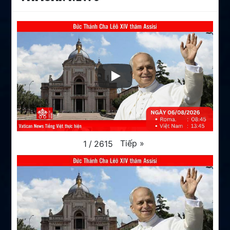
Tiếp
»
1
/
2615