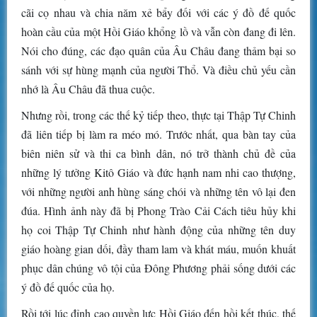
cãi cọ nhau và chia năm xẻ bẩy đối với các ý đồ đế quốc
hoàn cầu của một Hồi Giáo khổng lồ và vẫn còn đang đi lên.
Nói cho đúng, các đạo quân của Âu Châu đang thảm bại so
sánh với sự hùng mạnh của người Thổ. Và điều chủ yếu cần
nhớ là Âu Châu đã thua cuộc.
Nhưng rồi, trong các thế kỷ tiếp theo, thực tại Thập Tự Chinh
đã liên tiếp bị làm ra méo mó. Trước nhất, qua bàn tay của
biên niên sử và thi ca bình dân, nó trở thành chủ đề của
những lý tưởng Kitô Giáo và đức hạnh nam nhi cao thượng,
với những người anh hùng sáng chói và những tên vô lại đen
đúa. Hình ảnh này đã bị Phong Trào Cải Cách tiêu hủy khi
họ coi Thập Tự Chinh như hành động của những tên duy
giáo hoàng gian dối, đầy tham lam và khát máu, muốn khuất
phục dân chúng vô tội của Đông Phương phải sống dưới các
ý đồ đế quốc của họ.
Rồi tới lúc đỉnh cao quyền lực Hồi Giáo đến hồi kết thúc, thế