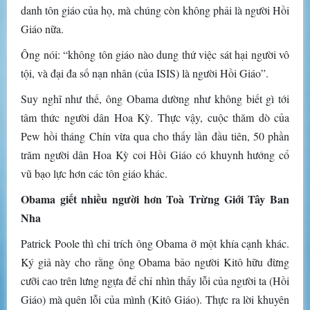
danh tôn giáo của họ, mà chúng còn không phải là người Hồi
Giáo nữa.
Ông nói: “không tôn giáo nào dung thứ việc sát hại người vô
tội, và đại đa số nạn nhân (của ISIS) là người Hồi Giáo”.
Suy nghĩ như thế, ông Obama dường như không biết gì tới
tâm thức người dân Hoa Kỳ. Thực vậy, cuộc thăm dò của
Pew hồi tháng Chín vừa qua cho thấy lần đầu tiên, 50 phần
trăm người dân Hoa Kỳ coi Hồi Giáo có khuynh hướng cổ
vũ bạo lực hơn các tôn giáo khác.
Obama giết nhiều người hơn Toà Trừng Giới Tây Ban
Nha
Patrick Poole thì chỉ trích ông Obama ở một khía cạnh khác.
Ký giả này cho rằng ông Obama bảo người Kitô hữu đừng
cưỡi cao trên lưng ngựa để chỉ nhìn thấy lỗi của người ta (Hồi
Giáo) mà quên lỗi của mình (Kitô Giáo). Thực ra lời khuyên