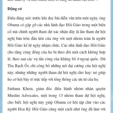
Động cơ
Điều đáng nói: trước khi đọc bài diễn văn trên một ngày, ông
Obama có gặp gỡ các nhà lãnh đạo Hồi Giáo trong một biến
cố mà chính người tham dự xác nhận đây là lần tham dự hội
nghị bàn tròn đầu tiên của ông với một nhóm toàn là người
Hồi Giáo kể từ ngày nhậm chức. Các nhà lãnh đạo Hồi Giáo
cho rằng cộng đồng của họ bị theo dõi một cách không hợp
lẽ, theo sau các vụ tấn công của khủng bố ở ngoại quốc. Dù
Tòa Bạch Ốc chỉ công bố những nét đại cương của hội nghị
này, nhưng những người tham dự hội nghị cho hay: nó giúp
họ cơ hội bày tỏ trực tiếp với tổng thống các ưu tư của họ.
Farhana Khera, giám đốc điều hành nhóm nhân quyền
Muslim Advocates, một trong 13 nhóm tham dự hội nghị,
cho biết: hội nghị này giúp Obama cơ hội tập chú vào các
người Hoa Kỳ Hồi Giáo cùng một cách như ông đã làm với