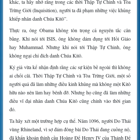
khác, ta hãy nhớ rằng trong các thời Thập Tự Chinh và Tòa
Trừng Giới (Inquisition), người ta đã phạm những việc khủng
khiếp nhân danh Chúa Kitô”.
Thực ra, ông Obama không tôn trọng cả nguyên tắc cân
bằng. Khi nói tới ISIS, ông không dám đụng tới Hồi Giáo
hay Muhammad. Nhưng khi nói tới Thập Tự Chinh, ông
không ngại chỉ đích danh Chúa Kitô.
Ký giả vừa kể nhận định rằng các sự kiện bề ngoài thì không
ai chối cãi. Thời Thập Tự Chinh và Tòa Trừng Giới, một số
người quả đã làm những điều kinh khủng mà không một Kitô
hữu nào nên làm hay bênh đỡ. Nhưng họ cũng đã làm những
điều vĩ đại nhân danh Chúa Kitô cũng chính vào thời gian
đó.
Ta hãy xét một trường hợp cụ thể. Năm 1096, người Do Thái
vùng Rhineland, vì sợ đám đông bài Do Thái đang cuồng nộ,
đã khẩn khoản thỉnh cầu Hoàng Đế Henry IV của Thánh Đế