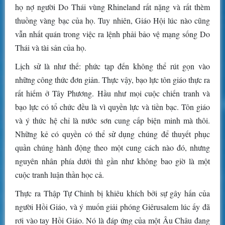
họ nợ người Do Thái vùng Rhineland rất nặng và rất thèm
thuồng vàng bạc của họ. Tuy nhiên, Giáo Hội lúc nào cũng
vẫn nhất quán trong việc ra lệnh phải bảo vệ mạng sống Do
Thái và tài sản của họ.
Lịch sử là như thế: phức tạp đến không thể rút gọn vào
những công thức đơn giản. Thực vậy, bạo lực tôn giáo thực ra
rất hiếm ở Tây Phương. Hầu như mọi cuộc chiến tranh và
bạo lực có tổ chức đều là vì quyền lực và tiền bạc. Tôn giáo
và ý thức hệ chỉ là nước sơn cung cấp biện minh mà thôi.
Những kẻ có quyền có thể sử dụng chúng để thuyết phục
quần chúng hành động theo một cung cách nào đó, nhưng
nguyên nhân phía dưới thì gần như không bao giờ là một
cuộc tranh luận thần học cả.
Thực ra Thập Tự Chinh bị khiêu khích bởi sự gây hấn của
người Hồi Giáo, và ý muốn giải phóng Giêrusalem lúc ấy đã
rơi vào tay Hồi Giáo. Nó là đáp ứng của một Âu Châu đang