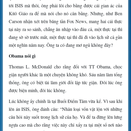
tới ISIS mà thôi, ông phải lôi cho bằng được cái gian ác của
Kitô Giáo ra để mà nói cho nó cân bằng. Nhưng, như Ben
Carson nhận xét trên băng tần Fox News, mang hai cái thực
tại này ra so sánh, chẳng ăn nhập vào đâu cả, một thực tại thì
đang sờ sờ trước mắt, một thực tại thì đã đi vào lịch sử cả gần
một nghìn năm nay. Ông ta có đang mơ ngủ không đây?
Obama nói gì
Thomas L. McDonald cho rằng đối với TT Obama, chọc
giận người khác là một chuyện không khó. Sáu năm làm tổng
thống, ông có biệt tài làm giới đối lập tức giận. Đôi lúc ông
được biện minh, đôi lúc không.
Lúc không ấy chính là tại Buổi Điểm Tâm vừa kể. Vì sau khi
lên án ISIS, ông đánh câu: “Nhân loại vốn vật lộn với những
câu hỏi này suốt trong lịch sử của họ. Và để ta đừng lên lưng
ngựa cao mà cho rằng việc này chỉ xẩy ra tại một số nơi nào