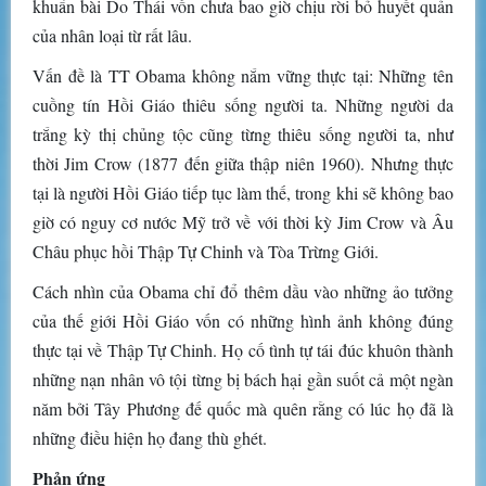
khuẩn bài Do Thái vốn chưa bao giờ chịu rời bỏ huyết quản
của nhân loại từ rất lâu.
Vấn đề là TT Obama không nắm vững thực tại: Những tên
cuồng tín Hồi Giáo thiêu sống người ta. Những người da
trắng kỳ thị chủng tộc cũng từng thiêu sống người ta, như
thời Jim Crow (1877 đến giữa thập niên 1960). Nhưng thực
tại là người Hồi Giáo tiếp tục làm thế, trong khi sẽ không bao
giờ có nguy cơ nước Mỹ trở về với thời kỳ Jim Crow và Âu
Châu phục hồi Thập Tự Chinh và Tòa Trừng Giới.
Cách nhìn của Obama chỉ đổ thêm dầu vào những ảo tưởng
của thế giới Hồi Giáo vốn có những hình ảnh không đúng
thực tại về Thập Tự Chinh. Họ cố tình tự tái đúc khuôn thành
những nạn nhân vô tội từng bị bách hại gần suốt cả một ngàn
năm bởi Tây Phương đế quốc mà quên rằng có lúc họ đã là
những điều hiện họ đang thù ghét.
Phản ứng