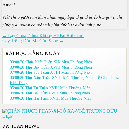
Amen!
Viết cho người bạn thân nhân ngày bạn chịu chức linh mục và cho
những ai muốn có một cái nhìn thứ ba về đời linh mục
.
Điều
← Lạy Chúa, Chúa Không Hề Bỏ Rơi Con!
Cậy Trông Đức Mẹ Cứu Sống →
hướng
bài
BÀI ĐỌC HẰNG NGÀY
viết
09/08/26 Chúa Nhật Tuần XIX Mùa Thường Niên
08/08/26 Thứ Bảy Tuần XVIII Mùa Thường Niên
07/08/26 Thứ Sáu Tuần XVIII Mùa Thường Niên
06/08/26 Thứ Năm Tuần XVIII Mùa Thường Niên, Lễ Chúa Giêsu
Hiển Dung
05/08/26 Thứ Tư Tuần XVIII Mùa Thường Niên
04/08/26 Thứ Ba Tuần XVIII Mùa Thường Niên
03/08/26 Thứ Hai Tuần XVIII Mùa Thường Niên
VATICAN NEWS