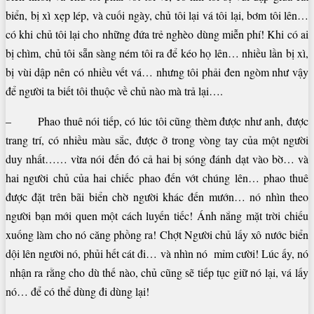
biển, bị xì xẹp lép, và cuối ngày, chủ tôi lại vá tôi lại, bơm tôi lên…
có khi chủ tôi lại cho những đứa trẻ nghèo dùng miễn phí! Khi có ai
bị chìm, chủ tôi sẵn sàng ném tôi ra để kéo họ lên… nhiều lần bị xì,
bị vùi dập nên có nhiều vết vá… nhưng tôi phải đen ngòm như vậy
để người ta biết tôi thuộc về chủ nào mà trả lại….
– Phao thuê nói tiếp, có lúc tôi cũng thèm được như anh, được
trang trí, có nhiều màu sắc, được ở trong vòng tay của một người
duy nhất…… vừa nói đến đó cả hai bị sóng đánh dạt vào bờ… và
hai người chủ của hai chiếc phao đến vớt chúng lên… phao thuê
được đặt trên bãi biển chờ người khác đến mướn… nó nhìn theo
người bạn mới quen một cách luyến tiếc! Ánh nắng mặt trời chiếu
xuống làm cho nó căng phồng ra! Chợt Người chủ lấy xô nước biển
dội lên người nó, phủi hết cát đi… và nhìn nó mỉm cười! Lúc ấy, nó
nhận ra rằng cho dù thế nào, chủ cũng sẽ tiếp tục giữ nó lại, vá lấy
nó… để có thể dùng đi dùng lại!