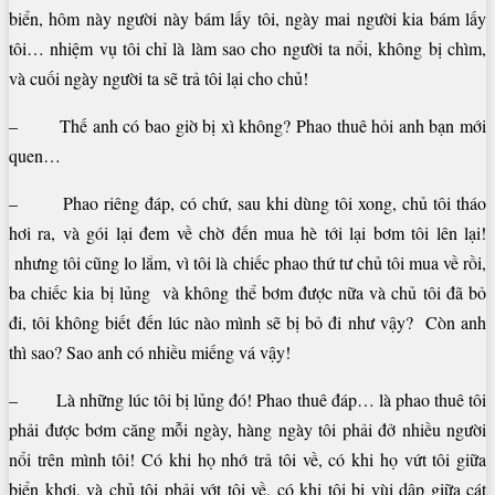
biển, hôm này người này bám lấy tôi, ngày mai người kia bám lấy
tôi… nhiệm vụ tôi chỉ là làm sao cho người ta nổi, không bị chìm,
và cuối ngày người ta sẽ trả tôi lại cho chủ!
– Thế anh có bao giờ bị xì không? Phao thuê hỏi anh bạn mới
quen…
– Phao riêng đáp, có chứ, sau khi dùng tôi xong, chủ tôi tháo
hơi ra, và gói lại đem về chờ đến mua hè tới lại bơm tôi lên lại!
nhưng tôi cũng lo lắm, vì tôi là chiếc phao thứ tư chủ tôi mua về rồi,
ba chiếc kia bị lủng và không thể bơm được nữa và chủ tôi đã bỏ
đi, tôi không biết đến lúc nào mình sẽ bị bỏ đi như vậy? Còn anh
thì sao? Sao anh có nhiều miếng vá vậy!
– Là những lúc tôi bị lủng đó! Phao thuê đáp… là phao thuê tôi
phải được bơm căng mỗi ngày, hàng ngày tôi phải đở nhiều người
nổi trên mình tôi! Có khi họ nhớ trả tôi về, có khi họ vứt tôi giữa
biển khơi, và chủ tôi phải vớt tôi về, có khi tôi bị vùi dập giữa cát