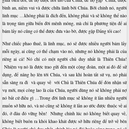
bình an, niềm vui và được chữa lành bởi Chúa. Bởi chính nó, người
linh mục …không phải là đích đến, không phải và sẽ không thể nào
là trọng tâm giữa biển đời mênh mông, mà chỉ là phương tiện để ai
bám lấy nó cũng có thể được đưa vào bờ, được gặp Đấng tối cao!
Như chiếc phao thuê, là linh mục, nó sẽ được nhiều người bám lấy
mỗi ngày, ai cũng có thể chạm vào nó, nhưng nó không phải là của
riêng ai cả! Nó chỉ có một người chủ duy nhất là Thiên Chúa!
Nhiệm vụ nó là được trao gửi đến một cộng đoàn, một ai đó để sử
dụng, để nâng họ lên tới Chúa, và sau khi hoàn tất sứ vụ, nó phải
sẵn sàng ra đi và quay về với Chủ là Thiên Chúa để đón nhận sứ
vụ mới, mọi công lao là của Chúa, người dùng nó sẽ không phải nợ
nó bất cứ điều gì …Trong đời linh mục sẽ không ít lần nhiều người
muốn sở hữu nó, và nó cũng sẽ không ít lần ao ước được thuộc về ai
đó, ở đâu đó vững bền! Nhưng chính lúc nó không biết quay về,
không biết buôn ra khỏi khao khát được sở hữu riêng để trở về bên
Chúa là người chủ duy nhất, chính lúc nó đòi buộc công trạng, nó sẽ