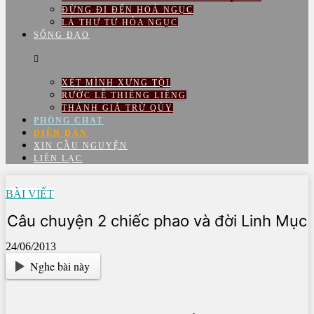
ĐỪNG ĐI ĐẾN HOẢ NGỤC
LÁ THƯ TỪ HỎA NGỤC
SỐNG ĐẠO
XÉT MÌNH XƯNG TỘI
RƯỚC LỄ THIÊNG LIÊNG
THÁNH GIÁ TRỪ QỦY
PHÒNG CHAT
DIỄN ĐÀN
XIN CẦU NGUYỆN
LIÊN LẠC
BÀI VIẾT
Câu chuyện 2 chiếc phao và đời Linh Mục
24/06/2013
Nghe bài này