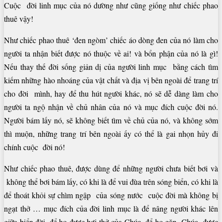
Cuộc đời linh mục của nó dường như cũng giống như chiếc phao
thuê vậy!
Như chiếc phao thuê ‘đen ngòm’ chiếc áo dòng đen của nó làm cho
người ta nhận biết được nó thuộc về ai! và bổn phận của nó là gì!
Nếu thay thế đời sống giản dị của người linh mục bằng cách tìm
kiếm những hào nhoáng của vật chất và địa vị bên ngoài để trang trí
cho đời mình, hay để thu hút người khác, nó sẽ dễ dàng làm cho
người ta ngộ nhận về chủ nhân của nó và mục đích cuộc đời nó.
Người bám lấy nó, sẽ không biết tìm về chủ của nó, và không sớm
thì muộn, những trang trí bên ngoài ấy có thể là gai nhọn hủy đi
chính cuộc đời nó!
Như chiếc phao thuê, được dùng để những người chưa biết bơi và
không thể bơi bám lấy, có khi là để vui đùa trên sóng biển, có khi là
để thoát khỏi sự chìm ngập của sóng nước cuộc đời mà không bị
ngạt thở … mục đích của đời linh mục là để nâng người khác lên
giữa biển đời, để họ được hơi thở của Chúa, để họ gặp Chúa, được