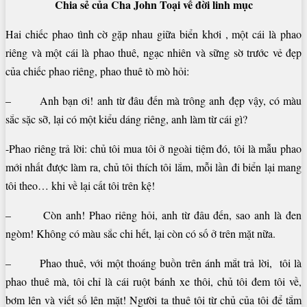
Chia sẻ của Cha John Toại về đời linh mục
Hai chiếc phao tình cờ gặp nhau giữa biển khơi , một cái là phao
riêng và một cái là phao thuê, ngạc nhiên và sững sờ trước vẻ đẹp
của chiếc phao riêng, phao thuê tò mò hỏi:
– Anh bạn ơi! anh từ đâu đến mà trông anh đẹp vậy, có màu
sắc sặc sỡ, lại có một kiểu dáng riêng, anh làm từ cái gì?
-Phao riêng trả lời: chủ tôi mua tôi ở ngoài tiệm đó, tôi là mẫu phao
mới nhất được làm ra, chủ tôi thích tôi lắm, mỗi lần đi biển lại mang
tôi theo… khi về lại cất tôi trên kệ!
– Còn anh! Phao riêng hỏi, anh từ đâu đến, sao anh là đen
ngòm! Không có màu sắc chi hết, lại còn có số ở trên mặt nữa.
– Phao thuê, với một thoáng buồn trên ánh mắt trả lời, tôi là
phao thuê mà, tôi chỉ là cái ruột bánh xe thôi, chủ tôi đem tôi về,
bơm lên và viết số lên mặt! Người ta thuê tôi từ chủ của tôi để tắm