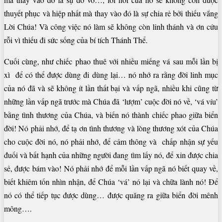
thuyết phục và hiệp nhất mà thay vào đó là sự chia rẻ bởi thiếu vắng
Lời Chúa! Và công việc nó làm sẽ không còn linh thánh và ơn cứu
rỗi vì thiếu đi sức sống của bí tích Thánh Thể.
Cuối cùng, như chiếc phao thuê với nhiều miếng vá sau mỗi lần bị
xì để có thể được dùng đi dùng lại… nó nhớ ra rằng đời linh mục
của nó đã và sẽ không ít lần thất bại và vấp ngã, nhiều khi cũng từ
những lần vấp ngã trước mà Chúa đã ‘lượm’ cuộc đời nó về, ‘vá víu’
bằng tình thương của Chúa, và biến nó thành chiếc phao giữa biển
đời! Nó phải nhớ, để tạ ơn tình thương và lòng thương xót của Chúa
cho cuộc đời nó, nó phải nhớ, để cảm thông và chấp nhận sự yếu
đuối và bất hạnh của những người đang tìm lấy nó, để xin được chia
sẻ, được bám vào! Nó phải nhớ để mỗi lần vấp ngã nó biết quay về,
biết khiêm tốn nhìn nhận, để Chúa ‘vá’ nó lại và chữa lành nó! Để
nó có thể tiếp tục được dùng… được quăng ra giữa biển đời mênh
mông….