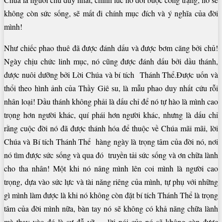
không còn sức sống, sẽ mất đi chính mục đích và ý nghĩa của đời
mình!
Như chiếc phao thuê đã được đánh dấu và được bơm căng bởi chủ!
Ngày chịu chức linh mục, nó cũng được đánh dấu bởi dầu thánh,
được nuôi dưỡng bởi Lời Chúa và bí tích Thánh Thể.Được uốn và
thổi theo hình ảnh của Thầy Giê su, là mẫu phao duy nhất cứu rỗi
nhân loại! Dầu thánh không phải là dấu chỉ để nó tự hào là mình cao
trọng hơn người khác, quí phái hơn người khác, nhưng là dấu chỉ
rằng cuộc đời nó đã được thánh hóa để thuộc về Chúa mãi mãi, lời
Chúa và Bí tích Thánh Thể hàng ngày là trọng tâm của đời nó, nơi
nó tìm được sức sống và qua đó truyền tải sức sống và ơn chữa lành
cho tha nhân! Một khi nó nâng mình lên coi mình là người cao
trọng, dựa vào sức lực và tài năng riêng của mình, tự phụ với những
gì mình làm được là khi nó không còn đặt bí tích Thánh Thể là trọng
tâm của đời mình nữa, bàn tay nó sẽ không có khả năng chữa lành
mà thay vào đó là sự đỗ vỡ…, lời nói của nó sẽ không còn được