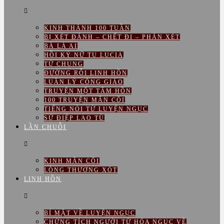
KINH THÁNH 100 TUẦN
BỊ XÉT ĐÁNH – CHẾT ĐI – PHÁN XÉT
BÀ LÀ AI
HỒI KÝ NỮ TU LUCIA
TỨ CHUNG
ĐƯỜNG RỖI LINH HỒN
LUÂN LÝ CÔNG GIÁO
TRUYỆN MỘT TÂM HỒN
100 TRUYỆN MÂN CÔI
TIẾNG NÓI TỪ LUYỆN NGỤC
SỨ ĐIỆP LAO TÙ
LẦN CHUỖI
KINH MÂN CÔI
LÒNG THƯƠNG XÓT
LINH HỒN
BÍ MẬT VỀ LUYỆN NGỤC
CHỨNG TÍCH NGƯỜI TỪ HỎA NGỤC VỀ