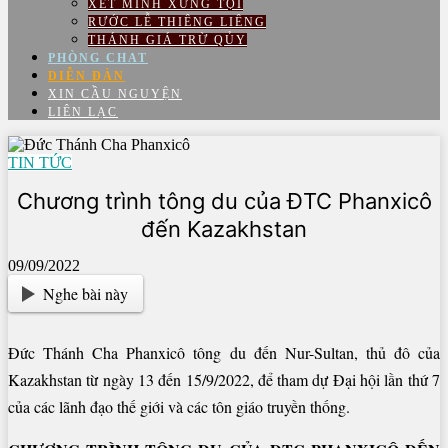
XÉT MÌNH XƯNG TỘI
RƯỚC LỄ THIÊNG LIÊNG
THÁNH GIÁ TRỪ QỦY
PHÒNG CHAT
DIỄN ĐÀN
XIN CẦU NGUYỆN
LIÊN LẠC
TIN TỨC
Chương trình tông du của ĐTC Phanxicô
đến Kazakhstan
09/09/2022
Nghe bài này
Đức Thánh Cha Phanxicô tông du đến Nur-Sultan, thủ đô của
Kazakhstan từ ngày 13 đến 15/9/2022, để tham dự Đại hội lần thứ 7
của các lãnh đạo thế giới và các tôn giáo truyền thống.