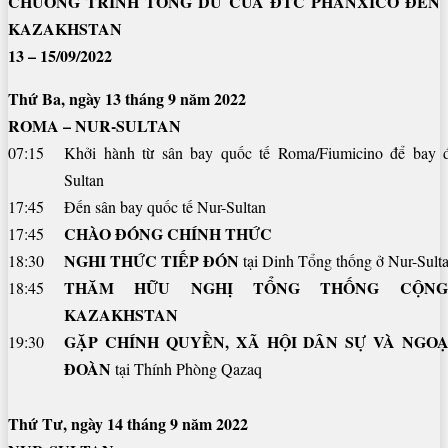
CHƯƠNG TRÌNH TÔNG DU CỦA ĐTC PHANXICÔ ĐẾN
KAZAKHSTAN
13 – 15/09/2022
Thứ Ba, ngày 13 tháng 9 năm 2022
ROMA – NUR-SULTAN
07:15
Khởi hành từ sân bay quốc tế Roma/Fiumicino để bay 
Sultan
17:45
Đến sân bay quốc tế Nur-Sultan
CHÀO ĐÓNG CHÍNH THỨC
17:45
NGHI THỨC TIẾP ĐÓN
18:30
tại
Dinh Tổng thống ở Nur-Sult
THĂM HỮU NGHỊ TỔNG THỐNG CỘN
18:45
KAZAKHSTAN
GẶP CHÍNH QUYỀN, XÃ HỘI DÂN SỰ VÀ NGOẠ
19:30
ĐOÀN
tại Thính Phòng Qazaq
Thứ Tư, ngày 14 tháng 9 năm 2022