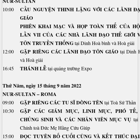
NUR-SULTAN
CẦU NGUYỆN THINH LẶNG VỚI CÁC LÃNH Đ
10:00
GIÁO
PHIÊN KHAI MẠC VÀ HỌP TOÀN THỂ CỦA HỘ
LẦN VII CỦA CÁC NHÀ LÃNH ĐẠO THẾ GIỚI 
TÔN TRUYỀN THỐNG
tại
Dinh Hoà bình và Hoà giải
GẶP RIÊNG CÁC LÃNH ĐẠO TÔN GIÁO
12:00
tại Dinh 
và Hoà giải
THÁNH LỄ
16:45
tại quảng trường Expo
Thứ Năm, ngày 15 tháng 9 năm 2022
NUR-SULTAN – ROMA
GẶP RIÊNG CÁC TU SĨ DÒNG TÊN
09:00
tại Toà Sứ Thần
GẶP CÁC GIÁM MỤC, LINH MỤC, PHÓ TẾ, 
10:30
CHỦNG SINH VÀ CÁC NHÂN VIÊN MỤC VỤ
tại
Chính toà Đức Mẹ Hằng Cứu Giúp
ĐỌC TUYÊN BỐ CUỐI CÙNG VÀ KẾT THÚC ĐẠI
15:00