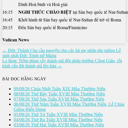
Dinh Hoà bình và Hoà giải
NGHI THỨC CHÀO BIỆT
16:15
tại Sân bay quốc tế Nur-Sultan
16:45
Khởi hành từ Sân bay quốc tế Nur-Sultan để trở về Roma
20:15
Đến Sân bay quốc tế Roma/Fiumicino
Vatican News
Điều
← Đức Thánh Cha cầu nguyện cho các bà mẹ nhân dịp mừng Lễ
sinh nhật Đức Trinh nữ Maria
hướng
Lạ lùng: Trộm dùng cây thánh giá đột nhập trường Công Giáo, rồi
bài
kính cẩn đặt thánh giá lên bàn →
viết
BÀI ĐỌC HẰNG NGÀY
09/08/26 Chúa Nhật Tuần XIX Mùa Thường Niên
08/08/26 Thứ Bảy Tuần XVIII Mùa Thường Niên
07/08/26 Thứ Sáu Tuần XVIII Mùa Thường Niên
06/08/26 Thứ Năm Tuần XVIII Mùa Thường Niên, Lễ Chúa
Giêsu Hiển Dung
05/08/26 Thứ Tư Tuần XVIII Mùa Thường Niên
04/08/26 Thứ Ba Tuần XVIII Mùa Thường Niên
03/08/26 Thứ Hai Tuần XVIII Mùa Thường Niên