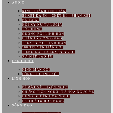
AUDIO
KINH THÁNH 100 TUẦN
BỊ XÉT ĐÁNH – CHẾT ĐI – PHÁN XÉT
BÀ LÀ AI
HỒI KÝ NỮ TU LUCIA
TỨ CHUNG
ĐƯỜNG RỖI LINH HỒN
LUÂN LÝ CÔNG GIÁO
TRUYỆN MỘT TÂM HỒN
100 TRUYỆN MÂN CÔI
TIẾNG NÓI TỪ LUYỆN NGỤC
SỨ ĐIỆP LAO TÙ
LẦN CHUỖI
KINH MÂN CÔI
LÒNG THƯƠNG XÓT
LINH HỒN
BÍ MẬT VỀ LUYỆN NGỤC
CHỨNG TÍCH NGƯỜI TỪ HỎA NGỤC VỀ
ĐỪNG ĐI ĐẾN HOẢ NGỤC
LÁ THƯ TỪ HỎA NGỤC
SỐNG ĐẠO