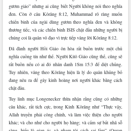
gươm giáo” nhưng ai cũng biết Người không nói theo nghĩa
đen. Còn ở câu Kôrăng 8:12, Muhammad rõ ràng muốn
chiến binh của ngài dùng gươm theo nghĩa đen và không
thương tiếc, và các chiến binh ISIS chặt đầu những người bị
chúng coi là quân vô đạo vì trực tiếp vâng lời Kôrăng 8:12.
Đã đành người Hồi Giáo ôn hòa rất buồn trước một chủ
nghĩa cuồng tín như thế. Người Kitô Giáo cũng thế, cũng sẽ
rất buồn nếu có ai đó nhân danh 1Sm 15:3 để diệt chủng.
Tuy nhiên, vâng theo Kôrăng hiện là lý do quân khủng bố
đang nêu ra để gây kinh hoàng nơi người khác bằng cách
chặt đầu.
Tuy linh mục Longenecker thừa nhận rằng cũng có những
câu khác, rất tích cực, trong Kinh Kôrăng như “Thực vậy,
Allah truyền phải công chính, và làm việc thiện cho người
khác; và cho như cho người họ hàng; và cấm sự bất nhã sỗ
sàng, biểu lộ gian ác, và phạm tội cách sai lầm” (Quran