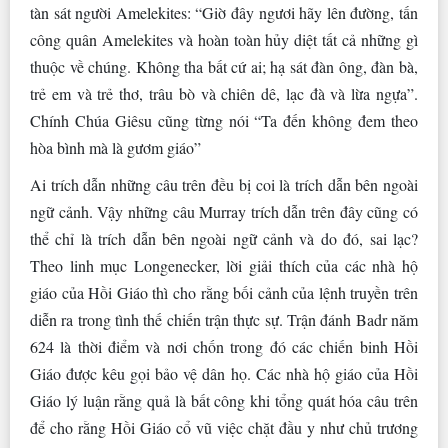
tàn sát người Amelekites: “Giờ đây ngươi hãy lên đường, tấn
công quân Amelekites và hoàn toàn hủy diệt tất cả những gì
thuộc về chúng. Không tha bất cứ ai; hạ sát đàn ông, đàn bà,
trẻ em và trẻ thơ, trâu bò và chiên dê, lạc đà và lừa ngựa”.
Chính Chúa Giêsu cũng từng nói “Ta đến không đem theo
hòa bình mà là gươm giáo”
Ai trích dẫn những câu trên đều bị coi là trích dẫn bên ngoài
ngữ cảnh. Vậy những câu Murray trích dẫn trên đây cũng có
thể chỉ là trích dẫn bên ngoài ngữ cảnh và do đó, sai lạc?
Theo linh mục Longenecker, lời giải thích của các nhà hộ
giáo của Hồi Giáo thì cho rằng bối cảnh của lệnh truyền trên
diễn ra trong tình thế chiến trận thực sự. Trận đánh Badr năm
624 là thời điểm và nơi chốn trong đó các chiến binh Hồi
Giáo được kêu gọi bảo vệ dân họ. Các nhà hộ giáo của Hồi
Giáo lý luận rằng quả là bất công khi tổng quát hóa câu trên
để cho rằng Hồi Giáo cổ vũ việc chặt đầu y như chủ trương