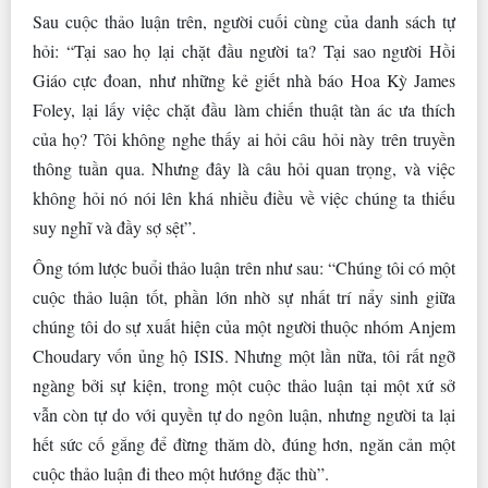
Sau cuộc thảo luận trên, người cuối cùng của danh sách tự
hỏi: “Tại sao họ lại chặt đầu người ta? Tại sao người Hồi
Giáo cực đoan, như những kẻ giết nhà báo Hoa Kỳ James
Foley, lại lấy việc chặt đầu làm chiến thuật tàn ác ưa thích
của họ? Tôi không nghe thấy ai hỏi câu hỏi này trên truyền
thông tuần qua. Nhưng đây là câu hỏi quan trọng, và việc
không hỏi nó nói lên khá nhiều điều về việc chúng ta thiếu
suy nghĩ và đầy sợ sệt”.
Ông tóm lược buổi thảo luận trên như sau: “Chúng tôi có một
cuộc thảo luận tốt, phần lớn nhờ sự nhất trí nẩy sinh giữa
chúng tôi do sự xuất hiện của một người thuộc nhóm Anjem
Choudary vốn ủng hộ ISIS. Nhưng một lần nữa, tôi rất ngỡ
ngàng bởi sự kiện, trong một cuộc thảo luận tại một xứ sở
vẫn còn tự do với quyền tự do ngôn luận, nhưng người ta lại
hết sức cố gắng để đừng thăm dò, đúng hơn, ngăn cản một
cuộc thảo luận đi theo một hướng đặc thù”.