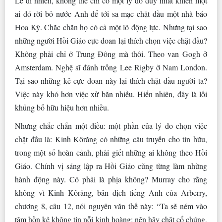
Lẽ dĩ nhiên, không thể chỉ có một lý do duy nhất khiến một
ai đó rời bỏ nước Anh để tới sa mạc chặt đầu một nhà báo
Hoa Kỳ. Chắc chắn họ có cả một lô động lực. Nhưng tại sao
những người Hồi Giáo cực đoan lại thích chọn việc chặt đầu?
Không phải chỉ ở Trung Đông mà thôi. Theo van Gogh ở
Amsterdam. Nghệ sĩ đánh trống Lee Rigby ở Nam London.
Tại sao những kẻ cực đoan này lại thích chặt đầu người ta?
Việc này khó hơn việc xử bắn nhiều. Hiển nhiên, đây là lối
khủng bố hữu hiệu hơn nhiều.
Nhưng chắc chắn một điều: một phần của lý do chọn việc
chặt đầu là: Kinh Kôrăng có những câu truyền cho tín hữu,
trong một số hoàn cảnh, phải giết những ai không theo Hồi
Giáo. Chính vị sáng lập ra Hồi Giáo cũng từng làm những
hành động này. Có phải là phịa không? Murray cho rằng
không vì Kinh Kôrăng, bản dịch tiếng Anh của Arberry,
chương 8, câu 12, nói nguyên văn thế này: “Ta sẽ ném vào
tâm hồn kẻ không tin nỗi kinh hoàng; nên hãy chặt cổ chúng,