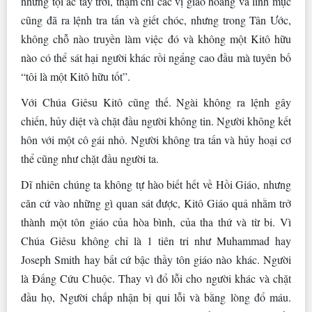
những tội ác tầy trời, thậm chí các vị giáo hoàng và linh mục
cũng đã ra lệnh tra tấn và giết chóc, nhưng trong Tân Ước,
không chỗ nào truyền làm việc đó và không một Kitô hữu
nào có thể sát hại người khác rồi ngẩng cao đầu mà tuyên bố
“tôi là một Kitô hữu tốt”.
Với Chúa Giêsu Kitô cũng thế. Ngài không ra lệnh gây
chiến, hủy diệt và chặt đầu người không tin. Người không kết
hôn với một cô gái nhỏ. Người không tra tấn và hủy hoại cơ
thể cũng như chặt đầu người ta.
Dĩ nhiên chúng ta không tự hào biết hết về Hồi Giáo, nhưng
căn cứ vào những gì quan sát được, Kitô Giáo quả nhằm trở
thành một tôn giáo của hòa bình, của tha thứ và từ bi. Vì
Chúa Giêsu không chỉ là 1 tiên tri như Muhammad hay
Joseph Smith hay bất cứ bậc thầy tôn giáo nào khác. Người
là Đấng Cứu Chuộc. Thay vì đổ lỗi cho người khác và chặt
đầu họ, Người chấp nhận bị qui lỗi và bằng lòng đổ máu.