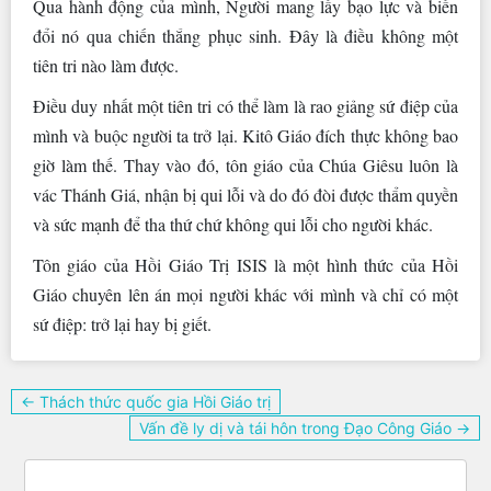
Qua hành động của mình, Người mang lấy bạo lực và biến
đổi nó qua chiến thắng phục sinh. Đây là điều không một
tiên tri nào làm được.
Điều duy nhất một tiên tri có thể làm là rao giảng sứ điệp của
mình và buộc người ta trở lại. Kitô Giáo đích thực không bao
giờ làm thế. Thay vào đó, tôn giáo của Chúa Giêsu luôn là
vác Thánh Giá, nhận bị qui lỗi và do đó đòi được thẩm quyền
và sức mạnh để tha thứ chứ không qui lỗi cho người khác.
Tôn giáo của Hồi Giáo Trị ISIS là một hình thức của Hồi
Giáo chuyên lên án mọi người khác với mình và chỉ có một
sứ điệp: trở lại hay bị giết.
Điều
← Thách thức quốc gia Hồi Giáo trị
hướng
Vấn đề ly dị và tái hôn trong Đạo Công Giáo →
bài
viết