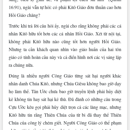
16:91), ngài vẫn tự hỏi: có phải Kitô Giáo đơn thuần cao hơn
Hồi Giáo chăng?
Trước khi trả lời câu hỏi ấy, ngài cho rằng không phải các cá
nhân Kitô hữu tốt hơn các cá nhân Hồi Giáo. Xét từ nội tại,
không phải Kitô hữu nào cũng tốt hơn người Hồi Giáo.
Nhưng ta cần khách quan nhìn vào giáo huấn của hai tôn
giáo có tính hoàn cầu này và cả điển hình nơi các vị sáng lập
ra chúng nữa.
Đúng là nhiều người Công Giáo từng sát hại người khác
nhân danh Chúa Kitô, nhưng Chúa Giêsu không bao giờ dạy
họ làm thế. Tân Ước chưa bao giờ truyền lệnh phải hủy diệt
kẻ không tin hay sát hại kẻ thù. Đã đành có những câu trong
Cựu Ước kêu gọi phải hủy diệt trọn cả các làng mạc, nhưng
Kitô hữu tin rằng Thiên Chúa của từ bi đã thay thế Thiên
Chúa của công lý chém giết. Người Công Giáo có thể phạm