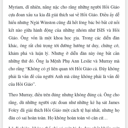
Myriam, dĩ nhiên, nằng nặc cho rằng những người Hồi Giáo
cựa đoan xấu xa kia đã giải thích sai về Hồi Giáo. Điều ấy dễ
hiểu nhưng Ngài Winston cũng đã hết lòng bác bỏ bất cứ nối
kết nào giữa hành động của những nhóm như ISIS và Hồi
Giáo. Ông vốn là một khoa học gia. Trong các diễn đàn
khác, ông rất chú trọng tới đường hướng tư duy, chứng cớ,
khám phá và luận lý. Nhưng ở diễn đàn này ông bất cần
những thứ đó. Ông la Mệnh Phụ Ann Leslie và Murray mà
cho rằng “Không có gì liên quan tới Hồi Giáo cả. Đây không
phải là vấn đề của người Anh mà cũng không phải là vấn đề
của Hồi Giáo”.
Theo Murray, điều trên đúng nhưng không đúng cả. Ông cho
rằng, dù những người cực đoan như những kẻ hạ sát James
Foley đã giải thích Hồi Giáo một cách tệ hại nhất, nhưng họ
đâu có sai hoàn toàn. Họ không hoàn toàn vô căn cứ…