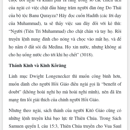
của ngài có việc chặt đầu hàng trăm người đàn ông Do Thái
của bộ tộc Banu Qurayza? Hãy đọc cuốn Hadith (các lời dạy
của Muhammad), ta sẽ thấy việc sau đây đối với kẻ thù:
“Người (Tiên Tri Muhammad) cho chặt chân và tay họ. Rồi
truyền lệnh nung đinh cho nóng và chọc vào mắt họ, và để
họ nằm ở đất sỏi đá Medina. Họ xin nước, nhưng không ai
cho họ uống nước cho tới khi họ chết” (3018).
Thánh Kinh và Kinh Kôrăng
Linh mục Dwight Longenecker thì muốn công bình hơn,
muốn dành cho người Hồi Giáo điều ngài gọi là “benefit of
doubt” (không hoài nghi họ mà hoài nghi mình), nên đã lên
mạng tìm lối giải thích của chính người Hồi Giáo.
Nhưng theo ngài, sách thánh của người Kitô Giáo cũng có
những lệnh truyền khá bạo lực từ Thiên Chúa. Trong Sách
Samuen quyển I, câu 15:3, Thiên Chúa truyền cho Vua Saul