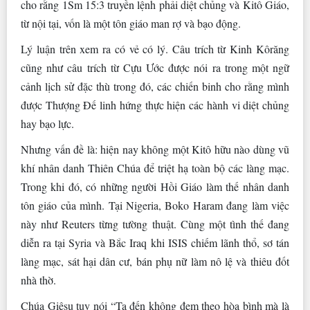
cho rằng 1Sm 15:3 truyền lệnh phải diệt chủng và Kitô Giáo,
từ nội tại, vốn là một tôn giáo man rợ và bạo động.
Lý luận trên xem ra có vẻ có lý. Câu trích từ Kinh Kôrăng
cũng như câu trích từ Cựu Ước được nói ra trong một ngữ
cảnh lịch sử đặc thù trong đó, các chiến binh cho rằng mình
được Thượng Đế linh hứng thực hiện các hành vi diệt chủng
hay bạo lực.
Nhưng vấn đề là: hiện nay không một Kitô hữu nào dùng vũ
khí nhân danh Thiên Chúa để triệt hạ toàn bộ các làng mạc.
Trong khi đó, có những người Hồi Giáo làm thế nhân danh
tôn giáo của mình. Tại Nigeria, Boko Haram đang làm việc
này như Reuters từng tường thuật. Cùng một tình thế đang
diễn ra tại Syria và Bắc Iraq khi ISIS chiếm lãnh thổ, sơ tán
làng mạc, sát hại dân cư, bán phụ nữ làm nô lệ và thiêu đốt
nhà thờ.
Chúa Giêsu tuy nói “Ta đến không đem theo hòa bình mà là