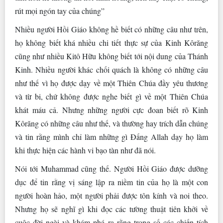
rút mọi ngón tay của chúng”
Nhiều người Hồi Giáo không hề biết có những câu như trên,
họ không biết khá nhiều chi tiết thực sự của Kinh Kôrăng
cũng như nhiều Kitô Hữu không biết tới nội dung của Thánh
Kinh. Nhiều người khác chối quách là không có những câu
như thế vì họ được dạy về một Thiên Chúa đầy yêu thương
và từ bi, chứ không được nghe biết gì về một Thiên Chúa
khát máu cả. Nhưng những người cực đoan biết rõ Kinh
Kôrăng có những câu như thế, và thường hay trích dẫn chúng
và tin rằng mình chỉ làm những gì Đấng Allah dạy họ làm
khi thực hiện các hành vi bạo tàn như đã nói.
Nói tới Muhammad cũng thế. Người Hồi Giáo được dưỡng
dục để tin rằng vị sáng lập ra niềm tin của họ là một con
người hoàn hảo, một người phải được tôn kính và noi theo.
Nhưng họ sẽ nghĩ gì khi đọc các tường thuật tiên khởi về
cuộc đời ngài và khám phá ra rằng trong số các chiến tích