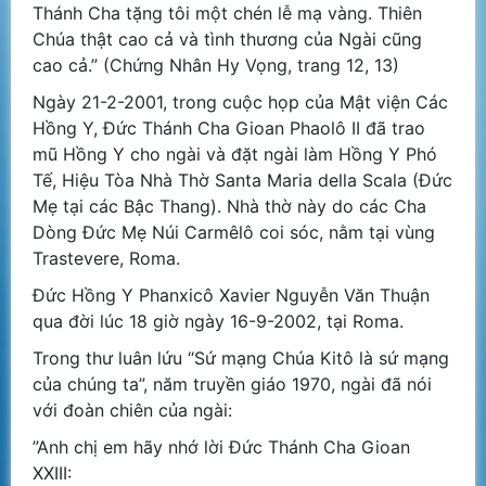
Thánh Cha tặng tôi một chén lễ mạ vàng. Thiên
Chúa thật cao cả và tình thương của Ngài cũng
cao cả.” (Chứng Nhân Hy Vọng, trang 12, 13)
Ngày 21-2-2001, trong cuộc họp của Mật viện Các
Hồng Y, Đức Thánh Cha Gioan Phaolô II đã trao
mũ Hồng Y cho ngài và đặt ngài làm Hồng Y Phó
Tế, Hiệu Tòa Nhà Thờ Santa Maria della Scala (Đức
Mẹ tại các Bậc Thang). Nhà thờ này do các Cha
Dòng Đức Mẹ Núi Carmêlô coi sóc, nằm tại vùng
Trastevere, Roma.
Đức Hồng Y Phanxicô Xavier Nguyễn Văn Thuận
qua đời lúc 18 giờ ngày 16-9-2002, tại Roma.
Trong thư luân lứu “Sứ mạng Chúa Kitô là sứ mạng
của chúng ta”, năm truyền giáo 1970, ngài đã nói
với đoàn chiên của ngài:
”Anh chị em hãy nhớ lời Đức Thánh Cha Gioan
XXIII: