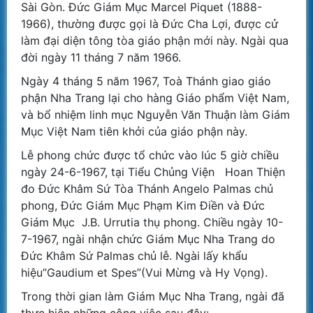
Sài Gòn. Đức Giám Mục Marcel Piquet (1888-
1966), thường được gọi là Đức Cha Lợi, được cử
làm đại diện tông tòa giáo phận mới này. Ngài qua
đời ngày 11 tháng 7 năm 1966.
Ngày 4 tháng 5 năm 1967, Toà Thánh giao giáo
phận Nha Trang lại cho hàng Giáo phẩm Việt Nam,
và bổ nhiệm linh mục Nguyễn Văn Thuận làm Giám
Mục Việt Nam tiên khởi của giáo phận này.
Lễ phong chức được tổ chức vào lúc 5 giờ chiều
ngày 24-6-1967, tại Tiểu Chủng Viện Hoan Thiện
đo Đức Khâm Sứ Tòa Thánh Angelo Palmas chủ
phong, Đức Giám Mục Phạm Kim Điền và Đức
Giám Mục J.B. Urrutia thụ phong. Chiều ngày 10-
7-1967, ngài nhận chức Giám Mục Nha Trang do
Đức Khâm Sứ Palmas chủ lễ. Ngài lấy khẩu
hiệu”Gaudium et Spes”(Vui Mừng và Hy Vọng).
Trong thời gian làm Giám Mục Nha Trang, ngài đã
thực hiện những công việc sau đây: