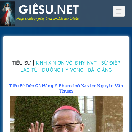
Skip
to
content
TIỂU SỬ |
KINH XIN ƠN VỚI ĐHY NVT
|
SỨ ĐIỆP
LAO TÙ
|
ĐƯỜNG HY VỌNG
|
BÀI GIẢNG
Tiểu Sử Đức Cồ Hồng Y Phanxicô Xavier Nguyễn Văn
Thuận