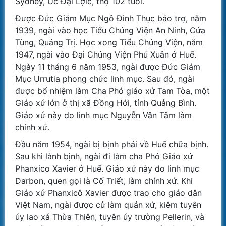
Sydney, Úc Đại Lợic, thọ 102 tuổi.
Được Đức Giám Mục Ngô Đình Thục bảo trợ, năm
1939, ngài vào học Tiểu Chủng Viện An Ninh, Cửa
Tùng, Quảng Trị. Học xong Tiểu Chủng Viện, năm
1947, ngài vào Đại Chủng Viện Phú Xuân ở Huế.
Ngày 11 tháng 6 năm 1953, ngài được Đức Giám
Mục Urrutia phong chức linh mục. Sau đó, ngài
được bổ nhiệm làm Cha Phó giáo xứ Tam Tòa, một
Giáo xứ lớn ở thị xã Đồng Hới, tỉnh Quảng Bình.
Giáo xứ này do linh mục Nguyễn Văn Tâm làm
chính xứ.
Đầu năm 1954, ngài bị bịnh phải về Huế chữa bịnh.
Sau khi lành bịnh, ngài đi làm cha Phó Giáo xứ
Phanxico Xavier ở Huế. Giáo xứ này do linh mục
Darbon, quen gọi là Cố Triết, làm chính xứ. Khi
Giáo xứ Phanxicô Xavier được trao cho giáo dân
Việt Nam, ngài được cử làm quản xứ, kiêm tuyên
úy lao xá Thừa Thiên, tuyên úy trường Pellerin, và