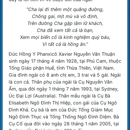
”Cha lại đi thêm một quãng đường,
Chông gai, mịt mù và vô định,
Trên đường Cha gặp lắm lữ khách,
Cha đã xem tất cả là bạn,
Xem mọi biến cố là kinh nghiệm quý báu,
Vì tất cả là hồng ân.”
Đức Hồng Y Phanxicô Xavier Nguyễn Văn Thuận
sinh ngày 17 tháng 4 năm 1928, tại Phú Cam, thuộc
Tổng Giáo phận Huế, tỉnh Thừa Thiên, Việt Nam.
Gia đình ngài có 8 anh chị em, 3 trai và 5 gái. Ngài
là con cả. Thân phụ của ngài là Cụ Nguyễn Văn
Ấm, qua đời ngày 1 tháng 7 năm 1993, tại Sydney,
Úc Đại Lợi (Australia). Thân mẫu ngài là Cụ Bà
Elisabeth Ngô Đình Thị Hiệp, con gái của Cụ Ngô
Đình Khả. Cụ bà là em của Đức Tổng Giám Mục
Ngô Đình Thục và Tổng Thống Ngô Đình Diệm. Bà
Cụ Cố qua đời vào ngày 28 tháng 1 năm 2005, tại