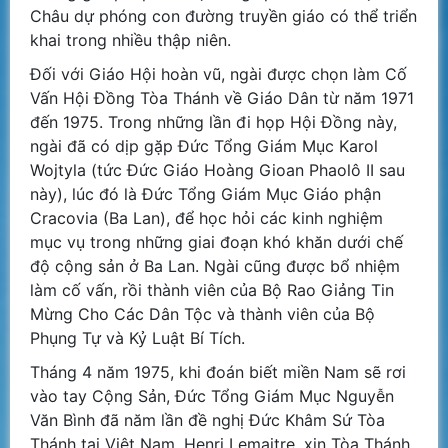
Châu dự phóng con đường truyền giáo có thể triển
khai trong nhiều thập niên.
Đối với Giáo Hội hoàn vũ, ngài được chọn làm Cố
Vấn Hội Đồng Tòa Thánh về Giáo Dân từ năm 1971
đến 1975. Trong những lần đi họp Hội Đồng này,
ngài đã có dịp gặp Đức Tổng Giám Mục Karol
Wojtyla (tức Đức Giáo Hoàng Gioan Phaolô II sau
này), lúc đó là Đức Tổng Giám Mục Giáo phận
Cracovia (Ba Lan), để học hỏi các kinh nghiệm
mục vụ trong những giai đoạn khó khăn dưới chế
độ cộng sản ở Ba Lan. Ngài cũng được bổ nhiệm
làm cố vấn, rồi thành viên của Bộ Rao Giảng Tin
Mừng Cho Các Dân Tộc và thành viên của Bộ
Phụng Tự và Kỷ Luật Bí Tích.
Tháng 4 năm 1975, khi đoán biết miền Nam sẽ rơi
vào tay Cộng Sản, Đức Tổng Giám Mục Nguyễn
Văn Bình đã năm lần đề nghị Đức Khâm Sứ Tòa
Thánh tại Việt Nam, Henri Lemaitre, xin Tòa Thánh