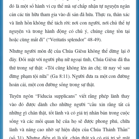
đó là một số hành vi cụ thể mà sự chấp nhận tự nguyện ngăn
cản các tín hữu tham gia vào di sản đã hứa. Thực ra, thân xác
và linh hồn không thể tách rời: nơi con người, nơi chủ thể tự
nguyện và trong hành động có chủ ý, chúng cùng tồn tại
hoặc cùng mất đi” (“Veritatis splendor” 48-49).
Nhưng người môn đệ của Chúa Giêsu không thể dừng lại ở
đây. Đối mặt với người phụ nữ ngoại tình, Chúa Giêsu đã tha
thứ trong sự thật: «Tôi cũng không lên án chị; từ nay về sau
đừng phạm tội nữa” (Ga 8:11). Người đưa ra một con đường
hoán cải, một con đường sống trong sự thật.
Tuyên ngôn “Fiducia supplicans” viết rằng phép lành thay
vào đó được dành cho những người “cầu xin rằng tất cả
những gì chân thật, tốt lành và có giá trị nhân bản trong cuộc
sống và các mối quan hệ của họ sẽ được phong phú, chữa
lành và nâng cao nhờ sự hiện diện của Chúa Thánh Thần”
(số 31). Nhưng điều gì là tốt, chân thật và có giá trị về mặt