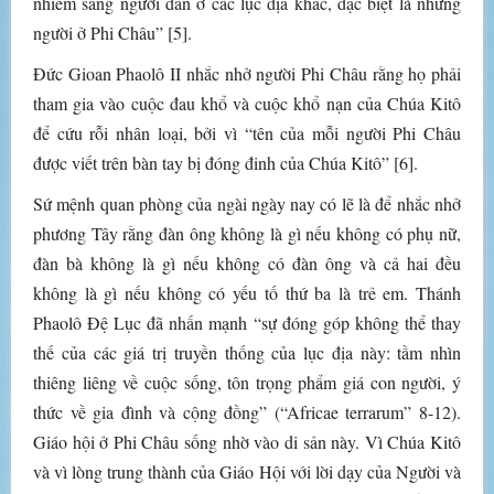
nhiễm sang người dân ở các lục địa khác, đặc biệt là những
người ở Phi Châu” [5].
Đức Gioan Phaolô II nhắc nhở người Phi Châu rằng họ phải
tham gia vào cuộc đau khổ và cuộc khổ nạn của Chúa Kitô
để cứu rỗi nhân loại, bởi vì “tên của mỗi người Phi Châu
được viết trên bàn tay bị đóng đinh của Chúa Kitô” [6].
Sứ mệnh quan phòng của ngài ngày nay có lẽ là để nhắc nhở
phương Tây rằng đàn ông không là gì nếu không có phụ nữ,
đàn bà không là gì nếu không có đàn ông và cả hai đều
không là gì nếu không có yếu tố thứ ba là trẻ em. Thánh
Phaolô Đệ Lục đã nhấn mạnh “sự đóng góp không thể thay
thế của các giá trị truyền thống của lục địa này: tầm nhìn
thiêng liêng về cuộc sống, tôn trọng phẩm giá con người, ý
thức về gia đình và cộng đồng” (“Africae terrarum” 8-12).
Giáo hội ở Phi Châu sống nhờ vào di sản này. Vì Chúa Kitô
và vì lòng trung thành của Giáo Hội với lời dạy của Người và