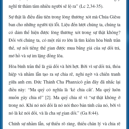
nghĩ từ thâm tâm nhiều người sẽ lộ ra” (Lc 2,34-35).
Sự thật là điều đầu tiên trong lòng thương xót mà Chúa Giêsu
ban cho những người tội lỗi. Liệu đến lượt chúng ta, chúng ta
có dám thể hiện được lòng thương xót trong sự thật không?
Đối với chúng ta, có một rủi ro lớn là tìm kiếm hòa bình trần
thế, sự nổi tiếng thế gian được mua bằng giá của sự dối trá,
mơ hồ và sự im lặng đồng lõa.
Hòa bình trần thế là giả dối và hời hợt. Bởi vì sự dối trá, thỏa
hiệp và nhầm lẫn tạo ra sự chia rẽ, nghi ngờ và chiến tranh
giữa anh em. Đức Thánh Cha Phanxicô gần đây đã nhắc lại
điều này: “Ma quỷ có nghĩa là ‘kẻ chia cắt’. Ma quỷ luôn
muốn gây chia rẽ” [2]. Ma quỷ chia rẽ vì “sự thật không ở
trong nó. Khi nó nói dối là nó nói theo bản tính của nó, bởi vì
nó là kẻ nói dối, và là cha sự gian dối.” (Ga 8:44).
Chính sự nhầm lẫn, sự thiếu rõ ràng, thiếu chân lý và chia rẽ