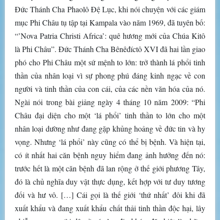
Đức Thánh Cha Phaolô Đệ Lục, khi nói chuyện với các giám
mục Phi Châu tụ tập tại Kampala vào năm 1969, đã tuyên bố:
“’Nova Patria Christi Africa’: quê hương mới của Chúa Kitô
là Phi Châu”. Đức Thánh Cha Bênêđíctô XVI đã hai lần giao
phó cho Phi Châu một sứ mệnh to lớn: trở thành lá phổi tinh
thần của nhân loại vì sự phong phú đáng kinh ngạc về con
người và tinh thần của con cái, của các nền văn hóa của nó.
Ngài nói trong bài giảng ngày 4 tháng 10 năm 2009: “Phi
Châu đại diện cho một ‘lá phổi’ tinh thần to lớn cho một
nhân loại dường như đang gặp khủng hoảng về đức tin và hy
vọng. Nhưng ‘lá phổi’ này cũng có thể bị bệnh. Và hiện tại,
có ít nhất hai căn bệnh nguy hiểm đang ảnh hưởng đến nó:
trước hết là một căn bệnh đã lan rộng ở thế giới phương Tây,
đó là chủ nghĩa duy vật thực dụng, kết hợp với tư duy tương
đối và hư vô. […] Cái gọi là thế giới ‘thứ nhất’ đôi khi đã
xuất khẩu và đang xuất khẩu chất thải tinh thần độc hại, lây