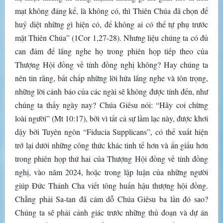
mạt không đáng kể, là không có, thì Thiên Chúa đã chọn để
huỷ diệt những gì hiện có, để không ai có thể tự phụ trước
mặt Thiên Chúa” (1Cor 1,27-28). Nhưng liệu chúng ta có đủ
can đảm để lắng nghe họ trong phiên họp tiếp theo của
Thượng Hội đồng về tính đồng nghị không? Hay chúng ta
nên tin rằng, bất chấp những lời hứa lắng nghe và tôn trọng,
những lời cảnh báo của các ngài sẽ không được tính đến, như
chúng ta thấy ngày nay? Chúa Giêsu nói: “Hãy coi chừng
loài người” (Mt 10:17), bởi vì tất cả sự lầm lạc này, được khơi
dậy bởi Tuyên ngôn “Fiducia Supplicans”, có thể xuất hiện
trở lại dưới những công thức khác tinh tế hơn và ẩn giấu hơn
trong phiên họp thứ hai của Thượng Hội đồng về tính đồng
nghị, vào năm 2024, hoặc trong lập luận của những người
giúp Đức Thánh Cha viết tông huấn hậu thượng hội đồng.
Chẳng phải Sa-tan đã cám dỗ Chúa Giêsu ba lần đó sao?
Chúng ta sẽ phải cảnh giác trước những thủ đoạn và dự án