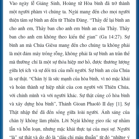
Vào ngày lễ Giáng Sinh, Hoàng tử Hòa bình đã trở thành
một người phàm vì chúng ta. Ngài mang đến cho mọi người
thiện tâm sự bình an đến từ Thiên Đàng. “Thầy để lại bình an
cho anh em, Thầy ban cho anh em bình an của Thầy. Thầy
ban cho anh em không theo kiểu thế gian” (Ga 14:27). Sự
bình an mà Chúa Giêsu mang đến cho chúng ta không phải
là một đám mây trống rỗng, không phải là sự bình an trần thế
mà thường chỉ là một sự thỏa hiệp mơ hồ, được thương lượng
giữa lợi ích và sự dối trá của mỗi người. Sự bình an của Chúa
là sự thật. “Chân lý là sức mạnh của hòa bình, vì nó mặc khải
và hoàn thành sự hiệp nhất của con người với Thiên Chúa,
với chính mình và với người khác. Sự thật củng cố hòa bình
và xây dựng hòa bình”, Thánh Gioan Phaolô II dạy [1]. Sự
Thật nhập thể đã đến sống giữa loài người. Ánh sáng của
chân lý không làm phiền. Lời Ngài không gieo rắc sự nhầm
lẫn và hỗn loạn, nhưng mặc khải thực tại của mọi sự. Người
“là” sự thật và do đó là “dấu chỉ mâu thuẫn” từ đó “những ý