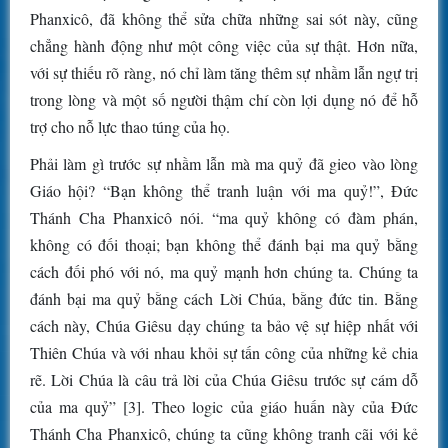
Phanxicô, đã không thể sửa chữa những sai sót này, cũng
chẳng hành động như một công việc của sự thật. Hơn nữa,
với sự thiếu rõ ràng, nó chỉ làm tăng thêm sự nhầm lẫn ngự trị
trong lòng và một số người thậm chí còn lợi dụng nó để hỗ
trợ cho nỗ lực thao túng của họ.
Phải làm gì trước sự nhầm lẫn mà ma quỷ đã gieo vào lòng
Giáo hội? “Bạn không thể tranh luận với ma quỷ!”, Đức
Thánh Cha Phanxicô nói. “ma quỷ không có đàm phán,
không có đối thoại; bạn không thể đánh bại ma quỷ bằng
cách đối phó với nó, ma quỷ mạnh hơn chúng ta. Chúng ta
đánh bại ma quỷ bằng cách Lời Chúa, bằng đức tin. Bằng
cách này, Chúa Giêsu dạy chúng ta bảo vệ sự hiệp nhất với
Thiên Chúa và với nhau khỏi sự tấn công của những kẻ chia
rẽ. Lời Chúa là câu trả lời của Chúa Giêsu trước sự cám dỗ
của ma quỷ” [3]. Theo logic của giáo huấn này của Đức
Thánh Cha Phanxicô, chúng ta cũng không tranh cãi với kẻ