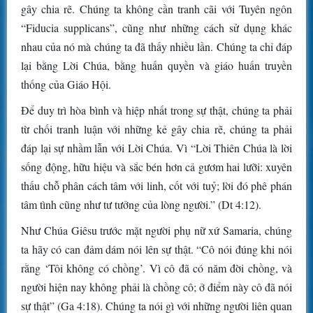
gây chia rẽ. Chúng ta không cần tranh cãi với Tuyên ngôn
“Fiducia supplicans”, cũng như những cách sử dụng khác
nhau của nó mà chúng ta đã thấy nhiều lần. Chúng ta chỉ đáp
lại bằng Lời Chúa, bằng huấn quyền và giáo huấn truyền
thống của Giáo Hội.
Để duy trì hòa bình và hiệp nhất trong sự thật, chúng ta phải
từ chối tranh luận với những kẻ gây chia rẽ, chúng ta phải
đáp lại sự nhầm lẫn với Lời Chúa. Vì “Lời Thiên Chúa là lời
sống động, hữu hiệu và sắc bén hơn cả gươm hai lưỡi: xuyên
thấu chỗ phân cách tâm với linh, cốt với tuỷ; lời đó phê phán
tâm tình cũng như tư tưởng của lòng người.” (Dt 4:12).
Như Chúa Giêsu trước mặt người phụ nữ xứ Samaria, chúng
ta hãy có can đảm dám nói lên sự thật. “Cô nói đúng khi nói
rằng ‘Tôi không có chồng’. Vì cô đã có năm đời chồng, và
người hiện nay không phải là chồng cô; ở điểm này cô đã nói
sự thật” (Ga 4:18). Chúng ta nói gì với những người liên quan