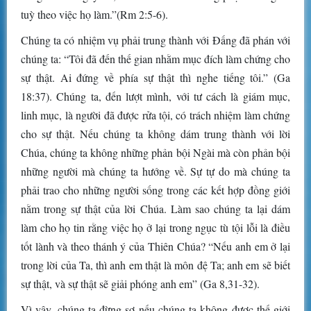
tuỳ theo việc họ làm.”(Rm 2:5-6).
Chúng ta có nhiệm vụ phải trung thành với Đấng đã phán với
chúng ta: “Tôi đã đến thế gian nhằm mục đích làm chứng cho
sự thật. Ai đứng về phía sự thật thì nghe tiếng tôi.” (Ga
18:37). Chúng ta, đến lượt mình, với tư cách là giám mục,
linh mục, là người đã được rửa tội, có trách nhiệm làm chứng
cho sự thật. Nếu chúng ta không dám trung thành với lời
Chúa, chúng ta không những phản bội Ngài mà còn phản bội
những người mà chúng ta hướng về. Sự tự do mà chúng ta
phải trao cho những người sống trong các kết hợp đồng giới
nằm trong sự thật của lời Chúa. Làm sao chúng ta lại dám
làm cho họ tin rằng việc họ ở lại trong ngục tù tội lỗi là điều
tốt lành và theo thánh ý của Thiên Chúa? “Nếu anh em ở lại
trong lời của Ta, thì anh em thật là môn đệ Ta; anh em sẽ biết
sự thật, và sự thật sẽ giải phóng anh em” (Ga 8,31-32).
Vì vậy, chúng ta đừng sợ nếu chúng ta không được thế giới