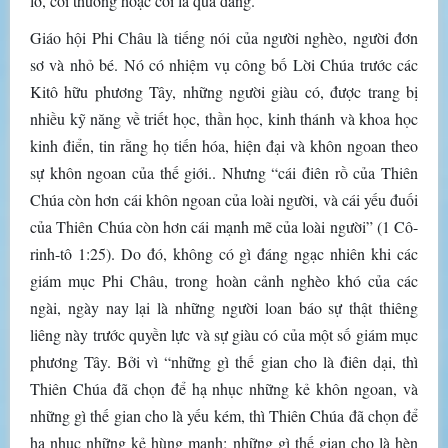
lờ, coi thường hoặc coi là quá đáng.
Giáo hội Phi Châu là tiếng nói của người nghèo, người đơn
sơ và nhỏ bé. Nó có nhiệm vụ công bố Lời Chúa trước các
Kitô hữu phương Tây, những người giàu có, được trang bị
nhiều kỹ năng về triết học, thần học, kinh thánh và khoa học
kinh điển, tin rằng họ tiến hóa, hiện đại và khôn ngoan theo
sự khôn ngoan của thế giới.. Nhưng “cái điên rồ của Thiên
Chúa còn hơn cái khôn ngoan của loài người, và cái yếu đuối
của Thiên Chúa còn hơn cái mạnh mẽ của loài người” (1 Cô-
rinh-tô 1:25). Do đó, không có gì đáng ngạc nhiên khi các
giám mục Phi Châu, trong hoàn cảnh nghèo khó của các
ngài, ngày nay lại là những người loan báo sự thật thiêng
liêng này trước quyền lực và sự giàu có của một số giám mục
phương Tây. Bởi vì “những gì thế gian cho là điên dại, thì
Thiên Chúa đã chọn để hạ nhục những kẻ khôn ngoan, và
những gì thế gian cho là yếu kém, thì Thiên Chúa đã chọn để
hạ nhục những kẻ hùng mạnh; những gì thế gian cho là hèn