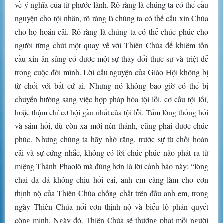
về ý nghĩa của từ phước lành. Rõ ràng là chúng ta có thể cầu
nguyện cho tội nhân, rõ ràng là chúng ta có thể cầu xin Chúa
cho họ hoán cải. Rõ ràng là chúng ta có thể chúc phúc cho
người từng chút một quay về với Thiên Chúa để khiêm tốn
cầu xin ân sủng có được một sự thay đổi thực sự và triệt để
trong cuộc đời mình. Lời cầu nguyện của Giáo Hội không bị
từ chối với bất cứ ai. Nhưng nó không bao giờ có thể bị
chuyển hướng sang việc hợp pháp hóa tội lỗi, cơ cấu tội lỗi,
hoặc thậm chí cơ hội gần nhất của tội lỗi. Tấm lòng thống hối
và sám hối, dù còn xa mới nên thánh, cũng phải được chúc
phúc. Nhưng chúng ta hãy nhớ rằng, trước sự từ chối hoán
cải và sự cứng nhắc, không có lời chúc phúc nào phát ra từ
miệng Thánh Phaolô mà đúng hơn là lời cảnh báo này: “lòng
chai dạ đá không chịu hối cải, anh em càng làm cho cơn
thịnh nộ của Thiên Chúa chồng chất trên đầu anh em, trong
ngày Thiên Chúa nổi cơn thịnh nộ và biểu lộ phán quyết
công minh. Ngày đó, Thiên Chúa sẽ thưởng phạt mỗi người