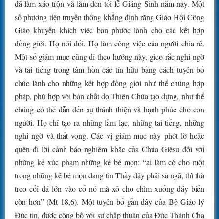
đã làm xáo trộn và làm đen tối lễ Giáng Sinh năm nay. Một
số phương tiện truyền thông khẳng định rằng Giáo Hội Công
Giáo khuyến khích việc ban phước lành cho các kết hợp
đồng giới. Họ nói dối. Họ làm công việc của người chia rẽ.
Một số giám mục cũng đi theo hướng này, gieo rắc nghi ngờ
và tai tiếng trong tâm hồn các tín hữu bằng cách tuyên bố
chúc lành cho những kết hợp đồng giới như thể chúng hợp
pháp, phù hợp với bản chất do Thiên Chúa tạo dựng, như thể
chúng có thể dẫn đến sự thánh thiện và hạnh phúc cho con
người. Họ chỉ tạo ra những lầm lạc, những tai tiếng, những
nghi ngờ và thất vọng. Các vị giám mục này phớt lờ hoặc
quên đi lời cảnh báo nghiêm khắc của Chúa Giêsu đối với
những kẻ xúc phạm những kẻ bé mọn: “ai làm cớ cho một
trong những kẻ bé mọn đang tin Thầy đây phải sa ngã, thì thà
treo cối đá lớn vào cổ nó mà xô cho chìm xuống đáy biển
còn hơn” (Mt 18,6). Một tuyên bố gần đây của Bộ Giáo lý
Đức tin, được công bố với sự chấp thuận của Đức Thánh Cha