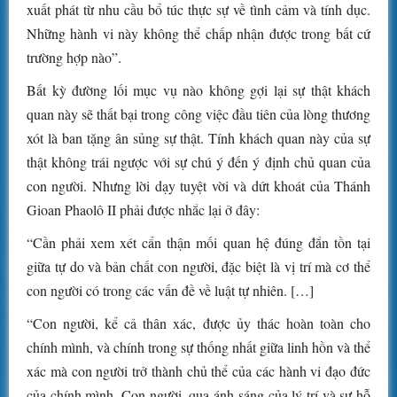
xuất phát từ nhu cầu bổ túc thực sự về tình cảm và tính dục.
Những hành vi này không thể chấp nhận được trong bất cứ
trường hợp nào”.
Bất kỳ đường lối mục vụ nào không gợi lại sự thật khách
quan này sẽ thất bại trong công việc đầu tiên của lòng thương
xót là ban tặng ân sủng sự thật. Tính khách quan này của sự
thật không trái ngược với sự chú ý đến ý định chủ quan của
con người. Nhưng lời dạy tuyệt vời và dứt khoát của Thánh
Gioan Phaolô II phải được nhắc lại ở đây:
“Cần phải xem xét cẩn thận mối quan hệ đúng đắn tồn tại
giữa tự do và bản chất con người, đặc biệt là vị trí mà cơ thể
con người có trong các vấn đề về luật tự nhiên. […]
“Con người, kể cả thân xác, được ủy thác hoàn toàn cho
chính mình, và chính trong sự thống nhất giữa linh hồn và thể
xác mà con người trở thành chủ thể của các hành vi đạo đức
của chính mình. Con người, qua ánh sáng của lý trí và sự hỗ