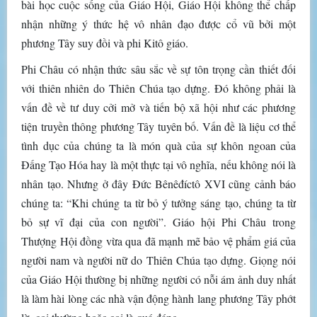
bài học cuộc sống của Giáo Hội, Giáo Hội không thể chấp
nhận những ý thức hệ vô nhân đạo được cổ vũ bởi một
phương Tây suy đồi và phi Kitô giáo.
Phi Châu có nhận thức sâu sắc về sự tôn trọng cần thiết đối
với thiên nhiên do Thiên Chúa tạo dựng. Đó không phải là
vấn đề về tư duy cởi mở và tiến bộ xã hội như các phương
tiện truyền thông phương Tây tuyên bố. Vấn đề là liệu cơ thể
tình dục của chúng ta là món quà của sự khôn ngoan của
Đấng Tạo Hóa hay là một thực tại vô nghĩa, nếu không nói là
nhân tạo. Nhưng ở đây Đức Bênêđíctô XVI cũng cảnh báo
chúng ta: “Khi chúng ta từ bỏ ý tưởng sáng tạo, chúng ta từ
bỏ sự vĩ đại của con người”. Giáo hội Phi Châu trong
Thượng Hội đồng vừa qua đã mạnh mẽ bảo vệ phẩm giá của
người nam và người nữ do Thiên Chúa tạo dựng. Giọng nói
của Giáo Hội thường bị những người có nỗi ám ảnh duy nhất
là làm hài lòng các nhà vận động hành lang phương Tây phớt