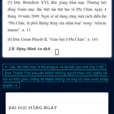
[5] Đức Bênêđictô XVI, Bài giảng khai mạc Thượng hội
đồng Giám mục đặc biệt lần thứ hai về Phi Châu, ngày 4
tháng 10 năm 2009. Ngài sẽ sử dụng cùng một cách diễn đạt
“Phi Châu, lá phổi thiêng liêng của nhân loại” trong “Africae
munus”, n. 13.
[6] Đức Gioan Phaolô II, “Giáo hội ở Phi Châu”, n. 143.
J.B. Đặng Minh An dịch
Điều
← Các tân linh mục ở Nicaragua và lời kêu gọi mới của LHQ
hướng
Đức Thánh Cha khuyến khích những người theo chủ nghĩa xã
bài
hội và Kitô giáo chống lại tham nhũng và ủng hộ nhà nước pháp
viết
quyền →
BÀI ĐỌC HẰNG NGÀY