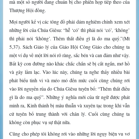
mà một số người đang chuẩn bị cho phiên họp tiếp theo của
Thượng Hội đồng.
Mọi người kế vị các tông đồ phải dám nghiêm chỉnh xem xét
những lời của Chúa Giêsu: “hễ ‘có’ thì phải nói ‘có’, ‘không’
thì phải nói ‘không’. Thêm thắt điều gì là do ma quỷ.”(Mt
5,37). Sách Giáo lý của Giáo Hội Công Giáo cho chúng ta
một ví dụ về một lời nói rõ ràng, sắc bén và can đảm như vậy.
Bất kỳ con đường nào khác chắc chắn sẽ bị cắt ngắn, mơ hồ
và gây lầm lạc. Vào lúc này, chúng ta nghe thấy nhiều bài
phát biểu tinh vi và méo mó đến mức cuối cùng chúng rơi
vào lời nguyền rủa do Chúa Giêsu tuyên bố: “Thêm thắt điều
gì là do ma quỷ”. Những ý nghĩa mới của từ ngữ được phát
minh ra, Kinh thánh bị mâu thuẫn và xuyên tạc trong khi vẫn
cứ tuyên bố trung thành với chân lý. Cuối cùng chúng ta
không còn phục vụ sự thật nữa.
Cũng cho phép tôi không rơi vào những lời ngụy biện vu vơ