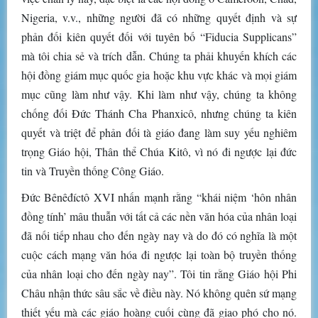
Nigeria, v.v., những người đã có những quyết định và sự
phản đối kiên quyết đối với tuyên bố “Fiducia Supplicans”
mà tôi chia sẻ và trích dẫn. Chúng ta phải khuyến khích các
hội đồng giám mục quốc gia hoặc khu vực khác và mọi giám
mục cũng làm như vậy. Khi làm như vậy, chúng ta không
chống đối Đức Thánh Cha Phanxicô, nhưng chúng ta kiên
quyết và triệt để phản đối tà giáo đang làm suy yếu nghiêm
trọng Giáo hội, Thân thể Chúa Kitô, vì nó đi ngược lại đức
tin và Truyền thống Công Giáo.
Đức Bênêđíctô XVI nhấn mạnh rằng “khái niệm ‘hôn nhân
đồng tính’ mâu thuẫn với tất cả các nền văn hóa của nhân loại
đã nối tiếp nhau cho đến ngày nay và do đó có nghĩa là một
cuộc cách mạng văn hóa đi ngược lại toàn bộ truyền thống
của nhân loại cho đến ngày nay”. Tôi tin rằng Giáo hội Phi
Châu nhận thức sâu sắc về điều này. Nó không quên sứ mạng
thiết yếu mà các giáo hoàng cuối cùng đã giao phó cho nó.