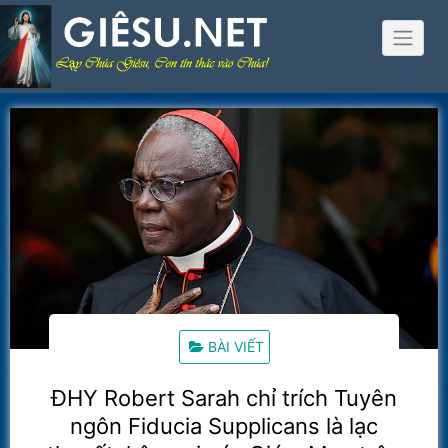
Skip
to
content
BÀI VIẾT
ĐHY Robert Sarah chỉ trích Tuyên
ngôn Fiducia Supplicans là lạc