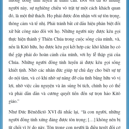
người này, sự nghiêng chiều vô trật tự một cách khách quan
đó, là một thử thách. Họ phải được đón nhận với sự tôn trọng,
thông cảm và tế nhị. Phải tránh bất cứ dấu hiệu phân biệt đối
xử bất công nào đối với họ. Những người này được kêu gọi
thực hiện thánh ý Thiên Chúa trong cuộc sống của mình, và,
nếu là Kitô hữu, họ được kêu gọi kết hợp các khó khăn họ có
thể gặp phải do hoàn cảnh của mình, với hy lễ thập giá của
Chúa. Những người đồng tính luyến ái được kêu gọi sống
khiết tịnh. Nhờ các nhân đức giúp tự chủ dạy cho biết sự tự
do nội tâm, và có khi nhờ sự nâng đỡ của tình bằng hữu vô vị
lợi, nhờ việc cầu nguyện và ân sủng bí tích, chính họ có thể
và phải dần dần và cương quyết tiến đến sự trọn hảo Kitô
giáo.”
Như Đức Bênêđíctô XVI đã nhắc lại, “là con người, những
người đồng tính xứng đáng được tôn trọng; […] không nên bị
từ chối vì lý do này. Tôn trọng con người là điều tuyệt đối cơ