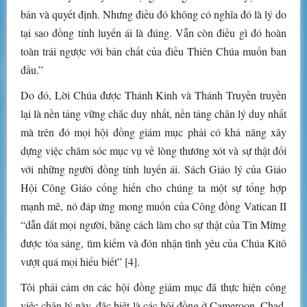
bản và quyết định. Nhưng điều đó không có nghĩa đó là lý do
tại sao đồng tính luyến ái là đúng. Vẫn còn điều gì đó hoàn
toàn trái ngược với bản chất của điều Thiên Chúa muốn ban
đầu.”
Do đó, Lời Chúa được Thánh Kinh và Thánh Truyền truyền
lại là nền tảng vững chắc duy nhất, nền tảng chân lý duy nhất
mà trên đó mọi hội đồng giám mục phải có khả năng xây
dựng việc chăm sóc mục vụ về lòng thương xót và sự thật đối
với những người đồng tính luyến ái. Sách Giáo lý của Giáo
Hội Công Giáo cống hiến cho chúng ta một sự tổng hợp
mạnh mẽ, nó đáp ứng mong muốn của Công đồng Vatican II
“dẫn dắt mọi người, bằng cách làm cho sự thật của Tin Mừng
được tỏa sáng, tìm kiếm và đón nhận tình yêu của Chúa Kitô
vượt quá mọi hiểu biết” [4].
Tôi phải cảm ơn các hội đồng giám mục đã thực hiện công
việc chân lý này, đặc biệt là các hội đồng ở Cameroon, Chad,