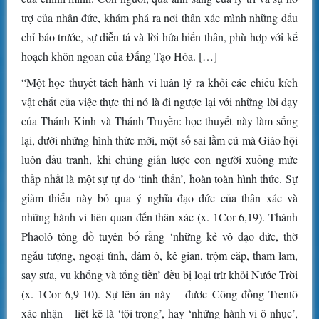
trợ của nhân đức, khám phá ra nơi thân xác mình những dấu
chỉ báo trước, sự diễn tả và lời hứa hiến thân, phù hợp với kế
hoạch khôn ngoan của Đấng Tạo Hóa. […]
“Một học thuyết tách hành vi luân lý ra khỏi các chiều kích
vật chất của việc thực thi nó là đi ngược lại với những lời dạy
của Thánh Kinh và Thánh Truyền: học thuyết này làm sống
lại, dưới những hình thức mới, một số sai lầm cũ mà Giáo hội
luôn đấu tranh, khi chúng giản lược con người xuống mức
thấp nhất là một sự tự do ‘tinh thần’, hoàn toàn hình thức. Sự
giảm thiểu này bỏ qua ý nghĩa đạo đức của thân xác và
những hành vi liên quan đến thân xác (x. 1Cor 6,19). Thánh
Phaolô tông đồ tuyên bố rằng ‘những kẻ vô đạo đức, thờ
ngẫu tượng, ngoại tình, dâm ô, kê gian, trộm cắp, tham lam,
say sưa, vu khống và tống tiền’ đều bị loại trừ khỏi Nước Trời
(x. 1Cor 6,9-10). Sự lên án này – được Công đồng Trentô
xác nhận – liệt kê là ‘tội trọng’, hay ‘những hành vi ô nhục’,