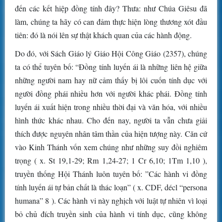
đến các kết hiệp đồng tính đây? Thưa: như Chúa Giêsu đã
làm, chúng ta hãy có can đảm thực hiện lòng thương xót đầu
tiên: đó là nói lên sự thật khách quan của các hành động.
Do đó, với Sách Giáo lý Giáo Hội Công Giáo (2357), chúng
ta có thể tuyên bố: “Đồng tính luyến ái là những liên hệ giữa
những người nam hay nữ cảm thấy bị lôi cuốn tính dục với
người đồng phái nhiều hơn với người khác phái. Đồng tính
luyến ái xuất hiện trong nhiều thời đại và văn hóa, với nhiều
hình thức khác nhau. Cho đến nay, người ta vẫn chưa giải
thích được nguyên nhân tâm thần của hiện tượng này. Căn cứ
vào Kinh Thánh vốn xem chúng như những suy đồi nghiêm
trọng ( x. St 19,1-29; Rm 1,24-27; 1 Cr 6,10; 1Tm 1,10 ),
truyền thống Hội Thánh luôn tuyên bố: ”Các hành vi đồng
tính luyến ái tự bản chất là thác loạn” ( x. CDF, décl “persona
humana” 8 ). Các hành vi này nghịch với luật tự nhiên vì loại
bỏ chủ đích truyền sinh của hành vi tính dục, cũng không