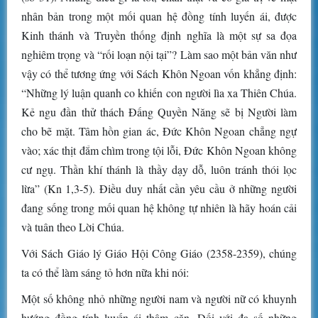
nhân bản trong một mối quan hệ đồng tính luyến ái, được
Kinh thánh và Truyền thống định nghĩa là một sự sa đọa
nghiêm trọng và “rối loạn nội tại”? Làm sao một bản văn như
vậy có thể tương ứng với Sách Khôn Ngoan vốn khẳng định:
“Những lý luận quanh co khiến con người lìa xa Thiên Chúa.
Kẻ ngu đần thử thách Đấng Quyền Năng sẽ bị Người làm
cho bẽ mặt. Tâm hồn gian ác, Đức Khôn Ngoan chẳng ngự
vào; xác thịt đắm chìm trong tội lỗi, Đức Khôn Ngoan không
cư ngụ. Thần khí thánh là thầy dạy dỗ, luôn tránh thói lọc
lừa” (Kn 1,3-5). Điều duy nhất cần yêu cầu ở những người
đang sống trong mối quan hệ không tự nhiên là hãy hoán cải
và tuân theo Lời Chúa.
Với Sách Giáo lý Giáo Hội Công Giáo (2358-2359), chúng
ta có thể làm sáng tỏ hơn nữa khi nói:
Một số không nhỏ những người nam và người nữ có khuynh
hướng đồng tính luyến ái thâm căn. Đối với đa số những