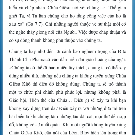
hiểu và chấp nhận. Chúa Giêsu nói với chúng ta: “Thế gian
ghét Ta, vì Ta làm chứng cho họ rằng công việc của họ là
xấu xa” (Ga 7:7). Chỉ những người thuộc về sự thật mới có
thể nghe thấy giọng nói của Người. Việc được chấp thuận và
có sự đồng thanh không phụ thuộc vào chúng ta.
Chúng ta hãy nhớ đến lời cảnh báo nghiêm trọng của Đức
Thánh Cha Phanxicô vào đầu triều đại giáo hoàng của ngài:
«Chúng ta có thể đi bao nhiêu tùy thích, chúng ta có thể xây
dựng nhiều thứ, nhưng nếu chúng ta không tuyên xưng Chúa
Giêsu Kitô thì điều đó không đúng. Chúng ta sẽ trở thành
một tổ chức phi chính phủ phúc lợi, nhưng không phải là
Giáo hội, Hiền thê của Chúa… Điều gì sẽ xảy ra khi bạn
không xây dựng trên đá? Điều xảy ra với những đứa trẻ trên
bãi biển là khi chúng làm những lâu đài cát, mọi thứ đều sụp
đổ, không có sự nhất quán. Khi một người không tuyên xưng
Chúa Giêsu Kitô, câu nói của Léon Bloy hiện lên trong tâm