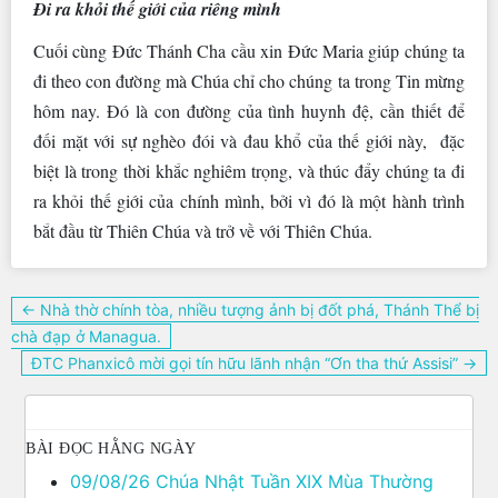
Đi ra khỏi thế giới của riêng mình
Cuối cùng Đức Thánh Cha cầu xin Đức Maria giúp chúng ta
đi theo con đường mà Chúa chỉ cho chúng ta trong Tin mừng
hôm nay. Đó là con đường của tình huynh đệ, cần thiết để
đối mặt với sự nghèo đói và đau khổ của thế giới này, đặc
biệt là trong thời khắc nghiêm trọng, và thúc đẩy chúng ta đi
ra khỏi thế giới của chính mình, bởi vì đó là một hành trình
bắt đầu từ Thiên Chúa và trở về với Thiên Chúa.
Điều
← Nhà thờ chính tòa, nhiều tượng ảnh bị đốt phá, Thánh Thể bị
hướng
chà đạp ở Managua.
bài
ĐTC Phanxicô mời gọi tín hữu lãnh nhận “Ơn tha thứ Assisi” →
viết
BÀI ĐỌC HẰNG NGÀY
09/08/26 Chúa Nhật Tuần XIX Mùa Thường