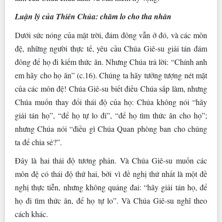
Luận lý của Thiên Chúa: chăm lo cho tha nhân
Dưới sức nóng của mặt trời, đám đông vẫn ở đó, và các môn
đệ, những người thực tế, yêu cầu Chúa Giê-su giải tán đám
đông để họ đi kiếm thức ăn. Nhưng Chúa trả lời: “Chính anh
em hãy cho họ ăn” (c.16). Chúng ta hãy tưởng tượng nét mặt
của các môn đệ! Chúa Giê-su biết điều Chúa sắp làm, nhưng
Chúa muốn thay đổi thái độ của họ: Chúa không nói “hãy
giải tán họ”, “để họ tự lo đi”, “để họ tìm thức ăn cho họ”;
nhưng Chúa nói “điều gì Chúa Quan phòng ban cho chúng
ta để chia sẻ?”.
Đây là hai thái độ tương phản. Và Chúa Giê-su muốn các
môn đệ có thái độ thứ hai, bởi vì đề nghị thứ nhất là một đề
nghị thực tiễn, nhưng không quảng đai: “hãy giải tán họ, để
họ đi tìm thức ăn, để họ tự lo”. Và Chúa Giê-su nghĩ theo
cách khác.