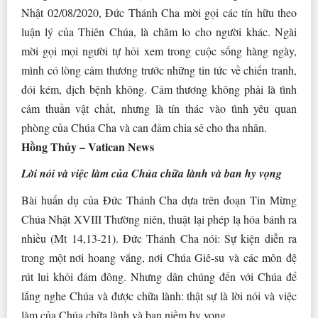
Nhật 02/08/2020, Đức Thánh Cha mời gọi các tín hữu theo
luận lý của Thiên Chúa, là chăm lo cho người khác. Ngài
mời gọi mọi người tự hỏi xem trong cuộc sống hàng ngày,
mình có lòng cảm thương trước những tin tức về chiến tranh,
đói kém, dịch bệnh không. Cảm thương không phải là tình
cảm thuần vật chất, nhưng là tín thác vào tình yêu quan
phòng của Chúa Cha và can đảm chia sẻ cho tha nhân.
Hồng Thủy – Vatican News
Lời nói và việc làm của Chúa chữa lành và ban hy vọng
Bài huấn dụ của Đức Thánh Cha dựa trên đoạn Tin Mừng
Chúa Nhật XVIII Thường niên, thuật lại phép lạ hóa bánh ra
nhiều (Mt 14,13-21). Đức Thánh Cha nói: Sự kiện diễn ra
trong một nơi hoang vắng, nơi Chúa Giê-su và các môn đệ
rút lui khỏi đám đông. Nhưng dân chúng đến với Chúa để
lắng nghe Chúa và được chữa lành: thật sự là lời nói và việc
làm của Chúa chữa lành và ban niềm hy vọng.