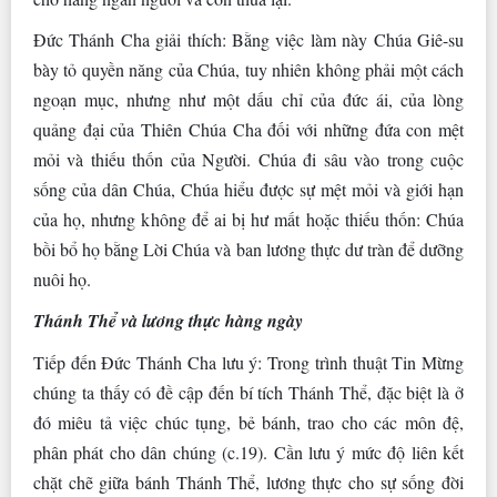
Đức Thánh Cha giải thích: Bằng việc làm này Chúa Giê-su
bày tỏ quyền năng của Chúa, tuy nhiên không phải một cách
ngoạn mục, nhưng như một dấu chỉ của đức ái, của lòng
quảng đại của Thiên Chúa Cha đối với những đứa con mệt
mỏi và thiếu thốn của Người. Chúa đi sâu vào trong cuộc
sống của dân Chúa, Chúa hiểu được sự mệt mỏi và giới hạn
của họ, nhưng không để ai bị hư mất hoặc thiếu thốn: Chúa
bồi bổ họ bằng Lời Chúa và ban lương thực dư tràn để dưỡng
nuôi họ.
Thánh Thể và lương thực hàng ngày
Tiếp đến Đức Thánh Cha lưu ý: Trong trình thuật Tin Mừng
chúng ta thấy có đề cập đến bí tích Thánh Thể, đặc biệt là ở
đó miêu tả việc chúc tụng, bẻ bánh, trao cho các môn đệ,
phân phát cho dân chúng (c.19). Cần lưu ý mức độ liên kết
chặt chẽ giữa bánh Thánh Thể, lương thực cho sự sống đời