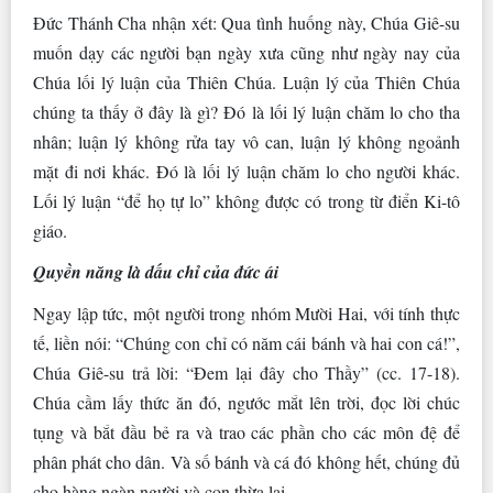
Đức Thánh Cha nhận xét: Qua tình huống này, Chúa Giê-su
muốn dạy các người bạn ngày xưa cũng như ngày nay của
Chúa lối lý luận của Thiên Chúa. Luận lý của Thiên Chúa
chúng ta thấy ở đây là gì? Đó là lối lý luận chăm lo cho tha
nhân; luận lý không rửa tay vô can, luận lý không ngoảnh
mặt đi nơi khác. Đó là lối lý luận chăm lo cho người khác.
Lối lý luận “để họ tự lo” không được có trong từ điển Ki-tô
giáo.
Quyền năng là dấu chỉ của đức ái
Ngay lập tức, một người trong nhóm Mười Hai, với tính thực
tế, liền nói: “Chúng con chỉ có năm cái bánh và hai con cá!”,
Chúa Giê-su trả lời: “Đem lại đây cho Thầy” (cc. 17-18).
Chúa cầm lấy thức ăn đó, ngước mắt lên trời, đọc lời chúc
tụng và bắt đầu bẻ ra và trao các phần cho các môn đệ để
phân phát cho dân. Và số bánh và cá đó không hết, chúng đủ
cho hàng ngàn người và con thừa lại.