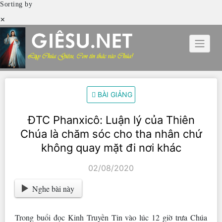
Sorting by
×
Skip
to
content
BÀI GIẢNG
ĐTC Phanxicô: Luận lý của Thiên
Chúa là chăm sóc cho tha nhân chứ
không quay mặt đi nơi khác
02/08/2020
Nghe bài này
Trong buổi đọc Kinh Truyền Tin vào lúc 12 giờ trưa Chúa