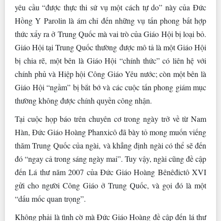
yêu cầu “được thực thi sứ vụ một cách tự do” này của Đức
Hồng Y Parolin là ám chỉ đến những vụ tấn phong bất hợp
thức xẩy ra ở Trung Quốc mà vai trò của Giáo Hội bị loại bỏ.
Giáo Hội tại Trung Quốc thường được mô tả là một Giáo Hội
bị chia rẽ, một bên là Giáo Hội “chính thức” có liên hệ với
chính phủ và Hiệp hội Công Giáo Yêu nước; còn một bên là
Giáo Hội “ngầm” bị bắt bớ và các cuộc tấn phong giám mục
thường không được chính quyền công nhận.
Tại cuộc họp báo trên chuyên cơ trong ngày trở về từ Nam
Hàn, Đức Giáo Hoàng Phanxicô đã bày tỏ mong muốn viếng
thăm Trung Quốc của ngài, và khẳng định ngài có thể sẽ đến
đó “ngay cả trong sáng ngày mai”. Tuy vậy, ngài cũng đề cập
đến Lá thư năm 2007 của Đức Giáo Hoàng Bênêđictô XVI
gửi cho người Công Giáo ở Trung Quốc, và gọi đó là một
“dấu mốc quan trọng”.
Không phải là tình cờ mà Đức Giáo Hoàng đề cập đến lá thư