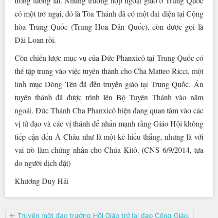
trong tương lai. Nhưng trường hợp ngoại giao ở Trung Quốc
có một trở ngại, đó là Tòa Thánh đã có một đại diện tại Cộng
hòa Trung Quốc (Trung Hoa Dân Quốc), còn được gọi là
Đài Loan rồi.
Còn chiến lược mục vụ của Đức Phanxicô tại Trung Quốc có
thể tập trung vào việc tuyên thánh cho Cha Matteo Ricci, một
linh mục Dòng Tên đã đến truyền giáo tại Trung Quốc. Án
tuyên thánh đã được trình lên Bộ Tuyên Thánh vào năm
ngoái. Đức Thánh Cha Phanxicô hiện đang quan tâm vào các
vị tử đạo và các vị thánh để nhấn mạnh rằng Giáo Hội không
tiếp cận đến Á Châu như là một kẻ hiếu thắng, nhưng là với
vai trò làm chứng nhân cho Chúa Kitô. (CNS 6/9/2014, tựa
do người dịch đặt)
Khương Duy Hải
Điều
← Truyện một đạo trưởng Hồi Giáo trở lại đạo Công Giáo.