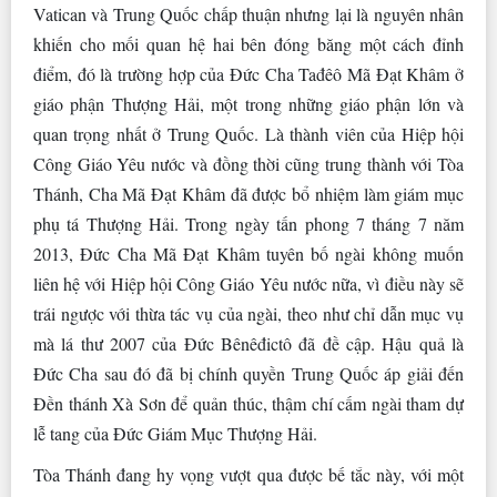
Vatican và Trung Quốc chấp thuận nhưng lại là nguyên nhân
khiến cho mối quan hệ hai bên đóng băng một cách đỉnh
điểm, đó là trường hợp của Đức Cha Tađêô Mã Đạt Khâm ở
giáo phận Thượng Hải, một trong những giáo phận lớn và
quan trọng nhất ở Trung Quốc. Là thành viên của Hiệp hội
Công Giáo Yêu nước và đồng thời cũng trung thành với Tòa
Thánh, Cha Mã Đạt Khâm đã được bổ nhiệm làm giám mục
phụ tá Thượng Hải. Trong ngày tấn phong 7 tháng 7 năm
2013, Đức Cha Mã Đạt Khâm tuyên bố ngài không muốn
liên hệ với Hiệp hội Công Giáo Yêu nước nữa, vì điều này sẽ
trái ngược với thừa tác vụ của ngài, theo như chỉ dẫn mục vụ
mà lá thư 2007 của Đức Bênêđictô đã đề cập. Hậu quả là
Đức Cha sau đó đã bị chính quyền Trung Quốc áp giải đến
Đền thánh Xà Sơn để quản thúc, thậm chí cấm ngài tham dự
lễ tang của Đức Giám Mục Thượng Hải.
Tòa Thánh đang hy vọng vượt qua được bế tắc này, với một