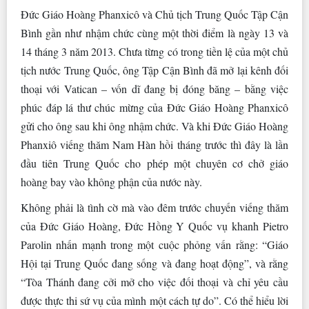
Đức Giáo Hoàng Phanxicô và Chủ tịch Trung Quốc Tập Cận
Bình gần như nhậm chức cùng một thời điểm là ngày 13 và
14 tháng 3 năm 2013. Chưa từng có trong tiền lệ của một chủ
tịch nước Trung Quốc, ông Tập Cận Bình đã mở lại kênh đối
thoại với Vatican – vốn dĩ đang bị đóng băng – bằng việc
phúc đáp lá thư chúc mừng của Đức Giáo Hoàng Phanxicô
gửi cho ông sau khi ông nhậm chức. Và khi Đức Giáo Hoàng
Phanxiô viếng thăm Nam Hàn hồi tháng trước thì đây là lần
đầu tiên Trung Quốc cho phép một chuyên cơ chở giáo
hoàng bay vào không phận của nước này.
Không phải là tình cờ mà vào đêm trước chuyến viếng thăm
của Đức Giáo Hoàng, Đức Hồng Y Quốc vụ khanh Pietro
Parolin nhấn mạnh trong một cuộc phỏng vấn rằng: “Giáo
Hội tại Trung Quốc đang sống và đang hoạt động”, và rằng
“Tòa Thánh đang cởi mở cho việc đối thoại và chỉ yêu cầu
được thực thi sứ vụ của mình một cách tự do”. Có thể hiểu lời