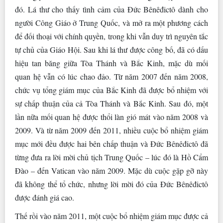
đó. Lá thư cho thấy tình cảm của Đức Bênêđictô dành cho
người Công Giáo ở Trung Quốc, và mở ra một phương cách
để đối thoại với chính quyền, trong khi vẫn duy trì nguyên tắc
tự chủ của Giáo Hội. Sau khi lá thư được công bố, đã có dấu
hiệu tan băng giữa Tòa Thánh và Bắc Kinh, mặc dù mối
quan hệ vẫn có lúc chao đảo. Từ năm 2007 đến năm 2008,
chức vụ tổng giám mục của Bắc Kinh đã được bổ nhiệm với
sự chấp thuận của cả Tòa Thánh và Bắc Kinh. Sau đó, một
lần nữa mối quan hệ được thổi làn gió mát vào năm 2008 và
2009. Và từ năm 2009 đến 2011, nhiều cuộc bổ nhiệm giám
mục mới đều được hai bên chấp thuận và Đức Bênêđictô đã
từng đưa ra lời mời chủ tịch Trung Quốc – lúc đó là Hồ Cẩm
Đào – đến Vatican vào năm 2009. Mặc dù cuộc gặp gỡ này
đã không thể tổ chức, nhưng lời mời đó của Đức Bênêđictô
được đánh giá cao.
Thế rồi vào năm 2011, một cuộc bổ nhiệm giám mục được cả