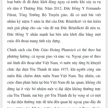
loạt bước đi đã được khởi động ngay cả trước khi xảy ra vụ
rối rắm ở Thượng Hải. Năm 2012, Đức Hồng Y Fernando
Filoni, Tổng Trưởng Bộ Truyền giáo, đã có một bài viết
nhằm kỷ niệm 5 năm lá thư của Đức Bênêđictô và tìm kiếm
một giải pháp cho các vấn đề mà Đức Bênêđictô đã nêu ra.
Đức Hồng Y nhấn mạnh hai bên nên khởi đầu bằng một
cuộc đối thoại mang tính xây dựng.
Chính sách của Đức Giáo Hoàng Phanxicô có thể theo hai
phương hướng, cả ngoại giao và mục vụ. Ngoại giao sẽ theo
mô hình đối thoại như Việt Nam, vì nước này từng bị khuyết
chức đại diện Tòa Thánh từ năm 1975, khi người cộng sản
miền Bắc chiếm được miền Nam Việt Nam. Tuy nhiên, các
cuộc đàm phán hiện tại bên Việt Nam đã lạc quan, không chỉ
dừng lại ở việc bổ nhiệm một vị đại diện không thường trực
của Tòa Thánh, mà bây giờ Tòa Thánh đã hy vọng sẽ có một
vị đại diện thường trực để tiến đến quan hệ ngoại giao đầy đủ