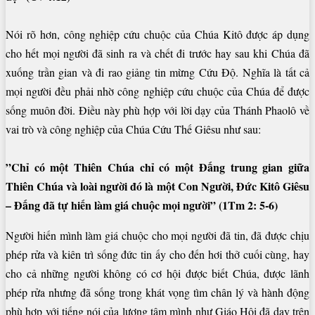
Nói rõ hơn, công nghiệp cứu chuộc của Chúa Kitô được áp dụng
cho hết mọi người đã sinh ra và chết đi trước hay sau khi Chúa đã
xuống trần gian và đi rao giảng tin mừng Cứu Độ. Nghĩa là tất cả
mọi người đều phải nhờ công nghiệp cứu chuộc của Chúa để được
sống muôn đời. Điều này phù hợp với lời dạy của Thánh Phaolô về
vai trò và công nghiệp của Chúa Cứu Thế Giêsu như sau:
”Chỉ có một Thiên Chúa chỉ có một Đấng trung gian giữa
Thiên Chúa và loài người đó là một Con Người, Đức Kitô Giêsu
– Đấng đã tự hiến làm giá chuộc mọi người” (1Tm 2: 5-6)
Người hiến mình làm giá chuộc cho mọi người đã tin, đã được chịu
phép rửa và kiên trì sống đức tin ấy cho đến hơi thở cuối cùng, hay
cho cả những người không có cơ hội được biết Chúa, được lãnh
phép rửa nhưng đã sống trong khát vọng tìm chân lý và hành động
phù hợp với tiếng nói của lương tâm mình như Giáo Hội đã dạy trên