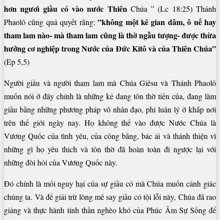
hơn ngươì giầu có vào nước Thiên
Chúa ” (Lc 18:25) Thánh
”không một kẻ gian dâm, ô uế hay
Phaolô cũng quả quyết rằng:
tham lam nào- mà tham lam cũng là thờ ngẫu tượng- được thừa
hưởng cơ nghiệp trong Nước của Đức Kitô và của Thiên Chúa”
(Ep 5,5)
Người giầu và người tham lam mà Chúa Giêsu và Thánh Phaolô
muốn nói ở đây chính là những kẻ đang tôn thờ tiền của, đang làm
giầu bằng những phương pháp vô nhân đạo, phi luân lý ở khắp nơi
trên thế giới ngày nay. Họ không thể vào được Nước Chúa là
Vương Quốc của tình yêu, của công bằng, bác ái và thánh thiện vì
những gì họ yêu thich và tôn thờ đã hoàn toàn đi ngược lại với
những đòi hỏi của Vương Quốc này.
Đó chính là mối nguy hại của sự giầu có mà Chúa muốn cảnh giác
chúng ta. Và để giải trừ lòng mê say giầu có tội lỗi này, Chúa đã rao
giảng và thực hành tinh thần nghèo khó của Phúc Âm Sự Sống để