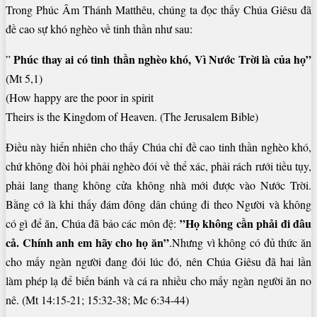
Trong Phúc Âm Thánh Matthêu, chúng ta đọc thấy Chúa Giêsu đã
đề cao sự khó nghèo về tinh thần như sau:
Phúc thay ai có tinh thần nghèo khó, Vì Nước Trời là của họ”
”
(Mt 5,1)
(How happy are the poor in spirit
Theirs is the Kingdom of Heaven. (The Jerusalem Bible)
Điều này hiển nhiên cho thấy Chúa chỉ đề cao tinh thần nghèo khó,
chứ không đòi hỏi phải nghèo đói về thể xác, phải rách rưới tiều tụy,
phải lang thang không cửa không nhà mới được vào Nước Trời.
Bằng cớ là khi thấy đám đông dân chúng đi theo Người và không
”Họ không cần phải đi đâu
có gì để ăn, Chúa đã bảo các môn đệ:
cả. Chính anh em hãy cho họ ăn”
.Nhưng vì không có đủ thức ăn
cho mấy ngàn người đang đói lúc đó, nên Chúa Giêsu đã hai lần
làm phép lạ để biến bánh và cá ra nhiều cho mấy ngàn người ăn no
nê. (Mt 14:15-21; 15:32-38; Mc 6:34-44)