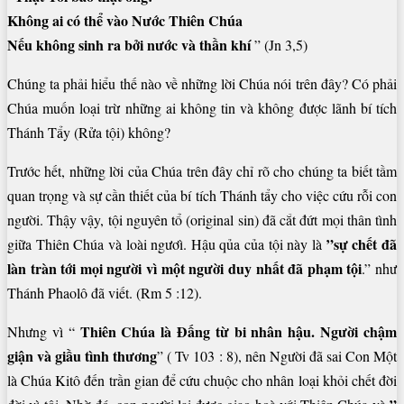
Không ai có thể vào Nước Thiên Chúa
Nếu không sinh ra bởi nước và thần khí
” (Jn 3,5)
Chúng ta phải hiểu thế nào về những lời Chúa nói trên đây? Có phải
Chúa muốn loại trừ những ai không tin và không được lãnh bí tích
Thánh Tẩy (Rửa tội) không?
Trước hết, những lời của Chúa trên đây chỉ rõ cho chúng ta biết tầm
quan trọng và sự cần thiết của bí tích Thánh tẩy cho việc cứu rỗi con
người. Thậy vậy, tội nguyên tổ (original sin) đã cắt đứt mọi thân tình
”sự chết đã
giữa Thiên Chúa và loài ngươì. Hậu qủa của tội này là
làn tràn tới mọi người
vì một người duy nhất đã phạm tội
.” như
Thánh Phaolô đã viết. (Rm 5 :12).
Thiên Chúa là Đấng từ bi nhân hậu. Người chậm
Nhưng vì “
giận và giầu tình thương
” ( Tv 103 : 8), nên Người đã sai Con Một
là Chúa Kitô đến trần gian để cứu chuộc cho nhân loại khỏi chết đời