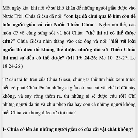
Một ngày kia, khi nói về sự khó khăn để những người giầu được vào
”con lạc đà chui qua lỗ kim còn dễ
Nước Trời, Chúa Giêsu đã nói:
hơn người giầu
có vào Nước Thiên
Chúa
”. Nghe nói thế, các
”thế thì ai có thể được
môn đệ vô cùng sửng sốt và hỏi Chúa:
cứu?
”đối với loài
” Chúa Giêsu nhìn thẳng vào các ông và nói:
người thì điều đó không thể được, nhưng đối với Thiên Chúa
thì mọi sự đều có thể được” (Mt 19: 24
-26; Mc 10: 23-27; Lc
18:24-26 )
Từ câu trả lời trên của Chúa Giêsu, chúng ta thử tìm hiểu xem trước
hết, có phải Chúa lên án những ai giầu có của cải vật chất ở đời này
không, và suy rộng thêm ra, thì những ai sẽ được cứu rỗi? Chỉ
những người đã tin và chịu phép rửa hay còn cả những người không
biết Chúa và không được rửa tội nữa?
I- Chúa có lên án những người giầu có của cải vật chất không
?