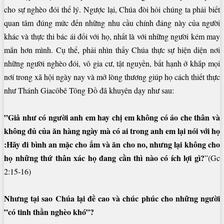
cho sự nghèo đói thể lý. Ngược lại, Chúa đòi hỏi chúng ta phải biết
quan tâm đúng mức đến những nhu cầu chính đáng này của người
khác và thực thi bác ái đối với họ, nhất là với những người kém may
mắn hơn mình. Cụ thể, phải nhìn thấy Chúa thực sự hiện diện nơi
những người nghèo đói, vô gia cư, tật nguyền, bất hạnh ở khắp mọi
nơí trong xã hội ngày nay và mở lòng thương giúp họ cách thiết thực
như Thánh Giacôbê Tông Đồ đã khuyên dạy như sau:
”Giả như có người anh em hay chị em không có áo che thân và
không đủ của ăn hàng ngày mà có ai trong anh em lại nói với họ
:Hãy đi bình an mặc cho ấm và ăn cho no, nhưng lại không cho
họ những thứ thân xác họ đang cần thì nào có ích lợi gì?
”(Gc
2:15-16)
Nhưng tại sao Chúa lại đề cao và chúc phúc cho những người
”có tinh thần nghèo khó”?