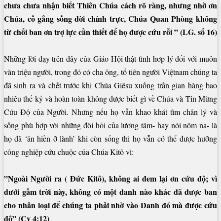
chưa chưa nhận biết Thiên Chúa cách rõ ràng, nhưng nhờ ơn
Chúa, cố gắng sống đời chính trực, Chúa Quan Phòng không
từ chối ban ơn trợ lực cần thiết để họ được cứu rỗi ” (LG. số 16)
Những lời dạy trên đây của Giáo Hội thật tình hơp lý đối với muôn
vàn triệu người, trong đó có cha ông, tổ tiên người Việtnam chúng ta
đã sinh ra và chết trước khi Chúa Giêsu xuống trần gian hàng bao
nhiêu thế kỷ và hoàn toàn không được biết gì về Chúa và Tin Mừng
Cứu Độ của Người. Nhưng nếu họ vẫn khao khát tìm chân lý và
sống phù hợp với những đòi hỏi của lương tâm- hay nói nôm na- là
họ đã ‘ăn hiền ở lành’ khi còn sống thì họ vẫn có thể được hưởng
công nghiệp cứu chuộc của Chúa Kitô vì:
”Ngoài Người ra ( Đức Kitô), không ai đem lại ơn cứu độ; vì
dưới gầm trời này, không có một danh nào khác đã được ban
cho nhân loại để chúng ta phải nhờ vào Danh đó mà được cứu
độ” (Cv 4:12)