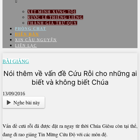
XÉT MÌNH XƯNG TỘI
RƯỚC LỄ THIÊNG LIÊNG
THÁNH GIÁ TRỪ QỦY
PHÒNG CHAT
DIỄN ĐÀN
XIN CẦU NGUYỆN
LIÊN LẠC
BÀI GIẢNG
Nói thêm về vấn đề Cứu Rỗi cho những ai
biết và không biết Chúa
13/09/2016
Nghe bài này
Vấn đề cưú rỗi đã được đặt ra ngay từ thời Chúa Giêsu còn tại thế,
đang đi rao giảng Tin Mừng Cứu Độ với các môn đệ.