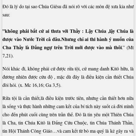
Đó là lý do tại sao Chúa Giêsu đã nói rõ với các môn đệ xưa kia như
sau:
”không phải bất cứ ai thưa với Thầy : Lậy Chúa ,lậy Chúa là
được vào Nước Trời cả đâu.Nhưng chỉ ai thi hành ý muốn của
Cha Thầy là Đấng ngự trên Trời mới được vào mà thôi
.” (Mt
7,21).
Nói khác đi, không phải cứ được rửa tội, cứ mang danh Kitô hữu, là
đương nhiên được cứu độ , mặc dù đây là điều kiện cần thiết Chúa
đòi hỏi. (x. Mc 16,16; Ga 3,5).
Rửa tội là cần thiết,là điều kiện trước tiên, nhưng cần thiết hơn nữa
là sống và thực hành những cam kết của bí tích này suốt cả đời mình
cho đến phút cuối cùng trên trần thế. Đó là tin yêu một Thiên Chúa
là Cha, tin Chúa Kitô là Đấng Cứu Chuộc, tin Chúa Thánh Thần,
tin Hội Thánh Công Giáo…và cam kết từ bỏ ma quỷ là kẻ gây ra và