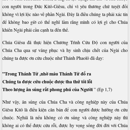
con người trong Đức Kitô-Giêsu, chỉ vì yêu thương chứ tuyệt đối
không vì lợi lộc nào về phần Ngài. Đây là điều chúng ta phải xác tín
để không bao giờ có thể nghĩ lầm rằng mình có lợi gì cho Chúa
khiến Ngài phải cầu cạnh ta đến thế.
Chúa Giêsu đã thực hiện Chương Trình Cứu Độ con người của
Chúa Cha qua sự vâng phục và hy sinh chịu chết của Ngài cho
chúng ta được ơn cứu chuộc như Thánh Phaolô đã dạy:
”Trong Thánh Tử ,nhờ máu Thánh Tử đổ ra
Chúng ta được cứu chuộc được tha thứ tôi lỗi
Theo lượng ân sủng rất phong phú của Người
” (Ep 1,7)
Như vậy, ân sủng của Chúa Cha và công nghiệp này của Chúa
Giêsu Kitô là điều kiện căn bản để con người được hưởng ơn cứu
chuộc. Nghiã là nếu không có ơn sủng và công nghiệp này thì
không ai có thể được cứu rỗi, được hy vọng sống đời đời với Chúa