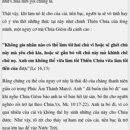
như Chúa mời gọi chúng ta.
Thật vậy, khi làm nô lệ cho của cải, tiền bạc, người ta sẽ vô tình hay
cố ý tôn thờ những thực tại này như chính Thiên Chúa của lòng
mình, một nguy cơ mà Chúa Giêsu đã cảnh cáo :
”Không gia nhân nào có thể làm tôi hai chủ vì hoặc sẽ ghét chủ
này mà yêu chủ kia, hoặc sẽ gắn bó với chủ này mà khinh chê
chủ nọ. Anh em không thể vừa làm tôi Thiên Chúa vừa làm tôi
tiền của
được”(Lc 16,13)
Bằng chứng cụ thể của nguy cơ này là thái độ của chàng thanh niên
giầu có trong Phúc Âm Thánh Marcô. Anh ” đã buồn rầu bỏ đi” sau
khi nghe Chúa Giêsu bảo anh ta về bán hết tài sản, bố thí cho người
nghèo rồi trở lại theo Chúa.!(x. Mc 10:17-22). Anh ta bỏ đi, vì có
quá nhiều của cải và không thể hy sinh những của này cho Chúa
được. Như vậy, rõ rệt cho thấy sự ham mê của cải, tiền bạc là trở
ngại lớn lao để vào Nước Trời.