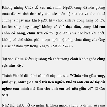
Không những Chúa đề cao mà chính Người cũng đã nêu gương
trước tiên về tinh thần này cho các môn đệ xưa kia và cho tất cả
chúng ta ngày nay khi Người tự ý chọn sinh ra trong hang bò lừa,
không có chỗ dựa đầu, trong khi con
lớn lên sống lang thang”
chồn có hang, chim trời có tổ”
(Lc 9:58) và đặc biệt khi chết,
không có chỗ chôn, phải mượn ngôi mộ trống chưa dùng của Ông
Giuse để nằm tạm trong 3 ngày! (Mt 27:57-60).
Tại sao Chúa Giêsu lại sống và chết trong cảnh khó nghèo cùng
cực như vậy
?
”Chúa vốn giầu sang,
Thánh Phaolô đã trả lời câu hỏi này như sau:
phú quý, nhưng đã tự ý trở nên
nghèo khó vì anh em để lấy cái
nghèo của mình mà làm cho anh em trở nên
giầu có”
(2 Cor
8:9).
Như thế, trước hết có nghĩa là Chúa muốn chúng ta đi tìm sự sang