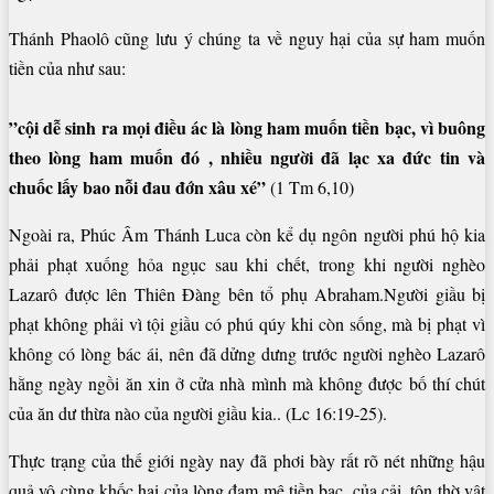
Thánh Phaolô cũng lưu ý chúng ta về nguy hại của sự ham muốn
tiền của như sau:
”cội dễ sinh ra mọi điều ác là lòng ham muốn tiền bạc, vì buông
theo lòng ham muốn đó , nhiều người đã lạc xa đức tin và
chuốc lấy bao nỗi đau đớn xâu xé”
(1 Tm 6,10)
Ngoài ra, Phúc Âm Thánh Luca còn kể dụ ngôn người phú hộ kia
phải phạt xuống hỏa ngục sau khi chết, trong khi người nghèo
Lazarô được lên Thiên Đàng bên tổ phụ Abraham.Người giầu bị
phạt không phải vì tội giầu có phú qúy khi còn sống, mà bị phạt vì
không có lòng bác ái, nên đã dửng dưng trước người nghèo Lazarô
hằng ngày ngồi ăn xin ở cửa nhà mình mà không được bố thí chút
của ăn dư thừa nào của người giầu kia.. (Lc 16:19-25).
Thực trạng của thế giới ngày nay đã phơi bày rất rõ nét những hậu
quả vô cùng khốc hại của lòng đam mê tiền bạc, của cải, tôn thờ vật