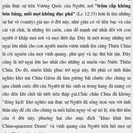
”trộm cắp không
giầu thực sự trên Vương Quốc của Người, nơi
bén bảng, mối mọt không đục phá”
(Lc 12:33) hơn là tìm những
sự hư vô (vanity) giả tạo ở đời này, như giầu có về tiền bạc và của
cải vật chất, là những lôi cuốn, cám dỗ mạnh mẽ nhất đối với con
người ở khắp mọi nơi và mọi thời đại. Đây là một trong những trở
ngại lớn nhất cho con người muốn vươn mình lên cùng Thiên Chúa
là cội nguồn của mọi vinh quang, phú quý và lạc thú bất tận. Đây
cũng là trở ngại lớn lao nhất cho những ai muốn vào Nước Thiên
Chúa. Do đó, muốn khắc phuc trở ngại này, thì phải có tinh thần
nghèo khó mà Chúa Giêsu đã làm gương bắt chước cho chúng ta
qua chính cuộc đời của Người từ lúc sinh ra trong hang đá máng cỏ
cho đến khi chết tất tưởi trên thập giá.Chắc chắn Chúa đã không
”đóng kịch’ khó nghèo mà thực sự Người đã sống trọn vẹn với tính
thần này để chỉ cho chúng ta mối hiểm nguy về sự nô lệ, tôn thờ tiền
của ở đời này, phuơng hại cho mục đích ”khao khát tìm
Chúa=quaererer Deum” và vinh quang của Người trên hết mọi sự