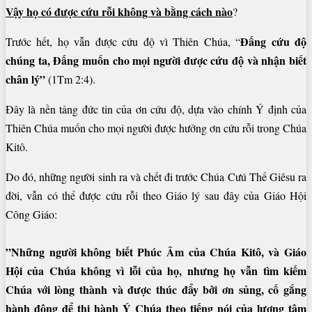
Vậy họ có được cứu rỗi không và bằng cách nào
?
Đấng cứu độ
Trước hết, họ vẫn được cứu độ vì Thiên Chúa, “
chúng ta,
Đấng muốn cho mọi người được
cứu độ và nhận biết
chân lý”
(1Tm 2:4).
Đây là nền tảng đức tin của ơn cứu độ, dựa vào chính Ý định của
Thiên Chúa muốn cho mọi người được hưởng ơn cứu rỗi trong Chúa
Kitô.
Do đó, những người sinh ra và chết đi trước Chúa Cưú Thế Giêsu ra
đời, vẫn có thể được cứu rỗi theo Giáo lý sau đây của Giáo Hội
Công Giáo:
”Những người không biết Phúc Âm của Chúa Kitô, và Giáo
Hội của Chúa không vì lỗi của họ, nhưng họ vẫn tìm kiếm
Chúa với lòng thành và được thúc đẩy bởi ơn sủng, cố gắng
hành động để thi hành Ý Chúa theo tiếng nói của lương tâm