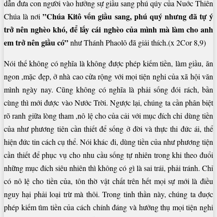
dẫn đưa con người vào hưởng sự giầu sang phú qúy của Nuớc Thiên
”Chúa Kitô vốn
giầu sang, phú quý nhưng đã tự ý
Chúa là nơi
trở nên nghèo khó, để lấy cái nghèo của mình mà làm cho anh
em trở nên giầu có”
như Thánh Phaolô đã giải thích.(x 2Cor 8,9)
Nói thế không có nghĩa là không được phép kiếm tiền, làm giầu, ăn
ngon ,mặc đẹp, ở nhà cao cửa rộng với mọi tiện nghi của xã hội văn
mình ngày nay. Cũng không có nghĩa là phải sống đói rách, bần
cùng thì mới được vào Nước Trời. Ngược lại, chúng ta cần phân biệt
rõ ranh giữa lòng tham ,nô lệ cho của cải với mục đích chỉ dùng tiền
của như phương tiên cần thiết để sống ở đời và thực thi đức ái, thể
hiện đức tin cách cụ thể. Nói khác đi, dùng tiền của như phương tiện
cần thiết để phục vụ cho nhu cầu sống tự nhiên trong khi theo đuổi
những mục đích siêu nhiên thì không có gì là sai trái, phải tránh. Chỉ
có nô lệ cho tiền của, tôn thờ vật chất trên hết mọi sự mới là điều
nguy hại phải loại trừ mà thôi. Trong tinh thần này, chúng ta đuợc
phép kiếm tìm tiền của cách chính đáng và hưởng thụ mọi tiện nghi