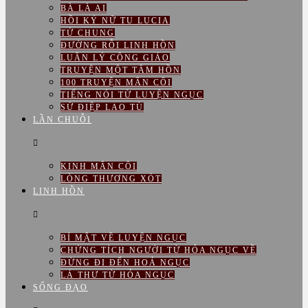
BÀ LÀ AI
HỒI KÝ NỮ TU LUCIA
TỨ CHUNG
ĐƯỜNG RỖI LINH HỒN
LUÂN LÝ CÔNG GIÁO
TRUYỆN MỘT TÂM HỒN
100 TRUYỆN MÂN CÔI
TIẾNG NÓI TỪ LUYỆN NGỤC
SỨ ĐIỆP LAO TÙ
LẦN CHUỖI
KINH MÂN CÔI
LÒNG THƯƠNG XÓT
LINH HỒN
BÍ MẬT VỀ LUYỆN NGỤC
CHỨNG TÍCH NGƯỜI TỪ HỎA NGỤC VỀ
ĐỪNG ĐI ĐẾN HOẢ NGỤC
LÁ THƯ TỪ HỎA NGỤC
SỐNG ĐẠO