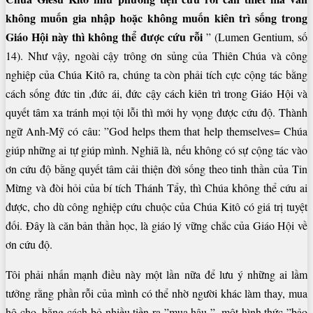
không muốn gia nhập hoặc không muốn kiên trì sống trong
Giáo Hội này thì không thể được cứu rỗi
” (Lumen Gentium, số
14). Như vậy, ngoài cậy trông ơn sủng của Thiên Chúa và công
nghiệp của Chúa Kitô ra, chúng ta còn phải tích cực cộng tác bằng
cách sống đức tin ,đức ái, đức cậy cách kiên trì trong Giáo Hội và
quyết tâm xa tránh mọi tội lỗi thì mới hy vọng được cứu độ. Thành
ngữ Anh-Mỹ có câu: ”God helps them that help themselves= Chúa
giúp những ai tự giúp mình. Nghiã là, nếu không có sự cộng tác vào
ơn cứu độ bằng quyết tâm cải thiện đờì sống theo tinh thần của Tin
Mừng và đòi hỏi của bí tích Thánh Tẩy, thì Chúa không thể cứu ai
được, cho dù công nghiệp cứu chuộc của Chúa Kitô có giá trị tuyệt
đối. Đây là căn bản thần học, là giáo lý vững chắc của Giáo Hội về
ơn cứu độ.
Tôi phải nhấn mạnh điều này một lần nữa để lưu ý những ai lầm
tưởng rằng phần rỗi của mình có thể nhờ người khác làm thay, mua
hộ cho, bằng cách bỏ nhiều tiền ra ”mua hậu ”, một hình thức ”bảo