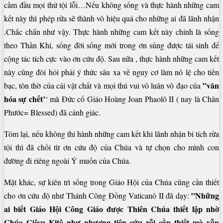
cầm đầu mọi thứ tội lỗi…Nếu không sống và thực hành những cam
kết này thì phép rửa sẽ thành vô hiệu quả cho những ai đã lãnh nhận
.Chắc chắn như vậy. Thực hành những cam kết này chính là sống
theo Thần Khí, sống đời sống mới trong ơn sủng được tái sinh để
cộng tác tích cực vào ơn cứu độ. Sau nữa , thực hành những cam kết
này cũng đòi hỏi phải ý thức sâu xa về nguy cơ làm nô lệ cho tiền
”văn
bạc, tôn thờ của cải vật chất và mọi thú vui vô luân vô đạo của
hóa sự
chết’
‘ mà Đức cố Giáo Hoàng Joan Phaolô II ( nay là Chân
Phước= Blessed) đã cảnh giác.
Tóm lại, nếu không thi hành những cam kết khi lãnh nhận bí tích rửa
tội thì đã chối từ ơn cứu độ của Chúa và tự chọn cho mình con
đường đi riêng ngoài Ý muốn của Chúa.
Mặt khác, sự kiên trì sống trong Giáo Hội của Chúa cũng cần thiết
”Những
cho ơn cứu độ như Thánh Công Đồng Vaticanô II đã dạy:
ai biết Giáo Hội Công Giáo được Thiên Chúa thiết lập nhờ
Chúa
Giêsu Kitô như phương tiện cứu rỗi cần thiết mà vẫn