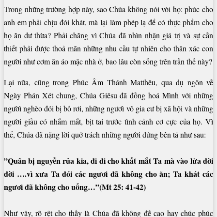
Trong những trường hợp này, sao Chúa không nói với họ: phúc cho
anh em phải chịu đói khát, mà lại làm phép lạ để có thực phẩm cho
họ ăn dư thừa? Phải chăng vì Chúa đã nhìn nhận giá trị và sự cần
thiết phải được thoả mãn những nhu cầu tự nhiên cho thân xác con
người như cơm ăn áo mặc nhà ở, bao lâu còn sống trên trần thế này?
Lại nữa, cũng trong Phúc Âm Thánh Matthêu, qua dụ ngôn về
Ngày Phán Xét chung, Chúa Giêsu đã đồng hoá Mình với những
ngườì nghèo đói bị bỏ rơi, những ngươì vô gia cư bị xã hội và những
người giầu có nhắm mắt, bịt tai trước tình cảnh cơ cực của họ. Vì
thế, Chúa đã nặng lời quở trách những người đứng bên tả như sau:
”Quân bị nguyền rủa kia, đi đi cho khất mắt Ta mà vào lửa đời
đời ….vì xưa Ta đói các ngươi đã không cho ăn; Ta khát các
ngươi đã không cho uống…”(Mt 25: 41-42)
Như vậy, rõ rệt cho thấy là Chúa đã không đề cao hay chúc phúc