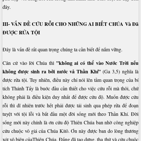
đây.
III- VẤN ĐỀ CỨU RỖI CHO NHỮNG AI BIẾT CHÚA Và Đã
ĐƯỢC RỬA TỘI
Đây là vấn đề rất quan trọng chúng ta cần biết để nắm vững.
”không ai có thể
vào Nước Trời nếu
Căn cứ vào lời Chúa thì
không được sinh ra bởi nước vả Thần Khí”
(Ga 3,5) nghĩa là
được rửa tội. Tuy nhiên, điều này chỉ nói lên tầm quan trọng của bí
tích Thánh Tẩy là buớc đầu cần thiết cho việc cứu rỗi mà thôi, chứ
không phải là điều kiện duy nhất để được cứu độ. Muốn được cứu
rỗi thì dĩ nhiên trước hết phải được tái sinh qua phép rửa để đoạn
tuyệt với tội lỗi và bắt đầu một đời sống mới theo Thần Khí. Đời
sống mới này chính là ơn cứu độ Thiên Chúa ban nhờ công nghiệp
cứu chuộc vô giá của Chúa Kitô. Ơn này được ban do lòng thương
xót vô biên củaThiên Chúa, Đấng đã tạo dựng, tha thứ và cứu chuộc