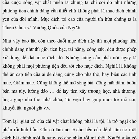
của cuộc sống vật chất miễn là chúng ta chỉ coi đó như những
phương tiện chính đáng cần thiết chứ không phải là mục đích chính
yếu của đời mình. Mục đích tối cao của người tín hữu chúng ta là
Thiên Chúa và Vương Quốc của Người.
Như vậy bao lâu còn theo duổi mục đích này thì mọi phuơng tiện
chính đáng như thì giờ, tiền bạc, tài năng, công sức, đều được phép
xử dụng để đạt mục đích đó. Nhưng cũng cần phải nói ngay là
không phải mọi phương tiện đều tốt cho mục đích. Nghiã là không
thể ăn cắp tiền của ai để dâng cúng cho nhà thờ, hay biếu các linh
mục, Giám mục. Cũng không thể mở sòng bài, động mãi dâm, buôn
bán ma túy, lường đảo … để lấy tiền xây trường học, nhà thương,
hoặc giúp nhà thờ, nhà chùa, Tu viện hay giúp nuôi trẻ mồ côi,
khuyết tật, người già v.v.
Tóm lại ,giầu có của cải vật chất không phải là tội, là trở ngại cho
phần rỗi linh hồn. Chỉ có làm nô lệ cho tiền của để đi tìm nó một
cách bất chính mới là nguy cơ cho phần rỗi mà thôi. Người giầu có