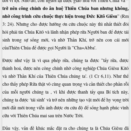
”
đời vì tội. Nhờ đó, con người lại được giao hoà với Thiên Chúa và
trở nên công chính do ân huệ Thiên Chúa
ban nhưng không,
nhờ công trình cứu chuộc thực hiện trong Đức Kitô
Giêsu
” (Rm
3: 24). Nhưng cho được hưởng ơn cứu chuộc này thì nhất thiết đòi
hỏi phải tin Chúa Kitô và lãnh nhận phép rửa Người ban để được tái
sinh trong sự sống mới, và nhờ Thần Khí, trở nên con cái mới
củaThiên Chúa để được gọi Người là ”Cha=Abba’.
Được như vậy là vì qua phép rửa, chúng ta được ”tẩy rửa, được
thánh hoá, được nên công chính nhờ công nghiệp Chúa Giêsu Kitô
và nhờ Thần Khí của Thiên Chúa chúng ta’. (1 Cr 6,11). Như thế
cho thấy phép Rửa thật vô cùng quan trọng và cần thiết cho phần rỗi
của mỗi người chúng ta , vì khi được thanh tẩy qua Bí tích này,
chúng ta được ‘tái sinh’ và trở nên những tạo vật mới để hy vọng trời
mới đất mới trong viễn ảnh được ơn cứu độ để sống hạnh phúc vình
cữu với Thiên Chúa mai sau trên Nước Trời.
Dầu vậy, vấn đề khúc mắc đặt ra cho chúng ta là Chúa Giêsu đã