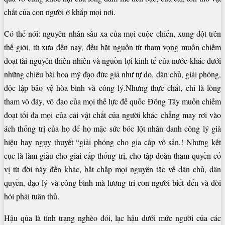
chất của con người ở khắp mọi nơi.
Có thể nói: nguyên nhân sâu xa của mọi cuộc chiến, xung đột trên
thế giới, từ xưa đến nay, đều bắt nguồn từ tham vọng muốn chiếm
đoạt tài nguyên thiên nhiên và nguồn lợi kinh tế của nước khác dưới
những chiêu bài hoa mỹ đạo đức giả như tự do, dân chủ, giải phóng,
độc lập bảo vệ hòa bình và công lý.Nhưng thực chất, chỉ là lòng
tham vô đáy, vô đạo của mọi thế lực đế quốc Đông Tây muốn chiếm
đoạt tối đa mọi của cải vật chất của người khác chẳng may rơi vào
ách thống trị của họ để họ mặc sức bóc lột nhân danh công lý giả
hiệu hay ngụy thuyết “giải phóng cho gia cấp vô sản.! Nhưng kết
cục là làm giầu cho giai cấp thống trị, cho tập đoàn tham quyền cố
vị từ đời này đến khác, bất chấp mọi nguyên tắc về dân chủ, dân
quyền, đạo lý và công bình mà lương tri con người biết đến và đòi
hỏi phải tuân thủ.
Hậu qủa là tình trạng nghèo đói, lạc hậu dưới mức người của các