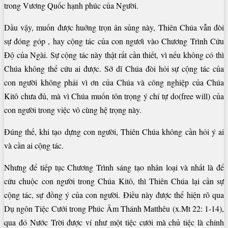
trong Vương Quốc hạnh phúc của Người.
Dầu vậy, muốn được huởng trọn ân sủng này, Thiên Chúa vẫn đòi
sự đóng góp , hay cộng tác của con ngươì vào Chương Trình Cứu
Độ của Ngài. Sự cộng tác này thật rất cần thiết, vì nếu không có thì
Chúa không thể cứu ai được. Sở dĩ Chúa đòi hỏi sự cộng tác của
con người không phải vì ơn của Chúa và công nghiệp của Chúa
Kitô chưa đủ, mà vì Chúa muốn tôn trọng ý chí tự do(free will) của
con người trong việc vô cùng hệ trọng này.
Đúng thế, khi tạo dựng con người, Thiên Chúa không cần hỏi ý ai
và cần ai cộng tác.
Nhưng để tiếp tục Chương Trình sáng tạo nhân loại và nhất là để
cứu chuộc con người trong Chúa Kitô, thì Thiên Chúa lại cần sự
cộng tác, sự đồng ý của con người. Điều này được thể hiện rõ qua
Dụ ngôn Tiệc Cưới trong Phúc Âm Thánh Matthêu (x.Mt 22: 1-14),
qua đó Nước Trời được ví như một tiệc cưới mà chủ tiệc là chính