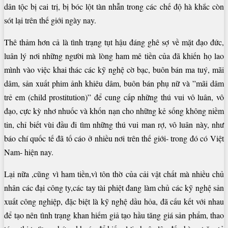
dân tộc bị cai trị, bị bóc lột tàn nhẫn trong các chế độ hà khắc còn
sót lại trên thế giới ngày nay.
Thê thảm hơn cả là tình trạng tụt hậu đáng ghê sợ về mặt đạo đức,
luân lý nơi những người mà lòng ham mê tiền của đã khiến họ lao
mình vào việc khai thác các kỹ nghệ cờ bạc, buôn bán ma tuý, mãi
dâm, sản xuất phim ảnh khiêu dâm, buôn bán phụ nữ và ”mãi dâm
trẻ em (child prostitution)” để cung cấp những thú vui vô luân, vô
đạo, cực kỳ nhơ nhuốc và khốn nạn cho những kẻ sống không niềm
tin, chỉ biết vùi đầu đi tìm những thú vui man rợ, vô luân này, như
báo chí quốc tế đã tố cáo ở nhiều nơi trên thế giới- trong đó có Việt
Nam- hiện nay.
Lại nữa ,cũng vì ham tiền,vì tôn thờ của cải vật chất mà nhiều chủ
nhân các đại công ty,các tay tài phiệt đang làm chủ các kỹ nghệ sản
xuất công nghiệp, đặc biệt là kỹ nghệ dầu hỏa, đã cấu kết với nhau
để tạo nên tình trạng khan hiếm giả tạo hầu tăng giá sản phẩm, thao