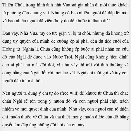
Thiên Chúa trong hình ảnh nhà Vua sai gia nhân đi mời thực khách
tứ phương đến chung vui. Nhưng có bao nhiêu người đã đáp lời mời
và bao nhiêu người đã viện đủ lý do để khước từ tham dự?
Dầu vậy, Nhà Vua, tuy có tức giận vì bị từ chối, nhưng đã không xử
dụng uy quyền của mình để cưỡng ép ai phải đến dự tiệc cưới của
Hoàng tử .Nghĩa là Chúa cũng không ép buộc ai phải nhận ơn cứu
độ của Ngài để được vào Nước Trời. Ngài cũng không ‘tiền định’
cho ai phải hư mất đời đời, vì như vậy thì trái với tình thương và
công bằng của Ngài đối với mọi tạo vật. Ngài chỉ mời gọi và tùy con
người đáp trả mà thôi.
Nếu người ta dùng ý chí tự do (free will) để khước từ Chúa thì chắc
chắn Ngài sẽ tôn trọng ý muốn đó và con người phải chịu trách
nhiệm về mọi quyết định của mình. Như vậy, con người cần tỏ thiện
chí muốn thuộc về Chúa và tha thiết mong muốn được cứu dộ bằng
quyết tâm đáp ứng những đòi hỏi của ơn này.