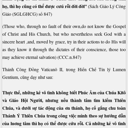
họ, thì họ cũng có thể được cưú rỗi đời đời”
(Sách Giáo Lý Công
Giáo (SGLGHCG) số 847)
(Those who, through no fault of their own,do not know the Gospel
of Christ and His Church, but who nevertheless seek God with a
sincere heart ,and, moved by grace, try in their actions to do His will
as they know it through the dictates of their conscience, those too
may achieve eternal salvation) (CCC.n.847)
Thánh Công Đồng Vaticanô II, trong Hiến Chế Tín lý Lumen
Gentium, cũng dạy như sau:
Thực thế, những kẻ vô tình không biết Phúc Âm của Chúa Kitô
và Giáo Hội Người, nhưng nếu thành tâm tìm kiếm Thiên
Chúa, và dưới sự tác động của ơn thánh, họ cố gắng chu toàn
Thánh Ý Thiên Chúa trong công việc mình theo sự hướng dẫn
của luơng tâm thì họ có thể được cứu rỗi. Cả những kẻ vô tình