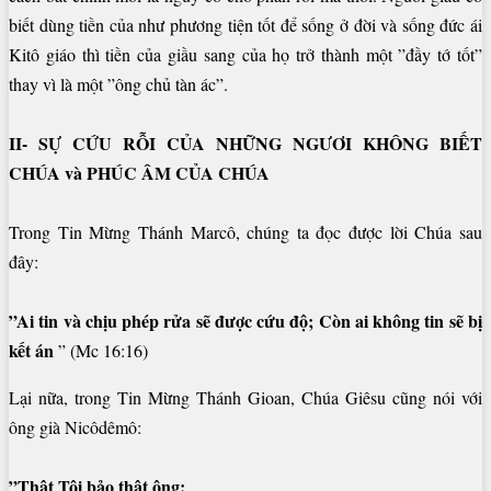
biết dùng tiền của như phương tiện tốt để sống ở đời và sống đức ái
Kitô giáo thì tiền của giầu sang của họ trở thành một ”đầy tớ tốt”
thay vì là một ”ông chủ tàn ác”.
II- SỰ CỨU RỖI CỦA NHỮNG NGƯƠI KHÔNG BIẾT
CHÚA và PHÚC ÂM CỦA CHÚA
Trong Tin Mừng Thánh Marcô, chúng ta đọc được lời Chúa sau
đây:
”Ai tin và chịu phép rửa sẽ được cứu độ; Còn ai không tin sẽ bị
kết án
” (Mc 16:16)
Lại nữa, trong Tin Mừng Thánh Gioan, Chúa Giêsu cũng nói với
ông già Nicôdêmô:
”Thật Tôi bảo thật ông: