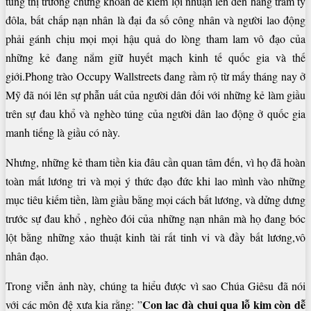
túng thị trường chứng khoán để kiếm lợi nhuận lên đến hàng trăm tỷ
đôla, bất chấp nạn nhân là đại đa số công nhân và người lao động
phải gánh chịu mọi mọi hậu quả do lòng tham lam vô đạo của
những kẻ đang nắm giữ huyết mạch kinh tế quốc gia và thế
giới.Phong trào Occupy Wallstreets đang rầm rộ từ mấy tháng nay ở
Mỹ đã nói lên sự phẫn uất của người dân đối với những kẻ làm giầu
trên sự đau khổ và nghèo túng của người dân lao động ở quốc gia
manh tiếng là giầu có này.
Nhưng, những kẻ tham tiền kia đâu cần quan tâm đến, vì họ đã hoàn
toàn mất lương tri và mọi ý thức đạo đức khi lao mình vào những
mục tiêu kiếm tiền, làm giầu bằng mọi cách bất lương, và dửng dưng
trước sự đau khổ , nghèo đói của những nạn nhân mà họ đang bóc
lột bằng những xảo thuật kinh tài rất tinh vi và đầy bất lương,vô
nhân đạo.
Trong viễn ảnh này, chúng ta hiểu được vì sao Chúa Giêsu đã nói
Con lac đà chui qua lỗ kim còn dễ
với các môn đệ xưa kia rằng: ”