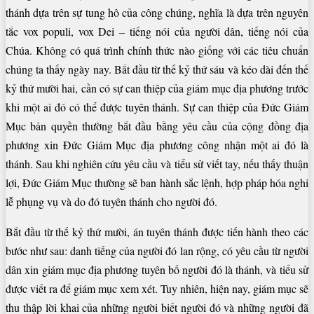
thánh dựa trên sự tung hô của công chúng, nghĩa là dựa trên nguyên
tắc vox populi, vox Dei – tiếng nói của người dân, tiếng nói của
Chúa. Không có quá trình chính thức nào giống với các tiêu chuẩn
chúng ta thấy ngày nay. Bắt đầu từ thế kỷ thứ sáu và kéo dài đến thế
kỷ thứ mười hai, cần có sự can thiệp của giám mục địa phương trước
khi một ai đó có thể được tuyên thánh. Sự can thiệp của Đức Giám
Mục bản quyền thường bắt đầu bằng yêu cầu của cộng đồng địa
phương xin Đức Giám Mục địa phương công nhận một ai đó là
thánh. Sau khi nghiên cứu yêu cầu và tiểu sử viết tay, nếu thấy thuận
lợi, Đức Giám Mục thường sẽ ban hành sắc lệnh, hợp pháp hóa nghi
lễ phụng vụ và do đó tuyên thánh cho người đó.
Bắt đầu từ thế kỷ thứ mười, án tuyên thánh được tiến hành theo các
bước như sau: danh tiếng của người đó lan rộng, có yêu cầu từ người
dân xin giám mục địa phương tuyên bố người đó là thánh, và tiểu sử
được viết ra để giám mục xem xét. Tuy nhiên, hiện nay, giám mục sẽ
thu thập lời khai của những người biết người đó và những người đã