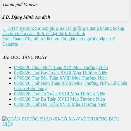
Thành phố Vatican
J.B. Đặng Minh An dịch
Điều
← ĐHY Parolin: Sự hợp tác giữa các quốc gia đang khủng hoảng,
cần tìm kiếm cách thức để đạt được hoà bình
hướng
Đức Thánh Cha hỗ trợ dịch vụ tắm giặt cho người nhập cư ở
bài
Calabria →
viết
BÀI ĐỌC HẰNG NGÀY
09/08/26 Chúa Nhật Tuần XIX Mùa Thường Niên
08/08/26 Thứ Bảy Tuần XVIII Mùa Thường Niên
07/08/26 Thứ Sáu Tuần XVIII Mùa Thường Niên
06/08/26 Thứ Năm Tuần XVIII Mùa Thường Niên, Lễ Chúa
Giêsu Hiển Dung
05/08/26 Thứ Tư Tuần XVIII Mùa Thường Niên
04/08/26 Thứ Ba Tuần XVIII Mùa Thường Niên
03/08/26 Thứ Hai Tuần XVIII Mùa Thường Niên