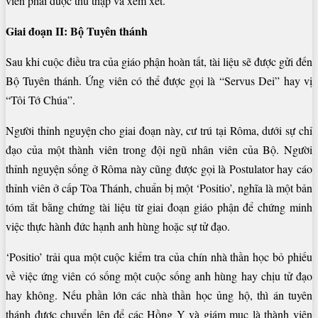
viên phải được thu thập và xem xét.
Giai đoạn II: Bộ Tuyên thánh
Sau khi cuộc điều tra của giáo phận hoàn tất, tài liệu sẽ được gửi đến
Bộ Tuyên thánh. Ứng viên có thể được gọi là “Servus Dei” hay vị
“Tôi Tớ Chúa”.
Người thỉnh nguyện cho giai đoạn này, cư trú tại Rôma, dưới sự chỉ
đạo của một thành viên trong đội ngũ nhân viên của Bộ. Người
thỉnh nguyện sống ở Rôma này cũng được gọi là Postulator hay cáo
thỉnh viên ở cấp Tòa Thánh, chuẩn bị một ‘Positio’, nghĩa là một bản
tóm tắt bằng chứng tài liệu từ giai đoạn giáo phận để chứng minh
việc thực hành đức hạnh anh hùng hoặc sự tử đạo.
‘Positio’ trải qua một cuộc kiểm tra của chín nhà thần học bỏ phiếu
về việc ứng viên có sống một cuộc sống anh hùng hay chịu tử đạo
hay không. Nếu phần lớn các nhà thần học ủng hộ, thì án tuyên
thánh được chuyển lên để các Hồng Y và giám mục là thành viên