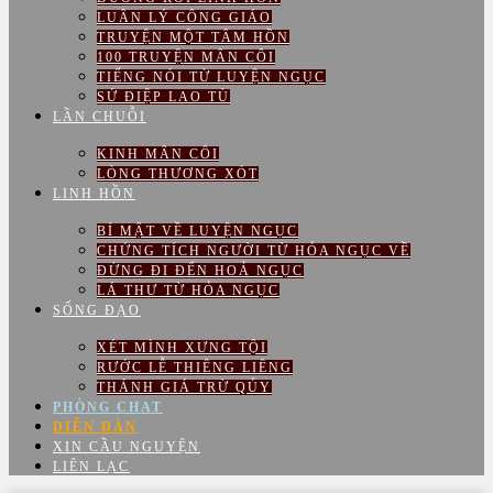
LUÂN LÝ CÔNG GIÁO
TRUYỆN MỘT TÂM HỒN
100 TRUYỆN MÂN CÔI
TIẾNG NÓI TỪ LUYỆN NGỤC
SỨ ĐIỆP LAO TÙ
LẦN CHUỖI
KINH MÂN CÔI
LÒNG THƯƠNG XÓT
LINH HỒN
BÍ MẬT VỀ LUYỆN NGỤC
CHỨNG TÍCH NGƯỜI TỪ HỎA NGỤC VỀ
ĐỪNG ĐI ĐẾN HOẢ NGỤC
LÁ THƯ TỪ HỎA NGỤC
SỐNG ĐẠO
XÉT MÌNH XƯNG TỘI
RƯỚC LỄ THIÊNG LIÊNG
THÁNH GIÁ TRỪ QỦY
PHÒNG CHAT
DIỄN ĐÀN
XIN CẦU NGUYỆN
LIÊN LẠC