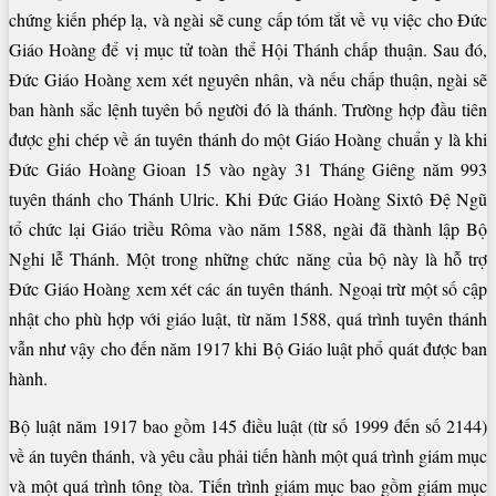
chứng kiến phép lạ, và ngài sẽ cung cấp tóm tắt về vụ việc cho Đức
Giáo Hoàng để vị mục tử toàn thể Hội Thánh chấp thuận. Sau đó,
Đức Giáo Hoàng xem xét nguyên nhân, và nếu chấp thuận, ngài sẽ
ban hành sắc lệnh tuyên bố người đó là thánh. Trường hợp đầu tiên
được ghi chép về án tuyên thánh do một Giáo Hoàng chuẩn y là khi
Đức Giáo Hoàng Gioan 15 vào ngày 31 Tháng Giêng năm 993
tuyên thánh cho Thánh Ulric. Khi Đức Giáo Hoàng Sixtô Đệ Ngũ
tổ chức lại Giáo triều Rôma vào năm 1588, ngài đã thành lập Bộ
Nghi lễ Thánh. Một trong những chức năng của bộ này là hỗ trợ
Đức Giáo Hoàng xem xét các án tuyên thánh. Ngoại trừ một số cập
nhật cho phù hợp với giáo luật, từ năm 1588, quá trình tuyên thánh
vẫn như vậy cho đến năm 1917 khi Bộ Giáo luật phổ quát được ban
hành.
Bộ luật năm 1917 bao gồm 145 điều luật (từ số 1999 đến số 2144)
về án tuyên thánh, và yêu cầu phải tiến hành một quá trình giám mục
và một quá trình tông tòa. Tiến trình giám mục bao gồm giám mục