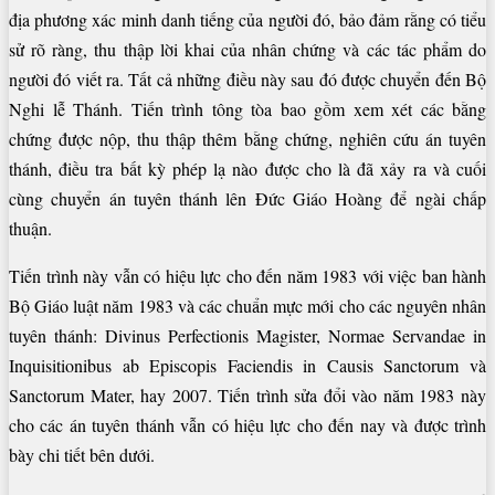
địa phương xác minh danh tiếng của người đó, bảo đảm rằng có tiểu
sử rõ ràng, thu thập lời khai của nhân chứng và các tác phẩm do
người đó viết ra. Tất cả những điều này sau đó được chuyển đến Bộ
Nghi lễ Thánh. Tiến trình tông tòa bao gồm xem xét các bằng
chứng được nộp, thu thập thêm bằng chứng, nghiên cứu án tuyên
thánh, điều tra bất kỳ phép lạ nào được cho là đã xảy ra và cuối
cùng chuyển án tuyên thánh lên Đức Giáo Hoàng để ngài chấp
thuận.
Tiến trình này vẫn có hiệu lực cho đến năm 1983 với việc ban hành
Bộ Giáo luật năm 1983 và các chuẩn mực mới cho các nguyên nhân
tuyên thánh: Divinus Perfectionis Magister, Normae Servandae in
Inquisitionibus ab Episcopis Faciendis in Causis Sanctorum và
Sanctorum Mater, hay 2007. Tiến trình sửa đổi vào năm 1983 này
cho các án tuyên thánh vẫn có hiệu lực cho đến nay và được trình
bày chi tiết bên dưới.