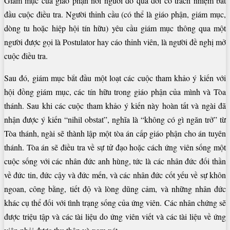
Giám mục của giáo phận nơi người đó qua đời có trách nhiệm bắt
đầu cuộc điều tra. Người thỉnh cầu (có thể là giáo phận, giám mục,
dòng tu hoặc hiệp hội tín hữu) yêu cầu giám mục thông qua một
người được gọi là Postulator hay cáo thỉnh viên, là người đề nghị mở
cuộc điều tra.
Sau đó, giám mục bắt đầu một loạt các cuộc tham khảo ý kiến với
hội đồng giám mục, các tín hữu trong giáo phận của mình và Tòa
thánh. Sau khi các cuộc tham khảo ý kiến này hoàn tất và ngài đã
nhận được ý kiến “nihil obstat”, nghĩa là “không có gì ngăn trở” từ
Tòa thánh, ngài sẽ thành lập một tòa án cấp giáo phận cho án tuyên
thánh. Tòa án sẽ điều tra về sự tử đạo hoặc cách ứng viên sống một
cuộc sống với các nhân đức anh hùng, tức là các nhân đức đối thần
về đức tin, đức cậy và đức mến, và các nhân đức cốt yếu về sự khôn
ngoan, công bằng, tiết độ và lòng dũng cảm, và những nhân đức
khác cụ thể đối với tình trạng sống của ứng viên. Các nhân chứng sẽ
được triệu tập và các tài liệu do ứng viên viết và các tài liệu về ứng