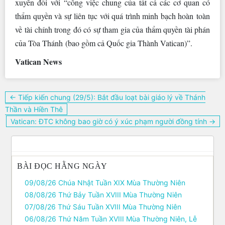
xuyên đối với “công việc chung của tất cả các cơ quan có
thẩm quyền và sự liên tục với quá trình minh bạch hoàn toàn
về tài chính trong đó có sự tham gia của thẩm quyền tài phán
của Tòa Thánh (bao gồm cả Quốc gia Thành Vatican)”.
Vatican News
Điều
← Tiếp kiến chung (29/5): Bắt đầu loạt bài giáo lý về Thánh
hướng
Thần và Hiền Thê
bài
Vatican: ĐTC không bao giờ có ý xúc phạm người đồng tính →
viết
BÀI ĐỌC HẰNG NGÀY
09/08/26 Chúa Nhật Tuần XIX Mùa Thường Niên
08/08/26 Thứ Bảy Tuần XVIII Mùa Thường Niên
07/08/26 Thứ Sáu Tuần XVIII Mùa Thường Niên
06/08/26 Thứ Năm Tuần XVIII Mùa Thường Niên, Lễ