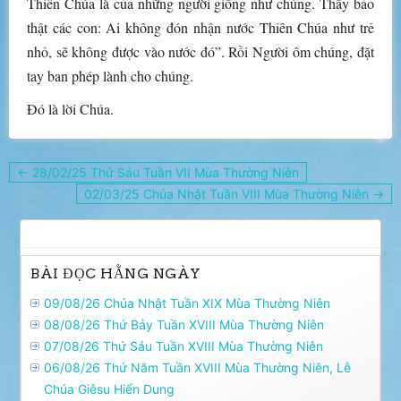
Thiên Chúa là của những người giống như chúng. Thầy bảo
thật các con: Ai không đón nhận nước Thiên Chúa như trẻ
nhỏ, sẽ không được vào nước đó”. Rồi Người ôm chúng, đặt
tay ban phép lành cho chúng.
Ðó là lời Chúa.
Điều
← 28/02/25 Thứ Sáu Tuần VII Mùa Thường Niên
hướng
02/03/25 Chúa Nhật Tuần VIII Mùa Thường Niên →
bài
viết
BÀI ĐỌC HẰNG NGÀY
09/08/26 Chúa Nhật Tuần XIX Mùa Thường Niên
08/08/26 Thứ Bảy Tuần XVIII Mùa Thường Niên
07/08/26 Thứ Sáu Tuần XVIII Mùa Thường Niên
06/08/26 Thứ Năm Tuần XVIII Mùa Thường Niên, Lễ
Chúa Giêsu Hiển Dung