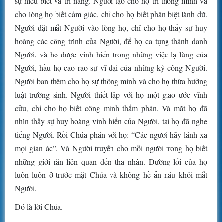
sự hiểu biết và trí năng. Người tạo cho họ trí thông minh và
cho lòng họ biết cảm giác, chỉ cho họ biết phân biệt lành dữ.
Người đặt mắt Người vào lòng họ, chỉ cho họ thấy sự huy
hoàng các công trình của Người, để họ ca tụng thánh danh
Người, và họ được vinh hiển trong những việc lạ lùng của
Người, hầu họ cao rao sự vĩ đại của những kỳ công Người.
Người ban thêm cho họ sự thông minh và cho họ thừa hưởng
luật trường sinh. Người thiết lập với họ một giao ước vĩnh
cửu, chỉ cho họ biết công minh thẩm phán. Và mắt họ đã
nhìn thấy sự huy hoàng vinh hiển của Người, tai họ đã nghe
tiếng Người. Rồi Chúa phán với họ: “Các ngươi hãy lánh xa
mọi gian ác”. Và Người truyền cho mỗi người trong họ biết
những giới răn liên quan đến tha nhân. Ðường lối của họ
luôn luôn ở trước mặt Chúa và không hề ẩn náu khỏi mắt
Người.
Ðó là lời Chúa.