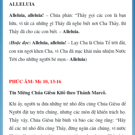
ALLELUIA
Alleluia, alleluia!
– Chúa phán: “Thầy gọi các con là bạn
hữu, vì tất cả những gì Thầy đã nghe biết nơi Cha Thầy, thì
Alleluia.
Thầy đã cho các con biết. –
: Alleluia, alleluia!
(
Hoặc đọc
– Lạy Cha là Chúa Tể trời đất,
con xin ngợi khen Cha, vì Cha đã mạc khải mầu nhiệm Nước
Alleluia
Trời cho những người bé mọn.-
)
PHÚC ÂM: Mc 10, 13-16
Tin Mừng Chúa Giêsu Kitô theo Thánh Marcô.
Khi ấy, người ta đưa những trẻ nhỏ đến cùng Chúa Giêsu để
Người đặt tay trên chúng, nhưng các môn đệ khiển trách họ.
Thấy vậy, Chúa Giêsu bất bình và bảo các ông rằng: “Hãy
để các trẻ nhỏ đến cùng Thầy, đừng ngăn cản chúng, vì nước