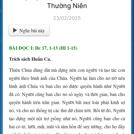
Thường Niên
23/02/2025
Nghe bài này
BÀI ĐỌC I: Hc 17, 1-13 (HI 1-15)
Trích sách Huấn Ca.
Thiên Chúa dùng đất mà dựng nên con người và tạo tác con
người theo hình ảnh của Chúa. Người lại làm cho nó trở nên
hình ảnh Chúa và ban cho nó được quyền hành như Người
đã có. Người cũng ban cho nó số ngày và thời gian, ban cho
quyền hành trên trần gian. Người bắt mọi loài phải kính sợ
nó, và cho nó thống trị các thú dữ chim trời. Rồi từ đó, Người
tạo dựng một nội trợ giống như nó, Người cũng ban cho cả
hai có trí, lưỡi, mắt, mũi và tâm hồn để suy tưởng, cho họ đầy