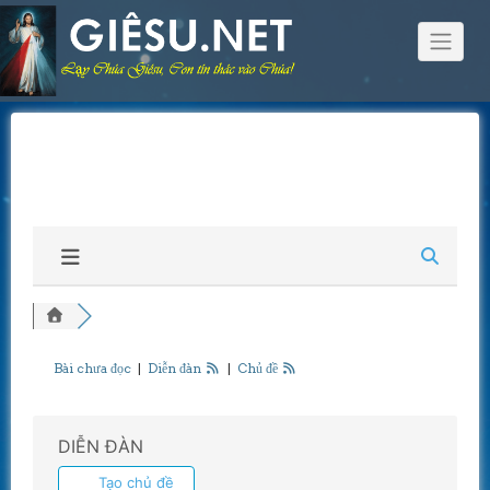
Skip
to
content
Bài chưa đọc
|
Diễn đàn
|
Chủ đề
DIỄN ĐÀN
Tạo chủ đề