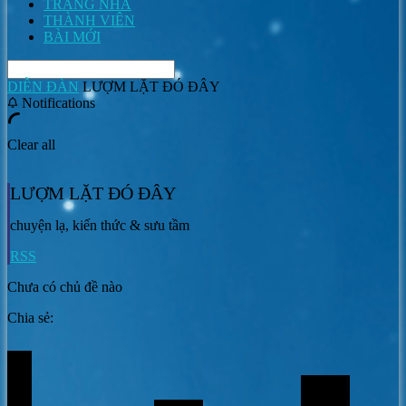
TRANG NHÀ
THÀNH VIÊN
BÀI MỚI
DIỄN ĐÀN
LƯỢM LẶT ĐÓ ĐÂY
Notifications
Clear all
LƯỢM LẶT ĐÓ ĐÂY
chuyện lạ, kiến thức & sưu tầm
RSS
Chưa có chủ đề nào
Chia sẻ: