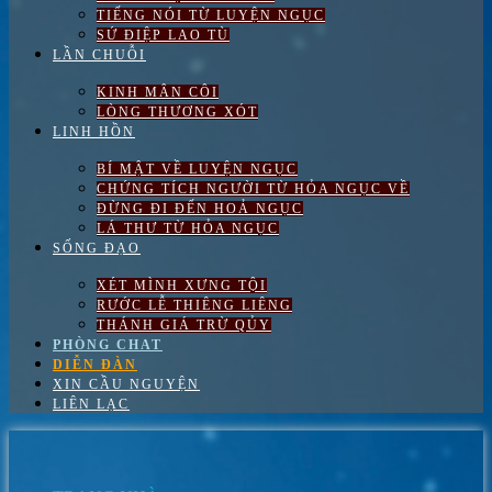
TIẾNG NÓI TỪ LUYỆN NGỤC
SỨ ĐIỆP LAO TÙ
LẦN CHUỖI
KINH MÂN CÔI
LÒNG THƯƠNG XÓT
LINH HỒN
BÍ MẬT VỀ LUYỆN NGỤC
CHỨNG TÍCH NGƯỜI TỪ HỎA NGỤC VỀ
ĐỪNG ĐI ĐẾN HOẢ NGỤC
LÁ THƯ TỪ HỎA NGỤC
SỐNG ĐẠO
XÉT MÌNH XƯNG TỘI
RƯỚC LỄ THIÊNG LIÊNG
THÁNH GIÁ TRỪ QỦY
PHÒNG CHAT
DIỄN ĐÀN
XIN CẦU NGUYỆN
LIÊN LẠC