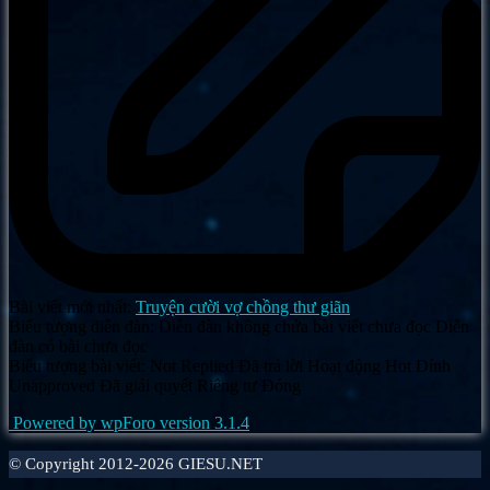
Bài viết mới nhất:
Truyện cười vợ chồng thư giãn
Biểu tượng diễn đàn:
Diễn đàn không chứa bài viết chưa đọc
Diễn
đàn có bài chưa đọc
Biểu tượng bài viết:
Not Replied
Đã trả lời
Hoạt động
Hot
Dính
Unapproved
Đã giải quyết
Riêng tư
Đóng
Powered by wpForo version 3.1.4
©
Copyright 2012-2026 GIESU.NET