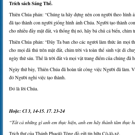
Trích sách Sáng Thế.
Thiên Chúa phán: “Chúng ta hãy dựng nên con người theo hình ảnh 
đã tạo thành con người giống hình ảnh Chúa. Người tạo thành co
cho nhiều đầy mặt đất, và thống thị nó, hãy bá chủ cá biển, chim tr
Thiên Chúa phán: “Ðây Ta ban cho các ngươi làm thức ăn mọi thứ 
cho mọi dã thú trên mặt đất, chim trời và toàn thể sinh vật di c
ngày thứ sáu. Thế là trời đất và mọi vật trang điểm của chúng đã 
Ngày thứ bảy, Thiên Chúa đã hoàn tất công việc Người đã làm. Và
đó Người nghỉ việc tạo thành.
Ðó là lời Chúa.
Hoặc: Cl 3, 14-15. 17. 23-24
“Tất cả những gì anh em thực hiện, anh em hãy thành tâm thực h
Trích thư của Thánh Phaolô Tông đồ gửi tín hữu Cô-lô-xê.