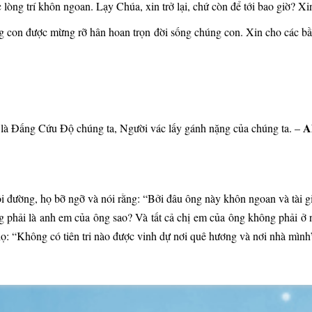
òng trí khôn ngoan. Lạy Chúa, xin trở lại, chứ còn để tới bao giờ? Xin
g con được mừng rỡ hân hoan trọn đời sống chúng con. Xin cho các bầy
Al
là Ðấng Cứu Ðộ chúng ta, Người vác lấy gánh nặng của chúng ta. –
ội đường, họ bỡ ngỡ và nói rằng: “Bởi đâu ông này khôn ngoan và tài
g phải là anh em của ông sao? Và tất cả chị em của ông không phải ở
: “Không có tiên tri nào được vinh dự nơi quê hương và nơi nhà mình”.