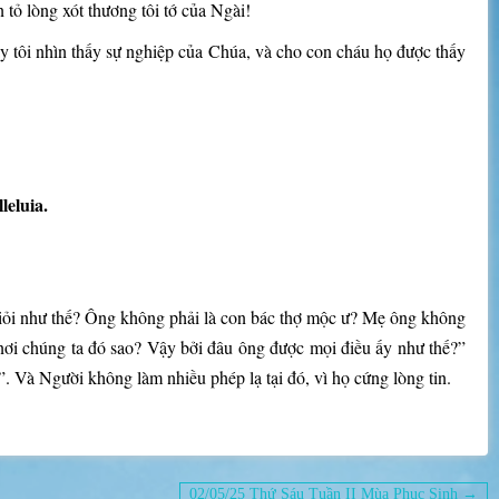
 tỏ lòng xót thương tôi tớ của Ngài!
 tôi nhìn thấy sự nghiệp của Chúa, và cho con cháu họ được thấy
leluia.
 giỏi như thế? Ông không phải là con bác thợ mộc ư? Mẹ ông không
 nơi chúng ta đó sao? Vậy bởi đâu ông được mọi điều ấy như thế?”
 Và Người không làm nhiều phép lạ tại đó, vì họ cứng lòng tin.
02/05/25 Thứ Sáu Tuần II Mùa Phục Sinh →