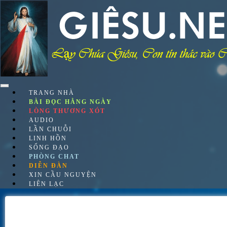
Skip
to
content
TRANG NHÀ
BÀI ĐỌC HẰNG NGÀY
LÒNG THƯƠNG XÓT
AUDIO
LẦN CHUỖI
LINH HỒN
SỐNG ĐẠO
PHÒNG CHAT
DIỄN ĐÀN
XIN CẦU NGUYỆN
LIÊN LẠC