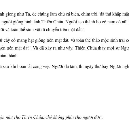
giống như Ta, để chúng làm chủ cá biển, chim trời, dã thú khắp mặt đ
n người giống hình ảnh Thiên Chúa. Người tạo thành họ có nam có nữ.
ời và toàn thể sinh vật di chuyển trên mặt đất”.
cây cỏ mang hạt giống trên mặt đất, và toàn thể thảo mộc sinh trái có
huyển trên mặt đất”. Và đã xảy ra như vậy. Thiên Chúa thấy mọi sự Ngư
hoàn thành.
 sau khi hoàn tất công việc Người đã làm, thì ngày thứ bảy Người ngh
iện như cho Thiên Chúa, chớ không phải cho người đời”.