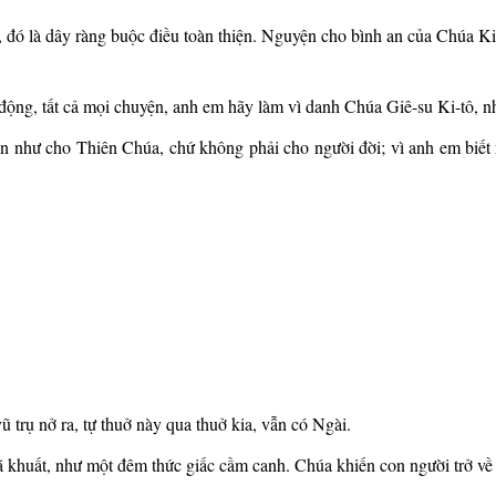
 đó là dây ràng buộc điều toàn thiện. Nguyện cho bình an của Chúa K
h động, tất cả mọi chuyện, anh em hãy làm vì danh Chúa Giê-su Ki-tô,
ện như cho Thiên Chúa, chứ không phải cho người đời; vì anh em biế
ũ trụ nở ra, tự thuở này qua thuở kia, vẫn có Ngài.
 khuất, như một đêm thức giấc cầm canh. Chúa khiến con người trở về b