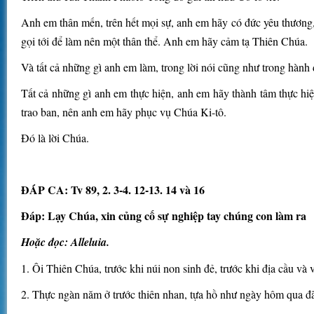
Anh em thân mến, trên hết mọi sự, anh em hãy có đức yêu thương,
gọi tới để làm nên một thân thể. Anh em hãy cảm tạ Thiên Chúa.
Và tất cả những gì anh em làm, trong lời nói cũng như trong hàn
Tất cả những gì anh em thực hiện, anh em hãy thành tâm thực hi
trao ban, nên anh em hãy phục vụ Chúa Ki-tô.
Ðó là lời Chúa.
ÐÁP CA: Tv 89, 2. 3-4. 12-13. 14 và 16
Ðáp: Lạy Chúa, xin củng cố sự nghiệp tay chúng con làm ra
Hoặc đọc: Alleluia.
1. Ôi Thiên Chúa, trước khi núi non sinh đẻ, trước khi địa cầu và v
2. Thực ngàn năm ở trước thiên nhan, tựa hồ như ngày hôm qua đã