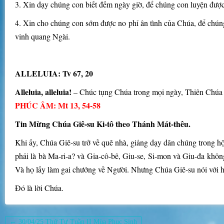
3. Xin dạy chúng con biết đếm ngày giờ, để chúng con luyện được l
4. Xin cho chúng con sớm được no phỉ ân tình của Chúa, để chún
vinh quang Ngài.
ALLELUIA: Tv 67, 20
Alleluia, alleluia!
– Chúc tụng Chúa trong mọi ngày, Thiên Chúa 
PHÚC ÂM: Mt 13, 54-58
Tin Mừng Chúa Giê-su Ki-tô theo Thánh Mát-thêu.
Khi ấy, Chúa Giê-su trở về quê nhà, giảng dạy dân chúng trong h
phải là bà Ma-ri-a? và Gia-cô-bê, Giu-se, Si-mon và Giu-đa khôn
Và họ lấy làm gai chướng về Người. Nhưng Chúa Giê-su nói với họ
Ðó là lời Chúa.
Điều
← 30/04/25 Thứ Tư Tuần II Mùa Phục Sinh