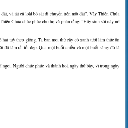
ất, và tất cả loài bò sát di chuyển trên mặt đất”. Vậy Thiên Chúa
 Thiên Chúa chúc phúc cho họ và phán rằng: “Hãy sinh sôi nảy nở
 hạt tuỳ theo giống. Ta ban mọi thứ cây cỏ xanh tươi làm thức ăn
ời đã làm rất tốt đẹp. Qua một buổi chiều và một buổi sáng: đó là
ỉ ngơi. Người chúc phúc và thánh hoá ngày thứ bảy, vì trong ngày