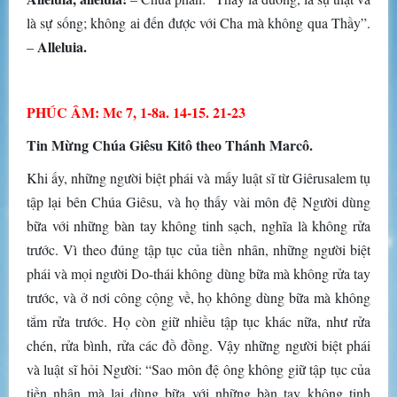
là sự sống; không ai đến được với Cha mà không qua Thầy”.
Alleluia.
–
PHÚC ÂM: Mc 7, 1-8a. 14-15. 21-23
Tin Mừng Chúa Giêsu Kitô theo Thánh Marcô.
Khi ấy, những người biệt phái và mấy luật sĩ từ Giêrusalem tụ
tập lại bên Chúa Giêsu, và họ thấy vài môn đệ Người dùng
bữa với những bàn tay không tinh sạch, nghĩa là không rửa
trước. Vì theo đúng tập tục của tiền nhân, những người biệt
phái và mọi người Do-thái không dùng bữa mà không rửa tay
trước, và ở nơi công cộng về, họ không dùng bữa mà không
tắm rửa trước. Họ còn giữ nhiều tập tục khác nữa, như rửa
chén, rửa bình, rửa các đồ đồng. Vậy những người biệt phái
và luật sĩ hỏi Người: “Sao môn đệ ông không giữ tập tục của
tiền nhân mà lại dùng bữa với những bàn tay không tinh