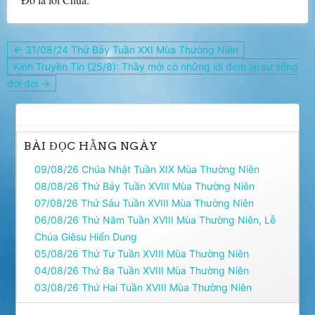
Điều
← 31/08/24 Thứ Bảy Tuần XXI Mùa Thường Niên
hướng
Kinh Truyền Tin (25/8): Thầy mới có những lời đem lại sự sống
bài
đời đời →
viết
BÀI ĐỌC HẰNG NGÀY
09/08/26 Chúa Nhật Tuần XIX Mùa Thường Niên
08/08/26 Thứ Bảy Tuần XVIII Mùa Thường Niên
07/08/26 Thứ Sáu Tuần XVIII Mùa Thường Niên
06/08/26 Thứ Năm Tuần XVIII Mùa Thường Niên, Lễ
Chúa Giêsu Hiển Dung
05/08/26 Thứ Tư Tuần XVIII Mùa Thường Niên
04/08/26 Thứ Ba Tuần XVIII Mùa Thường Niên
03/08/26 Thứ Hai Tuần XVIII Mùa Thường Niên