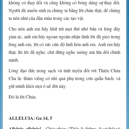
không có thay đổi và cũng không có bóng dáng sự thay đổi.
Người đã muốn sinh ra chúng ta bằng lời chân thật, để chúng
ta nên như của đầu mùa trong các tạo vật.
Cho nên anh em hãy khử trừ mọi thứ nhơ bẩn và lòng đầy
gian ác, anh em hãy ngoan ngoãn nhận lãnh lời đã gieo trong
lòng anh em, lời có sức cứu độ linh hồn anh em. Anh em hãy
thực thi lời đã nghe, chứ đừng nghe suông mà lừa dối chính
mình.
Lòng đạo đức trong sạch và tinh tuyền đối với Thiên Chúa
Cha là: thăm viếng cô nhi quả phụ trong cơn quẫn bách, và
giữ mình khỏi mọi ô uế đời này.
Ðó là lời Chúa.
ALLELUIA: Ga 14, 5
Alleluia, alleluia!
– Chúa phán: “Thầy là đường, là sự thật và