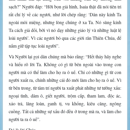
sạch?” Người đáp: “Hỡi bọn giả hình, Isaia thật đã nói tiên tri
rất chí lý về các ngươi, như lời chép rằng: ‘Dân này kính Ta
ngoài môi miệng, nhưng lòng chúng ở xa Ta. Nó sùng kính
Ta cách giả dối, bởi vì nó dạy những giáo lý và những luật lệ
loài người’. Vì các ngươi bỏ qua các giới răn Thiên Chúa, để
nắm giữ tập tục loài người”.
Và Người lại gọi dân chúng mà bảo rằng: “Hết thảy hãy nghe
và hiểu rõ lời Ta. Không có gì từ bên ngoài vào trong con
người mà có thể làm cho họ ra ô uế. Chỉ có những gì từ con
người xuất ra, chính những cái đó mới làm cho họ ra ô uế. Vì
từ bên trong, từ tâm trí người ta xuất phát những tư tưởng xấu:
ngoại tình, dâm ô, giết người, trộm cắp, tham lam, độc ác,
xảo trá, lăng loàn, ganh tị, vu khống, kiêu căng, ngông
cuồng. Tất cả những sự xấu đó đều ở trong mà ra, và làm cho
người ta ra ô uế”.
Ðó là lời Chúa.