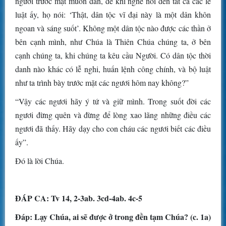
ngươi trước mặt muôn dân, để khi nghe nói đến tất cả các lề
luật ấy, họ nói: ‘Thật, dân tộc vĩ đại này là một dân khôn
ngoan và sáng suốt’. Không một dân tộc nào được các thần ở
bên cạnh mình, như Chúa là Thiên Chúa chúng ta, ở bên
cạnh chúng ta, khi chúng ta kêu cầu Người. Có dân tộc thời
danh nào khác có lễ nghi, huấn lệnh công chính, và bộ luật
như ta trình bày trước mặt các ngươi hôm nay không?”
“Vậy các ngươi hãy ý tứ và giữ mình. Trong suốt đời các
ngươi đừng quên và đừng để lòng xao lãng những điều các
ngươi đã thấy. Hãy dạy cho con cháu các ngươi biết các điều
ấy”.
Ðó là lời Chúa.
ÐÁP CA: Tv 14, 2-3ab. 3cd-4ab. 4c-5
Ðáp: Lạy Chúa, ai sẽ được ở trong đền tạm Chúa? (c. 1a)