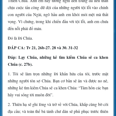
Thiên Chúa. Anh em hãy tưởng nghĩ đến Ðấng đã liều thân
chịu cuộc tấn công dữ dội của những người tội lỗi vào chính
con người của Ngài, ngõ hầu anh em khỏi mỏi mệt mà thất
vọng. Vì chưng, trong khi chiến đầu với tội lỗi, anh em chưa
đến nỗi phải đổ máu.
Ðó là lời Chúa.
ÐÁP CA: Tv 21, 26b-27. 28 và 30. 31-32
Ðáp: Lạy Chúa, những kẻ tìm kiếm Chúa sẽ ca khen
Chúa (c. 27b).
1. Tôi sẽ làm trọn những lời khấn hứa của tôi, trước mặt
những người tôn sợ Chúa. Bạn cơ bần sẽ ăn và được no nê,
những kẻ tìm kiếm Chúa sẽ ca khen Chúa: “Tâm hồn các bạn
hãy vui sống tới muôn đời”.
2. Thiên hạ sẽ ghi lòng và trở về với Chúa, khắp cùng bờ cõi
địa cầu; và toàn thể bá tánh chư dân sẽ phủ phục trước thiên