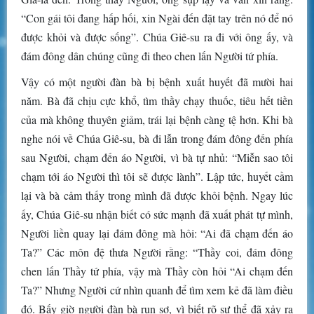
“Con gái tôi đang hấp hối, xin Ngài đến đặt tay trên nó để nó
được khỏi và được sống”. Chúa Giê-su ra đi với ông ấy, và
đám đông dân chúng cũng đi theo chen lấn Người tứ phía.
Vậy có một người đàn bà bị bệnh xuất huyết đã mười hai
năm. Bà đã chịu cực khổ, tìm thầy chạy thuốc, tiêu hết tiền
của mà không thuyên giảm, trái lại bệnh càng tệ hơn. Khi bà
nghe nói về Chúa Giê-su, bà đi lẫn trong đám đông đến phía
sau Người, chạm đến áo Người, vì bà tự nhủ: “Miễn sao tôi
chạm tới áo Người thì tôi sẽ được lành”. Lập tức, huyết cầm
lại và bà cảm thấy trong mình đã được khỏi bệnh. Ngay lúc
ấy, Chúa Giê-su nhận biết có sức mạnh đã xuất phát tự mình,
Người liền quay lại đám đông mà hỏi: “Ai đã chạm đến áo
Ta?” Các môn đệ thưa Người rằng: “Thầy coi, đám đông
chen lấn Thầy tứ phía, vậy mà Thầy còn hỏi “Ai chạm đến
Ta?” Nhưng Người cứ nhìn quanh để tìm xem kẻ đã làm điều
đó. Bấy giờ người đàn bà run sợ, vì biết rõ sự thể đã xảy ra