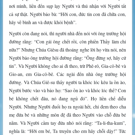
nơi mình, liền đến sụp lạy Người và thú nhận với Người tất
cả sự thật. Người bảo bà: “Hỡi con, đức tin con đã chữa con,
hãy về bình an và được khỏi bệnh”.
Người còn đang nói, thì người nhà đến nói với ông trưởng hội
đường rằng: “Con gái ông chết rồi, còn phiền Thầy làm chi
nữa?” Nhưng Chúa Giêsu đã thoáng nghe lời họ vừa nói, nên
Người bảo ông trưởng hội đường rằng: “Ông đừng sợ, hãy cứ
tin”. Và Người không cho ai đi theo, trừ Phê-rô, Gia-cô-bê và
Gio-an, em Gia-cô-bê. Các ngài đến nhà ông trưởng hội
đường. Và Chúa Giê-su thấy người ta khóc lóc kêu la ồn ào,
Người bước vào và bảo họ: “Sao ồn ào và khóc lóc thế? Con
bé không chết đâu, nó đang ngủ đó”. Họ liền chế diễu
Người. Nhưng Người đuổi họ ra ngoài hết, chỉ đem theo cha
mẹ đứa bé và những môn đệ đã theo Người vào chỗ đứa bé
nằm. Và Người cầm tay đứa nhỏ nói rằng: “Ta-li-tha-kum”,
nghĩa là: “Hỡi em bé, Ta truyền cho em hãy chỗi dậy!” Tức