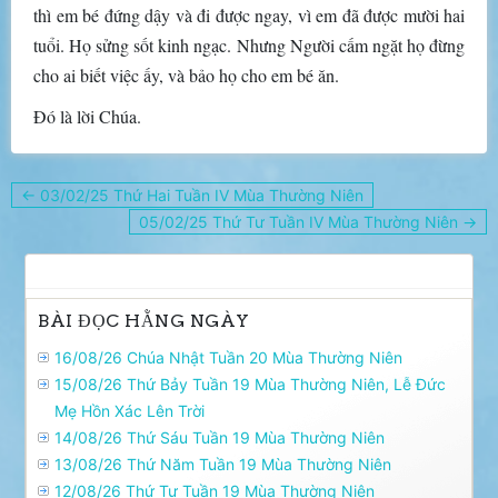
thì em bé đứng dậy và đi được ngay, vì em đã được mười hai
tuổi. Họ sửng sốt kinh ngạc. Nhưng Người cấm ngặt họ đừng
cho ai biết việc ấy, và bảo họ cho em bé ăn.
Ðó là lời Chúa.
Điều
← 03/02/25 Thứ Hai Tuần IV Mùa Thường Niên
hướng
05/02/25 Thứ Tư Tuần IV Mùa Thường Niên →
bài
viết
BÀI ĐỌC HẰNG NGÀY
16/08/26 Chúa Nhật Tuần 20 Mùa Thường Niên
15/08/26 Thứ Bảy Tuần 19 Mùa Thường Niên, Lễ Ðức
Mẹ Hồn Xác Lên Trời
14/08/26 Thứ Sáu Tuần 19 Mùa Thường Niên
13/08/26 Thứ Năm Tuần 19 Mùa Thường Niên
12/08/26 Thứ Tư Tuần 19 Mùa Thường Niên