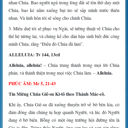
nhan Chúa. Bao người ngủ trong lòng đất sẽ tôn thờ duy một
Chúa, bao kẻ nằm xuống bụi tro sẽ sấp mình trước thiên
nhan. Và linh hồn tôi sẽ sống cho chính Chúa.
3. Miêu duệ tôi sẽ phục vụ Ngài, sẽ tường thuật về Chúa cho
thế hệ tương lai, và chúng kể cho dân hậu sinh biết đức công
minh Chúa, rằng “Ðiều đó Chúa đã làm”.
ALLELUIA: Tv 144, 13cd
Alleluia, alleluia!
– Chúa trung thành trong mọi lời Chúa
Alleluia.
phán, và thánh thiện trong mọi việc Chúa làm. –
PHÚC ÂM: Mc 5, 21-43
Tin Mừng Chúa Giê-su Ki-tô theo Thánh Mác-cô.
Khi ấy, Chúa Giê-su đã xuống thuyền trở về bờ bên kia, có
đám đông dân chúng tụ họp quanh Người, và lúc đó Người
đang ở bờ biển. Bỗng có một ông trưởng hội đường tên là
Gia-ia đến. Trông thấy Người, ông sụp lạy và van xin rằng: