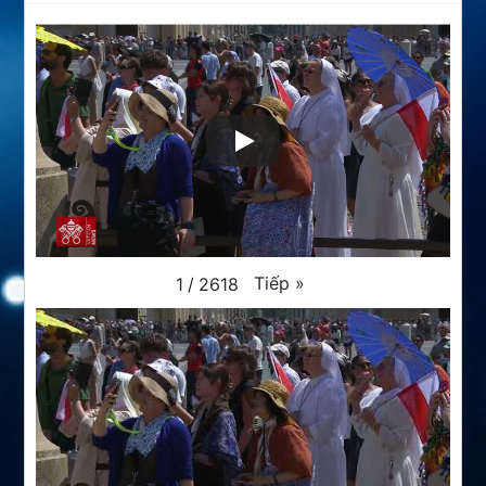
Tiếp
»
1
/
2618