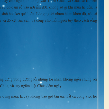
 thay cho người tin tưởng vào Thiên Chúa, và Chúa sẽ là niềm
 cây đó đâm rễ vào nơi ẩm ướt, không sợ gì khi mùa hè đến, lá
n sinh hoa kết quả luôn. Lòng người nham hiểm khôn dò, nào ai
n và dò xét tâm can, trả công cho mỗi người tuỳ theo cách sống
ông đứng trong đường lối những tội nhân, không ngồi chung với
t Chúa, và suy ngắm luật Chúa đêm ngày.
ái đúng mùa; lá cây không bao giờ tàn úa. Tất cả công việc họ