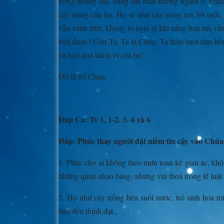
trong hoang địa, vùng đất mặn không người ở. Phúc
cậy trông của họ. Họ sẽ như cây trồng nơi bờ suối,
vẫn xanh tươi, không lo ngại gì khi nắng hạn mà vẫ
biết được? Còn Ta, Ta là Chúa, Ta thấu suốt tâm hồ
và hậu quả hành vi của họ”.
Ðó là lời Chúa.
Ðáp Ca: Tv 1, 1-2. 3. 4 và 6
Ðáp: Phúc thay người đặt niềm tin cậy vào Chúa
1. Phúc cho ai không theo mưu toan kẻ gian ác, kh
những quân nhạo báng, nhưng vui thoả trong lề luậ
2. Họ như cây trồng bên suối nước, trổ sinh hoa tr
làm đều thịnh đạt..