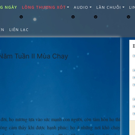
NG NGÀY
LÒNG THƯƠNG XÓT
AUDIO
LẦN CHUỖI
LI
ỆN
LIÊN LẠC
Năm Tuần II Mùa Chay
đời, họ nương tựa vào sức mạnh con người, còn tâm hồn họ thì
hông cảm thấy khi được hạnh phúc; họ ở những nơi khô cháy