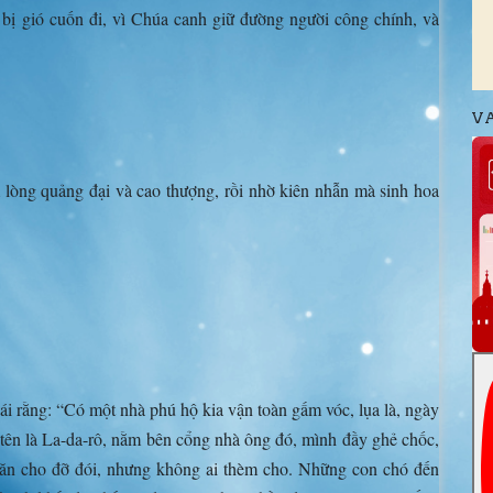
 bị gió cuốn đi, vì Chúa canh giữ đường người công chính, và
V
 lòng quảng đại và cao thượng, rồi nhờ kiên nhẫn mà sinh hoa
i rằng: “Có một nhà phú hộ kia vận toàn gấm vóc, lụa là, ngày
t tên là La-da-rô, nằm bên cổng nhà ông đó, mình đầy ghẻ chốc,
ăn cho đỡ đói, nhưng không ai thèm cho. Những con chó đến