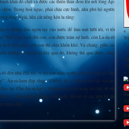
hành khất đó chết và được các thiên thần đem lên nơi lòng Áp-
 chôn. Trong hoả ngục, phải chịu cực hình, nhà phú hộ ngước
ong lòng Ngài, liền cất tiếng kêu la rằng:
da-rô nhúng đầu ngón tay vào nước để làm mát lưỡi tôi, vì tôi
«
i: “Hỡi con, suốt đời con, con được toàn sự lành, còn La-da-rô
Tr
 ủi ở chốn này, còn con thì chịu khốn khổ. Vả chăng, giữa các
1
/
hiến những kẻ muốn tự đây qua đó, không thể qua được, cũng
26
Ti
da-rô đến nhà cha tôi, vì tôi còn năm người anh em nữa, để ông
»
y”. Áp-ra-ham đáp rằng: “Chúng đã có Mô-sê và các tiên tri,
đâu, lạy Cha Áp-ra-ham! Nhưng nếu có ai trong kẻ chết về với
Ra
ười ấy: “Nếu chúng không chịu nghe Mô-sê và các tiên tri, thì
Ti
hịu nghe đâu”.
Bi