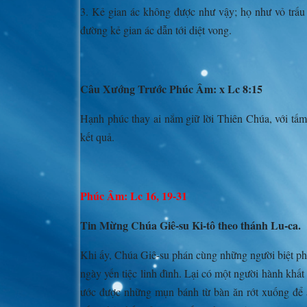
3. Kẻ gian ác không được như vậy; họ như vỏ trấu
đường kẻ gian ác dẫn tới diệt vong.
Câu Xướng Trước Phúc Âm: x Lc 8:15
Hạnh phúc thay ai nắm giữ lời Thiên Chúa, với tấm
kết quả.
Phúc Âm: Lc 16, 19-31
Tin Mừng Chúa Giê-su Ki-tô theo thánh Lu-ca.
Khi ấy, Chúa Giê-su phán cùng những người biệt phá
ngày yến tiệc linh đình. Lại có một người hành khấ
ước được những mụn bánh từ bàn ăn rớt xuống để 