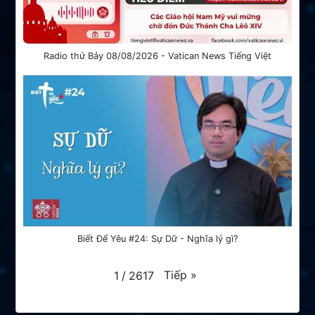
Radio thứ Bảy 08/08/2026 - Vatican News Tiếng Việt
Biết Để Yêu #24: Sự Dữ - Nghĩa lý gì?
Tiếp
»
1
/
2617