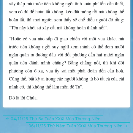
xây tháp mà trước tiên không ngồi tính toán phí tổn cần thiết,
xem có đủ để hoàn tất không, kẻo đặt móng rồi mà không thể
hoàn tất, thì mọi người xem thấy sẽ chế diễu người đó rằng:
“Tên này khởi sự xây cất mà không hoàn thành nổi”.
“Hoặc có vua nào sắp đi giao chiến với một vua khác, mà
trước tiên không ngồi suy nghĩ xem mình có thể đem mười
ngàn quân ra đương đầu với đối phương dẫn hai mươi ngàn
quân tiến đánh mình chăng? Bằng chẳng nổi, thì khi đối
phương còn ở xa, vua ấy sai một phái đoàn đến cầu hoà.
Cũng thế, bất kỳ ai trong các ngươi không từ bỏ tất cả của cải
mình có, thì không thể làm môn đệ Ta”.
Ðó là lời Chúa.
Điều
← 04/11/25 Thứ Ba Tuần XXXI Mùa Thường Niên
hướng
06/11/25 Thứ Năm Tuần XXXI Mùa Thường Niên →
bài