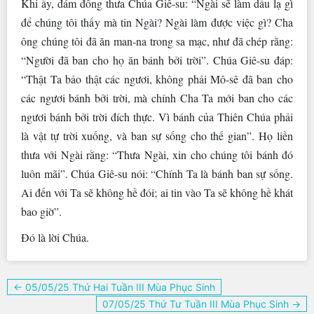
Khi ấy, đám đông thưa Chúa Giê-su: “Ngài sẽ làm dấu lạ gì
để chúng tôi thấy mà tin Ngài? Ngài làm được việc gì? Cha
ông chúng tôi đã ăn man-na trong sa mạc, như đã chép rằng:
“Người đã ban cho họ ăn bánh bởi trời”. Chúa Giê-su đáp:
“Thật Ta bảo thật các ngươi, không phải Mô-sê đã ban cho
các ngươi bánh bởi trời, mà chính Cha Ta mới ban cho các
ngươi bánh bởi trời đích thực. Vì bánh của Thiên Chúa phải
là vật tự trời xuống, và ban sự sống cho thế gian”. Họ liền
thưa với Ngài rằng: “Thưa Ngài, xin cho chúng tôi bánh đó
luôn mãi”. Chúa Giê-su nói: “Chính Ta là bánh ban sự sống.
Ai đến với Ta sẽ không hề đói; ai tin vào Ta sẽ không hề khát
bao giờ”.
Ðó là lời Chúa.
Điều
← 05/05/25 Thứ Hai Tuần III Mùa Phục Sinh
hướng
07/05/25 Thứ Tư Tuần III Mùa Phục Sinh →