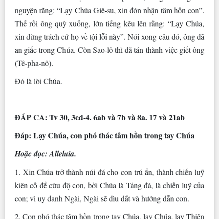
nguyện rằng: “Lạy Chúa Giê-su, xin đón nhận tâm hồn con”.
Thế rồi ông quỳ xuống, lớn tiếng kêu lên rằng: “Lạy Chúa,
xin đừng trách cứ họ về tội lỗi này”. Nói xong câu đó, ông đã
an giấc trong Chúa. Còn Sao-lô thì đã tán thành việc giết ông
(Tê-pha-nô).
Ðó là lời Chúa.
ÐÁP CA: Tv 30, 3cd-4. 6ab và 7b và 8a. 17 và 21ab
Ðáp: Lạy Chúa, con phó thác tâm hồn trong tay Chúa
Hoặc đọc: Alleluia.
1. Xin Chúa trở thành núi đá cho con trú ẩn, thành chiến luỹ
kiên cố để cứu độ con, bởi Chúa là Tảng đá, là chiến luỹ của
con; vì uy danh Ngài, Ngài sẽ dìu dắt và hướng dẫn con.
2. Con phó thác tâm hồn trong tay Chúa, lạy Chúa, lạy Thiên