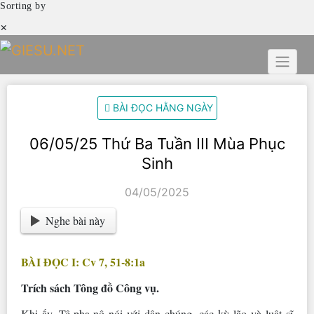
Sorting by
×
Skip
to
content
BÀI ĐỌC HẰNG NGÀY
06/05/25 Thứ Ba Tuần III Mùa Phục
Sinh
04/05/2025
Nghe bài này
BÀI ĐỌC I: Cv 7, 51-8:1a
Trích sách Tông đồ Công vụ.
Khi ấy, Tê-pha-nô nói với dân chúng, các kỳ lão và luật sĩ