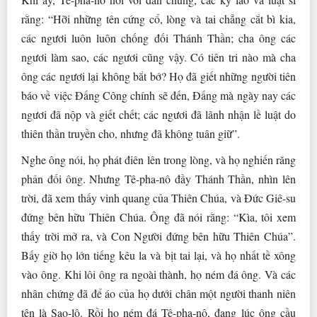
rằng: “Hỡi những tên cứng cổ, lòng và tai chẳng cắt bì kia,
các ngươi luôn luôn chống đối Thánh Thần; cha ông các
ngươi làm sao, các ngươi cũng vậy. Có tiên tri nào mà cha
ông các ngươi lại không bắt bớ? Họ đã giết những người tiên
báo về việc Ðấng Công chính sẽ đến, Ðấng mà ngày nay các
ngươi đã nộp và giết chết; các ngươi đã lãnh nhận lề luật do
thiên thần truyền cho, nhưng đã không tuân giữ”.
Nghe ông nói, họ phát điên lên trong lòng, và họ nghiến răng
phản đối ông. Nhưng Tê-pha-nô đầy Thánh Thần, nhìn lên
trời, đã xem thấy vinh quang của Thiên Chúa, và Ðức Giê-su
đứng bên hữu Thiên Chúa. Ông đã nói rằng: “Kìa, tôi xem
thấy trời mở ra, và Con Người đứng bên hữu Thiên Chúa”.
Bấy giờ họ lớn tiếng kêu la và bịt tai lại, và họ nhất tề xông
vào ông. Khi lôi ông ra ngoài thành, họ ném đá ông. Và các
nhân chứng đã để áo của họ dưới chân một người thanh niên
tên là Sao-lô. Rồi họ ném đá Tê-pha-nô, đang lúc ông cầu