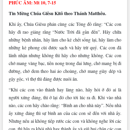
PHÚC ÂM: Mt 10, 7-15
Tin Mừng Chúa Giêsu Kitô theo Thánh Matthêu.
Khi ấy, Chúa Giêsu phán cùng các Tông đồ rằng: “Các con
hãy đi rao giảng rằng “Nước Trời đã gần đến”. Hãy chữa
những bệnh nhân, hãy làm cho kẻ chết sống lại, hãy làm cho
những kẻ phong cùi được sạch và hãy trừ quỷ. Các con đã
lãnh nhận nhưng không thì hãy cho nhưng không. Các con
chớ mang vàng bạc, tiền nong trong đai lưng, chớ mang bị đi
đường, chớ đem theo hai áo choàng, chớ mang giày dép và
gậy gộc, vì thợ thì đáng được nuôi ăn.
“Khi các con vào thành hay làng nào, hãy hỏi ở đó ai là
người xứng đáng, thì ở lại đó cho tới lúc ra đi. Khi vào nhà
nào, các con hãy chào rằng: “Bình an cho nhà này”. Nếu nhà
ấy xứng đáng thì sự bình an của các con sẽ đến với nhà ấy.
Nhưng nếu ai không tiếp rước các con và không nghe lời các
con, thì hãy ra khỏi nhà hay thành ấy và giũ bụi chân các con