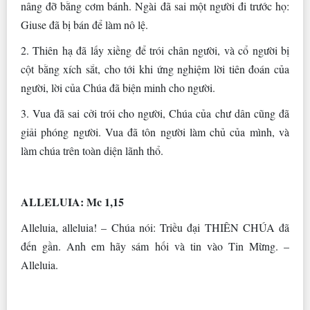
nâng đỡ bằng cơm bánh. Ngài đã sai một người đi trước họ:
Giuse đã bị bán để làm nô lệ.
2. Thiên hạ đã lấy xiềng để trói chân người, và cổ người bị
cột bằng xích sắt, cho tới khi ứng nghiệm lời tiên đoán của
người, lời của Chúa đã biện minh cho người.
3. Vua đã sai cởi trói cho người, Chúa của chư dân cũng đã
giải phóng người. Vua đã tôn người làm chủ của mình, và
làm chúa trên toàn diện lãnh thổ.
ALLELUIA: Mc 1,15
Alleluia, alleluia! – Chúa nói: Triều đại THIÊN CHÚA đã
đến gần. Anh em hãy sám hối và tin vào Tin Mừng. –
Alleluia.