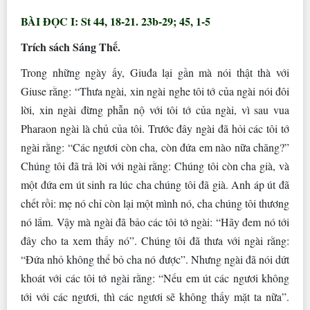
BÀI ĐỌC I: St 44, 18-21. 23b-29; 45, 1-5
Trích sách Sáng Thế.
Trong những ngày ấy, Giuđa lại gần mà nói thật thà với
Giuse rằng: “Thưa ngài, xin ngài nghe tôi tớ của ngài nói đôi
lời, xin ngài đừng phẫn nộ với tôi tớ của ngài, vì sau vua
Pharaon ngài là chủ của tôi. Trước đây ngài đã hỏi các tôi tớ
ngài rằng: “Các ngươi còn cha, còn đứa em nào nữa chăng?”
Chúng tôi đã trả lời với ngài rằng: Chúng tôi còn cha già, và
một đứa em út sinh ra lúc cha chúng tôi đã già. Anh áp út đã
chết rồi: mẹ nó chỉ còn lại một mình nó, cha chúng tôi thương
nó lắm. Vậy mà ngài đã bảo các tôi tớ ngài: “Hãy đem nó tới
đây cho ta xem thấy nó”. Chúng tôi đã thưa với ngài rằng:
“Ðứa nhỏ không thể bỏ cha nó được”. Nhưng ngài đã nói dứt
khoát với các tôi tớ ngài rằng: “Nếu em út các ngươi không
tới với các ngươi, thì các ngươi sẽ không thấy mặt ta nữa”.