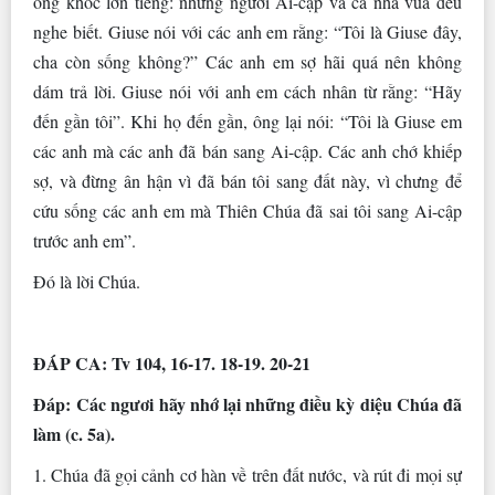
ông khóc lớn tiếng: những người Ai-cập và cả nhà vua đều
nghe biết. Giuse nói với các anh em rằng: “Tôi là Giuse đây,
cha còn sống không?” Các anh em sợ hãi quá nên không
dám trả lời. Giuse nói với anh em cách nhân từ rằng: “Hãy
đến gần tôi”. Khi họ đến gần, ông lại nói: “Tôi là Giuse em
các anh mà các anh đã bán sang Ai-cập. Các anh chớ khiếp
sợ, và đừng ân hận vì đã bán tôi sang đất này, vì chưng để
cứu sống các anh em mà Thiên Chúa đã sai tôi sang Ai-cập
trước anh em”.
Ðó là lời Chúa.
ÐÁP CA: Tv 104, 16-17. 18-19. 20-21
Ðáp: Các ngươi hãy nhớ lại những điều kỳ diệu Chúa đã
làm (c. 5a).
1. Chúa đã gọi cảnh cơ hàn về trên đất nước, và rút đi mọi sự