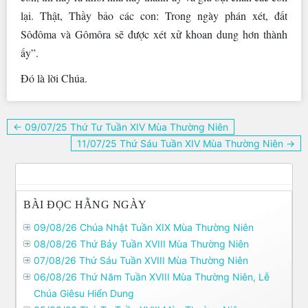
lại. Thật, Thầy bảo các con: Trong ngày phán xét, đất
Sôđôma và Gômôra sẽ được xét xử khoan dung hơn thành
ấy”.
Ðó là lời Chúa.
Điều
← 09/07/25 Thứ Tư Tuần XIV Mùa Thường Niên
hướng
11/07/25 Thứ Sáu Tuần XIV Mùa Thường Niên →
bài
viết
BÀI ĐỌC HẰNG NGÀY
09/08/26 Chúa Nhật Tuần XIX Mùa Thường Niên
08/08/26 Thứ Bảy Tuần XVIII Mùa Thường Niên
07/08/26 Thứ Sáu Tuần XVIII Mùa Thường Niên
06/08/26 Thứ Năm Tuần XVIII Mùa Thường Niên, Lễ
Chúa Giêsu Hiển Dung