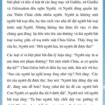
biệt phái và tiến sĩ luật từ các làng mạc xứ Galilêa, xứ Giuđêa
và Giêrusalem đến nghe Người, và Người dùng quyền lực
của Thiên Chúa chữa nhiều người. Người ta khiêng một
người bất toại đến, họ tìm cách vào nhà để đặt người bất toại
trước mặt Người. Nhưng không tìm được lối vào, vì dân
chúng quá đông, họ liền trèo lên sân thượng và thả người bất
toại xuống giữa cử toạ trước mặt Chúa Giêsu. Thấy lòng tin
của họ, Người nói: “Hỡi người kia, tội ngươi đã được tha!”
Các luật sĩ và biệt phái bắt đầu lý luận rằng: “Người này là ai
mà dám nói phạm thượng? Trừ một mình Chúa, ai có quyền
tha tội?” Chúa Giêsu biết rõ điều họ suy tính, liền nói với họ:
“Sao các ngươi lại nghĩ trong lòng như vậy? Nói rằng: ‘Các
tội của ngươi đã được tha’, hay nói: ‘Ngươi hãy đứng dậy mà
đi’, đàng nào dễ hơn? Song (như thế là) để các ngươi biết
Con Người có quyền tha tội ở dưới đất”. Người nói với người
bất toại rằng: “Ta bảo ngươi, hãy chỗi dậy vác giường về