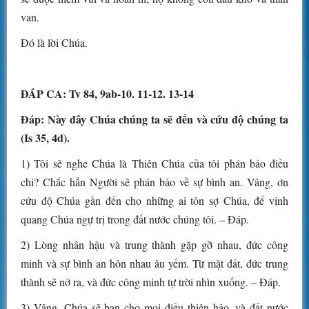
van.
Đó là lời Chúa.
ĐÁP CA: Tv 84, 9ab-10. 11-12. 13-14
Đáp: Này đây Chúa chúng ta sẽ đến và cứu độ chúng ta
(Is 35, 4d).
1) Tôi sẽ nghe Chúa là Thiên Chúa của tôi phán bảo điều
chi? Chắc hẳn Người sẽ phán bảo về sự bình an. Vâng, ơn
cứu độ Chúa gần đến cho những ai tôn sợ Chúa, để vinh
quang Chúa ngự trị trong đất nước chúng tôi. – Đáp.
2) Lòng nhân hậu và trung thành gặp gỡ nhau, đức công
minh và sự bình an hôn nhau âu yếm. Từ mặt đất, đức trung
thành sẽ nở ra, và đức công minh tự trời nhìn xuống. – Đáp.
3) Vâng, Chúa sẽ ban cho mọi điều thiện hảo, và đất nước