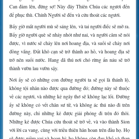
Can đảm lên, đừng sợ! Này đây Thiên Chúa các ngươi đến
để phục thù. Chính Người sẽ đến và cứu thoát các ngươi.
Bấy giờ mắt người mù sẽ sáng lên, và tai người điếc sẽ mở ra.
Bấy giờ người què sẽ nhảy nhót như nai, và người câm sẽ nói
được, vì nước sẽ chảy lên nơi hoang địa, và suối sẽ chảy nơi
đồng vắng. Đất khô cạn sẽ trở thành ao hồ, và hoang địa sẽ
trở nên suối nước. Hang dã thú nơi chó rừng ẩn náu sẽ trở
thành vườn lau vườn sậy.
Nơi ấy sẽ có những con đường người ta sẽ gọi là thánh lộ,
không tội nhân nào được qua đường đó; đường này sẽ thuộc
về các ngươi, và những kẻ ngây thơ sẽ không lạc lối. Đường
ấy sẽ không có vết chân sư tử, và không ác thú nào đi trên
đường này, chỉ những kẻ được giải phóng đi trên đó thôi.
Những kẻ được Chúa cứu thoát sẽ trở về, và vào thành Sion
với lời ca vang, cùng với triều thiên hân hoan trên đầu họ. Họ
sẽ được niềm vui và hoan hỉ; họ không còn đau khổ và than