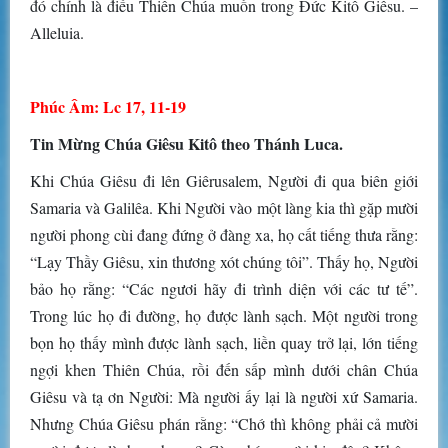
đó chính là điều Thiên Chúa muốn trong Đức Kitô Giêsu. –
Alleluia.
Phúc Âm: Lc 17, 11-19
Tin Mừng Chúa Giêsu Kitô theo Thánh Luca.
Khi Chúa Giêsu đi lên Giêrusalem, Người đi qua biên giới
Samaria và Galilêa. Khi Người vào một làng kia thì gặp mười
người phong cùi đang đứng ở đàng xa, họ cất tiếng thưa rằng:
“Lạy Thầy Giêsu, xin thương xót chúng tôi”. Thấy họ, Người
bảo họ rằng: “Các ngươi hãy đi trình diện với các tư tế”.
Trong lúc họ đi đường, họ được lành sạch. Một người trong
bọn họ thấy mình được lành sạch, liền quay trở lại, lớn tiếng
ngợi khen Thiên Chúa, rồi đến sấp mình dưới chân Chúa
Giêsu và tạ ơn Người: Mà người ấy lại là người xứ Samaria.
Nhưng Chúa Giêsu phán rằng: “Chớ thì không phải cả mười