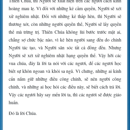
Thiên Chúa, thì Người sẽ xuất hiện trên các ngươi cách kinh
hoàng mau lẹ. Vì đối với những kẻ cầm quyền, Người sẽ xét
xử nghiêm nhặt. Ðối với những kẻ thấp hèn, thì Người sẽ
thương xót, còn những người quyền thế, Người sẽ lấy quyền
thế mà trừng trị. Thiên Chúa không lùi bước trước mặt ai,
chẳng sợ chức bậc nào, vì kẻ hèn người sang đều do chính
Người tác tạo, và Người săn sóc tất cả đồng đều. Nhưng
Người sẽ xét xử nghiêm nhặt hạng quyền thế. Vậy hỡi các
vua chúa, đây là lời ta nói với các ngươi, để các ngươi học
biết sự khôn ngoan và khỏi sa ngã. Vì chưng, những ai kính
cẩn nắm giữ những điều công chính, sẽ nên người công
chính, và những ai học hỏi các điều này, sẽ biết cách trả lời.
Vậy các ngươi hãy say mến lời ta, thì các ngươi sẽ được giáo
huấn.
Ðó là lời Chúa.