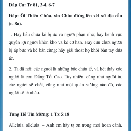
Ðáp Ca: Tv 81, 3-4. 6-7
Ðáp: Ôi Thiên Chúa, xin Chúa đứng lên xét xử địa cầu
(c. 8a).
1. Hãy bầu chữa kẻ bị ức và người phận nhỏ; hãy bênh vực
quyền lợi người khốn khó và kẻ cơ hàn. Hãy cứu chữa người
bị áp bức và kẻ bần cùng; hãy giải thoát họ khỏi bàn tay đứa
ác.
2. Ta đã nói: các ngươi là những bậc chúa tể, và hết thảy các
ngươi là con Ðấng Tối Cao. Tuy nhiên, cũng như người ta,
các ngươi sẽ chết, cũng như một quân vương nào đó, các
ngươi sẽ té nhào.
Tung Hô Tin Mừng: 1 Tx 5:18
Alleluia, alleluia! – Anh em hãy tạ ơn trong mọi hoàn cảnh,