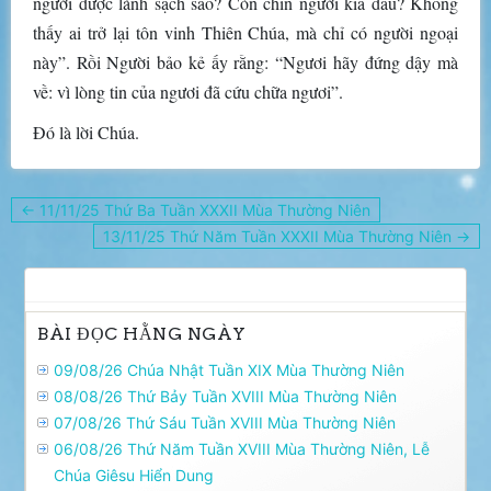
người được lành sạch sao? Còn chín người kia đâu? Không
thấy ai trở lại tôn vinh Thiên Chúa, mà chỉ có người ngoại
này”. Rồi Người bảo kẻ ấy rằng: “Ngươi hãy đứng dậy mà
về: vì lòng tin của ngươi đã cứu chữa ngươi”.
Ðó là lời Chúa.
Điều
← 11/11/25 Thứ Ba Tuần XXXII Mùa Thường Niên
hướng
13/11/25 Thứ Năm Tuần XXXII Mùa Thường Niên →
bài
viết
BÀI ĐỌC HẰNG NGÀY
09/08/26 Chúa Nhật Tuần XIX Mùa Thường Niên
08/08/26 Thứ Bảy Tuần XVIII Mùa Thường Niên
07/08/26 Thứ Sáu Tuần XVIII Mùa Thường Niên
06/08/26 Thứ Năm Tuần XVIII Mùa Thường Niên, Lễ
Chúa Giêsu Hiển Dung