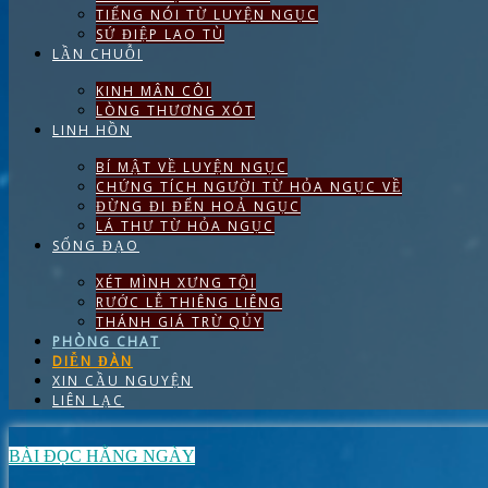
TIẾNG NÓI TỪ LUYỆN NGỤC
SỨ ĐIỆP LAO TÙ
LẦN CHUỖI
KINH MÂN CÔI
LÒNG THƯƠNG XÓT
LINH HỒN
BÍ MẬT VỀ LUYỆN NGỤC
CHỨNG TÍCH NGƯỜI TỪ HỎA NGỤC VỀ
ĐỪNG ĐI ĐẾN HOẢ NGỤC
LÁ THƯ TỪ HỎA NGỤC
SỐNG ĐẠO
XÉT MÌNH XƯNG TỘI
RƯỚC LỄ THIÊNG LIÊNG
THÁNH GIÁ TRỪ QỦY
PHÒNG CHAT
DIỄN ĐÀN
XIN CẦU NGUYỆN
LIÊN LẠC
BÀI ĐỌC HẰNG NGÀY