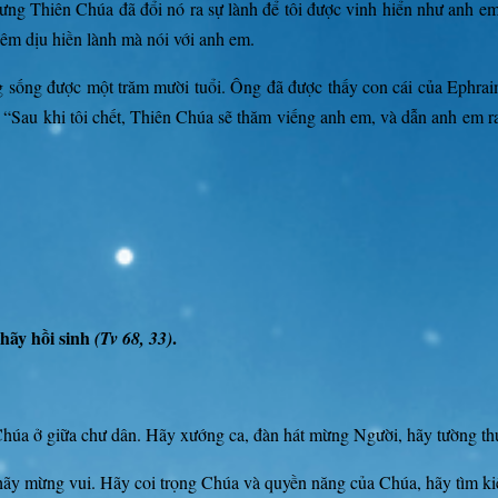
nhưng Thiên Chúa đã đổi nó ra sự lành để tôi được vinh hiển như anh 
 êm dịu hiền lành mà nói với anh em.
g sống được một trăm mười tuổi. Ông đã được thấy con cái của Ephraim
m: “Sau khi tôi chết, Thiên Chúa sẽ thăm viếng anh em, và dẫn anh em 
hãy hồi sinh
.
(Tv 68, 33)
Chúa ở giữa chư dân. Hãy xướng ca, đàn hát mừng Người, hãy tường th
 hãy mừng vui. Hãy coi trọng Chúa và quyền năng của Chúa, hãy tìm ki