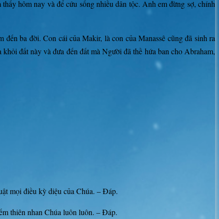
em thấy hôm nay và để cứu sống nhiều dân tộc. Anh em đừng sợ, chính
 đến ba đời. Con cái của Makir, là con của Manassê cũng đã sinh ra
ra khỏi đất này và đưa đến đất mà Người đã thề hứa ban cho Abraham,
uật mọi điều kỳ diệu của Chúa. – Đáp.
ếm thiên nhan Chúa luôn luôn. – Đáp.