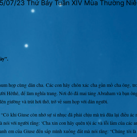
5/07/23 Thứ Bảy Tuần XIV Mùa Thường Ni
ày”.
ề sum họp cùng dân cha. Các con hãy chôn xác cha gần mồ cha ông, t
 Hêthê, để làm nghĩa trang. Nơi đó đã mai táng Abraham và bạn ông là
ên giường và trút hơi thở, trở về sum họp với dân người.
 “Có khi Giuse còn nhớ sự sỉ nhục đã phải chịu mà trả đũa lại điều ác 
 mà nói với người rằng: ‘Cha xin con hãy quên tội ác và lỗi lầm của các 
 anh em của Giuse đến sấp mình xuống đất mà nói rằng: “Chúng tôi là