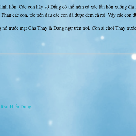
 linh hồn. Các con hãy sợ Đấng có thể ném cả xác lẫn hồn xuống địa 
Phần các con, tóc trên đầu các con đã được đếm cả rồi. Vậy các con đ
g nó trước mặt Cha Thầy là Đấng ngự trên trời. Còn ai chối Thầy trướ
iêsu Hiển Dung