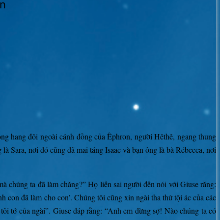
ên
rong hang đôi ngoài cánh đồng của Êphron, người Hêthê, ngang thung
 Sara, nơi đó cũng đã mai táng Isaac và bạn ông là bà Rébecca, nơi
mà chúng ta đã làm chăng?” Họ liền sai người đến nói với Giuse rằng:
anh con đã làm cho con’. Chúng tôi cũng xin ngài tha thứ tội ác của các
 tôi tớ của ngài”. Giuse đáp rằng: “Anh em đừng sợ! Nào chúng ta có