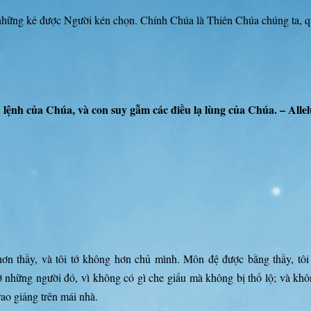
những kẻ được Người kén chọn. Chính Chúa là Thiên Chúa chúng ta, quy
 lệnh của Chúa, và con suy gẫm các điều lạ lùng của Chúa. – Allel
 thầy, và tôi tớ không hơn chủ mình. Môn đệ được bằng thầy, tôi t
ợ những người đó, vì không có gì che giấu mà không bị thố lộ; và khô
rao giảng trên mái nhà.