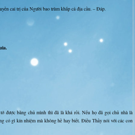
ền cai trị của Người bao trùm khắp cả địa cầu. – Đáp.
uia.
ớ được bằng chủ mình thì đã là khá rồi. Nếu họ đã gọi chủ nhà là
ng có gì kín nhiệm mà không hề hay biết. Điều Thầy nói với các con