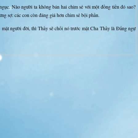
ngục. Nào người ta không bán hai chim sẻ với một đồng tiền đó sao?
ừng sợ: các con còn đáng giá hơn chim sẻ bội phần.
c mặt người đời, thì Thầy sẽ chối nó trước mặt Cha Thầy là Đấng ngự