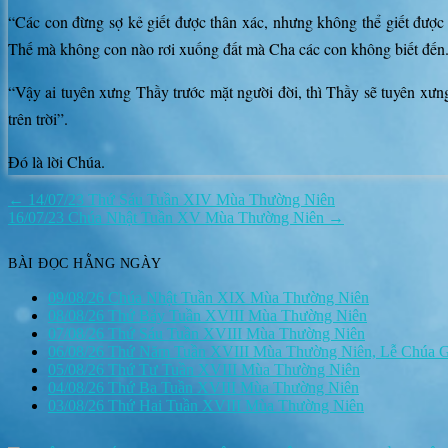
“Các con đừng sợ kẻ giết được thân xác, nhưng không thể giết được
Thế mà không con nào rơi xuống đất mà Cha các con không biết đến. 
“Vậy ai tuyên xưng Thầy trước mặt người đời, thì Thầy sẽ tuyên xưn
trên trời”.
Đó là lời Chúa.
Điều
← 14/07/23 Thứ Sáu Tuần XIV Mùa Thường Niên
16/07/23 Chúa Nhật Tuần XV Mùa Thường Niên →
hướng
bài
viết
BÀI ĐỌC HẰNG NGÀY
09/08/26 Chúa Nhật Tuần XIX Mùa Thường Niên
08/08/26 Thứ Bảy Tuần XVIII Mùa Thường Niên
07/08/26 Thứ Sáu Tuần XVIII Mùa Thường Niên
06/08/26 Thứ Năm Tuần XVIII Mùa Thường Niên, Lễ Chúa G
05/08/26 Thứ Tư Tuần XVIII Mùa Thường Niên
04/08/26 Thứ Ba Tuần XVIII Mùa Thường Niên
03/08/26 Thứ Hai Tuần XVIII Mùa Thường Niên