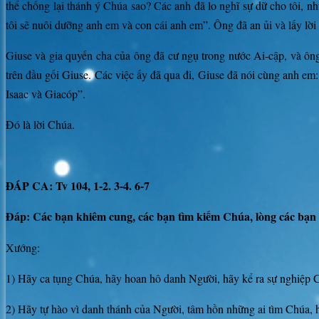
thể chống lại thánh ý Chúa sao? Các anh đã lo nghĩ sự dữ cho tôi, 
tôi sẽ nuôi dưỡng anh em và con cái anh em”. Ông đã an ủi và lấy lời
Giuse và gia quyến cha của ông đã cư ngụ trong nước Ai-cập, và ôn
trên đầu gối Giuse. Các việc ấy đã qua đi, Giuse đã nói cùng anh e
Isaac và Giacóp”.
Đó là lời Chúa.
ĐÁP CA: Tv 104, 1-2. 3-4. 6-7
Đáp:
Các bạn khiêm cung, các bạn tìm kiếm Chúa, lòng các bạn 
Xướng:
1) Hãy ca tụng Chúa, hãy hoan hô danh Người, hãy kể ra sự nghiệp 
2) Hãy tự hào vì danh thánh của Người, tâm hồn những ai tìm Chúa,