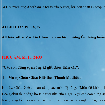
3) Hỡi miêu duệ Abraham là tôi tớ của Người, hỡi con cháu Giacóp, 
ALLELUIA: Tv 118, 27
Alleluia, alleluia! – Xin Chúa cho con hiểu đường lối những huấn
PHÚC ÂM: Mt 10, 24-33
“Các con đừng sợ những kẻ giết được thân xác”.
Tin Mừng Chúa Giêsu Kitô theo Thánh Matthêu.
Khi ấy, Chúa Giêsu phán cùng các môn đệ rằng: “Môn đệ không hơn
Bêelgiêbul thì huống hồ là người nhà của Ngài. Vậy các con đừng s
trong bóng tối, hãy nói nơi ánh sáng; và điều các con nghe rỉ tai, hãy 