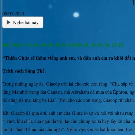
1
09/07/2023
Nghe bài này
BÀI ĐỌC I:
St 49, 29-33; 50, 15-24 (Hr 49, 29-33; 50, 15-25)
“Thiên Chúa sẽ thăm viếng anh em, và dẫn anh em ra khỏi đất n
Trích sách Sáng Thế.
Trong những ngày ấy, Giacóp trối lại cho các con rằng: “Cha sắp v
lũng Mambrê trong đất Canaan, mà Abraham đã mua của Êphron, người
đó cũng đã mai táng bà Lia”. Trối cho các con xong, Giacóp rút chân l
Khi Giacóp đã qua đời, anh em của Giuse lo sợ và nói với nhau rằng:
“Trước khi chết, cha ngài đã trối lại cho chúng tôi là hãy lấy lời cha
tôi tớ Thiên Chúa của cha ngài”. Nghe vậy, Giuse bật khóc lên. Các