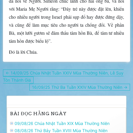
đã nói về Người. Simêon chúc lành cho hai ông bà, và nói
với Maria Mẹ Người rằng: “Ðây trẻ này được đặt lên, khiến
cho nhiều người trong Israel phải sụp đổ hay được đứng dậy,
và cũng để làm mục tiêu cho người ta chống đối. Về phần
Bà, một lưỡi gươm sẽ đâm thấu tâm hồn Bà, để tâm tư nhiều
tâm hồn được biểu lộ”.
Ðó là lời Chúa.
Điều
← 14/09/25 Chúa Nhật Tuần XXIV Mùa Thường Niên, Lễ Suy
hướng
Tôn Thánh Giá
bài
16/09/25 Thứ Ba Tuần XXIV Mùa Thường Niên →
viết
BÀI ĐỌC HẰNG NGÀY
09/08/26 Chúa Nhật Tuần XIX Mùa Thường Niên
08/08/26 Thứ Bảy Tuần XVIII Mùa Thường Niên