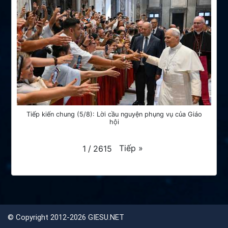
Tiếp kiến chung (5/8): Lời cầu nguyện phụng vụ của Giáo
hội
Tiếp
»
1
/
2615
©
Copyright 2012-2026 GIESU.NET