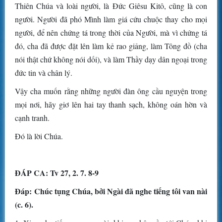
Thiên Chúa và loài người, là Ðức Giêsu Kitô, cũng là con
người. Người đã phó Mình làm giá cứu chuộc thay cho mọi
người, để nên chứng tá trong thời của Người, mà vì chứng tá
đó, cha đã được đặt lên làm kẻ rao giảng, làm Tông đồ (cha
nói thật chứ không nói dối), và làm Thầy dạy dân ngoại trong
đức tin và chân lý.
Vậy cha muốn rằng những người đàn ông cầu nguyện trong
mọi nơi, hãy giơ lên hai tay thanh sạch, không oán hờn và
cạnh tranh.
Ðó là lời Chúa.
ÐÁP CA: Tv 27, 2. 7. 8-9
Ðáp:
Chúc tụng Chúa, bởi Ngài đã nghe tiếng tôi van nài
(c. 6).