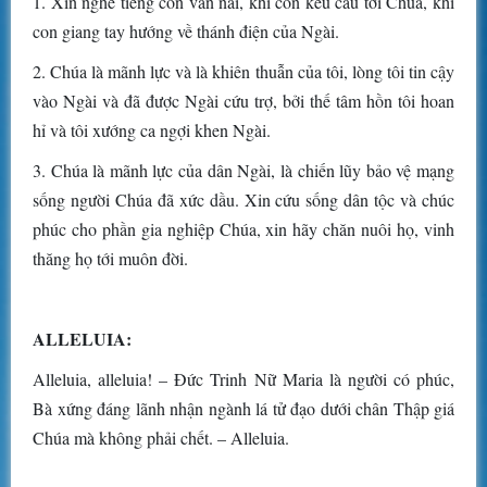
1. Xin nghe tiếng con van nài, khi con kêu cầu tới Chúa, khi
con giang tay hướng về thánh điện của Ngài.
2. Chúa là mãnh lực và là khiên thuẫn của tôi, lòng tôi tin cậy
vào Ngài và đã được Ngài cứu trợ, bởi thế tâm hồn tôi hoan
hỉ và tôi xướng ca ngợi khen Ngài.
3. Chúa là mãnh lực của dân Ngài, là chiến lũy bảo vệ mạng
sống người Chúa đã xức dầu. Xin cứu sống dân tộc và chúc
phúc cho phần gia nghiệp Chúa, xin hãy chăn nuôi họ, vinh
thăng họ tới muôn đời.
ALLELUIA:
Alleluia, alleluia! – Ðức Trinh Nữ Maria là người có phúc,
Bà xứng đáng lãnh nhận ngành lá tử đạo dưới chân Thập giá
Chúa mà không phải chết. – Alleluia.