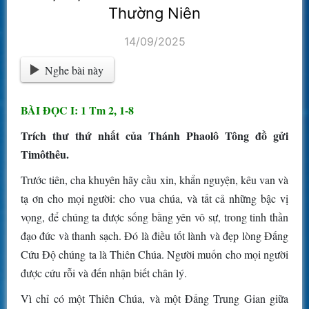
Thường Niên
14/09/2025
Nghe bài này
BÀI ĐỌC I: 1 Tm 2, 1-8
Trích thư thứ nhất của Thánh Phaolô Tông đồ gửi
Timôthêu.
Trước tiên, cha khuyên hãy cầu xin, khẩn nguyện, kêu van và
tạ ơn cho mọi người: cho vua chúa, và tất cả những bậc vị
vọng, để chúng ta được sống bằng yên vô sự, trong tinh thần
đạo đức và thanh sạch. Ðó là điều tốt lành và đẹp lòng Ðấng
Cứu Ðộ chúng ta là Thiên Chúa. Người muốn cho mọi người
được cứu rỗi và đến nhận biết chân lý.
Vì chỉ có một Thiên Chúa, và một Ðấng Trung Gian giữa