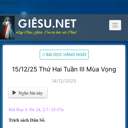
Sorting by
×
Skip
to
content
BÀI ĐỌC HẰNG NGÀY
15/12/25 Thứ Hai Tuần III Mùa Vọng
14/12/2025
Nghe bài này
Bài Ðọc I: Ds 24, 2-7. 15-17a
Trích sách Dân Số.