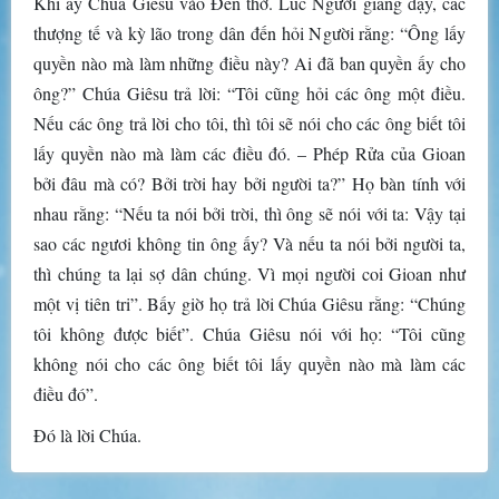
Khi ấy Chúa Giêsu vào Ðền thờ. Lúc Người giảng dạy, các
thượng tế và kỳ lão trong dân đến hỏi Người rằng: “Ông lấy
quyền nào mà làm những điều này? Ai đã ban quyền ấy cho
ông?” Chúa Giêsu trả lời: “Tôi cũng hỏi các ông một điều.
Nếu các ông trả lời cho tôi, thì tôi sẽ nói cho các ông biết tôi
lấy quyền nào mà làm các điều đó. – Phép Rửa của Gioan
bởi đâu mà có? Bởi trời hay bởi người ta?” Họ bàn tính với
nhau rằng: “Nếu ta nói bởi trời, thì ông sẽ nói với ta: Vậy tại
sao các ngươi không tin ông ấy? Và nếu ta nói bởi người ta,
thì chúng ta lại sợ dân chúng. Vì mọi người coi Gioan như
một vị tiên tri”. Bấy giờ họ trả lời Chúa Giêsu rằng: “Chúng
tôi không được biết”. Chúa Giêsu nói với họ: “Tôi cũng
không nói cho các ông biết tôi lấy quyền nào mà làm các
điều đó”.
Ðó là lời Chúa.