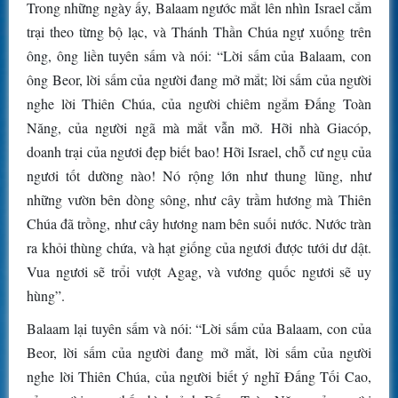
Trong những ngày ấy, Balaam ngước mắt lên nhìn Israel cắm
trại theo từng bộ lạc, và Thánh Thần Chúa ngự xuống trên
ông, ông liền tuyên sấm và nói: “Lời sấm của Balaam, con
ông Beor, lời sấm của người đang mở mắt; lời sấm của người
nghe lời Thiên Chúa, của người chiêm ngắm Ðấng Toàn
Năng, của người ngã mà mắt vẫn mở. Hỡi nhà Giacóp,
doanh trại của ngươi đẹp biết bao! Hỡi Israel, chỗ cư ngụ của
ngươi tốt dường nào! Nó rộng lớn như thung lũng, như
những vườn bên dòng sông, như cây trầm hương mà Thiên
Chúa đã trồng, như cây hương nam bên suối nước. Nước tràn
ra khỏi thùng chứa, và hạt giống của ngươi được tưới dư dật.
Vua ngươi sẽ trổi vượt Agag, và vương quốc ngươi sẽ uy
hùng”.
Balaam lại tuyên sấm và nói: “Lời sấm của Balaam, con của
Beor, lời sấm của người đang mở mắt, lời sấm của người
nghe lời Thiên Chúa, của người biết ý nghĩ Ðấng Tối Cao,