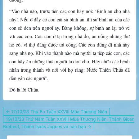
“Vào nhà nào, trước tiên các con hãy nói: ‘Bình an cho nhà
này’. Nếu ở đấy có con cái sự bình an, thì sự bình an của các
con sẽ đến trên người ấy. Bằng không, sự bình an lại trở về
với các con. Các con ở lại trong nhà đó, ăn uống những thứ
họ có, vì thợ đáng được trả công. Các con đừng đi nhà này
sang nhà nọ. Khi vào thành nào mà người ta tiếp các con, các
con hãy ăn những thức người ta dọn cho. Hãy chữa các bệnh
nhân trong thành và nói với họ rằng: Nước Thiên Chúa đã
đến gần các ngươi”.
Đó là lời Chúa.
Điều
← 17/10/23 Thứ Ba Tuần XXVIII Mùa Thường Niên
hướng
19/10/23 Thứ Năm Tuần XXVIII Mùa Thường Niên, Thánh Gioan
bài
Brébeuf, Thánh Isaás Jogues và các bạn →
viết