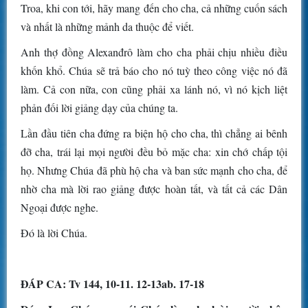
Troa, khi con tới, hãy mang đến cho cha, cả những cuốn sách
và nhất là những mảnh da thuộc để viết.
Anh thợ đồng Alexanđrô làm cho cha phải chịu nhiều điều
khốn khổ. Chúa sẽ trả báo cho nó tuỳ theo công việc nó đã
làm. Cả con nữa, con cũng phải xa lánh nó, vì nó kịch liệt
phản đối lời giảng dạy của chúng ta.
Lần đầu tiên cha đứng ra biện hộ cho cha, thì chẳng ai bênh
đỡ cha, trái lại mọi người đều bỏ mặc cha: xin chớ chấp tội
họ. Nhưng Chúa đã phù hộ cha và ban sức mạnh cho cha, để
nhờ cha mà lời rao giảng được hoàn tất, và tất cả các Dân
Ngoại được nghe.
Đó là lời Chúa.
ĐÁP CA: Tv 144, 10-11. 12-13ab. 17-18