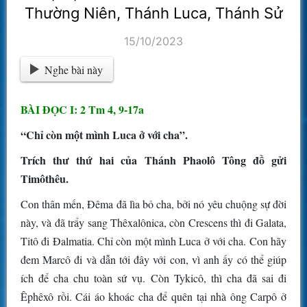
Thường Niên, Thánh Luca, Thánh Sử
15/10/2023
Nghe bài này
BÀI ĐỌC I: 2 Tm 4, 9-17a
“Chỉ còn một mình Luca ở với cha”.
Trích thư thứ hai của Thánh Phaolô Tông đồ gửi
Timôthêu.
Con thân mến, Đêma đã lìa bỏ cha, bởi nó yêu chuộng sự đời
này, và đã trẩy sang Thêxalônica, còn Crescens thì đi Galata,
Titô đi Đalmatia. Chỉ còn một mình Luca ở với cha. Con hãy
đem Marcô đi và dẫn tới đây với con, vì anh ấy có thể giúp
ích để cha chu toàn sứ vụ. Còn Tykicô, thì cha đã sai đi
Êphêxô rồi. Cái áo khoác cha để quên tại nhà ông Carpô ở