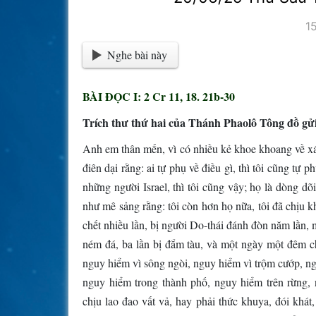
1
Nghe bài này
BÀI ĐỌC I: 2 Cr 11, 18. 21b-30
Trích thư thứ hai của Thánh Phaolô Tông đồ gửi
Anh em thân mến, vì có nhiều kẻ khoe khoang về xác 
điên dại rằng: ai tự phụ về điều gì, thì tôi cũng tự 
những người Israel, thì tôi cũng vậy; họ là dòng dõi
như mê sảng rằng: tôi còn hơn họ nữa, tôi đã chịu k
chết nhiều lần, bị người Do-thái đánh đòn năm lần, m
ném đá, ba lần bị đắm tàu, và một ngày một đêm ch
nguy hiểm vì sông ngòi, nguy hiểm vì trộm cướp, n
nguy hiểm trong thành phố, nguy hiểm trên rừng,
chịu lao đao vất vả, hay phải thức khuya, đói khát