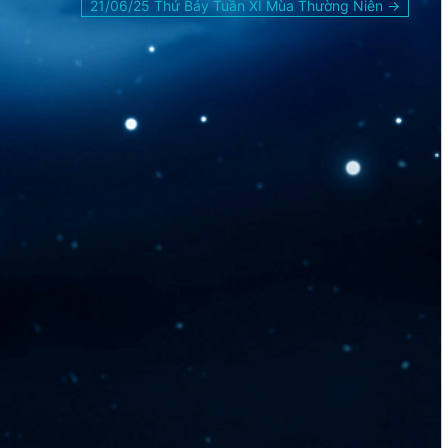
21/06/25 Thứ Bảy Tuần XI Mùa Thường Niên →