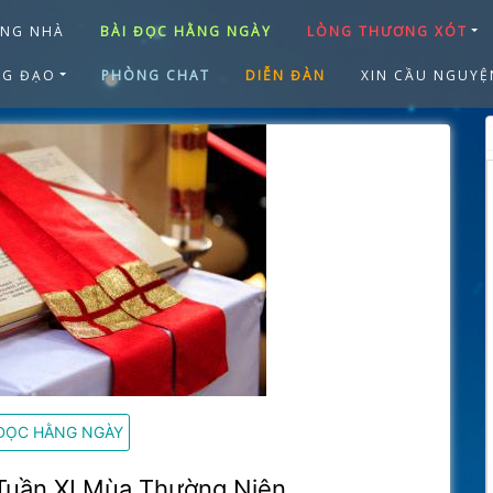
ANG NHÀ
BÀI ĐỌC HẰNG NGÀY
LÒNG THƯƠNG XÓT
NG ĐẠO
PHÒNG CHAT
DIỄN ĐÀN
XIN CẦU NGUYỆ
 ĐỌC HẰNG NGÀY
Tuần XI Mùa Thường Niên