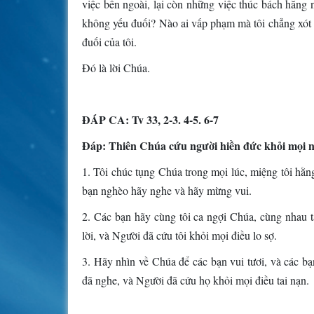
việc bên ngoài, lại còn những việc thúc bách hằng n
không yếu đuối? Nào ai vấp phạm mà tôi chẳng xót 
đuối của tôi.
Ðó là lời Chúa.
ÐÁP CA: Tv 33, 2-3. 4-5. 6-7
Ðáp: Thiên Chúa cứu người hiền đức khỏi mọi nỗi 
1. Tôi chúc tụng Chúa trong mọi lúc, miệng tôi hằng
bạn nghèo hãy nghe và hãy mừng vui.
2. Các bạn hãy cùng tôi ca ngợi Chúa, cùng nhau 
lời, và Người đã cứu tôi khỏi mọi điều lo sợ.
3. Hãy nhìn về Chúa để các bạn vui tươi, và các b
đã nghe, và Người đã cứu họ khỏi mọi điều tai nạn.