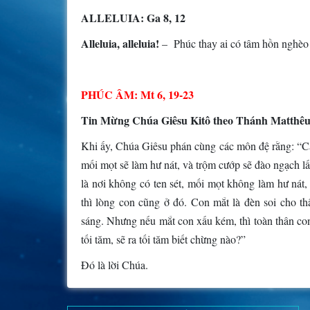
ALLELUIA: Ga 8, 12
Alleluia, alleluia!
– Phúc thay ai có tâm hồn nghèo 
PHÚC ÂM: Mt 6, 19-23
Tin Mừng Chúa Giêsu Kitô theo Thánh Matthêu
Khi ấy, Chúa Giêsu phán cùng các môn đệ rằng: “Các 
mối mọt sẽ làm hư nát, và trộm cướp sẽ đào ngạch lấ
là nơi không có ten sét, mối mọt không làm hư nát
thì lòng con cũng ở đó. Con mắt là đèn soi cho th
sáng. Nhưng nếu mắt con xấu kém, thì toàn thân con 
tối tăm, sẽ ra tối tăm biết chừng nào?”
Ðó là lời Chúa.