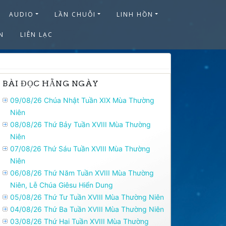
AUDIO
LẦN CHUỖI
LINH HỒN
N
LIÊN LẠC
BÀI ĐỌC HẰNG NGÀY
09/08/26 Chúa Nhật Tuần XIX Mùa Thường
Niên
08/08/26 Thứ Bảy Tuần XVIII Mùa Thường
Niên
07/08/26 Thứ Sáu Tuần XVIII Mùa Thường
Niên
06/08/26 Thứ Năm Tuần XVIII Mùa Thường
Niên, Lễ Chúa Giêsu Hiển Dung
05/08/26 Thứ Tư Tuần XVIII Mùa Thường Niên
04/08/26 Thứ Ba Tuần XVIII Mùa Thường Niên
03/08/26 Thứ Hai Tuần XVIII Mùa Thường