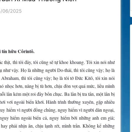
5/06/2025
 tín hữu Côrintô.
thịt, thì tôi đây, tôi cũng sẽ tự khoe khoang. Tôi xin nói như
phụ như vậy. Họ là những người Do-thái, thì tôi cũng vậy; họ là
 Abraham, thì tôi cũng vậy; họ là tôi tớ Ðức Kitô, tôi xin nói
hó nhọc hơn, năng bị tù hơn, chịu đòn vọt quá mức, liều mình
ỗi lần kém một roi đầy bốn chục. Ba lần bị tra tấn, một lần bị
ơi vơi ngoài biển khơi. Hành trình thường xuyên, gặp nhiều
guy hiểm vì người đồng chủng, nguy hiểm vì người dân ngoại,
 nguy hiểm ngoài biển cả, nguy hiểm bởi những anh em giả;
, hay phải nhịn ăn, chịu lạnh rét, mình trần. Không kể những