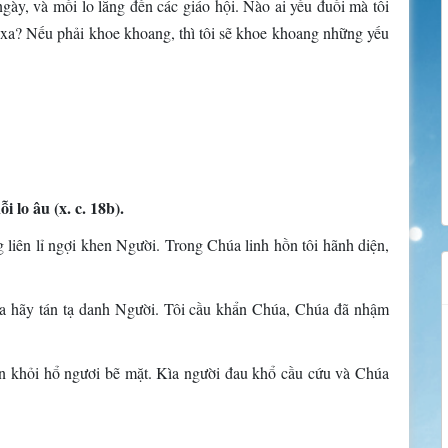
gày, và mối lo lắng đến các giáo hội. Nào ai yếu đuối mà tôi
xa? Nếu phải khoe khoang, thì tôi sẽ khoe khoang những yếu
lo âu (x. c. 18b).
 liên lỉ ngợi khen Người. Trong Chúa linh hồn tôi hãnh diện,
ta hãy tán tạ danh Người. Tôi cầu khẩn Chúa, Chúa đã nhậm
ạn khỏi hổ ngươi bẽ mặt. Kìa người đau khổ cầu cứu và Chúa