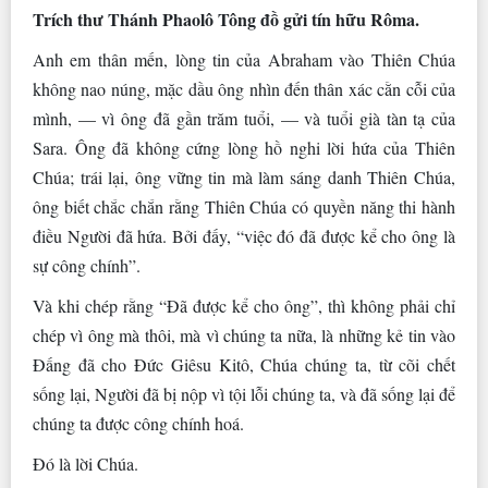
Trích thư Thánh Phaolô Tông đồ gửi tín hữu Rôma.
Anh em thân mến, lòng tin của Abraham vào Thiên Chúa
không nao núng, mặc dầu ông nhìn đến thân xác cằn cỗi của
mình, — vì ông đã gần trăm tuổi, — và tuổi già tàn tạ của
Sara. Ông đã không cứng lòng hồ nghi lời hứa của Thiên
Chúa; trái lại, ông vững tin mà làm sáng danh Thiên Chúa,
ông biết chắc chắn rằng Thiên Chúa có quyền năng thi hành
điều Người đã hứa. Bởi đấy, “việc đó đã được kể cho ông là
sự công chính”.
Và khi chép rằng “Ðã được kể cho ông”, thì không phải chỉ
chép vì ông mà thôi, mà vì chúng ta nữa, là những kẻ tin vào
Ðấng đã cho Ðức Giêsu Kitô, Chúa chúng ta, từ cõi chết
sống lại, Người đã bị nộp vì tội lỗi chúng ta, và đã sống lại để
chúng ta được công chính hoá.
Ðó là lời Chúa.