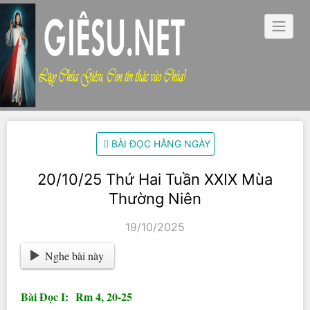
Skip
to
content
BÀI ĐỌC HẰNG NGÀY
20/10/25 Thứ Hai Tuần XXIX Mùa
Thường Niên
19/10/2025
Nghe bài này
Bài Ðọc I: Rm 4, 20-25