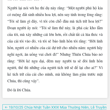
Người lại nói với họ thí dụ này rằng: “Một người phú hộ kia
có ruộng đất sinh nhiều hoa lợi, nên suy tính trong lòng rằng:
“Tôi sẽ làm gì đây, vì tôi còn chỗ đâu mà tích trữ hoa lợi?”
Ðoạn người ấy nói: “Tôi sẽ làm thế này, là phá các kho lẫm
của tôi, mà xây những cái lớn hơn, rồi chất tất cả lúa thóc và
của cải tôi vào đó, và tôi sẽ bảo linh hồn tôi rằng: “Hỡi linh
hồn, ngươi có nhiều của cải dự trữ cho nhiều năm: ngươi hãy
nghỉ ngơi, ăn uống vui chơi đi!” Nhưng Thiên Chúa bảo nó
rằng: “Hỡi kẻ ngu dại, đêm nay người ta sẽ đòi linh hồn
ngươi, thế thì những của ngươi tích trữ sẽ để lại cho ai?” Vì
kẻ tích trữ của cải cho mình, mà không làm giàu trước mặt
Chúa, thì cũng vậy”.
Ðó là lời Chúa.
Điều
← 19/10/25 Chúa Nhật Tuần XXIX Mùa Thường Niên, Lễ Truyền