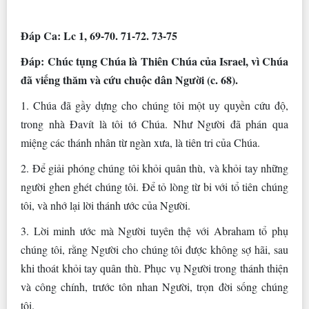
Ðáp Ca: Lc 1, 69-70. 71-72. 73-75
Ðáp: Chúc tụng Chúa là Thiên Chúa của Israel, vì Chúa
đã viếng thăm và cứu chuộc dân Người (c. 68).
1. Chúa đã gầy dựng cho chúng tôi một uy quyền cứu độ,
trong nhà Ðavít là tôi tớ Chúa. Như Người đã phán qua
miệng các thánh nhân từ ngàn xưa, là tiên tri của Chúa.
2. Ðể giải phóng chúng tôi khỏi quân thù, và khỏi tay những
người ghen ghét chúng tôi. Ðể tỏ lòng từ bi với tổ tiên chúng
tôi, và nhớ lại lời thánh ước của Người.
3. Lời minh ước mà Người tuyên thệ với Abraham tổ phụ
chúng tôi, rằng Người cho chúng tôi được không sợ hãi, sau
khi thoát khỏi tay quân thù. Phục vụ Người trong thánh thiện
và công chính, trước tôn nhan Người, trọn đời sống chúng
tôi.