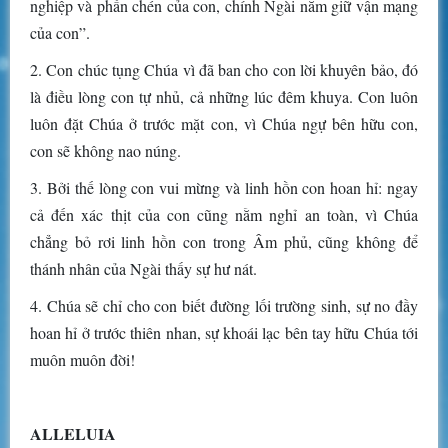
nghiệp và phần chén của con, chính Ngài nắm giữ vận mạng
của con”.
2. Con chúc tụng Chúa vì đã ban cho con lời khuyên bảo, đó
là điều lòng con tự nhủ, cả những lúc đêm khuya. Con luôn
luôn đặt Chúa ở trước mặt con, vì Chúa ngự bên hữu con,
con sẽ không nao núng.
3. Bởi thế lòng con vui mừng và linh hồn con hoan hỉ: ngay
cả đến xác thịt của con cũng nằm nghỉ an toàn, vì Chúa
chẳng bỏ rơi linh hồn con trong Âm phủ, cũng không để
thánh nhân của Ngài thấy sự hư nát.
4. Chúa sẽ chỉ cho con biết đường lối trường sinh, sự no đầy
hoan hỉ ở trước thiên nhan, sự khoái lạc bên tay hữu Chúa tới
muôn muôn đời!
ALLELUIA