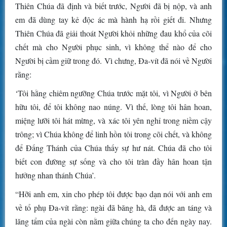
Thiên Chúa đã định và biết trước, Người đã bị nộp, và anh
em đã dùng tay kẻ độc ác mà hành hạ rồi giết đi. Nhưng
Thiên Chúa đã giải thoát Người khỏi những đau khổ của cõi
chết mà cho Người phục sinh, vì không thể nào để cho
Người bị cầm giữ trong đó. Vì chưng, Ða-vít đã nói về Người
rằng:
‘Tôi hằng chiêm ngưỡng Chúa trước mặt tôi, vì Người ở bên
hữu tôi, để tôi không nao núng. Vì thế, lòng tôi hân hoan,
miệng lưỡi tôi hát mừng, và xác tôi yên nghỉ trong niềm cậy
trông; vì Chúa không để linh hồn tôi trong cõi chết, và không
để Ðấng Thánh của Chúa thấy sự hư nát. Chúa đã cho tôi
biết con đường sự sống và cho tôi tràn đầy hân hoan tận
hưởng nhan thánh Chúa’.
“Hỡi anh em, xin cho phép tôi được bạo dạn nói với anh em
về tổ phụ Ða-vít rằng: ngài đã băng hà, đã được an táng và
lăng tẩm của ngài còn nằm giữa chúng ta cho đến ngày nay.