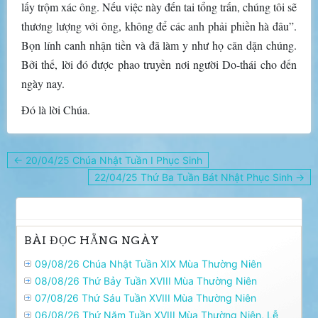
lấy trộm xác ông. Nếu việc này đến tai tổng trấn, chúng tôi sẽ
thương lượng với ông, không để các anh phải phiền hà đâu”.
Bọn lính canh nhận tiền và đã làm y như họ căn dặn chúng.
Bởi thế, lời đó được phao truyền nơi người Do-thái cho đến
ngày nay.
Ðó là lời Chúa.
Điều
← 20/04/25 Chúa Nhật Tuần I Phục Sinh
hướng
22/04/25 Thứ Ba Tuần Bát Nhật Phục Sinh →
bài
viết
BÀI ĐỌC HẰNG NGÀY
09/08/26 Chúa Nhật Tuần XIX Mùa Thường Niên
08/08/26 Thứ Bảy Tuần XVIII Mùa Thường Niên
07/08/26 Thứ Sáu Tuần XVIII Mùa Thường Niên
06/08/26 Thứ Năm Tuần XVIII Mùa Thường Niên, Lễ