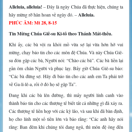
Alleluia, alleluia!
– Ðây là ngày Chúa đã thực hiện, chúng ta
Alleluia.
hãy mừng rỡ hân hoan về ngày đó. –
PHÚC ÂM: Mt 28, 8-15
Tin Mừng Chúa Giê-su Ki-tô theo Thánh Mát-thêu.
Khi ấy, các bà vội ra khỏi mồ vừa sợ lại vừa hớn hở vui
mừng, chạy báo tin cho các môn đệ Chúa. Và này Chúa Giê-
su đón gặp các bà, Người nói: “Chào các bà”. Các bà liền lại
gần ôm chân Người và phục lạy. Bấy giờ Chúa Giê-su bảo:
“Các bà đừng sợ. Hãy đi báo tin cho các anh em Ta phải trở
về Ga-li-lê-a, rồi ở đó họ sẽ gặp Ta”.
Ðang khi các bà lên đường, thì mấy người lính canh vào
thành báo tin cho các thượng tế biết tất cả những gì đã xảy ra.
Các thượng tế liền họp với các kỳ lão, và sau khi đã bàn định,
họ cho lính một số tiền lớn và bảo rằng: “Các anh hãy nói
rằng: Ban đêm khi chúng tôi đang ngủ, thì môn đệ ông đến