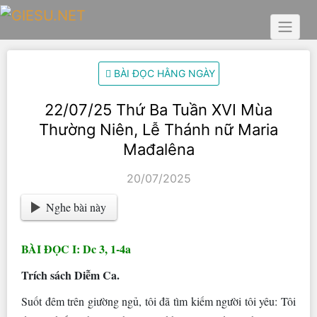
Skip
to
content
BÀI ĐỌC HẰNG NGÀY
22/07/25 Thứ Ba Tuần XVI Mùa
Thường Niên, Lễ Thánh nữ Maria
Mađalêna
20/07/2025
Nghe bài này
BÀI ĐỌC I: Dc 3, 1-4a
Trích sách Diễm Ca.
Suốt đêm trên giường ngủ, tôi đã tìm kiếm người tôi yêu: Tôi