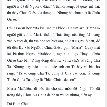
người ta đã để Người ở đâu?” Vừa nói xong, bà quay mặt lại,
thì thấy Chúa Giêsu đã đứng đó. Nhưng bà chưa biết là Chúa
Giêsu.
Chúa Giêsu hỏi: “Bà kia, sao mà khóc? Bà tìm ai?” Tưởng là
người giữ vườn, Maria thưa: “Thưa ông, nếu ông đã mang
xác Người đi, thì xin cho tôi biết ông đã đặt Người ở đâu, để
tôi đến lấy xác Người”. Chúa Giêsu gọi: “Maria”. Quay mặt
lại, bà thưa Người: “Rabboni”, nghĩa là “Lạy Thầy”. Chúa
Giêsu bảo bà: “Ðừng động đến Ta, vì Ta chưa về cùng Cha
Ta. Nhưng hãy báo tin cho các anh em Ta hay và bảo họ
rằng: “Ta về cùng Cha Ta, cũng là Cha các con; về cùng
Thiên Chúa Ta, cũng là Thiên Chúa các con”.
Maria Mađalêna đi báo tin cho các môn đệ rằng: “Tôi đã
trông thấy Chúa, và Chúa đã phán với tôi những điều ấy”.
Ðó là lời Chúa.