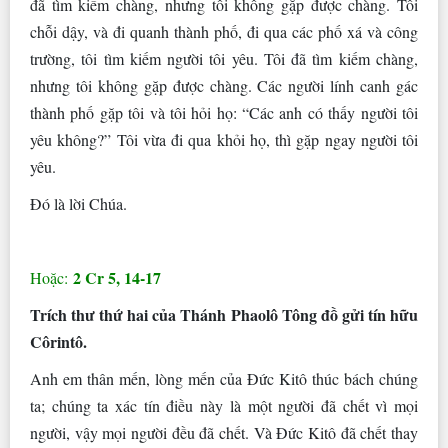
đã tìm kiếm chàng, nhưng tôi không gặp được chàng. Tôi
chỗi dậy, và đi quanh thành phố, đi qua các phố xá và công
trường, tôi tìm kiếm người tôi yêu. Tôi đã tìm kiếm chàng,
nhưng tôi không gặp được chàng. Các người lính canh gác
thành phố gặp tôi và tôi hỏi họ: “Các anh có thấy người tôi
yêu không?” Tôi vừa đi qua khỏi họ, thì gặp ngay người tôi
yêu.
Ðó là lời Chúa.
2 Cr 5, 14-17
Hoặc:
Trích thư thứ hai của Thánh Phaolô Tông đồ gửi tín hữu
Côrintô.
Anh em thân mến, lòng mến của Ðức Kitô thúc bách chúng
ta; chúng ta xác tín điều này là một người đã chết vì mọi
người, vậy mọi người đều đã chết. Và Ðức Kitô đã chết thay