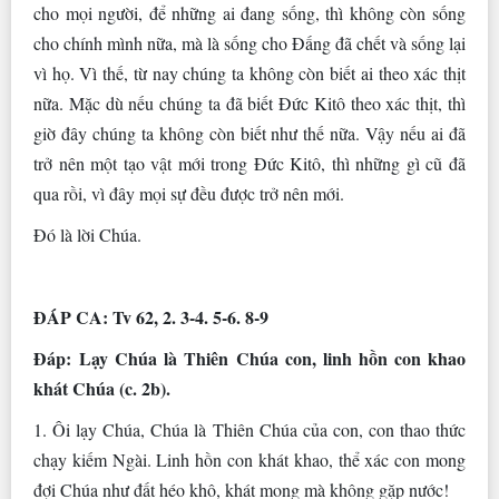
cho mọi người, để những ai đang sống, thì không còn sống
cho chính mình nữa, mà là sống cho Ðấng đã chết và sống lại
vì họ. Vì thế, từ nay chúng ta không còn biết ai theo xác thịt
nữa. Mặc dù nếu chúng ta đã biết Ðức Kitô theo xác thịt, thì
giờ đây chúng ta không còn biết như thế nữa. Vậy nếu ai đã
trở nên một tạo vật mới trong Ðức Kitô, thì những gì cũ đã
qua rồi, vì đây mọi sự đều được trở nên mới.
Ðó là lời Chúa.
ÐÁP CA: Tv 62, 2. 3-4. 5-6. 8-9
Ðáp:
Lạy Chúa là Thiên Chúa con, linh hồn con khao
khát Chúa (c. 2b).
1. Ôi lạy Chúa, Chúa là Thiên Chúa của con, con thao thức
chạy kiếm Ngài. Linh hồn con khát khao, thể xác con mong
đợi Chúa như đất héo khô, khát mong mà không gặp nước!