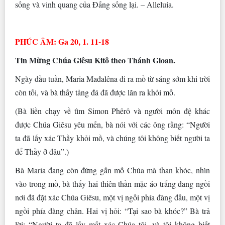
sống và vinh quang của Ðấng sống lại. – Alleluia.
PHÚC ÂM: Ga 20, 1. 11-18
Tin Mừng Chúa Giêsu Kitô theo Thánh Gioan.
Ngày đầu tuần, Maria Mađalêna đi ra mồ từ sáng sớm khi trời
còn tối, và bà thấy tảng đá đã được lăn ra khỏi mồ.
(Bà liền chạy về tìm Simon Phêrô và người môn đệ khác
được Chúa Giêsu yêu mến, bà nói với các ông rằng: “Người
ta đã lấy xác Thầy khỏi mồ, và chúng tôi không biết người ta
để Thầy ở đâu”.)
Bà Maria đang còn đứng gần mồ Chúa mà than khóc, nhìn
vào trong mồ, bà thấy hai thiên thần mặc áo trắng đang ngồi
nơi đã đặt xác Chúa Giêsu, một vị ngồi phía đàng đầu, một vị
ngồi phía đàng chân. Hai vị hỏi: “Tại sao bà khóc?” Bà trả
lời: “Người ta đã lấy mất xác Chúa tôi, và tôi không biết