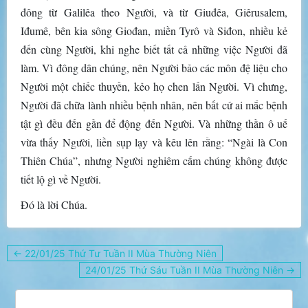
đông từ Galilêa theo Người, và từ Giuđêa, Giêrusalem,
Iđumê, bên kia sông Giođan, miền Tyrô và Siđon, nhiều kẻ
đến cùng Người, khi nghe biết tất cả những việc Người đã
làm. Vì đông dân chúng, nên Người bảo các môn đệ liệu cho
Người một chiếc thuyền, kẻo họ chen lấn Người. Vì chưng,
Người đã chữa lành nhiều bệnh nhân, nên bất cứ ai mắc bệnh
tật gì đều đến gần để động đến Người. Và những thần ô uế
vừa thấy Người, liền sụp lạy và kêu lên rằng: “Ngài là Con
Thiên Chúa”, nhưng Người nghiêm cấm chúng không được
tiết lộ gì về Người.
Đó là lời Chúa.
Điều
← 22/01/25 Thứ Tư Tuần II Mùa Thường Niên
hướng
24/01/25 Thứ Sáu Tuần II Mùa Thường Niên →
bài
viết