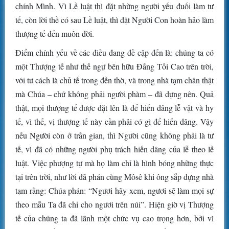
chính Mình. Vì Lề luật thì đặt những người yếu đuối làm tư
tế, còn lời thề có sau Lề luật, thì đặt Người Con hoàn hảo làm
thượng tế đến muôn đời.
Điểm chính yếu về các điều đang đề cập đến là: chúng ta có
một Thượng tế như thế ngự bên hữu Đấng Tối Cao trên trời,
với tư cách là chủ tế trong đền thờ, và trong nhà tạm chân thật
mà Chúa – chứ không phải người phàm – đã dựng nên. Quả
thật, mọi thượng tế được đặt lên là để hiến dâng lễ vật và hy
tế, vì thế, vị thượng tế này cần phải có gì để hiến dâng. Vậy
nếu Người còn ở trần gian, thì Người cũng không phải là tư
tế, vì đã có những người phụ trách hiến dâng của lễ theo lề
luật. Việc phượng tự mà họ làm chỉ là hình bóng những thực
tại trên trời, như lời đã phán cùng Môsê khi ông sắp dựng nhà
tạm rằng: Chúa phán: “Ngươi hãy xem, ngươi sẽ làm mọi sự
theo mẫu Ta đã chỉ cho ngươi trên núi”. Hiện giờ vị Thượng
tế của chúng ta đã lãnh một chức vụ cao trọng hơn, bởi vì