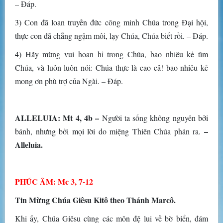
– Đáp.
3) Con đã loan truyền đức công minh Chúa trong Đại hội,
thực con đã chẳng ngậm môi, lạy Chúa, Chúa biết rồi
.
– Đáp.
4) Hãy mừng vui hoan hỉ trong Chúa, bao nhiêu kẻ tìm
Chúa, và luôn luôn nói: Chúa thực là cao cả! bao nhiêu kẻ
mong ơn phù trợ của Ngài. – Đáp.
ALLELUIA: Mt 4, 4b –
Người ta sống không nguyên bởi
–
bánh, nhưng bởi mọi lời do miệng Thiên Chúa phán ra.
Alleluia.
PHÚC ÂM: Mc 3, 7-12
Tin Mừng Chúa Giêsu Kitô theo Thánh Marcô.
Khi ấy, Chúa Giêsu cùng các môn đệ lui về bờ biển, đám