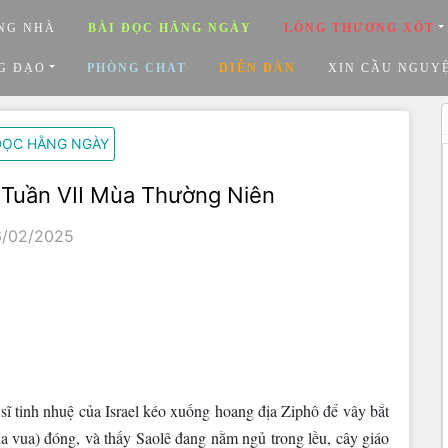
NG NHÀ
BÀI ĐỌC HẰNG NGÀY
LÒNG THƯƠNG XÓT
G ĐẠO
PHÒNG CHAT
DIỄN ĐÀN
XIN CẦU NGUY
ĐỌC HẰNG NGÀY
 Tuần VII Mùa Thường Niên
6/02/2025
ĩ tinh nhuệ của Israel kéo xuống hoang địa Ziphô để vây bắt
a vua) đóng, và thấy Saolê đang nằm ngủ trong lều, cây giáo