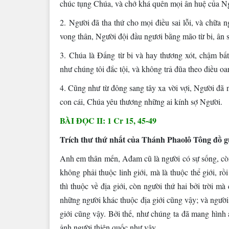
chúc tụng Chúa, và chớ khá quên mọi ân huệ của N
2. Người đã tha thứ cho mọi điều sai lỗi, và chữa
vong thân, Người đội đầu ngươi bằng mão từ bi, ân 
3. Chúa là Ðấng từ bi và hay thương xót, chậm bấ
như chúng tôi đắc tội, và không trả đũa theo điều oan
4. Cũng như từ đông sang tây xa vời vợi, Người đã 
con cái, Chúa yêu thương những ai kính sợ Người.
BÀI ĐỌC II: 1 Cr 15, 45-49
Trích thư thứ nhất của Thánh Phaolô Tông đồ gử
Anh em thân mến, Ađam cũ là người có sự sống, còn
không phải thuộc linh giới, mà là thuộc thể giới, rồ
thì thuộc về địa giới, còn người thứ hai bởi trời mà 
những người khác thuộc địa giới cũng vậy; và người 
giới cũng vậy. Bởi thế, như chúng ta đã mang hình 
ảnh người thiên quốc như vậy.