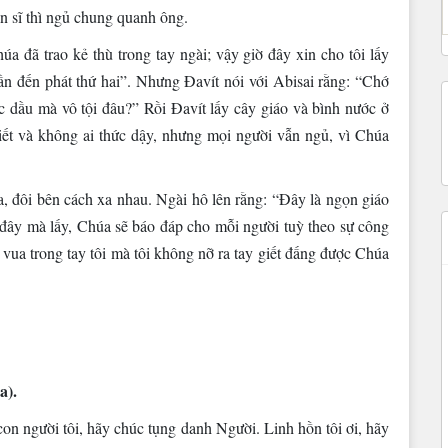
n sĩ thì ngủ chung quanh ông.
a đã trao kẻ thù trong tay ngài; vậy giờ đây xin cho tôi lấy
n đến phát thứ hai”. Nhưng Ðavít nói với Abisai rằng: “Chớ
c dầu mà vô tội đâu?” Rồi Ðavít lấy cây giáo và bình nước ở
biết và không ai thức dậy, nhưng mọi người vẫn ngủ, vì Chúa
a, đôi bên cách xa nhau. Ngài hô lên rằng: “Ðây là ngọn giáo
 đây mà lấy, Chúa sẽ báo đáp cho mỗi người tuỳ theo sự công
vua trong tay tôi mà tôi không nỡ ra tay giết đấng được Chúa
a).
 con người tôi, hãy chúc tụng danh Người. Linh hồn tôi ơi, hãy