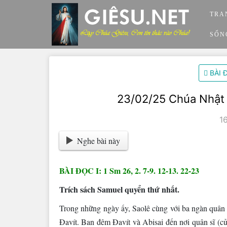
Skip
TRA
to
content
SỐN
BÀI 
23/02/25 Chúa Nhật
1
Nghe bài này
BÀI ĐỌC I: 1 Sm 26, 2. 7-9. 12-13. 22-23
Trích sách Samuel quyển thứ nhất.
Trong những ngày ấy, Saolê cùng với ba ngàn quân s
Ðavít. Ban đêm Ðavít và Abisai đến nơi quân sĩ (củ