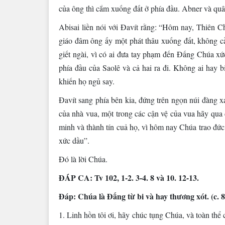
của ông thì cắm xuống đất ở phía đầu. Abner và quâ
Abisai liền nói với Ðavít rằng: “Hôm nay, Thiên Chú
giáo đâm ông ấy một phát thâu xuống đất, không cầ
giết ngài, vì có ai đưa tay phạm đến Ðấng Chúa xứ
phía đầu của Saolê và cả hai ra đi. Không ai hay 
khiến họ ngủ say.
Ðavít sang phía bên kia, đứng trên ngọn núi đàng x
của nhà vua, một trong các cận vệ của vua hãy qua
minh và thành tín cuả họ, vì hôm nay Chúa trao đức 
xức dầu”.
Ðó là lời Chúa.
ÐÁP CA: Tv 102, 1-2. 3-4. 8 và 10. 12-13.
Ðáp: Chúa là Ðấng từ bi và hay thương xót. (c. 8
1. Linh hồn tôi ơi, hãy chúc tụng Chúa, và toàn thể