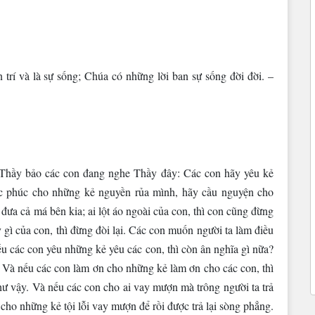
 trí và là sự sống; Chúa có những lời ban sự sống đời đời. –
“Thầy bảo các con đang nghe Thầy đây: Các con hãy yêu kẻ
úc phúc cho những kẻ nguyền rủa mình, hãy cầu nguyện cho
ưa cả má bên kia; ai lột áo ngoài của con, thì con cũng đừng
ấy gì của con, thì đừng đòi lại. Các con muốn người ta làm điều
ếu các con yêu những kẻ yêu các con, thì còn ân nghĩa gì nữa?
. Và nếu các con làm ơn cho những kẻ làm ơn cho các con, thì
hư vậy. Và nếu các con cho ai vay mượn mà trông người ta trả
g cho những kẻ tội lỗi vay mượn để rồi được trả lại sòng phẳng.