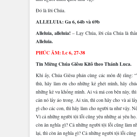
Ðó là lời Chúa.
ALLELUIA: Ga 6, 64b và 69b
Alleluia, alleluia!
– Lạy Chúa, lời của Chúa là thần
Alleluia.
PHÚC ÂM: Lc 6, 27-38
Tin Mừng Chúa Giêsu Kitô theo Thánh Luca.
Khi ấy, Chúa Giêsu phán cùng các môn đệ rằng: 
thù, hãy làm ơn cho những kẻ ghét mình, hãy ch
những kẻ vu khống mình. Ai vả má con bên này, thì đ
cản nó lấy áo trong. Ai xin, thì con hãy cho và ai l
gì cho các con, thì hãy làm cho người ta như vậy. N
Vì cả những người tội lỗi cũng yêu những ai yêu họ
còn ân nghĩa gì? Cả những người tội lỗi cũng làm n
lại, thì còn ân nghĩa gì? Cả những người tội lỗi cũn