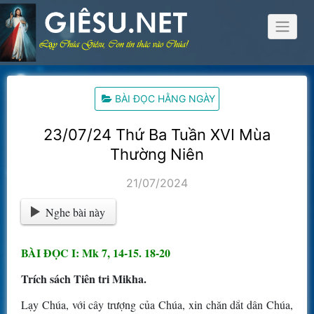
Skip
to
content
BÀI ĐỌC HẰNG NGÀY
23/07/24 Thứ Ba Tuần XVI Mùa
Thường Niên
21/07/2024
Nghe bài này
BÀI ĐỌC I: Mk 7, 14-15. 18-20
Trích sách Tiên tri Mikha.
Lạy Chúa, với cây trượng của Chúa, xin chăn dắt dân Chúa,