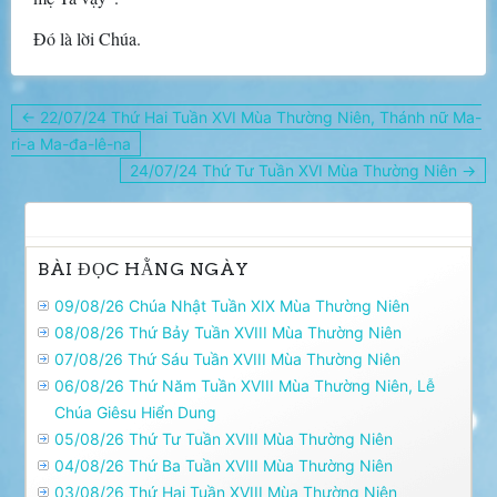
Ðó là lời Chúa.
Điều
← 22/07/24 Thứ Hai Tuần XVI Mùa Thường Niên, Thánh nữ Ma-
hướng
ri-a Ma-đa-lê-na
bài
24/07/24 Thứ Tư Tuần XVI Mùa Thường Niên →
viết
BÀI ĐỌC HẰNG NGÀY
09/08/26 Chúa Nhật Tuần XIX Mùa Thường Niên
08/08/26 Thứ Bảy Tuần XVIII Mùa Thường Niên
07/08/26 Thứ Sáu Tuần XVIII Mùa Thường Niên
06/08/26 Thứ Năm Tuần XVIII Mùa Thường Niên, Lễ
Chúa Giêsu Hiển Dung
05/08/26 Thứ Tư Tuần XVIII Mùa Thường Niên
04/08/26 Thứ Ba Tuần XVIII Mùa Thường Niên
03/08/26 Thứ Hai Tuần XVIII Mùa Thường Niên