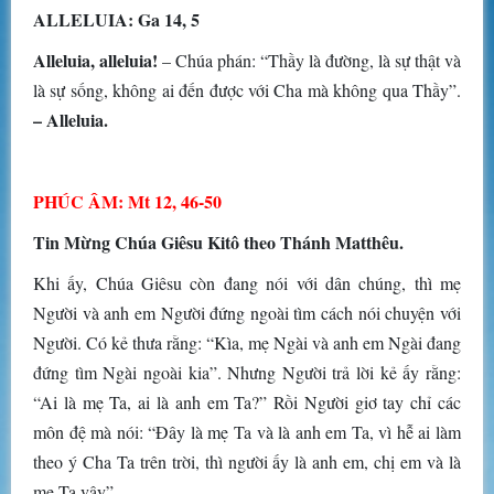
ALLELUIA: Ga 14, 5
Alleluia, alleluia!
– Chúa phán: “Thầy là đường, là sự thật và
là sự sống, không ai đến được với Cha mà không qua Thầy”.
– Alleluia.
PHÚC ÂM: Mt 12, 46-50
Tin Mừng Chúa Giêsu Kitô theo Thánh Matthêu.
Khi ấy, Chúa Giêsu còn đang nói với dân chúng, thì mẹ
Người và anh em Người đứng ngoài tìm cách nói chuyện với
Người. Có kẻ thưa rằng: “Kìa, mẹ Ngài và anh em Ngài đang
đứng tìm Ngài ngoài kia”. Nhưng Người trả lời kẻ ấy rằng:
“Ai là mẹ Ta, ai là anh em Ta?” Rồi Người giơ tay chỉ các
môn đệ mà nói: “Ðây là mẹ Ta và là anh em Ta, vì hễ ai làm
theo ý Cha Ta trên trời, thì người ấy là anh em, chị em và là
mẹ Ta vậy”.