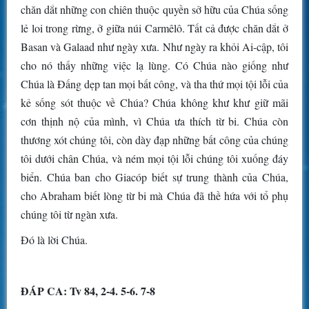
chăn dắt những con chiên thuộc quyền sở hữu của Chúa sống
lẻ loi trong rừng, ở giữa núi Carmêlô. Tất cả được chăn dắt ở
Basan và Galaad như ngày xưa. Như ngày ra khỏi Ai-cập, tôi
cho nó thấy những việc lạ lùng. Có Chúa nào giống như
Chúa là Ðấng dẹp tan mọi bất công, và tha thứ mọi tội lỗi của
kẻ sống sót thuộc về Chúa? Chúa không khư khư giữ mãi
cơn thịnh nộ của mình, vì Chúa ưa thích từ bi. Chúa còn
thương xót chúng tôi, còn dày đạp những bất công của chúng
tôi dưới chân Chúa, và ném mọi tội lỗi chúng tôi xuống đáy
biển. Chúa ban cho Giacóp biết sự trung thành của Chúa,
cho Abraham biết lòng từ bi mà Chúa đã thề hứa với tổ phụ
chúng tôi từ ngàn xưa.
Ðó là lời Chúa.
ÐÁP CA: Tv 84, 2-4. 5-6. 7-8