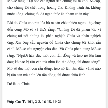
Mô-sê rằng: “Tại sao các người dẫn chúng tôi ra khỏi Ai-cập,
cho chúng tôi chết trong hoang địa. Không bánh ăn, không
nước uống, chúng tôi đã ngán thức ăn nhàm chán này”.
Bởi đó Chúa cho rắn lửa bò ra cắn chết nhiều người, họ chạy
đến cùng Mô-sê và thưa rằng: “Chúng tôi đã phạm tội, vì
chúng tôi nói những lời phản nghịch Chúa và phản nghịch
ông. Xin ông cầu nguyện để Chúa cho chúng tôi khỏi rắn
cắn”. Mô-sê cầu nguyện cho dân. Và Chúa phán cùng Mô-sê
rằng: “Ngươi hãy đúc một con rắn đồng và treo nó lên làm
dấu; kẻ nào bị rắn cắn mà nhìn lên rắn đồng, thì được sống”.
Mô-sê đúc một con rắn đồng, treo nó lên làm dấu, và kẻ nào
bị rắn cắn mà nhìn lên rắn đồng, thì được chữa lành.
Ðó là lời Chúa.
Ðáp Ca: Tv 101, 2-3. 16-18. 19-21