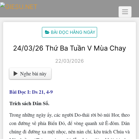
Skip
to
content
BÀI ĐỌC HẰNG NGÀY
24/03/26 Thứ Ba Tuần V Mùa Chay
22/03/2026
Nghe bài này
Bài Ðọc I: Ds 21, 4-9
Trích sách Dân Số.
Trong những ngày ấy, các người Do-thái rời bỏ núi Hor, theo
con đường về phía Biển Ðỏ, để vòng quanh xứ Ê-đôm. Dân
chúng đi đường xa mệt nhọc, nên nản chí, kêu trách Chúa và