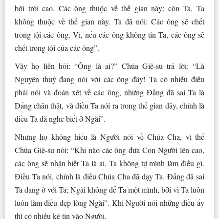
bởi trời cao. Các ông thuộc về thế gian này; còn Ta, Ta
không thuộc về thế gian này. Ta đã nói: Các ông sẽ chết
trong tội các ông. Vì, nếu các ông không tin Ta, các ông sẽ
chết trong tội của các ông”.
Vậy họ liền hỏi: “Ông là ai?” Chúa Giê-su trả lời: “Là
Nguyên thuỷ đang nói với các ông đây! Ta có nhiều điều
phải nói và đoán xét về các ông, nhưng Ðấng đã sai Ta là
Ðấng chân thật, và điều Ta nói ra trong thế gian đây, chính là
điều Ta đã nghe biết ở Ngài”.
Nhưng họ không hiểu là Người nói về Chúa Cha, vì thế
Chúa Giê-su nói: “Khi nào các ông đưa Con Người lên cao,
các ông sẽ nhận biết Ta là ai. Ta không tự mình làm điều gì.
Ðiều Ta nói, chính là điều Chúa Cha đã dạy Ta. Ðấng đã sai
Ta đang ở với Ta; Ngài không để Ta một mình, bởi vì Ta luôn
luôn làm điều đẹp lòng Ngài”. Khi Người nói những điều ấy
thì có nhiều kẻ tin vào Người.