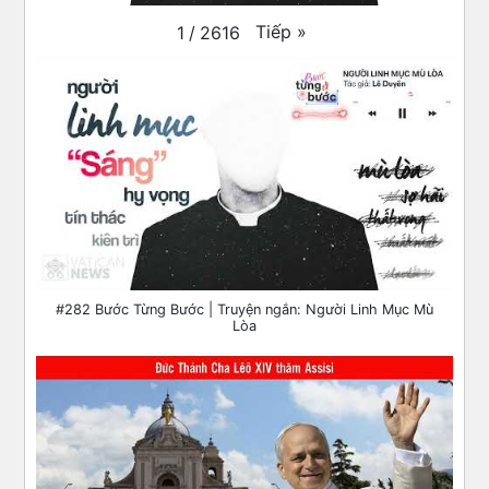
Tiếp
»
1
/
2616
#282 Bước Từng Bước | Truyện ngắn: Người Linh Mục Mù
Lòa