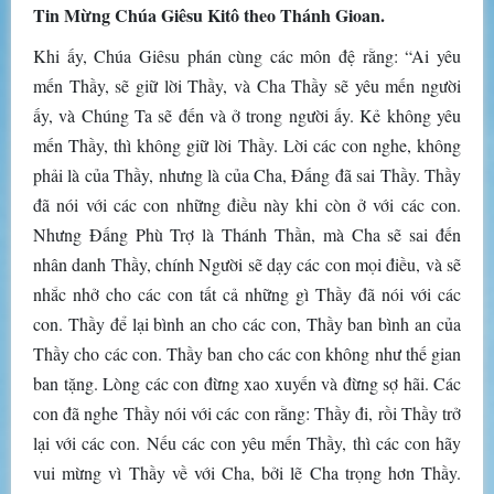
Tin Mừng Chúa Giêsu Kitô theo Thánh Gioan.
Khi ấy, Chúa Giêsu phán cùng các môn đệ rằng: “Ai yêu
mến Thầy, sẽ giữ lời Thầy, và Cha Thầy sẽ yêu mến người
ấy, và Chúng Ta sẽ đến và ở trong người ấy. Kẻ không yêu
mến Thầy, thì không giữ lời Thầy. Lời các con nghe, không
phải là của Thầy, nhưng là của Cha, Ðấng đã sai Thầy. Thầy
đã nói với các con những điều này khi còn ở với các con.
Nhưng Ðấng Phù Trợ là Thánh Thần, mà Cha sẽ sai đến
nhân danh Thầy, chính Người sẽ dạy các con mọi điều, và sẽ
nhắc nhở cho các con tất cả những gì Thầy đã nói với các
con. Thầy để lại bình an cho các con, Thầy ban bình an của
Thầy cho các con. Thầy ban cho các con không như thế gian
ban tặng. Lòng các con đừng xao xuyến và đừng sợ hãi. Các
con đã nghe Thầy nói với các con rằng: Thầy đi, rồi Thầy trở
lại với các con. Nếu các con yêu mến Thầy, thì các con hãy
vui mừng vì Thầy về với Cha, bởi lẽ Cha trọng hơn Thầy.