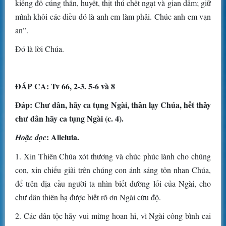
kiêng đồ cúng thần, huyết, thịt thú chết ngạt và gian dâm; giữ
mình khỏi các điều đó là anh em làm phải. Chúc anh em vạn
an”.
Ðó là lời Chúa.
ÐÁP CA: Tv 66, 2-3. 5-6 và 8
Ðáp: Chư dân, hãy ca tụng Ngài, thân lạy Chúa, hết thảy
chư dân hãy ca tụng Ngài (c. 4).
: Alleluia.
Hoặc đọc
1. Xin Thiên Chúa xót thương và chúc phúc lành cho chúng
con, xin chiếu giãi trên chúng con ánh sáng tôn nhan Chúa,
để trên địa cầu người ta nhìn biết đường lối của Ngài, cho
chư dân thiên hạ được biết rõ ơn Ngài cứu độ.
2. Các dân tộc hãy vui mừng hoan hỉ, vì Ngài công bình cai