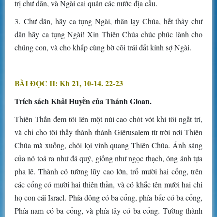
trị chư dân, và Ngài cai quản các nước địa cầu.
3. Chư dân, hãy ca tụng Ngài, thân lạy Chúa, hết thảy chư
dân hãy ca tụng Ngài! Xin Thiên Chúa chúc phúc lành cho
chúng con, và cho khắp cùng bờ cõi trái đất kính sợ Ngài.
BÀI ĐỌC II: Kh 21, 10-14. 22-23
Trích sách Khải Huyền của Thánh Gioan.
Thiên Thần đem tôi lên một núi cao chót vót khi tôi ngất trí,
và chỉ cho tôi thấy thành thánh Giêrusalem từ trời nơi Thiên
Chúa mà xuống, chói lọi vinh quang Thiên Chúa. Ánh sáng
của nó toả ra như đá quý, giống như ngọc thạch, óng ánh tựa
pha lê. Thành có tường lũy cao lớn, trổ mười hai cổng, trên
các cổng có mười hai thiên thần, và có khắc tên mười hai chi
họ con cái Israel. Phía đông có ba cổng, phía bắc có ba cổng,
Phía nam có ba cổng, và phía tây có ba cổng. Tường thành