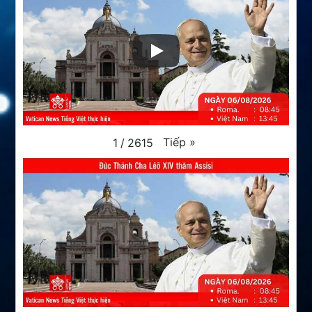
Tiếp
»
1
/
2615