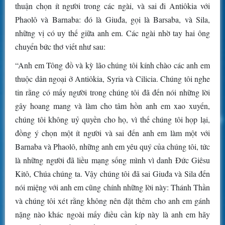
thuận chọn ít người trong các ngài, và sai đi Antiôkia với
Phaolô và Barnaba: đó là Giuđa, gọi là Barsaba, và Sila,
những vị có uy thế giữa anh em. Các ngài nhờ tay hai ông
chuyển bức thơ viết như sau:
“Anh em Tông đồ và kỳ lão chúng tôi kính chào các anh em
thuộc dân ngoại ở Antiôkia, Syria và Cilicia. Chúng tôi nghe
tin rằng có mấy người trong chúng tôi đã đến nói những lời
gây hoang mang và làm cho tâm hồn anh em xao xuyến,
chúng tôi không uỷ quyền cho họ, vì thế chúng tôi họp lại,
đồng ý chọn một ít người và sai đến anh em làm một với
Barnaba và Phaolô, những anh em yêu quý của chúng tôi, tức
là những người đã liều mạng sống mình vì danh Ðức Giêsu
Kitô, Chúa chúng ta. Vậy chúng tôi đã sai Giuđa và Sila đến
nói miệng với anh em cũng chính những lời này: Thánh Thần
và chúng tôi xét rằng không nên đặt thêm cho anh em gánh
nặng nào khác ngoài mấy điều cần kíp này là anh em hãy