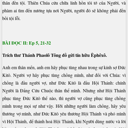
thân đền tội. Thiên Chúa cứu chữa linh hồn tôi tớ của Người, và
phàm ai tìm đến nương tựa nơi Người, người đó sẽ không phải đền
bồi tội lỗi.
BÀI ĐỌC II: Ep 5, 21-32
Trích thư Thánh Phaolô Tông đồ gửi tín hữu Êphêxô.
Anh em thân mến, anh em hãy phục tùng nhau trong sự kính sợ Ðức
Kitô. Người vợ hãy phục tùng chồng mình, như đối với Chúa: vì
chồng là đầu người vợ, như Ðức Kitô là đầu Hội Thánh: chính
Người là Ðấng Cứu Chuộc thân thể mình. Nhưng như Hội Thánh
phục tùng Ðức Kitô thể nào, thì người vợ cũng phục tùng chồng
mình trong mọi sự như vậy. Hỡi những người làm chồng, hãy yêu
thương vợ mình, như Ðức Kitô yêu thương Hội Thánh và phó mình
vì Hội Thánh, để thánh hoá Hội Thánh, khi Người dùng nước và lời