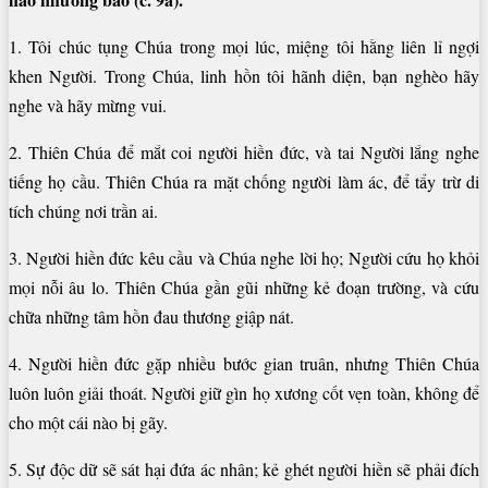
1. Tôi chúc tụng Chúa trong mọi lúc, miệng tôi hằng liên lỉ ngợi
khen Người. Trong Chúa, linh hồn tôi hãnh diện, bạn nghèo hãy
nghe và hãy mừng vui.
2. Thiên Chúa để mắt coi người hiền đức, và tai Người lắng nghe
tiếng họ cầu. Thiên Chúa ra mặt chống người làm ác, để tẩy trừ di
tích chúng nơi trần ai.
3. Người hiền đức kêu cầu và Chúa nghe lời họ; Người cứu họ khỏi
mọi nỗi âu lo. Thiên Chúa gần gũi những kẻ đoạn trường, và cứu
chữa những tâm hồn đau thương giập nát.
4. Người hiền đức gặp nhiều bước gian truân, nhưng Thiên Chúa
luôn luôn giải thoát. Người giữ gìn họ xương cốt vẹn toàn, không để
cho một cái nào bị gãy.
5. Sự độc dữ sẽ sát hại đứa ác nhân; kẻ ghét người hiền sẽ phải đích