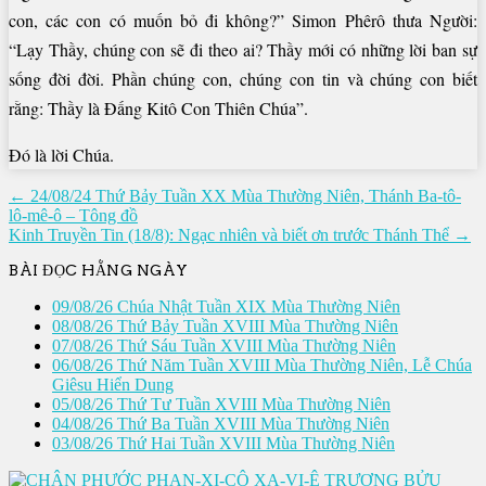
con, các con có muốn bỏ đi không?” Simon Phêrô thưa Người:
“Lạy Thầy, chúng con sẽ đi theo ai? Thầy mới có những lời ban sự
sống đời đời. Phần chúng con, chúng con tin và chúng con biết
rằng: Thầy là Ðấng Kitô Con Thiên Chúa”.
Ðó là lời Chúa.
Điều
← 24/08/24 Thứ Bảy Tuần XX Mùa Thường Niên, Thánh Ba-tô-
lô-mê-ô – Tông đồ
hướng
Kinh Truyền Tin (18/8): Ngạc nhiên và biết ơn trước Thánh Thể →
bài
viết
BÀI ĐỌC HẰNG NGÀY
09/08/26 Chúa Nhật Tuần XIX Mùa Thường Niên
08/08/26 Thứ Bảy Tuần XVIII Mùa Thường Niên
07/08/26 Thứ Sáu Tuần XVIII Mùa Thường Niên
06/08/26 Thứ Năm Tuần XVIII Mùa Thường Niên, Lễ Chúa
Giêsu Hiển Dung
05/08/26 Thứ Tư Tuần XVIII Mùa Thường Niên
04/08/26 Thứ Ba Tuần XVIII Mùa Thường Niên
03/08/26 Thứ Hai Tuần XVIII Mùa Thường Niên