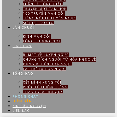
LUÂN LÝ CÔNG GIÁO
TRUYỆN MỘT TÂM HỒN
100 TRUYỆN MÂN CÔI
TIẾNG NÓI TỪ LUYỆN NGỤC
SỨ ĐIỆP LAO TÙ
LẦN CHUỖI
KINH MÂN CÔI
LÒNG THƯƠNG XÓT
LINH HỒN
BÍ MẬT VỀ LUYỆN NGỤC
CHỨNG TÍCH NGƯỜI TỪ HỎA NGỤC VỀ
ĐỪNG ĐI ĐẾN HOẢ NGỤC
LÁ THƯ TỪ HỎA NGỤC
SỐNG ĐẠO
XÉT MÌNH XƯNG TỘI
RƯỚC LỄ THIÊNG LIÊNG
THÁNH GIÁ TRỪ QỦY
PHÒNG CHAT
DIỄN ĐÀN
XIN CẦU NGUYỆN
LIÊN LẠC