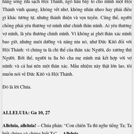
hằng sống rửa sạch Hội Thánh, ngõ hầu bày tỏ cho mình một Hội
Thánh vinh quang, không vết nhơ, không nhăn nheo hay phải điều
gì khác tương tự, nhưng thánh thiện và vẹn tuyền. Cũng thế, người
chồng phải yêu thương vợ mình như chính thân mình. Ai yêu thương
vợ mình, là yêu thương chính mình. Vì không ai ghét thân xác mình
bao giờ, nhưng nuôi dưỡng và nâng niu nó, như Ðức Kitô đối với
Hội Thánh: vì chúng ta là chi thể của thân xác Người, do xương thịt
Người. Bởi thế, người ta lìa bỏ cha mẹ mình mà kết hợp với vợ
mình: và cả hai nên một thân xác. Mầu nhiệm này thật lớn lao, tôi
muốn nói về Ðức Kitô và Hội Thánh.
Ðó là lời Chúa.
ALLELUIA: Ga 10, 27
Alleluia, alleluia!
– Chúa phán: “Con chiên Ta thì nghe tiếng Ta; Ta
Alleluia.
biết chúng và chúng biết Ta”. –