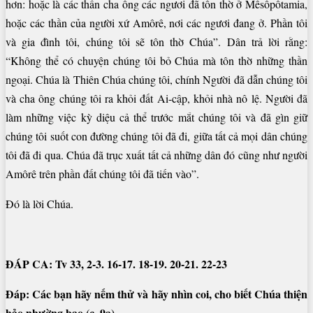
hơn: hoặc là các thần cha ông các ngươi đã tôn thờ ở Mêsôpôtamia,
hoặc các thần của người xứ Amôrê, nơi các ngươi đang ở. Phần tôi
và gia đình tôi, chúng tôi sẽ tôn thờ Chúa”. Dân trả lời rằng:
“Không thể có chuyện chúng tôi bỏ Chúa mà tôn thờ những thần
ngoại. Chúa là Thiên Chúa chúng tôi, chính Người đã dẫn chúng tôi
và cha ông chúng tôi ra khỏi đất Ai-cập, khỏi nhà nô lệ. Người đã
làm những việc kỳ diệu cả thể trước mắt chúng tôi và đã gìn giữ
chúng tôi suốt con đường chúng tôi đã đi, giữa tất cả mọi dân chúng
tôi đã đi qua. Chúa đã trục xuất tất cả những dân đó cũng như người
Amôrê trên phần đất chúng tôi đã tiến vào”.
Ðó là lời Chúa.
ÐÁP CA: Tv 33, 2-3. 16-17. 18-19. 20-21. 22-23
Ðáp: Các bạn hãy nếm thử và hãy nhìn coi, cho biết Chúa thiện
hảo nhường bao (c. 9a).