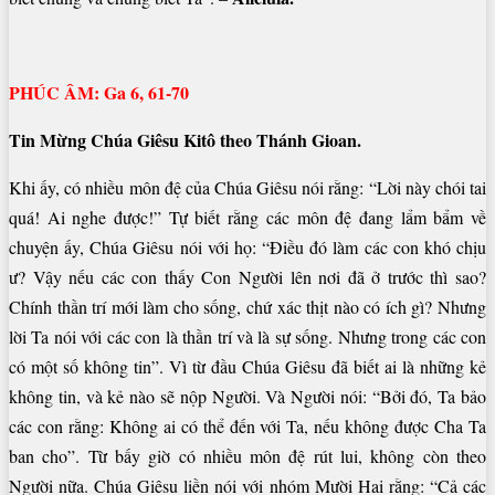
PHÚC ÂM: Ga 6, 61-70
Tin Mừng Chúa Giêsu Kitô theo Thánh Gioan.
Khi ấy, có nhiều môn đệ của Chúa Giêsu nói rằng: “Lời này chói tai
quá! Ai nghe được!” Tự biết rằng các môn đệ đang lẩm bẩm về
chuyện ấy, Chúa Giêsu nói với họ: “Ðiều đó làm các con khó chịu
ư? Vậy nếu các con thấy Con Người lên nơi đã ở trước thì sao?
Chính thần trí mới làm cho sống, chứ xác thịt nào có ích gì? Nhưng
lời Ta nói với các con là thần trí và là sự sống. Nhưng trong các con
có một số không tin”. Vì từ đầu Chúa Giêsu đã biết ai là những kẻ
không tin, và kẻ nào sẽ nộp Người. Và Người nói: “Bởi đó, Ta bảo
các con rằng: Không ai có thể đến với Ta, nếu không được Cha Ta
ban cho”. Từ bấy giờ có nhiều môn đệ rút lui, không còn theo
Người nữa. Chúa Giêsu liền nói với nhóm Mười Hai rằng: “Cả các