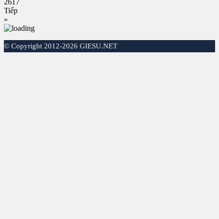
2617
Tiếp
»
©
Copyright 2012-2026 GIESU.NET