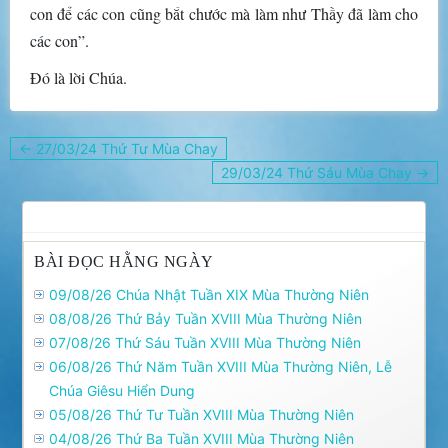
con để các con cũng bắt chước mà làm như Thầy đã làm cho
các con”.
Ðó là lời Chúa.
Điều
← 27/03/24 Thứ Tư Mùa Chay
hướng
29/03/24 Thứ Sáu Mùa Chay →
bài
viết
BÀI ĐỌC HẰNG NGÀY
09/08/26 Chúa Nhật Tuần XIX Mùa Thường Niên
08/08/26 Thứ Bảy Tuần XVIII Mùa Thường Niên
07/08/26 Thứ Sáu Tuần XVIII Mùa Thường Niên
06/08/26 Thứ Năm Tuần XVIII Mùa Thường Niên, Lễ
Chúa Giêsu Hiển Dung
05/08/26 Thứ Tư Tuần XVIII Mùa Thường Niên
04/08/26 Thứ Ba Tuần XVIII Mùa Thường Niên