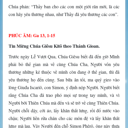
Chúa phán: “Thầy ban cho các con một giới răn mới, là các
con hãy yêu thương nhau, như Thầy đã yêu thương các con”.
PHÚC ÂM: Ga 13, 1-15
Tin Mừng Chúa Giêsu Kitô theo Thánh Gioan.
Trước ngày Lễ Vượt Qua, Chúa Giêsu biết đã đến giờ Mình
phải bỏ thế gian mà về cùng Chúa Cha, Người vốn yêu
thương những kẻ thuộc về mình còn đang ở thế gian, thì đã
yêu thương họ đến cùng. Sau bữa ăn tối, ma quỷ gieo vào
lòng Giuđa Iscariô, con Simon, ý định nộp Người. Người biết
rằng Chúa Cha đã trao phó mọi sự trong tay mình, và vì
Người bởi Thiên Chúa mà đến và sẽ trở về cùng Thiên Chúa.
Người chỗi dậy, cởi áo, lấy khăn thắt lưng, rồi đổ nước vào
chậu; Người liền rửa chân cho các môn đệ và lấy khăn thắt
lưng mà lau. Vậy Người đến chỗ Simon Phêrô, ông này thưa