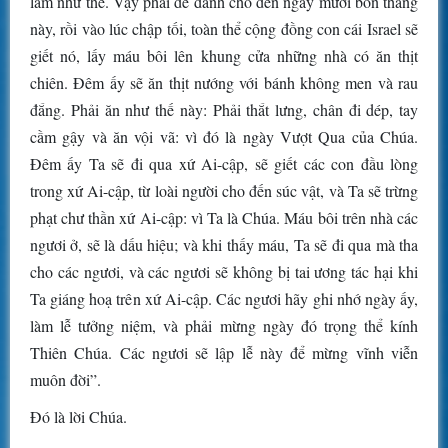
làm như thế. Vậy phải để dành cho đến ngày mười bốn tháng
này, rồi vào lúc chập tối, toàn thể cộng đồng con cái Israel sẽ
giết nó, lấy máu bôi lên khung cửa những nhà có ăn thịt
chiên. Ðêm ấy sẽ ăn thịt nướng với bánh không men và rau
đắng. Phải ăn như thế này: Phải thắt lưng, chân đi dép, tay
cầm gậy và ăn vội vã: vì đó là ngày Vượt Qua của Chúa.
Ðêm ấy Ta sẽ đi qua xứ Ai-cập, sẽ giết các con đầu lòng
trong xứ Ai-cập, từ loài người cho đến súc vật, và Ta sẽ trừng
phạt chư thần xứ Ai-cập: vì Ta là Chúa. Máu bôi trên nhà các
ngươi ở, sẽ là dấu hiệu; và khi thấy máu, Ta sẽ đi qua mà tha
cho các ngươi, và các ngươi sẽ không bị tai ương tác hại khi
Ta giáng hoạ trên xứ Ai-cập. Các ngươi hãy ghi nhớ ngày ấy,
làm lễ tưởng niệm, và phải mừng ngày đó trọng thể kính
Thiên Chúa. Các ngươi sẽ lập lễ này để mừng vĩnh viễn
muôn đời”.
Ðó là lời Chúa.