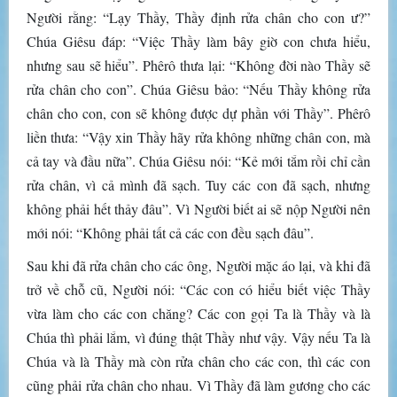
Người rằng: “Lạy Thầy, Thầy định rửa chân cho con ư?”
Chúa Giêsu đáp: “Việc Thầy làm bây giờ con chưa hiểu,
nhưng sau sẽ hiểu”. Phêrô thưa lại: “Không đời nào Thầy sẽ
rửa chân cho con”. Chúa Giêsu bảo: “Nếu Thầy không rửa
chân cho con, con sẽ không được dự phần với Thầy”. Phêrô
liền thưa: “Vậy xin Thầy hãy rửa không những chân con, mà
cả tay và đầu nữa”. Chúa Giêsu nói: “Kẻ mới tắm rồi chỉ cần
rửa chân, vì cả mình đã sạch. Tuy các con đã sạch, nhưng
không phải hết thảy đâu”. Vì Người biết ai sẽ nộp Người nên
mới nói: “Không phải tất cả các con đều sạch đâu”.
Sau khi đã rửa chân cho các ông, Người mặc áo lại, và khi đã
trở về chỗ cũ, Người nói: “Các con có hiểu biết việc Thầy
vừa làm cho các con chăng? Các con gọi Ta là Thầy và là
Chúa thì phải lắm, vì đúng thật Thầy như vậy. Vậy nếu Ta là
Chúa và là Thầy mà còn rửa chân cho các con, thì các con
cũng phải rửa chân cho nhau. Vì Thầy đã làm gương cho các