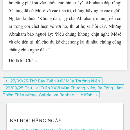
họ cũng phải sa vào chốn cực hình này’. Abraham đáp rằng:
‘Chúng đã có Môsê và các tiên tri, chúng hãy nghe các ngài’.
Người đó thưa: ‘Không đâu, lạy cha Abraham, nhưng nếu có
ai trong cõi chết hiện về với họ, thì ắt họ sẽ hối cải’. Nhưng
Abraham bảo người ấy: ‘Nếu chúng không chịu nghe Môsê
và các tiên tri, thì cho dù kẻ chết sống lại đi nữa, chúng cũng
chẳng chịu nghe đâu'”.
Ðó là lời Chúa.
Điều
← 27/09/25 Thứ Bảy Tuần XXV Mùa Thường Niên
hướng
29/09/25 Thứ Hai Tuần XXVI Mùa Thường Niên, Ba Tổng Lãnh
bài
Thiên Thần Micae, Gabrie, và Raphae – Lễ Kính →
viết
BÀI ĐỌC HẰNG NGÀY