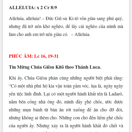
ALLELUIA: x 2 Cr 8:9
Alleluia, alleluia! – Đức Giê-su Ki-tô vốn giàu sang phú quý,
nhưng đã trở nên khó nghèo, để lấy cái nghèo của mình mà
làm cho anh em trở nên giàu có. – Alleluia.
PHÚC ÂM: Lc 16, 19-31
Tin Mừng Chúa Giêsu Kitô theo Thánh Luca.
Khi ấy, Chúa Giêsu phán cùng những người biệt phái rằng:
“Có một nhà phú hộ kia vận toàn gấm vóc, lụa là, ngày ngày
yến tiệc linh đình. Lại có một người hành khất tên là Ladarô,
nằm bên cổng nhà ông đó, mình đầy ghẻ chốc, ước được
những mụn bánh từ bàn ăn rớt xuống để ăn cho đỡ đói,
nhưng không ai thèm cho. Những con chó đến liếm ghẻ chốc
của người ấy. Nhưng xảy ra là người hành khất đó chết và