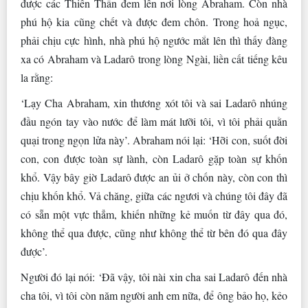
được các Thiên Thần đem lên nơi lòng Abraham. Còn nhà
phú hộ kia cũng chết và được đem chôn. Trong hoả ngục,
phải chịu cực hình, nhà phú hộ ngước mắt lên thì thấy đàng
xa có Abraham và Ladarô trong lòng Ngài, liền cất tiếng kêu
la rằng:
‘Lạy Cha Abraham, xin thương xót tôi và sai Ladarô nhúng
đầu ngón tay vào nước để làm mát lưỡi tôi, vì tôi phải quằn
quại trong ngọn lửa này’. Abraham nói lại: ‘Hỡi con, suốt đời
con, con được toàn sự lành, còn Ladarô gặp toàn sự khốn
khổ. Vậy bây giờ Ladarô được an ủi ở chốn này, còn con thì
chịu khốn khổ. Vả chăng, giữa các ngươi và chúng tôi đây đã
có sẵn một vực thẳm, khiến những kẻ muốn từ đây qua đó,
không thể qua được, cũng như không thể từ bên đó qua đây
được’.
Người đó lại nói: ‘Ðã vậy, tôi nài xin cha sai Ladarô đến nhà
cha tôi, vì tôi còn năm người anh em nữa, để ông bảo họ, kẻo