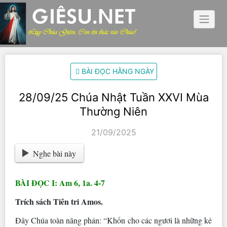
Skip
to
content
BÀI ĐỌC HẰNG NGÀY
28/09/25 Chúa Nhật Tuần XXVI Mùa
Thường Niên
21/09/2025
Nghe bài này
BÀI ĐỌC I: Am 6, 1a. 4-7
Trích sách Tiên tri Amos.
Ðây Chúa toàn năng phán: “Khốn cho các ngươi là những kẻ