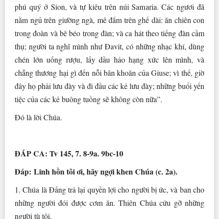
phú quý ở Sion, và tự kiêu trên núi Samaria. Các ngươi đã
nằm ngủ trên giường ngà, mê đắm trên ghế dài: ăn chiên con
trong đoàn và bê béo trong đàn; và ca hát theo tiếng đàn cầm
thụ; người ta nghĩ mình như Ðavit, có những nhạc khí, dùng
chén lớn uống rượu, lấy dầu hảo hạng xức lên mình, và
chẳng thương hại gì đến nỗi băn khoăn của Giuse; vì thế, giờ
đây họ phải lưu đày và đi đầu các kẻ lưu đày; những buổi yến
tiệc của các kẻ buông tuồng sẽ không còn nữa”.
Ðó là lời Chúa.
ÐÁP CA: Tv 145, 7. 8-9a. 9bc-10
Ðáp:
Linh hồn tôi ơi, hãy ngợi khen Chúa (c. 2a).
1. Chúa là Ðấng trả lại quyền lợi cho người bị ức, và ban cho
những người đói được cơm ăn. Thiên Chúa cứu gỡ những
người tù tội.