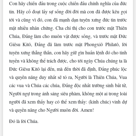
Con hãy chiến đấu trong cuộc chiến đấu chính nghĩa của đức
tin. Hãy cố đoạt lấy sự sống đời đời mà con đã được kêu gọi
tới và cũng vì đó, con đã mạnh dạn tuyên xưng đức tin trước
mặt nhiều nhân chứng. Cha chỉ thị cho con trước mặt Thiên
Chúa, Ðấng làm cho muôn vật được sống, và trước mặt Ðức
Giêsu Kitô, Ðấng đã làm trước mặt Phongxiô Philatô, lời
tuyên xưng thẳng thắn, con hãy giữ gìn huấn lệnh đó cho tinh
tuyền và không thể trách được, cho tới ngày Chúa chúng ta là
Ðức Giêsu Kitô lại đến, mà đến thời đã định, Ðấng phúc lộc
và quyền năng duy nhất sẽ tỏ ra, Người là Thiên Chúa, Vua
các vua và Chúa các chúa, Ðấng độc nhất trường sinh bất tử,
Người ngự trong ánh sáng siêu phàm, không một ai trong loài
người đã xem thấy hay có thể xem thấy: (kính chúc) vinh dự
và quyền năng cho Người muôn đời. Amen!
Ðó là lời Chúa.