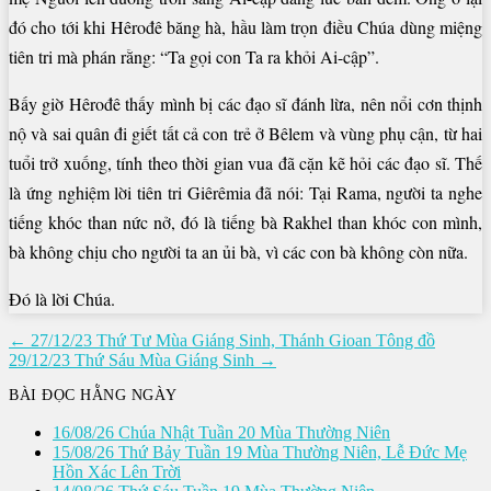
đó cho tới khi Hêrođê băng hà, hầu làm trọn điều Chúa dùng miệng
tiên tri mà phán rằng: “Ta gọi con Ta ra khỏi Ai-cập”.
Bấy giờ Hêrođê thấy mình bị các đạo sĩ đánh lừa, nên nổi cơn thịnh
nộ và sai quân đi giết tất cả con trẻ ở Bêlem và vùng phụ cận, từ hai
tuổi trở xuống, tính theo thời gian vua đã cặn kẽ hỏi các đạo sĩ. Thế
là ứng nghiệm lời tiên tri Giêrêmia đã nói: Tại Rama, người ta nghe
tiếng khóc than nức nở, đó là tiếng bà Rakhel than khóc con mình,
bà không chịu cho người ta an ủi bà, vì các con bà không còn nữa.
Đó là lời Chúa.
Điều
← 27/12/23 Thứ Tư Mùa Giáng Sinh, Thánh Gioan Tông đồ
29/12/23 Thứ Sáu Mùa Giáng Sinh →
hướng
bài
BÀI ĐỌC HẰNG NGÀY
viết
16/08/26 Chúa Nhật Tuần 20 Mùa Thường Niên
15/08/26 Thứ Bảy Tuần 19 Mùa Thường Niên, Lễ Ðức Mẹ
Hồn Xác Lên Trời