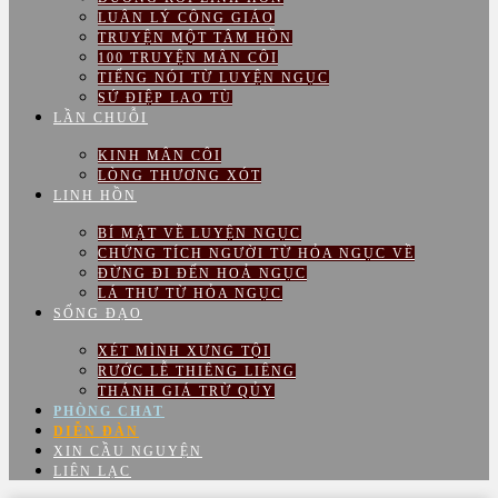
LUÂN LÝ CÔNG GIÁO
TRUYỆN MỘT TÂM HỒN
100 TRUYỆN MÂN CÔI
TIẾNG NÓI TỪ LUYỆN NGỤC
SỨ ĐIỆP LAO TÙ
LẦN CHUỖI
KINH MÂN CÔI
LÒNG THƯƠNG XÓT
LINH HỒN
BÍ MẬT VỀ LUYỆN NGỤC
CHỨNG TÍCH NGƯỜI TỪ HỎA NGỤC VỀ
ĐỪNG ĐI ĐẾN HOẢ NGỤC
LÁ THƯ TỪ HỎA NGỤC
SỐNG ĐẠO
XÉT MÌNH XƯNG TỘI
RƯỚC LỄ THIÊNG LIÊNG
THÁNH GIÁ TRỪ QỦY
PHÒNG CHAT
DIỄN ĐÀN
XIN CẦU NGUYỆN
LIÊN LẠC