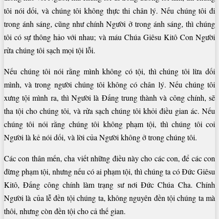
tôi nói dối, và chúng tôi không thực thi chân lý. Nếu chúng tôi đi
trong ánh sáng, cũng như chính Người ở trong ánh sáng, thì chúng
tôi có sự thông hảo với nhau; và máu Chúa Giêsu Kitô Con Người
rửa chúng tôi sạch mọi tội lỗi.
Nếu chúng tôi nói rằng mình không có tội, thì chúng tôi lừa dối
mình, và trong người chúng tôi không có chân lý. Nếu chúng tôi
xưng tội mình ra, thì Người là Đấng trung thành và công chính, sẽ
tha tội cho chúng tôi, và rửa sạch chúng tôi khỏi điều gian ác. Nếu
chúng tôi nói rằng chúng tôi không phạm tội, thì chúng tôi coi
Người là kẻ nói dối, và lời của Người không ở trong chúng tôi.
Các con thân mến, cha viết những điều này cho các con, để các con
đừng phạm tội, nhưng nếu có ai phạm tội, thì chúng ta có Đức Giêsu
Kitô, Đấng công chính làm trạng sư nơi Đức Chúa Cha. Chính
Người là của lễ đền tội chúng ta, không nguyên đền tội chúng ta mà
thôi, nhưng còn đền tội cho cả thế gian.