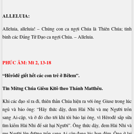
ALLELUIA:
Alleluia, alleluia! – Chúng con ca ngợi Chúa là Thiên Chúa; tinh
binh các Đấng Tử Đạo ca ngợi Chúa. – Alleluia.
PHÚC ÂM: Mt 2, 13-18
“Hêrôđê giết hết các con trẻ ở Bêlem”.
Tin Mừng Chúa Giêsu Kitô theo Thánh Matthêu.
Khi các đạo sĩ ra đi, thiên thần Chúa hiện ra với ông Giuse trong lúc
ngủ và bảo ông: “Hãy thức dậy, đem Hài Nhi và mẹ Người trốn
sang Ai-cập, và ở đó cho tới khi tôi báo lại ông, vì Hêrođê sắp sửa
tìm kiếm Hài Nhi để sát hại Người”. Ông thức dậy, đem Hài Nhi và
mẹ Người lên đường trốn sang Ai-cập đang lúc ban đêm. Ông ở lại