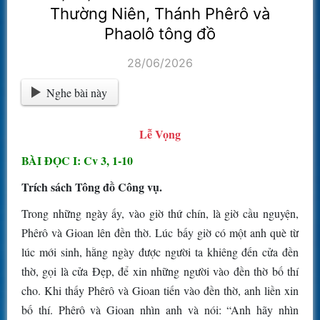
Thường Niên, Thánh Phêrô và
Phaolô tông đồ
28/06/2026
Nghe bài này
Lễ Vọng
BÀI ĐỌC I: Cv 3, 1-10
Trích sách Tông đồ Công vụ.
Trong những ngày ấy, vào giờ thứ chín, là giờ cầu nguyện,
Phêrô và Gioan lên đền thờ. Lúc bấy giờ có một anh què từ
lúc mới sinh, hằng ngày được người ta khiêng đến cửa đền
thờ, gọi là cửa Đẹp, để xin những người vào đền thờ bố thí
cho. Khi thấy Phêrô và Gioan tiến vào đền thờ, anh liền xin
bố thí. Phêrô và Gioan nhìn anh và nói: “Anh hãy nhìn