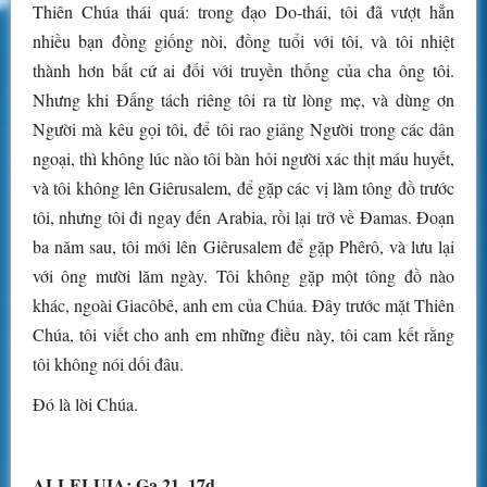
Thiên Chúa thái quá: trong đạo Do-thái, tôi đã vượt hẳn
nhiều bạn đồng giống nòi, đồng tuổi với tôi, và tôi nhiệt
thành hơn bất cứ ai đối với truyền thống của cha ông tôi.
Nhưng khi Đấng tách riêng tôi ra từ lòng mẹ, và dùng ơn
Người mà kêu gọi tôi, để tôi rao giảng Người trong các dân
ngoại, thì không lúc nào tôi bàn hỏi người xác thịt máu huyết,
và tôi không lên Giêrusalem, để gặp các vị làm tông đồ trước
tôi, nhưng tôi đi ngay đến Arabia, rồi lại trở về Đamas. Đoạn
ba năm sau, tôi mới lên Giêrusalem để gặp Phêrô, và lưu lại
với ông mười lăm ngày. Tôi không gặp một tông đồ nào
khác, ngoài Giacôbê, anh em của Chúa. Đây trước mặt Thiên
Chúa, tôi viết cho anh em những điều này, tôi cam kết rằng
tôi không nói dối đâu.
Đó là lời Chúa.
ALLELUIA: Ga 21, 17d