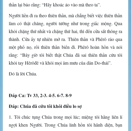
thần lại bảo rằng: “Hãy khoác áo vào mà theo ta”.
Người liền đi ra theo thiên thần, mà chẳng biết việc thiên thần
làm có thật chăng, người tưởng như trong giấc mộng. Qua
khỏi chặng thứ nhất và chặng thứ hai, thì đến cửa sắt thông ra
thành. Cửa ấy tự nhiên mở ra. Thiên thần và Phêrô rảo qua
một phố nọ, rồi thiên thần biến đi. Phêrô hoàn hồn và nói
rằng: “Bây giờ tôi biết thật Chúa đã sai thiên thần cứu tôi
khỏi tay Hêrôđê và khỏi mọi âm mưu của dân Do-thái”.
Ðó là lời Chúa.
Ðáp Ca: Tv 33, 2-3. 4-5. 6-7. 8-9
Ðáp: Chúa đã cứu tôi khỏi điều lo sợ
1. Tôi chúc tụng Chúa trong mọi lúc; miệng tôi hằng liên lỉ
ngợi khen Người. Trong Chúa linh hồn tôi hãnh diện, bạn