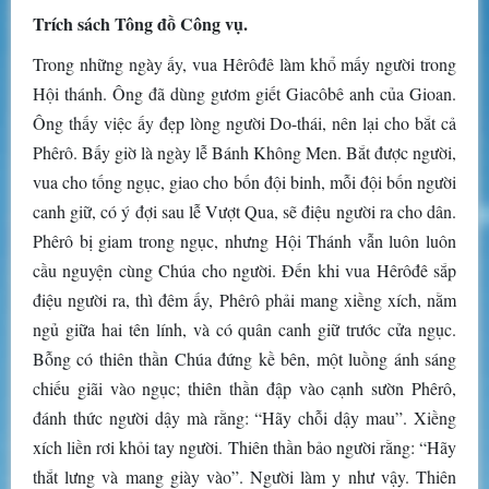
Trích sách Tông đồ Công vụ.
Trong những ngày ấy, vua Hêrôđê làm khổ mấy người trong
Hội thánh. Ông đã dùng gươm giết Giacôbê anh của Gioan.
Ông thấy việc ấy đẹp lòng người Do-thái, nên lại cho bắt cả
Phêrô. Bấy giờ là ngày lễ Bánh Không Men. Bắt được người,
vua cho tống ngục, giao cho bốn đội binh, mỗi đội bốn người
canh giữ, có ý đợi sau lễ Vượt Qua, sẽ điệu người ra cho dân.
Phêrô bị giam trong ngục, nhưng Hội Thánh vẫn luôn luôn
cầu nguyện cùng Chúa cho người. Ðến khi vua Hêrôđê sắp
điệu người ra, thì đêm ấy, Phêrô phải mang xiềng xích, nằm
ngủ giữa hai tên lính, và có quân canh giữ trước cửa ngục.
Bỗng có thiên thần Chúa đứng kề bên, một luồng ánh sáng
chiếu giãi vào ngục; thiên thần đập vào cạnh sườn Phêrô,
đánh thức người dậy mà rằng: “Hãy chỗi dậy mau”. Xiềng
xích liền rơi khỏi tay người. Thiên thần bảo người rằng: “Hãy
thắt lưng và mang giày vào”. Người làm y như vậy. Thiên