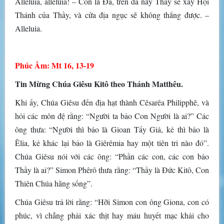
Alleluia, alleluia! – Con là Ðá, trên đá này Thầy sẽ xây Hội
Thánh của Thầy, và cửa địa ngục sẽ không thắng được. –
Alleluia.
Phúc Âm: Mt 16, 13-19
Tin Mừng Chúa Giêsu Kitô theo Thánh Matthêu.
Khi ấy, Chúa Giêsu đến địa hạt thành Cêsarêa Philipphê, và
hỏi các môn đệ rằng: “Người ta bảo Con Người là ai?” Các
ông thưa: “Người thì bảo là Gioan Tẩy Giả, kẻ thì bảo là
Êlia, kẻ khác lại bảo là Giêrêmia hay một tiên tri nào đó”.
Chúa Giêsu nói với các ông: “Phần các con, các con bảo
Thầy là ai?” Simon Phêrô thưa rằng: “Thầy là Ðức Kitô, Con
Thiên Chúa hằng sống”.
Chúa Giêsu trả lời rằng: “Hỡi Simon con ông Giona, con có
phúc, vì chẳng phải xác thịt hay máu huyết mạc khải cho