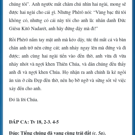
chúng tôi”. Anh ngước mắt chăm chú nhìn hai ngài, mong sẽ
được hai ngài cho cái gì. Nhưng Phêrô nói: “Vàng bạc thì tôi
không có, nhưng có cái này tôi cho anh là: nhân danh Đức
Giêsu Kitô Nadarét, anh hãy đứng dậy mà đi!”
Rồi Phêrô nắm tay mặt anh mà kéo dậy, tức thì mắt cá và bàn
chân anh trở nên cứng cát; anh nhảy ngay lên mà đứng và đi
được; anh cùng hai ngài tiến vào đền thờ, anh vừa đi vừa
nhảy nhót và ngợi khen Thiên Chúa, và dân chúng đều thấy
anh đi và ngợi khen Chúa. Họ nhận ra anh chính là kẻ ngồi
ăn xin ở cửa Đẹp đền thờ, nên họ bỡ ngỡ và sửng sốt về việc
xảy đến cho anh.
Đó là lời Chúa.
ĐÁP CA: Tv 18, 2-3. 4-5
Đáp: Tiếng chúng đã vang cùng trái đất
.
(c. 5a)