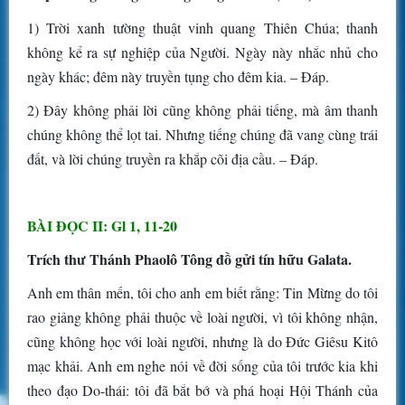
1) Trời xanh tường thuật vinh quang Thiên Chúa; thanh
không kể ra sự nghiệp của Người. Ngày này nhắc nhủ cho
ngày khác; đêm này truyền tụng cho đêm kia. – Đáp.
2) Đây không phải lời cũng không phải tiếng, mà âm thanh
chúng không thể lọt tai. Nhưng tiếng chúng đã vang cùng trái
đất, và lời chúng truyền ra khắp cõi địa cầu. – Đáp.
BÀI ĐỌC II: Gl 1, 11-20
Trích thư Thánh Phaolô Tông đồ gửi tín hữu Galata.
Anh em thân mến, tôi cho anh em biết rằng: Tin Mừng do tôi
rao giảng không phải thuộc về loài người, vì tôi không nhận,
cũng không học với loài người, nhưng là do Đức Giêsu Kitô
mạc khải. Anh em nghe nói về đời sống của tôi trước kia khi
theo đạo Do-thái: tôi đã bắt bớ và phá hoại Hội Thánh của