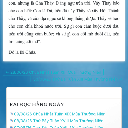
con, nhưng là Cha Thầy, Ðấng ngự trên trời. Vậy Thầy bảo
cho con biết: Con là Ðá, trên đá này Thầy sẽ xây Hội Thánh
của Thầy, và cửa địa ngục sẽ không thắng được. Thầy sẽ trao
cho con chìa khoá nước trời. Sự gì con cầm buộc dưới đất,
trên trời cũng cầm buộc; và sự gì con cởi mở dưới đất, trên
trời cũng cởi mở”.
Ðó là lời Chúa.
Điều
← 28/06/26 Chúa Nhật Tuần XIII Mùa Thường Niên
hướng
30/06/26 Thứ Ba Tuần XIII Mùa Thường Niên →
bài
viết
BÀI ĐỌC HẰNG NGÀY
09/08/26 Chúa Nhật Tuần XIX Mùa Thường Niên
08/08/26 Thứ Bảy Tuần XVIII Mùa Thường Niên
07/08/26 Thứ Sáu Tuần XVIII Mùa Thường Niên