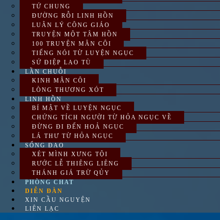
TỨ CHUNG
ĐƯỜNG RỖI LINH HỒN
LUÂN LÝ CÔNG GIÁO
TRUYỆN MỘT TÂM HỒN
100 TRUYỆN MÂN CÔI
TIẾNG NÓI TỪ LUYỆN NGỤC
SỨ ĐIỆP LAO TÙ
LẦN CHUỖI
KINH MÂN CÔI
LÒNG THƯƠNG XÓT
LINH HỒN
BÍ MẬT VỀ LUYỆN NGỤC
CHỨNG TÍCH NGƯỜI TỪ HỎA NGỤC VỀ
ĐỪNG ĐI ĐẾN HOẢ NGỤC
LÁ THƯ TỪ HỎA NGỤC
SỐNG ĐẠO
XÉT MÌNH XƯNG TỘI
RƯỚC LỄ THIÊNG LIÊNG
THÁNH GIÁ TRỪ QỦY
PHÒNG CHAT
DIỄN ĐÀN
XIN CẦU NGUYỆN
LIÊN LẠC