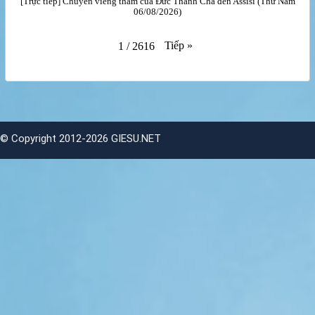
[Trực tiếp] Chuyến viếng thăm của Đức Thánh Cha đến Assisi (Thứ Năm
06/08/2026)
Tiếp
»
1
/
2616
©
Copyright 2012-2026 GIESU.NET