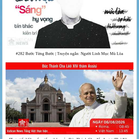
#282 Bước Từng Bước | Truyện ngắn: Người Linh Mục Mù Lòa