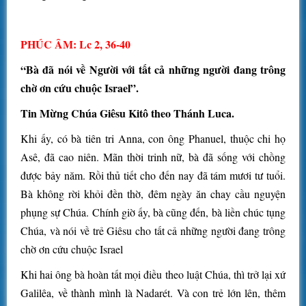
PHÚC ÂM: Lc 2, 36-40
“Bà đã nói về Người với tất cả những người đang trông
chờ ơn cứu chuộc Israel”.
Tin Mừng Chúa Giêsu Kitô theo Thánh Luca.
Khi ấy, có bà tiên tri Anna, con ông Phanuel, thuộc chi họ
Asê, đã cao niên. Mãn thời trinh nữ, bà đã sống với chồng
được bảy năm. Rồi thủ tiết cho đến nay đã tám mươi tư tuổi.
Bà không rời khỏi đền thờ, đêm ngày ăn chay cầu nguyện
phụng sự Chúa. Chính giờ ấy, bà cũng đến, bà liền chúc tụng
Chúa, và nói về trẻ Giêsu cho tất cả những người đang trông
chờ ơn cứu chuộc Israel
Khi hai ông bà hoàn tất mọi điều theo luật Chúa, thì trở lại xứ
Galilêa, về thành mình là Nadarét. Và con trẻ lớn lên, thêm