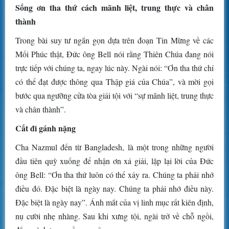
Sống ơn tha thứ cách mãnh liệt, trung thực và chân
thành
Trong bài suy tư ngắn gọn dựa trên đoạn Tin Mừng về các
Mối Phúc thật, Đức ông Bell nói rằng Thiên Chúa đang nói
trực tiếp với chúng ta, ngay lúc này. Ngài nói: “Ơn tha thứ chỉ
có thể đạt được thông qua Thập giá của Chúa”, và mời gọi
bước qua ngưỡng cửa tòa giải tội với “sự mãnh liệt, trung thực
và chân thành”.
Cất đi gánh nặng
Cha Nazmul đến từ Bangladesh, là một trong những người
đầu tiên quỳ xuống để nhận ơn xá giải, lặp lại lời của Đức
ông Bell: “Ơn tha thứ luôn có thể xảy ra. Chúng ta phải nhớ
điều đó. Đặc biệt là ngày nay. Chúng ta phải nhớ điều này.
Đặc biệt là ngày nay”. Ánh mắt của vị linh mục rất kiên định,
nụ cười nhẹ nhàng. Sau khi xưng tội, ngài trở về chỗ ngồi,