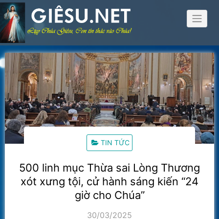
Skip
to
content
TIN TỨC
500 linh mục Thừa sai Lòng Thương
xót xưng tội, cử hành sáng kiến “24
giờ cho Chúa”
30/03/2025