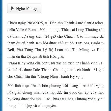
Nghe bài này
Chiều ngày 28/3/2025, tại Đền thờ Thánh Anrê Sant’Andrea
della Valle ở Roma, 500 linh mục Thừa sai Lòng Thương xót
đã tham dự sáng kiến “24 giờ cho Chúa”. Các linh mục đã
tham dự cử hành sám hối được chủ sự bởi Đức ông Graham
Bell, Phó Tổng Thư ký Bộ Loan báo Tin Mừng, và lãnh
nhận ơn tha tội qua Bí tích Hòa giải.
“Ngài là hy vọng của con”, lời xác tín trích từ Thánh vịnh 71,
là chủ đề được Đức Thánh Cha chọn cho cử hành “24 giờ
cho Chúa” lần thứ 7, trong Năm Thánh Hy vọng.
500 linh mục đến từ bốn phương trời mang theo khát vọng
hòa giải, chứng nhân của một đức tin được ôm ấp, của một
hy vọng được đổi mới. Các Thừa sai Lòng Thương xót quy tụ
trong thinh lặng và cầu nguyện.