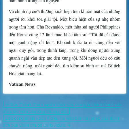
đắm mình trong cầu nguyện.
Và chính nụ cười thường xuất hiện trên khuôn mặt của những
người rời khỏi tòa giải tội. Một biểu hiện của sự nhẹ nhõm
trong tâm hồn. Cha Reynaldo, một thừa sai người Philippines
đến Roma cùng 12 linh mục khác tâm sự: “Tôi đã cất được
một gánh nặng rất lớn”. Khoảnh khắc tạ ơn cũng đến với
ngài: quỳ gối, trong thinh lặng, trong khi dòng người xung
quanh ngài vẫn tiếp tục đến xưng tội. Mỗi người đều có câu
chuyện riêng, mỗi người đều tìm kiếm sự bình an mà Bí tích
Hòa giải mang lại.
Vatican News
Điều
← Đức Thánh Cha khuyến khích các cha giải tội trở thành các
hướng
thừa tác viên của lòng thương xót
bài
Các công tố viên của Ý điều tra việc bán trái phép các thánh
viết
tích của Chân phước Carlo Acutis →