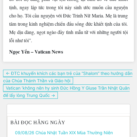
tịnh, ngay lập tức trong tôi nảy sinh ước muốn cầu nguyện
cho họ. Tôi cầu nguyện với Đức Trinh Nữ Maria. Mẹ là trung
tâm trong kinh nghiệm chiến đấu sống đức khiết tịnh của tôi.
Mẹ dịu dàng, ngọt ngào đầy tình mẫu tử với những người tội
lỗi như tôi”.
Ngọc Yến – Vatican News
Điều
← ĐTC khuyến khích các bạn trẻ của “Shalom” theo hướng dẫn
hướng
của Chúa Thánh Thần và Giáo hội
bài
Vatican ‘không nên hy sinh Đức Hồng Y Giuse Trần Nhật Quân
viết
để lấy lòng Trung Quốc →
BÀI ĐỌC HẰNG NGÀY
09/08/26 Chúa Nhật Tuần XIX Mùa Thường Niên