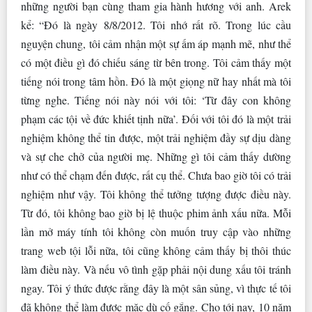
những người bạn cùng tham gia hành hương với anh. Arek
kể: “Đó là ngày 8/8/2012. Tôi nhớ rất rõ. Trong lúc cầu
nguyện chung, tôi cảm nhận một sự ấm áp mạnh mẽ, như thể
có một điều gì đó chiếu sáng từ bên trong. Tôi cảm thấy một
tiếng nói trong tâm hồn. Đó là một giọng nữ hay nhất mà tôi
từng nghe. Tiếng nói này nói với tôi: ‘Từ đây con không
phạm các tội về đức khiết tịnh nữa’. Đối với tôi đó là một trải
nghiệm không thể tin được, một trải nghiệm đầy sự dịu dàng
và sự che chở của người mẹ. Những gì tôi cảm thấy dường
như có thể chạm đến được, rất cụ thể. Chưa bao giờ tôi có trải
nghiệm như vậy. Tôi không thể tưởng tượng được điều này.
Từ đó, tôi không bao giờ bị lệ thuộc phim ảnh xấu nữa. Mỗi
lần mở máy tính tôi không còn muốn truy cập vào những
trang web tội lỗi nữa, tôi cũng không cảm thấy bị thôi thúc
làm điều này. Và nếu vô tình gặp phải nội dung xấu tôi tránh
ngay. Tôi ý thức được rằng đây là một sân sủng, vì thực tế tôi
đã không thể làm được mặc dù cố gắng. Cho tới nay, 10 năm