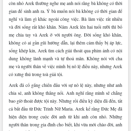
còn nhỏ Arek thường nghe mẹ anh nói rằng bà không có thời
gian để sinh anh ra. Ý bà muốn nói bà không có thời gian để
nghĩ và làm gì khác ngoài công việc. Bà làm việc rất nhiều
và đời sống rất khó khăn. Năm Arek lên hai tuổi rưỡi thì bố
mẹ chia tay và Arek ở với người ông. Đời sống khó khăn,
không có ai gần gũi hướng dẫn, lại thêm cảm thấy bị áp lực,
sống khép kín, Arek tìm cách giải thoát qua phim ảnh có nội
dung không lành mạnh và tự thoả mãn. Không nói với cha
mẹ và người thân về việc mình bị nô lệ điều này, nhưng Arek
có xưng thú trong toà giải tội.
Arek đã cố gắng chiến đấu với sự nô lệ này, nhưng như anh
chia sẻ, anh không thắng nổi. Anh nghĩ rằng mình sẽ chẳng
bao giờ thoát được tội này. Nhưng rồi điều kỳ diệu đã đến, tất
cả bắt đầu từ Đức Trinh Nữ Maria. Arek kể rằng Đức Mẹ đã
hiện diện trong cuộc đời anh từ khi anh còn nhỏ. Những
người thân trong gia đình cho biết, khi vừa mới chào đời, anh