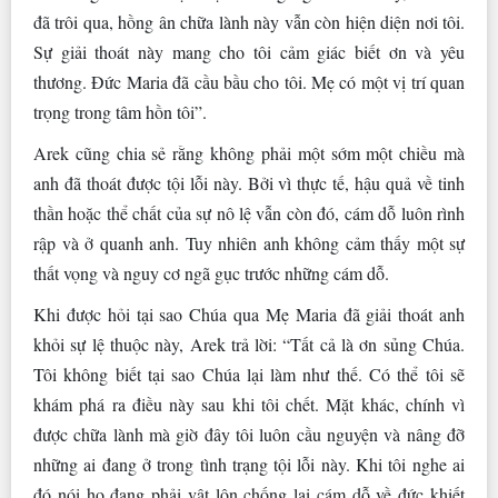
đã trôi qua, hồng ân chữa lành này vẫn còn hiện diện nơi tôi.
Sự giải thoát này mang cho tôi cảm giác biết ơn và yêu
thương. Đức Maria đã cầu bầu cho tôi. Mẹ có một vị trí quan
trọng trong tâm hồn tôi”.
Arek cũng chia sẻ rằng không phải một sớm một chiều mà
anh đã thoát được tội lỗi này. Bởi vì thực tế, hậu quả về tinh
thần hoặc thể chất của sự nô lệ vẫn còn đó, cám dỗ luôn rình
rập và ở quanh anh. Tuy nhiên anh không cảm thấy một sự
thất vọng và nguy cơ ngã gục trước những cám dỗ.
Khi được hỏi tại sao Chúa qua Mẹ Maria đã giải thoát anh
khỏi sự lệ thuộc này, Arek trả lời: “Tất cả là ơn sủng Chúa.
Tôi không biết tại sao Chúa lại làm như thế. Có thể tôi sẽ
khám phá ra điều này sau khi tôi chết. Mặt khác, chính vì
được chữa lành mà giờ đây tôi luôn cầu nguyện và nâng đỡ
những ai đang ở trong tình trạng tội lỗi này. Khi tôi nghe ai
đó nói họ đang phải vật lộn chống lại cám dỗ về đức khiết