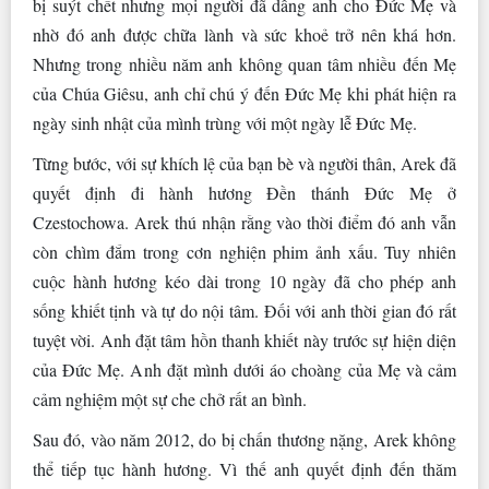
bị suýt chết nhưng mọi người đã dâng anh cho Đức Mẹ và
nhờ đó anh được chữa lành và sức khoẻ trở nên khá hơn.
Nhưng trong nhiều năm anh không quan tâm nhiều đến Mẹ
của Chúa Giêsu, anh chỉ chú ý đến Đức Mẹ khi phát hiện ra
ngày sinh nhật của mình trùng với một ngày lễ Đức Mẹ.
Từng bước, với sự khích lệ của bạn bè và người thân, Arek đã
quyết định đi hành hương Đền thánh Đức Mẹ ở
Czestochowa. Arek thú nhận rằng vào thời điểm đó anh vẫn
còn chìm đắm trong cơn nghiện phim ảnh xấu. Tuy nhiên
cuộc hành hương kéo dài trong 10 ngày đã cho phép anh
sống khiết tịnh và tự do nội tâm. Đối với anh thời gian đó rất
tuyệt vời. Anh đặt tâm hồn thanh khiết này trước sự hiện diện
của Đức Mẹ. Anh đặt mình dưới áo choàng của Mẹ và cảm
cảm nghiệm một sự che chở rất an bình.
Sau đó, vào năm 2012, do bị chấn thương nặng, Arek không
thể tiếp tục hành hương. Vì thế anh quyết định đến thăm