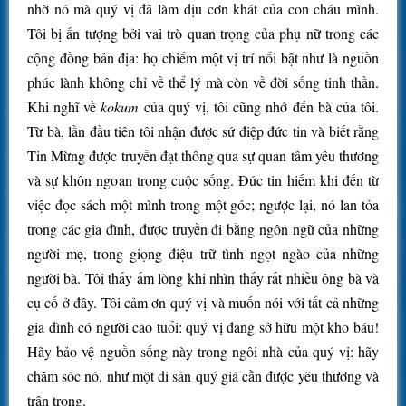
nhờ nó mà quý vị đã làm dịu cơn khát của con cháu mình.
Tôi bị ấn tượng bởi vai trò quan trọng của phụ nữ trong các
cộng đồng bản địa: họ chiếm một vị trí nổi bật như là nguồn
phúc lành không chỉ về thể lý mà còn về đời sống tinh thần.
Khi nghĩ về
kokum
của quý vị, tôi cũng nhớ đến bà của tôi.
Từ bà, lần đầu tiên tôi nhận được sứ điệp đức tin và biết rằng
Tin Mừng được truyền đạt thông qua sự quan tâm yêu thương
và sự khôn ngoan trong cuộc sống. Đức tin hiếm khi đến từ
việc đọc sách một mình trong một góc; ngược lại, nó lan tỏa
trong các gia đình, được truyền đi bằng ngôn ngữ của những
người mẹ, trong giọng điệu trữ tình ngọt ngào của những
người bà. Tôi thấy ấm lòng khi nhìn thấy rất nhiều ông bà và
cụ cố ở đây. Tôi cảm ơn quý vị và muốn nói với tất cả những
gia đình có người cao tuổi: quý vị đang sở hữu một kho báu!
Hãy bảo vệ nguồn sống này trong ngôi nhà của quý vị: hãy
chăm sóc nó, như một di sản quý giá cần được yêu thương và
trân trọng.