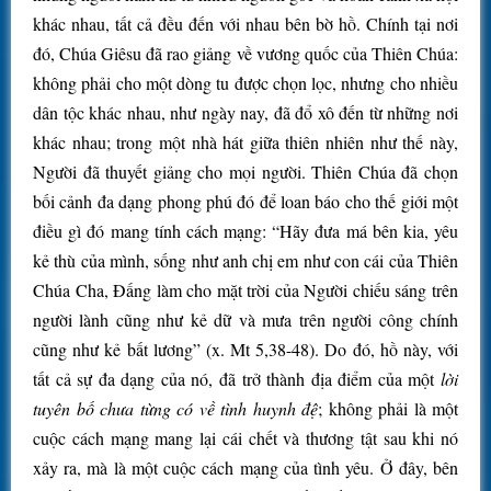
khác nhau, tất cả đều đến với nhau bên bờ hồ. Chính tại nơi
đó, Chúa Giêsu đã rao giảng về vương quốc của Thiên Chúa:
không phải cho một dòng tu được chọn lọc, nhưng cho nhiều
dân tộc khác nhau, như ngày nay, đã đổ xô đến từ những nơi
khác nhau; trong một nhà hát giữa thiên nhiên như thế này,
Người đã thuyết giảng cho mọi người. Thiên Chúa đã chọn
bối cảnh đa dạng phong phú đó để loan báo cho thế giới một
điều gì đó mang tính cách mạng: “Hãy đưa má bên kia, yêu
kẻ thù của mình, sống như anh chị em như con cái của Thiên
Chúa Cha, Đấng làm cho mặt trời của Người chiếu sáng trên
người lành cũng như kẻ dữ và mưa trên người công chính
cũng như kẻ bất lương” (x. Mt 5,38-48). Do đó, hồ này, với
tất cả sự đa dạng của nó, đã trở thành địa điểm của một
lời
tuyên bố chưa từng có về tình huynh đệ
; không phải là một
cuộc cách mạng mang lại cái chết và thương tật sau khi nó
xảy ra, mà là một cuộc cách mạng của tình yêu. Ở đây, bên