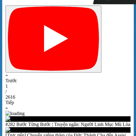
«
Trước
1
/
2616
Tiếp
»
#282 Bước Từng Bước | Truyện ngắn: Người Linh Mục Mù Lòa
[Trực tiếp] Chuyến viếng thăm của Đức Thánh Cha đến Assisi