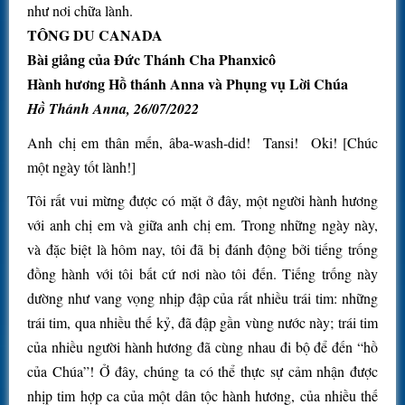
như nơi chữa lành.
TÔNG DU CANADA
Bài giảng của Đức Thánh Cha Phanxicô
Hành hương Hồ thánh Anna và Phụng vụ Lời Chúa
Hồ Thánh Anna, 26/07/2022
Anh chị em thân mến, âba-wash-did! Tansi! Oki! [Chúc
một ngày tốt lành!]
Tôi rất vui mừng được có mặt ở đây, một người hành hương
với anh chị em và giữa anh chị em. Trong những ngày này,
và đặc biệt là hôm nay, tôi đã bị đánh động bởi tiếng trống
đồng hành với tôi bất cứ nơi nào tôi đến. Tiếng trống này
dường như vang vọng nhịp đập của rất nhiều trái tim: những
trái tim, qua nhiều thế kỷ, đã đập gần vùng nước này; trái tim
của nhiều người hành hương đã cùng nhau đi bộ để đến “hồ
của Chúa”! Ở đây, chúng ta có thể thực sự cảm nhận được
nhịp tim hợp ca của một dân tộc hành hương, của nhiều thế