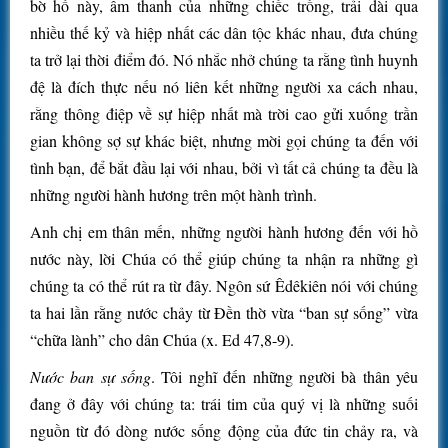
bờ hồ này, âm thanh của những chiếc trống, trải dài qua
nhiều thế kỷ và hiệp nhất các dân tộc khác nhau, đưa chúng
ta trở lại thời điểm đó. Nó nhắc nhở chúng ta rằng tình huynh
đệ là đích thực nếu nó liên kết những người xa cách nhau,
rằng thông điệp về sự hiệp nhất mà trời cao gửi xuống trần
gian không sợ sự khác biệt, nhưng mời gọi chúng ta đến với
tình bạn, để bắt đầu lại với nhau, bởi vì tất cả chúng ta đều là
những người hành hương trên một hành trình.
Anh chị em thân mến, những người hành hương đến với hồ
nước này, lời Chúa có thể giúp chúng ta nhận ra những gì
chúng ta có thể rút ra từ đây. Ngôn sứ Êdêkiên nói với chúng
ta hai lần rằng nước chảy từ Đền thờ vừa “ban sự sống” vừa
“chữa lành” cho dân Chúa (x. Ed 47,8-9).
Nước ban sự sống
. Tôi nghĩ đến những người bà thân yêu
đang ở đây với chúng ta: trái tim của quý vị là những suối
nguồn từ đó dòng nước sống động của đức tin chảy ra, và