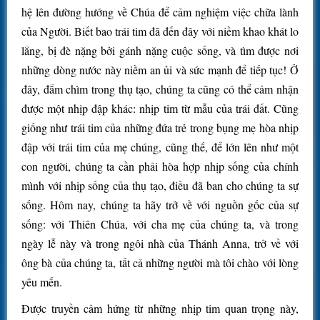
hệ lên đường hướng về Chúa để cảm nghiệm việc chữa lành
của Người. Biết bao trái tim đã đến đây với niềm khao khát lo
lắng, bị đè nặng bởi gánh nặng cuộc sống, và tìm được nơi
những dòng nước này niềm an ủi và sức mạnh để tiếp tục! Ở
đây, đắm chìm trong thụ tạo, chúng ta cũng có thể cảm nhận
được một nhịp đập khác: nhịp tim từ mẫu của trái đất. Cũng
giống như trái tim của những đứa trẻ trong bụng mẹ hòa nhịp
đập với trái tim của mẹ chúng, cũng thế, để lớn lên như một
con người, chúng ta cần phải hòa hợp nhịp sống của chính
mình với nhịp sống của thụ tạo, điều đã ban cho chúng ta sự
sống. Hôm nay, chúng ta hãy trở về với nguồn gốc của sự
sống: với Thiên Chúa, với cha mẹ của chúng ta, và trong
ngày lễ này và trong ngôi nhà của Thánh Anna, trở về với
ông bà của chúng ta, tất cả những người mà tôi chào với lòng
yêu mến.
Được truyền cảm hứng từ những nhịp tim quan trọng này,