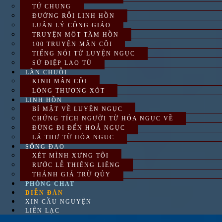
TỨ CHUNG
ĐƯỜNG RỖI LINH HỒN
LUÂN LÝ CÔNG GIÁO
TRUYỆN MỘT TÂM HỒN
100 TRUYỆN MÂN CÔI
TIẾNG NÓI TỪ LUYỆN NGỤC
SỨ ĐIỆP LAO TÙ
LẦN CHUỖI
KINH MÂN CÔI
LÒNG THƯƠNG XÓT
LINH HỒN
BÍ MẬT VỀ LUYỆN NGỤC
CHỨNG TÍCH NGƯỜI TỪ HỎA NGỤC VỀ
ĐỪNG ĐI ĐẾN HOẢ NGỤC
LÁ THƯ TỪ HỎA NGỤC
SỐNG ĐẠO
XÉT MÌNH XƯNG TỘI
RƯỚC LỄ THIÊNG LIÊNG
THÁNH GIÁ TRỪ QỦY
PHÒNG CHAT
DIỄN ĐÀN
XIN CẦU NGUYỆN
LIÊN LẠC