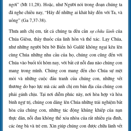
ngơi” (Mt 11,28). Hoặc, như Người nói trong đoạn chúng ta
đã nghe chiều nay, “Hãy để những ai khát hãy đến với Ta, và
uống” (Ga 7,37-38).
Thưa anh chị em, tất cả chúng ta đều cần
sự chữa lành
của
Chúa Giêsu, thầy thuốc của linh hồn và thể xác. Lạy Chúa,
như những người bên bờ Biển hồ Galilê không ngại kêu lên
cùng Chúa những nhu cầu của họ, chúng con cũng đến với
Chúa vào buổi tối hôm nay, với bất cứ nỗi đau nào chúng con
mang trong mình. Chúng con mang đến cho Chúa sự mệt
mỏi và những cuộc đấu tranh của chúng con, những vết
thương do bạo lực mà các anh chị em bản địa của chúng con
phải gánh chịu. Tại nơi diễm phúc này, nơi hòa hợp và hòa
bình ngự trị, chúng con dâng lên Chúa những trải nghiệm bất
hòa của chúng con, những tác động khủng khiếp của nạn
thực dân, nỗi đau không thể xóa nhòa của rất nhiều gia đình,
các ông bà và trẻ em. Xin giúp chúng con được chữa lành vết