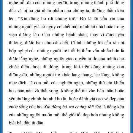
nghe nỗi đau của những người, trong những thành phố đông
đúc và bị hạ giá nhân phẩm của chúng ta, thường thầm kêu
lên: “Xin đừng bỏ rơi chúng tôi!” Đó là lời cầu xin của
những người già có nguy cơ chết một mình tại nhà hoặc trong
viện dưỡng lão. Của những bệnh nhân, thay vì được yêu
thương, được ban cho cái chết. Chính những lời cầu xin bị
bóp nghẹt của những người trẻ tuổi bị thẩm vấn nhiều hơn là
được lắng nghe, những người giao quyền tự do của mình cho
chiếc điện thoại di động, trong khi trên cùng những con
đường đó, những người trẻ khác lang thang, lạc lõng, không
mục đích, là con mồi của nghiện ngập, những thứ chỉ khiến
họ chán nản và thất vọng, không thể tin vào bản thân hoặc
yêu thương chính họ như họ là, hoặc đánh giá cao vẻ đẹp của
cuộc sống của họ.
Xin đừng bỏ rơi chúng tôi!
Đó là tiếng kêu
của những người muốn một thế giới tốt đẹp hơn nhưng không
biết bắt đầu từ đâu.