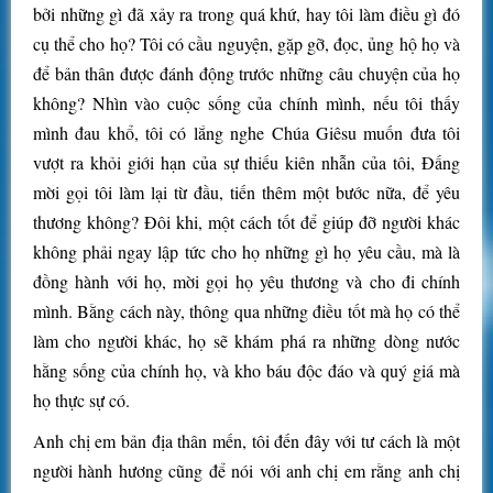
bởi những gì đã xảy ra trong quá khứ, hay tôi làm điều gì đó
cụ thể cho họ? Tôi có cầu nguyện, gặp gỡ, đọc, ủng hộ họ và
để bản thân được đánh động trước những câu chuyện của họ
không? Nhìn vào cuộc sống của chính mình, nếu tôi thấy
mình đau khổ, tôi có lắng nghe Chúa Giêsu muốn đưa tôi
vượt ra khỏi giới hạn của sự thiếu kiên nhẫn của tôi, Đấng
mời gọi tôi làm lại từ đầu, tiến thêm một bước nữa, để yêu
thương không? Đôi khi, một cách tốt để giúp đỡ người khác
không phải ngay lập tức cho họ những gì họ yêu cầu, mà là
đồng hành với họ, mời gọi họ yêu thương và cho đi chính
mình. Bằng cách này, thông qua những điều tốt mà họ có thể
làm cho người khác, họ sẽ khám phá ra những dòng nước
hằng sống của chính họ, và kho báu độc đáo và quý giá mà
họ thực sự có.
Anh chị em bản địa thân mến, tôi đến đây với tư cách là một
người hành hương cũng để nói với anh chị em rằng anh chị