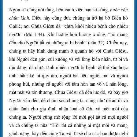
Ngôn sứ cũng nói rằng, bên cạnh việc ban sự sống,
nước còn
chữa lành
. Điều này cũng đưa chúng ta trở lại bờ Biển hồ
Galilê, nơi Chúa Giêsu đã “chữa khỏi nhiều bệnh cho nhiều
người” (Mc 1,34). Khi hoàng hôn buông xuống, “họ mang
đến cho Người tất cả những ai bị bệnh” (câu 32). Chiều nay,
chúng ta hãy hình dung mình ở quanh hồ với Chúa Giêsu,
khi Người đến gần, cúi xuống và với lòng kiên nhẫn, từ bi và
dịu dàng, đã chữa lành nhiều người bị bệnh về thể xác hoặc
tinh thần: kẻ bị quỷ ám, người bại liệt, người mù và người
phong hủi, nhưng cả người với tâm hồn tan vỡ và nản lòng,
mất mát và tổn thương. Chúa Giêsu đã đến lúc đó, và bây giờ
Người vẫn đến, để chăm sóc chúng ta, cũng như để an ủi và
chữa lành cho gia đình nhân loại cô đơn và mệt mỏi của
chúng ta. Người cũng mở rộng lời mời gọi tất cả mọi người
và cả chúng ta nữa: “Hỡi tất cả những ai mệt mỏi và mang
gánh nặng, hãy đến cùng Ta, và Ta sẽ cho các bạn được nghỉ