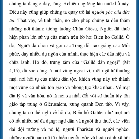
chúng ta đang ở đây, lặng lẽ chiêm ngưỡng làn nước hồ này.
Điều này cũng giúp chúng ta quay trở lại
nguồn gốc của đức
tin
. Thật vậy, về tinh thần, nó cho phép chúng ta đến thăm
những nơi thánh: tưởng tượng Chúa Giêsu, Người đã thực
hiện phần lớn sứ vụ của mình trên bờ hồ: Biển hồ Galilê. Ở
đó, Người đã chọn và gọi các Tông đồ, rao giảng các Mối
phúc, dạy nhiều dụ ngôn của mình, thực hiện các dấu hiệu và
chữa lành. Hồ đó, trung tâm của “Galilê dân ngoại” (Mt
4,15), dù sao cũng là một vùng ngoại vi, một ngã tư thương
mại, nơi hội tụ của nhiều dân tộc, khiến vùng này trở thành
một vùng có nhiều tôn giáo và phong tục khác nhau. Về mặt
địa lý và văn hóa, nó là nơi xa nhất đối với sự thuần túy tôn
giáo tập trung ở Giêrusalem, xung quanh Đền thờ. Vì vậy,
chúng ta có thể nghĩ về hồ đó, Biển hồ Galilê, như một nơi
có rất nhiều sự đa dạng: ngư dân và người thu thuế, các viên
đại đội trưởng và nô lệ, người Pharisêu và người nghèo,
những người nam nữ từ nhiều nguồn gốc và hoàn cảnh xã hội