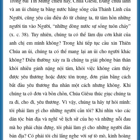
Trong bài Tin Mừng chiều nay, Chúa Giêsu, Đấng chữa lành
và an ủi chúng ta bằng nước hằng sống của Thánh Linh của
Người, cũng yêu cầu điều đó từ chúng ta, từ tâm hồn những
người tin vào Người, “những dòng nước sự sống tuôn chảy”
(x. c. 38). Tuy nhiên, chúng ta có thể làm dịu cơn khát của
anh chị em mình không? Trong khi tiếp tục cầu xin Thiên
Chúa an ủi, chúng ta có thể mang lại an ủi cho người khác
không? Điều thường xảy ra là chúng ta giải phóng bản thân
khỏi nhiều gánh nặng nội tâm, khỏi việc không cảm thấy
được yêu thương hoặc được tôn trọng, đơn giản bằng cách
bắt đầu yêu thương tha nhân một cách nhưng không. Khi
chúng ta cô đơn và bồn chồn, Chúa Giêsu thúc giục chúng ta
ra đi, cho đi, yêu thương. Vì vậy, chúng ta hãy tự hỏi mình:
tôi phải làm gì cho những người cần tôi? Khi nhìn vào các
dân tộc bản địa và nghĩ về lịch sử của họ và những nỗi đau
mà họ phải chịu đựng, tôi phải làm gì cho những người dân
bản địa? Có phải tôi chỉ lắng nghe với sự tò mò, kinh hoàng