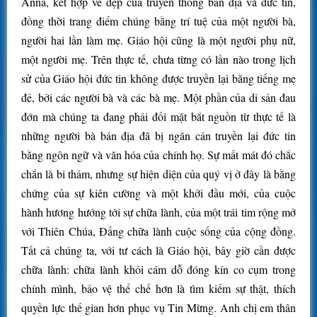
Anna, kết hợp vẻ đẹp của truyền thống bản địa và đức tin,
đồng thời trang điểm chúng bằng trí tuệ của một người bà,
người hai lần làm mẹ. Giáo hội cũng là một người phụ nữ,
một người mẹ. Trên thực tế, chưa từng có lần nào trong lịch
sử của Giáo hội đức tin không được truyền lại bằng tiếng mẹ
đẻ, bởi các người bà và các bà mẹ. Một phần của di sản đau
đớn mà chúng ta đang phải đối mặt bắt nguồn từ thực tế là
những người bà bản địa đã bị ngăn cản truyền lại đức tin
bằng ngôn ngữ và văn hóa của chính họ. Sự mất mát đó chắc
chắn là bi thảm, nhưng sự hiện diện của quý vị ở đây là bằng
chứng của sự kiên cường và một khởi đầu mới, của cuộc
hành hương hướng tới sự chữa lành, của một trái tim rộng mở
với Thiên Chúa, Đấng chữa lành cuộc sống của cộng đồng.
Tất cả chúng ta, với tư cách là Giáo hội, bây giờ cần được
chữa lành: chữa lành khỏi cám dỗ đóng kín co cụm trong
chính mình, bảo vệ thể chế hơn là tìm kiếm sự thật, thích
quyền lực thế gian hơn phục vụ Tin Mừng. Anh chị em thân