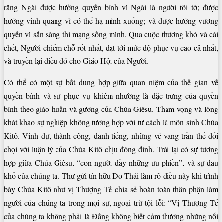
rằng Ngài được hưởng quyền bính vì Ngài là người tôi tớ; được
hưởng vinh quang vì có thể hạ mình xuống; và được hưởng vương
quyền vì sẵn sàng thí mạng sống mình. Qua cuộc thương khó và cái
chết, Người chiếm chỗ rốt nhất, đạt tới mức độ phục vụ cao cả nhất,
và truyền lại điều đó cho Giáo Hội của Người.
Có thể có một sự bất dung hợp giữa quan niệm của thế gian về
quyền bính và sự phục vụ khiêm nhường là đặc trưng của quyền
bính theo giáo huấn và gương của Chúa Giêsu. Tham vọng và lòng
khát khao sự nghiệp không tương hợp với tư cách là môn sinh Chúa
Kitô. Vinh dự, thành công, danh tiếng, những vẻ vang trần thế đối
chọi với luận lý của Chúa Kitô chịu đóng đinh. Trái lại có sự tương
hợp giữa Chúa Giêsu, “con người đầy những ưu phiền”, và sự đau
khổ của chúng ta. Thư gửi tín hữu Do Thái làm rõ điều này khi trình
bày Chúa Kitô như vị Thượng Tế chia sẻ hoàn toàn thân phận làm
người của chúng ta trong mọi sự, ngoại trừ tội lỗi: “Vị Thượng Tế
của chúng ta không phải là Đấng không biết cảm thương những nỗi