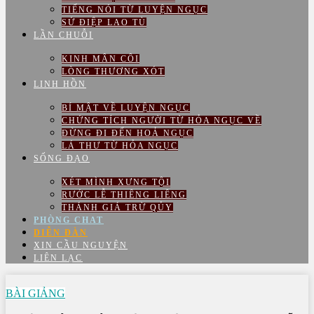
TIẾNG NÓI TỪ LUYỆN NGỤC
SỨ ĐIỆP LAO TÙ
LẦN CHUỖI
KINH MÂN CÔI
LÒNG THƯƠNG XÓT
LINH HỒN
BÍ MẬT VỀ LUYỆN NGỤC
CHỨNG TÍCH NGƯỜI TỪ HỎA NGỤC VỀ
ĐỪNG ĐI ĐẾN HOẢ NGỤC
LÁ THƯ TỪ HỎA NGỤC
SỐNG ĐẠO
XÉT MÌNH XƯNG TỘI
RƯỚC LỄ THIÊNG LIÊNG
THÁNH GIÁ TRỪ QỦY
PHÒNG CHAT
DIỄN ĐÀN
XIN CẦU NGUYỆN
LIÊN LẠC
BÀI GIẢNG