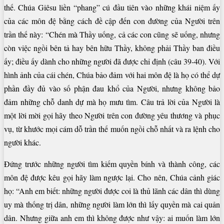
thế. Chúa Giêsu liền “phang” cú đầu tiên vào những khái niệm ấy
của các môn đệ bằng cách đề cập đến con đường của Người trên
trần thế này: “Chén mà Thầy uống, cả các con cũng sẽ uống, nhưng
còn việc ngồi bên tả hay bên hữu Thầy, không phải Thầy ban điều
ấy; điều ấy dành cho những người đã được chỉ định (câu 39-40). Với
hình ảnh của cái chén, Chúa bảo đảm với hai môn đệ là họ có thể dự
phần đầy đủ vào số phận đau khổ của Người, nhưng không bảo
đảm những chỗ danh dự mà họ mưu tìm. Câu trả lời của Người là
một lời mời gọi hãy theo Người trên con đường yêu thương và phục
vụ, từ khước mọi cám dỗ trần thế muốn ngồi chỗ nhất và ra lệnh cho
người khác.
Đứng trước những người tìm kiếm quyền bính và thành công, các
môn đệ được kêu gọi hãy làm ngược lại. Cho nên, Chúa cảnh giác
họ: “Anh em biết: những người được coi là thủ lãnh các dân thì dùng
uy mà thống trị dân, những người làm lớn thì lấy quyền mà cai quản
dân. Nhưng giữa anh em thì không được như vậy: ai muốn làm lớn