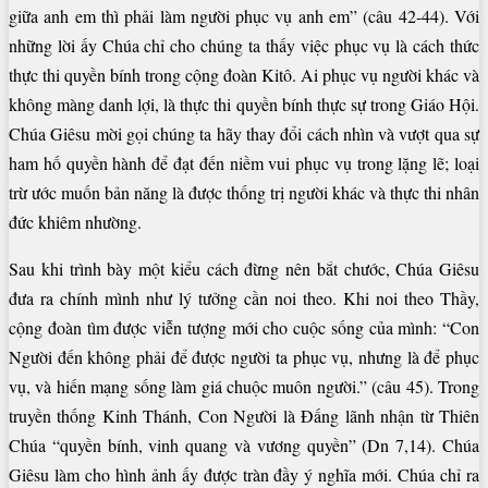
giữa anh em thì phải làm người phục vụ anh em” (câu 42-44). Với
những lời ấy Chúa chỉ cho chúng ta thấy việc phục vụ là cách thức
thực thi quyền bính trong cộng đoàn Kitô. Ai phục vụ người khác và
không màng danh lợi, là thực thi quyền bính thực sự trong Giáo Hội.
Chúa Giêsu mời gọi chúng ta hãy thay đổi cách nhìn và vượt qua sự
ham hố quyền hành để đạt đến niềm vui phục vụ trong lặng lẽ; loại
trừ ước muốn bản năng là được thống trị người khác và thực thi nhân
đức khiêm nhường.
Sau khi trình bày một kiểu cách đừng nên bắt chước, Chúa Giêsu
đưa ra chính mình như lý tưởng cần noi theo. Khi noi theo Thầy,
cộng đoàn tìm được viễn tượng mới cho cuộc sống của mình: “Con
Người đến không phải để được người ta phục vụ, nhưng là để phục
vụ, và hiến mạng sống làm giá chuộc muôn người.” (câu 45). Trong
truyền thống Kinh Thánh, Con Người là Đấng lãnh nhận từ Thiên
Chúa “quyền bính, vinh quang và vương quyền” (Dn 7,14). Chúa
Giêsu làm cho hình ảnh ấy được tràn đầy ý nghĩa mới. Chúa chỉ ra