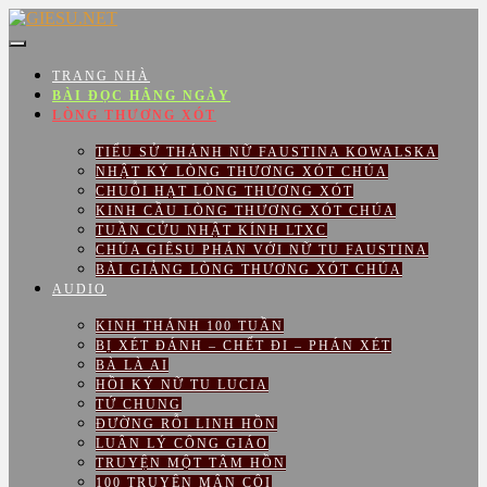
Skip
to
content
TRANG NHÀ
BÀI ĐỌC HẰNG NGÀY
LÒNG THƯƠNG XÓT
TIỂU SỬ THÁNH NỮ FAUSTINA KOWALSKA
NHẬT KÝ LÒNG THƯƠNG XÓT CHÚA
CHUỖI HẠT LÒNG THƯƠNG XÓT
KINH CẦU LÒNG THƯƠNG XÓT CHÚA
TUẦN CỬU NHẬT KÍNH LTXC
CHÚA GIÊSU PHÁN VỚI NỮ TU FAUSTINA
BÀI GIẢNG LÒNG THƯƠNG XÓT CHÚA
AUDIO
KINH THÁNH 100 TUẦN
BỊ XÉT ĐÁNH – CHẾT ĐI – PHÁN XÉT
BÀ LÀ AI
HỒI KÝ NỮ TU LUCIA
TỨ CHUNG
ĐƯỜNG RỖI LINH HỒN
LUÂN LÝ CÔNG GIÁO
TRUYỆN MỘT TÂM HỒN
100 TRUYỆN MÂN CÔI