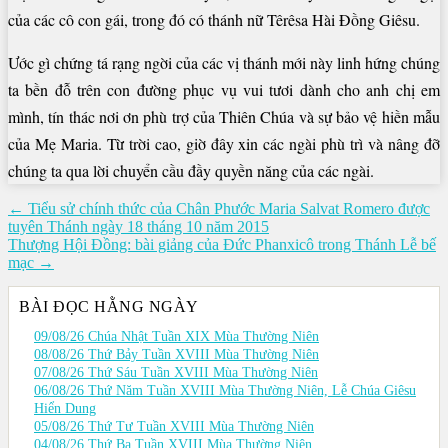
của các cô con gái, trong đó có thánh nữ Têrêsa Hài Đồng Giêsu.
Ước gì chứng tá rạng ngời của các vị thánh mới này linh hứng chúng
ta bền đỗ trên con đường phục vụ vui tươi dành cho anh chị em
mình, tín thác nơi ơn phù trợ của Thiên Chúa và sự bảo vệ hiền mẫu
của Mẹ Maria. Từ trời cao, giờ đây xin các ngài phù trì và nâng đỡ
chúng ta qua lời chuyển cầu đầy quyền năng của các ngài.
Điều
← Tiểu sử chính thức của Chân Phước Maria Salvat Romero được
tuyên Thánh ngày 18 tháng 10 năm 2015
hướng
Thượng Hội Đồng: bài giảng của Đức Phanxicô trong Thánh Lễ bế
bài
mạc →
viết
BÀI ĐỌC HẰNG NGÀY
09/08/26 Chúa Nhật Tuần XIX Mùa Thường Niên
08/08/26 Thứ Bảy Tuần XVIII Mùa Thường Niên
07/08/26 Thứ Sáu Tuần XVIII Mùa Thường Niên
06/08/26 Thứ Năm Tuần XVIII Mùa Thường Niên, Lễ Chúa Giêsu
Hiển Dung
05/08/26 Thứ Tư Tuần XVIII Mùa Thường Niên
04/08/26 Thứ Ba Tuần XVIII Mùa Thường Niên