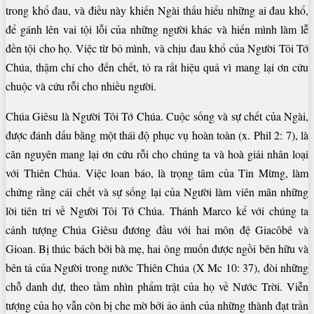
trong khổ đau, và điều này khiến Ngài thấu hiểu những ai đau khổ,
để gánh lên vai tội lỗi của những người khác và hiến mình làm lễ
đền tội cho họ. Việc từ bỏ mình, và chịu đau khổ của Người Tôi Tớ
Chúa, thậm chí cho đến chết, tỏ ra rất hiệu quả vì mang lại ơn cứu
chuộc và cứu rỗi cho nhiều người.
Chúa Giêsu là Người Tôi Tớ Chúa. Cuộc sống và sự chết của Ngài,
được đánh dấu bằng một thái độ phục vụ hoàn toàn (x. Phil 2: 7), là
căn nguyên mang lại ơn cứu rỗi cho chúng ta và hoà giải nhân loại
với Thiên Chúa. Việc loan báo, là trọng tâm của Tin Mừng, làm
chứng rằng cái chết và sự sống lại của Người làm viên mãn những
lời tiên tri về Người Tôi Tớ Chúa. Thánh Marco kể với chúng ta
cảnh tượng Chúa Giêsu đương đầu với hai môn đệ Giacôbê và
Gioan. Bị thúc bách bởi bà mẹ, hai ông muốn được ngồi bên hữu và
bên tả của Người trong nước Thiên Chúa (X Mc 10: 37), đòi những
chỗ danh dự, theo tầm nhìn phẩm trật của họ về Nước Trời. Viễn
tượng của họ vẫn còn bị che mờ bởi ảo ảnh của những thành đạt trần