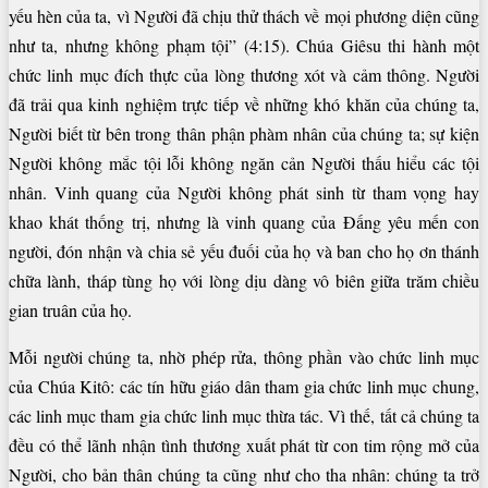
yếu hèn của ta, vì Người đã chịu thử thách về mọi phương diện cũng
như ta, nhưng không phạm tội” (4:15). Chúa Giêsu thi hành một
chức linh mục đích thực của lòng thương xót và cảm thông. Người
đã trải qua kinh nghiệm trực tiếp về những khó khăn của chúng ta,
Người biết từ bên trong thân phận phàm nhân của chúng ta; sự kiện
Người không mắc tội lỗi không ngăn cản Người thấu hiểu các tội
nhân. Vinh quang của Người không phát sinh từ tham vọng hay
khao khát thống trị, nhưng là vinh quang của Đấng yêu mến con
người, đón nhận và chia sẻ yếu đuối của họ và ban cho họ ơn thánh
chữa lành, tháp tùng họ với lòng dịu dàng vô biên giữa trăm chiều
gian truân của họ.
Mỗi người chúng ta, nhờ phép rửa, thông phần vào chức linh mục
của Chúa Kitô: các tín hữu giáo dân tham gia chức linh mục chung,
các linh mục tham gia chức linh mục thừa tác. Vì thế, tất cả chúng ta
đều có thể lãnh nhận tình thương xuất phát từ con tim rộng mở của
Người, cho bản thân chúng ta cũng như cho tha nhân: chúng ta trở