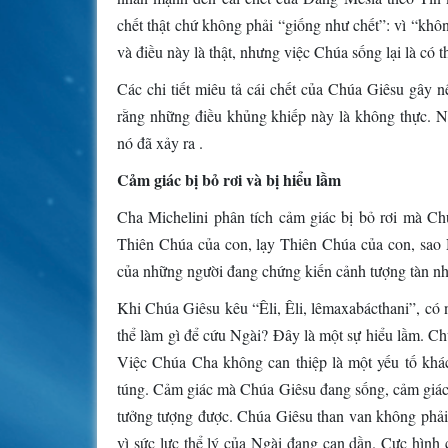
chết thật chứ không phải “giống như chết”: vì “khô
và điều này là thật, nhưng việc Chúa sống lại là có t
Các chi tiết miêu tả cái chết của Chúa Giêsu gây n
rằng những điều khủng khiếp này là không thực. N
nó đã xảy ra .
Cảm giác bị bỏ rơi và bị hiểu lầm
Cha Michelini phân tích cảm giác bị bỏ rơi mà Chú
Thiên Chúa của con, lạy Thiên Chúa của con, sao 
của những người đang chứng kiến cảnh tượng tàn n
Khi Chúa Giêsu kêu “Êli, Êli, lêmaxabácthani”, có n
thể làm gì để cứu Ngài? Đây là một sự hiểu lầm. 
Việc Chúa Cha không can thiệp là một yếu tố khác 
túng. Cảm giác mà Chúa Giêsu đang sống, cảm giác 
tưởng tượng được. Chúa Giêsu than van không phải 
vì sức lực thể lý của Ngài đang cạn dần. Cực hình