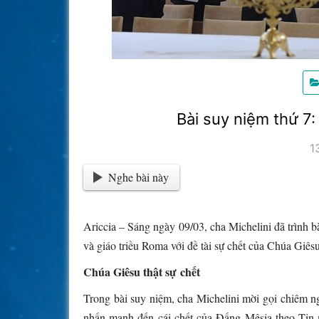
Bài suy niệm thứ 7
1
Nghe bài này
Ariccia – Sáng ngày 09/03, cha Michelini đã trình 
và giáo triều Roma với đề tài sự chết của Chúa Giêsu
Chúa Giêsu thật sự chết
Trong bài suy niệm, cha Michelini mời gọi chiêm 
nhấn mạnh đến cái chết của Đấng Mêsia theo Tin m