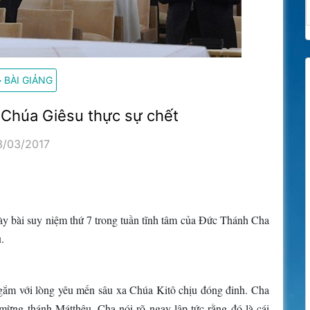
BÀI GIẢNG
: Chúa Giêsu thực sự chết
3/03/2017
bày bài suy niệm thứ 7 trong tuần tĩnh tâm của Đức Thánh Cha
.
ngắm với lòng yêu mến sâu xa Chúa Kitô chịu đóng đinh. Cha
ừng thánh Mátthêu. Cha nói rõ ngay lập tức rằng đó là cái