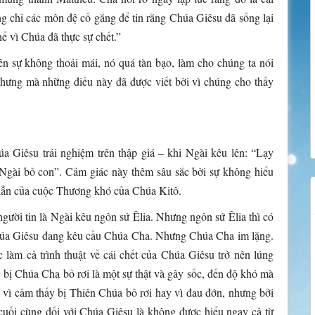
ng chỉ các môn đệ cố gắng để tin rằng Chúa Giêsu đã sống lại
hể vì Chúa đã thực sự chết.”
ên sự không thoải mái, nó quá tàn bạo, làm cho chúng ta nói
hưng mà những điều này đã được viết bởi vì chúng cho thấy
a Giêsu trải nghiệm trên thập giá – khi Ngài kêu lên: “Lạy
Ngài bỏ con”. Cảm giác này thêm sâu sắc bởi sự không hiểu
hẫn của cuộc Thương khó của Chúa Kitô.
gười tin là Ngài kêu ngôn sứ Êlia. Nhưng ngôn sứ Êlia thì có
Chúa Giêsu đang kêu cầu Chúa Cha. Nhưng Chúa Cha im lặng.
làm cả trình thuật về cái chết của Chúa Giêsu trở nên lúng
bị Chúa Cha bỏ rơi là một sự thật và gây sốc, đến độ khó mà
vì cảm thấy bị Thiên Chúa bỏ rơi hay vì đau đớn, nhưng bởi
 cuối cùng đối với Chúa Giêsu là không được hiểu ngay cả từ