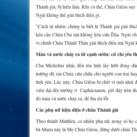
Thánh giá, bị hiểu lầm. Khi có thể, Chúa Giêsu suy 
Ngài không thể giải thích điều gì.
“Cách tự nhiên, chúng ta biết là Thánh giá giải th
kêu cầu Chúa Cha mà không kêu cứu Êlia. Ngài chỉ
vì chính Chúa Thánh Thần giải thích điều mà Ngài 
Máu và nước chảy ra từ cạnh sườn: cử chỉ yêu thư
Cha Michelini nhắc đến tên lính lấy lưỡi đòng 
trưởng đã xin Chúa cứu chữa cho người con trai hay
tình yêu. Lúc này, Chúa Giêsu bị chết vì một nhát 
viên đại đội trưởng ở Caphácnaum, giờ đây trên thậ
đó máu và nước chảy ra, để tha tội lỗi.
Các phụ nữ hiện diện ở chân Thánh giá
Theo thánh Mátthêu, có nhiều phụ nữ, trong số họ
bà Maria này là Mẹ Chúa Giêsu, đứng dưới chân Th