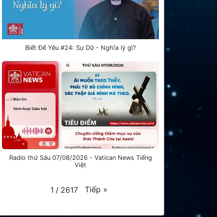
Biết Để Yêu #24: Sự Dữ - Nghĩa lý gì?
Radio thứ Sáu 07/08/2026 - Vatican News Tiếng
Việt
Tiếp
»
1
/
2617