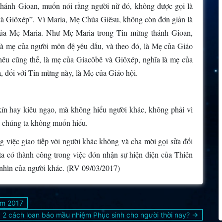
thánh Gioan, muốn nói rằng người nữ đó, không được gọi là
à Giôxép”. Vì Maria, Mẹ Chúa Giêsu, không còn đơn giản là
ủa Mẹ Maria. Như Mẹ Maria trong Tin mừng thánh Gioan,
à mẹ của người môn đệ yêu dấu, và theo đó, là Mẹ của Giáo
hêu cũng thế, là mẹ của Giacôbê và Giôxép, nghĩa là mẹ của
, đối với Tin mừng này, là Mẹ của Giáo hội.
kín hay kiêu ngạo, mà không hiểu người khác, không phải vì
ì chúng ta không muốn hiểu.
 việc giao tiếp với người khác không và cha mời gọi sửa đổi
ta có thành công trong việc đón nhận sự hiện diện của Thiên
 nhìn của người khác. (RV 09/03/2017)
ăm 2017
: 2 cách loan báo mầu nhiệm Phục sinh cho người thời nay? →