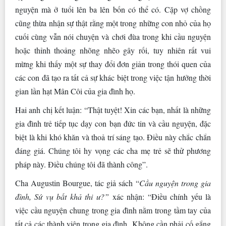
nguyện mà ở tuổi lên ba lên bốn có thể có. Cặp vợ chồng
cũng thừa nhận sự thật rằng một trong những con nhỏ của họ
cuối cùng vẫn nói chuyện và chơi đùa trong khi cầu nguyện
hoặc thỉnh thoảng nhõng nhẽo gây rối, tuy nhiên rất vui
mừng khi thấy một sự thay đổi đơn giản trong thói quen của
các con đã tạo ra tất cả sự khác biệt trong việc tận hưởng thời
gian lần hạt Mân Côi của gia đình họ.
Hai anh chị kết luận: “Thật tuyệt! Xin các bạn, nhất là những
gia đình trẻ tiếp tục dạy con bạn đức tin và cầu nguyện, đặc
biệt là khi khó khăn và thoả trí sáng tạo. Điều này chắc chắn
đáng giá. Chúng tôi hy vọng các cha mẹ trẻ sẽ thử phương
pháp này. Điều chúng tôi đã thành công”.
Cha Augustin Bourgue, tác giả sách “
Cầu nguyện trong gia
đình, Sứ vụ bất khả thi ư?”
xác nhận: “Điều chính yếu là
việc cầu nguyện chung trong gia đình nằm trong tầm tay của
tất cả các thành viên trong gia đình. Không cần phải cố gắng