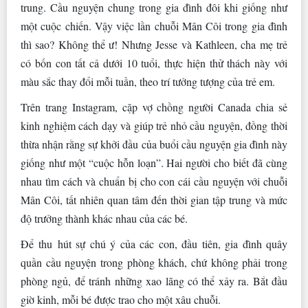
trung. Cầu nguyện chung trong gia đình đôi khi giống như
một cuộc chiến. Vậy việc lần chuỗi Mân Côi trong gia đình
thì sao? Không thể ư! Nhưng Jesse và Kathleen, cha mẹ trẻ
có bốn con tất cả dưới 10 tuổi, thực hiện thử thách này với
màu sắc thay đổi mỗi tuần, theo trí tưởng tượng của trẻ em.
Trên trang Instagram, cặp vợ chồng người Canada chia sẻ
kinh nghiệm cách dạy và giúp trẻ nhỏ cầu nguyện, đồng thời
thừa nhận rằng sự khởi đầu của buổi cầu nguyện gia đình này
giống như một “cuộc hỗn loạn”. Hai người cho biết đã cùng
nhau tìm cách và chuẩn bị cho con cái cầu nguyện với chuỗi
Mân Côi, tất nhiên quan tâm đến thời gian tập trung và mức
độ trưởng thành khác nhau của các bé.
Để thu hút sự chú ý của các con, đầu tiên, gia đình quây
quần cầu nguyện trong phòng khách, chứ không phải trong
phòng ngủ, để tránh những xao lãng có thể xảy ra. Bắt đầu
giờ kinh, mỗi bé được trao cho một xâu chuỗi.