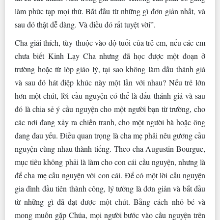
làm phức tạp mọi thứ. Bắt đầu từ những gì đơn giản nhất, và
sau đó thật dễ dàng. Và điều đó rất tuyệt vời”.
Cha giải thích, tùy thuộc vào độ tuổi của trẻ em, nếu các em
chưa biết Kinh Lạy Cha nhưng đã học được một đoạn ở
trường hoặc từ lớp giáo lý, tại sao không làm dấu thánh giá
và sau đó hát điệp khúc này một lần với nhau? Nếu trẻ lớn
hơn một chút, lời cầu nguyện có thể là dấu thánh giá và sau
đó là chia sẻ ý cầu nguyện cho một người bạn từ trường, cho
các nơi đang xảy ra chiến tranh, cho một người bà hoặc ông
đang đau yếu. Điều quan trọng là cha mẹ phải nêu gương cầu
nguyện cùng nhau thành tiếng. Theo cha Augustin Bourgue,
mục tiêu không phải là làm cho con cái cầu nguyện, nhưng là
để cha mẹ cầu nguyện với con cái. Để có một lời cầu nguyện
gia đình đầu tiên thành công, lý tưởng là đơn giản và bắt đầu
từ những gì đã đạt được một chút. Bằng cách nhỏ bé và
mong muốn gặp Chúa, mọi người bước vào cầu nguyện trên