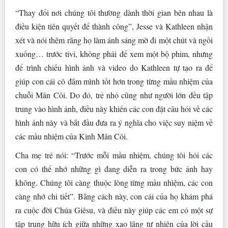
“Thay đổi nơi chúng tôi thường dành thời gian bên nhau là
điều kiện tiên quyết để thành công”, Jesse và Kathleen nhận
xét và nói thêm rằng họ làm ánh sáng mờ đi một chút và ngồi
xuống… trước tivi, không phải để xem một bộ phim, nhưng
để trình chiếu hình ảnh và video do Kathleen tự tạo ra để
giúp con cái cô đắm mình tốt hơn trong từng mầu nhiệm của
chuỗi Mân Côi. Do đó, trẻ nhỏ cũng như người lớn đều tập
trung vào hình ảnh, điều này khiến các con đặt câu hỏi về các
hình ảnh này và bắt đầu đưa ra ý nghĩa cho việc suy niệm về
các mầu nhiệm của Kinh Mân Côi.
Cha mẹ trẻ nói: “Trước mỗi mầu nhiệm, chúng tôi hỏi các
con có thể nhớ những gì đang diễn ra trong bức ảnh hay
không. Chúng tôi càng thuộc lòng từng mầu nhiệm, các con
càng nhớ chi tiết”. Bằng cách này, con cái của họ khám phá
ra cuộc đời Chúa Giêsu, và điều này giúp các em có một sự
tập trung hữu ích giữa những xao lãng tự nhiên của lời cầu