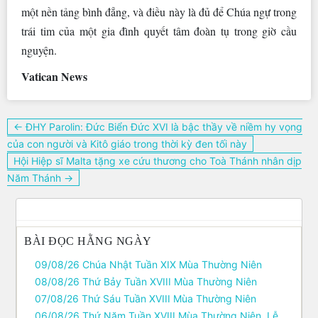
một nền tảng bình đẳng, và điều này là đủ để Chúa ngự trong
trái tim của một gia đình quyết tâm đoàn tụ trong giờ cầu
nguyện.
Vatican News
Điều
← ĐHY Parolin: Đức Biển Đức XVI là bậc thầy về niềm hy vọng
hướng
của con người và Kitô giáo trong thời kỳ đen tối này
bài
Hội Hiệp sĩ Malta tặng xe cứu thương cho Toà Thánh nhân dịp
viết
Năm Thánh →
BÀI ĐỌC HẰNG NGÀY
09/08/26 Chúa Nhật Tuần XIX Mùa Thường Niên
08/08/26 Thứ Bảy Tuần XVIII Mùa Thường Niên
07/08/26 Thứ Sáu Tuần XVIII Mùa Thường Niên
06/08/26 Thứ Năm Tuần XVIII Mùa Thường Niên, Lễ