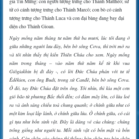
giả Tin Mừng: con người tượng trưng cho Thánh Matthêô; sư
tử có cánh tượng trưng cho Thánh Marcô; con bò có cánh
tượng trưng cho Thánh Luca và con đại bàng đang bay đại
diện cho Thánh Gioan.
Ngày mồng năm tháng tư năm thứ ba mươi, lúc tôi đang ở
giữa những người lưu đày, bên bờ sông Cơva, thì trời mở ra
và tôi nhìn thấy thị kiến Thiên Chúa cho xem. Ngày mồng
năm trong tháng – vào năm thứ năm kể từ khi vua
Giôgiakhin bị đi đày -, có lời Đức Chúa phán với tư tế
Êdêkien, con ông Budi, trong xứ Canđê, bên bờ sông Cơva.
Ở đó, tay Đức Chúa đặt trên ông. Tôi nhìn, thì kìa một cơn
gió bão từ phương Bắc thổi đến; có đám mây lớn, có lửa loé
ra và ánh sáng chiếu toả chung quanh; ở chính giữa như có
một kim loại lấp lánh, ở chính giữa lửa. Ở chính giữa, có cái
gì tựa như bốn sinh vật. Đây là dáng vẻ của chúng: chúng
trông giống như người ta. Mỗi sinh vật có bốn mặt và bốn
cánh. Còn chân của chúng thì thẳng; bàn chân tựa bàn chân