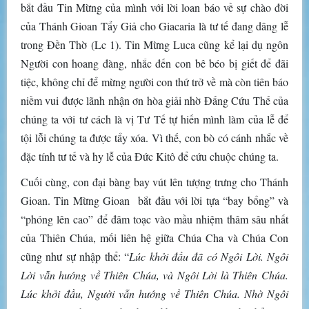
bắt đầu Tin Mừng của mình với lời loan báo về sự chào đời
của Thánh Gioan Tẩy Giả cho Giacaria là tư tế đang dâng lễ
trong Đền Thờ (Lc 1). Tin Mừng Luca cũng kể lại dụ ngôn
Người con hoang đàng, nhắc đến con bê béo bị giết để đãi
tiệc, không chỉ để mừng người con thứ trở về mà còn tiên báo
niềm vui được lãnh nhận ơn hòa giải nhờ Đấng Cứu Thế của
chúng ta với tư cách là vị Tư Tế tự hiến mình làm của lễ để
tội lỗi chúng ta được tẩy xóa. Vì thế, con bò có cánh nhắc về
đặc tính tư tế và hy lễ của Đức Kitô để cứu chuộc chúng ta.
Cuối cùng, con đại bàng bay vút lên tượng trưng cho Thánh
Gioan. Tin Mừng Gioan bắt đầu với lời tựa “bay bổng” và
“phóng lên cao” để đâm toạc vào mầu nhiệm thâm sâu nhất
của Thiên Chúa, mối liên hệ giữa Chúa Cha và Chúa Con
cũng như sự nhập thể: “
Lúc khởi đầu đã có Ngôi Lời. Ngôi
Lời vẫn hướng về Thiên Chúa, và Ngôi Lời là Thiên Chúa.
Lúc khởi đầu, Người vẫn hướng về Thiên Chúa. Nhờ Ngôi