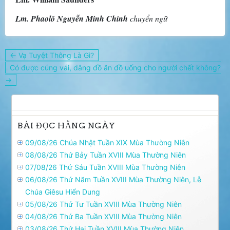
Lm. Phaolô Nguyễn Minh Chính
chuyển ngữ
Điều
← Vạ Tuyệt Thông Là Gì?
hướng
Có được cúng vái, dâng đồ ăn đồ uống cho người chết không?
bài
→
viết
BÀI ĐỌC HẰNG NGÀY
09/08/26 Chúa Nhật Tuần XIX Mùa Thường Niên
08/08/26 Thứ Bảy Tuần XVIII Mùa Thường Niên
07/08/26 Thứ Sáu Tuần XVIII Mùa Thường Niên
06/08/26 Thứ Năm Tuần XVIII Mùa Thường Niên, Lễ
Chúa Giêsu Hiển Dung
05/08/26 Thứ Tư Tuần XVIII Mùa Thường Niên
04/08/26 Thứ Ba Tuần XVIII Mùa Thường Niên
03/08/26 Thứ Hai Tuần XVIII Mùa Thường Niên