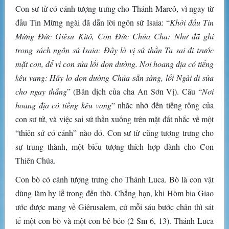
Con sư tử có cánh tượng trưng cho Thánh Marcô, vì ngay từ
đầu Tin Mừng ngài đã dẫn lời ngôn sứ Isaia: “
Khởi đầu Tin
Mừng Đức Giêsu Kitô, Con Đức Chúa Cha: Như đã ghi
trong sách ngôn sứ Isaia: Đây là vị sứ thần Ta sai đi trước
mặt con, để vì con sửa lối dọn đường. Nơi hoang địa có tiếng
kêu vang: Hãy lo dọn đường Chúa sẵn sàng, lối Ngài đi sửa
cho ngay thẳng
” (Bản dịch của cha An Sơn Vị). Câu “
Nơi
hoang địa có tiếng kêu vang
” nhắc nhớ đến tiếng rống của
con sư tử, và việc sai sứ thần xuống trên mặt đất nhắc về một
“thiên sứ có cánh” nào đó. Con sư tử cũng tượng trưng cho
sự trung thành, một biểu tượng thích hợp dành cho Con
Thiên Chúa.
Con bò có cánh tượng trưng cho Thánh Luca. Bò là con vật
dùng làm hy lễ trong đền thờ. Chẳng hạn, khi Hòm bia Giao
ước được mang về Giêrusalem, cứ mỗi sáu bước chân thì sát
tế một con bò và một con bê béo (2 Sm 6, 13). Thánh Luca