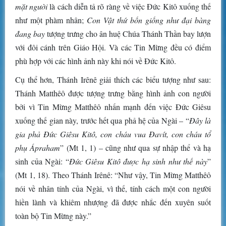
mặt người
là cách diễn tả rõ ràng về việc Đức Kitô xuống thế
như một phàm nhân;
Con Vật thứ bốn giống như đại bàng
đang bay
tượng trưng cho ân huệ Chúa Thánh Thần bay lượn
với đôi cánh trên Giáo Hội. Và các Tin Mừng đều có điểm
phù hợp với các hình ảnh này khi nói về Đức Kitô.
Cụ thể hơn, Thánh Irênê giải thích các biểu tượng như sau:
Thánh Matthêô được tượng trưng bằng hình ảnh con người
bởi vì Tin Mừng Matthêô nhấn mạnh đến việc Đức Giêsu
xuống thế gian này, trước hết qua phả hệ của Ngài – “
Đây là
gia phả Đức Giêsu Kitô, con cháu vua Đavít, con cháu tổ
phụ Ápraham
” (Mt 1, 1) – cũng như qua sự nhập thể và hạ
sinh của Ngài: “
Đức Giêsu Kitô được hạ sinh như thế này
”
(Mt 1, 18). Theo Thánh Irênê: “Như vậy, Tin Mừng Matthêô
nói về nhân tính của Ngài, vì thế, tính cách một con người
hiền lành và khiêm nhượng đã được nhắc đến xuyên suốt
toàn bộ Tin Mừng này.”