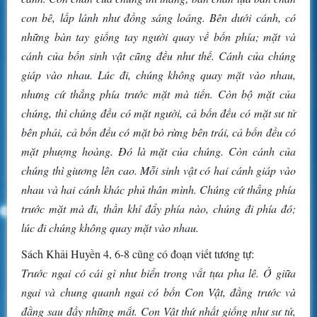
con bê, lấp lánh như đồng sáng loáng. Bên dưới cánh, có
những bàn tay giống tay người quay về bốn phía; mặt và
cánh của bốn sinh vật cũng đều như thế. Cánh của chúng
giáp vào nhau. Lúc đi, chúng không quay mặt vào nhau,
nhưng cứ thẳng phía trước mặt mà tiến. Còn bộ mặt của
chúng, thì chúng đều có mặt người, cả bốn đều có mặt sư tử
bên phải, cả bốn đều có mặt bò rừng bên trái, cả bốn đều có
mặt phượng hoàng. Đó là mặt của chúng. Còn cánh của
chúng thì giương lên cao. Mỗi sinh vật có hai cánh giáp vào
nhau và hai cánh khác phủ thân mình. Chúng cứ thẳng phía
trước mặt mà đi, thần khí đẩy phía nào, chúng đi phía đó;
lúc đi chúng không quay mặt vào nhau.
Sách Khải Huyền 4, 6-8 cũng có đoạn viết tương tự:
Trước ngai có cái gì như biển trong vắt tựa pha lê. Ở giữa
ngai và chung quanh ngai có bốn Con Vật, đằng trước và
đằng sau đầy những mắt. Con Vật thứ nhất giống như sư tử,