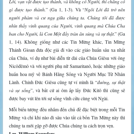
Lời, vạn vật được tạo thành, và không có Người, thì chẳng có
gì được tạo thành.
” (Ga 1, 1-3). Và “
Ngôi Lời đã trở nên
người phàm và cư ngụ giữa chúng ta. Chúng tôi đã được
nhìn thấy vinh quang của Người, vinh quang mà Chúa Cha
ban cho Người, là Con Một đầy tràn ân sủng và sự thật
.” (Ga
1, 14). Không giống như các Tin Mừng khác, Tin Mừng
Thánh Gioan đưa độc giả đi vào các giáo huấn sâu xa nhất
của Chúa, ví dụ như bài diễn từ dài của Chúa Giêsu với ông
Nicôđêmô và với người phụ nữ Samaritanô, hoặc những giáo
huấn hoa mỹ về Bánh Hằng Sống và Người Mục Tử Nhân
Lành. Chính Đức Giêsu cũng tự ví mình là “
đường, sự thật
và sự sống
”, và bất cứ ai ôm ấp lấy Đức Kitô thì cũng sẽ
được bay vút lên tới sự sống vĩnh cửu cùng với Ngài.
Mỗi biểu tượng đều nhắm đến chủ đề đặc biệt trong mỗi Tin
Mừng và chỉ khi nào đi sâu vào tất cả bốn Tin Mừng này thì
chúng ta mới gặp gỡ được Chúa chúng ta cách trọn vẹn.
Lm. William Saunders