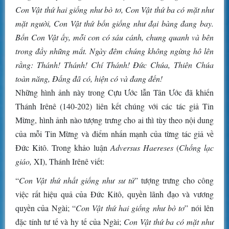
Con Vật thứ hai giống như bò tơ, Con Vật thứ ba có mặt như
mặt người, Con Vật thứ bốn giống như đại bàng đang bay.
Bốn Con Vật ấy, mỗi con có sáu cánh, chung quanh và bên
trong đầy những mắt. Ngày đêm chúng không ngừng hô lên
rằng:
Thánh! Thánh! Chí Thánh! Đức Chúa, Thiên Chúa
toàn năng, Đấng đã có, hiện có và đang đến!
Những hình ảnh này trong Cựu Ước lẫn Tân Ước đã khiến
Thánh Irênê (140-202) liên kết chúng với các tác giả Tin
Mừng, hình ảnh nào tượng trưng cho ai thì tùy theo nội dung
của mỗi Tin Mừng và điểm nhấn mạnh của từng tác giả về
Đức Kitô. Trong khảo luận
Adversus Haereses
(
Chống lạc
giáo,
XI), Thánh Irênê viết:
“
Con Vật thứ nhất giống như sư tử
” tượng trưng cho công
việc rất hiệu quả của Đức Kitô, quyền lãnh đạo và vương
quyền của Ngài; “
Con Vật thứ hai giống như bò tơ
” nói lên
đặc tính tư tế và hy tế của Ngài;
Con Vật thứ ba có mặt như