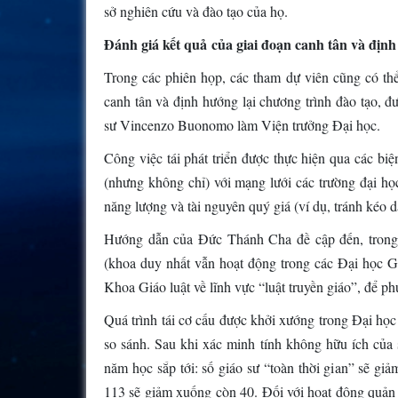
sở nghiên cứu và đào tạo của họ.
Đánh giá kết quả của giai đoạn canh tân và định
Trong các phiên họp, các tham dự viên cũng có thể
canh tân và định hướng lại chương trình đào tạo,
sư Vincenzo Buonomo làm Viện trưởng Đại học.
Công việc tái phát triển được thực hiện qua các biệ
(nhưng không chỉ) với mạng lưới các trường đại họ
năng lượng và tài nguyên quý giá (ví dụ, tránh kéo d
Hướng dẫn của Đức Thánh Cha đề cập đến, trong 
(khoa duy nhất vẫn hoạt động trong các Đại học 
Khoa Giáo luật về lĩnh vực “luật truyền giáo”, để p
Quá trình tái cơ cấu được khởi xướng trong Đại họ
so sánh. Sau khi xác minh tính không hữu ích của 
năm học sắp tới: số giáo sư “toàn thời gian” sẽ giả
113 sẽ giảm xuống còn 40. Đối với hoạt động quản 