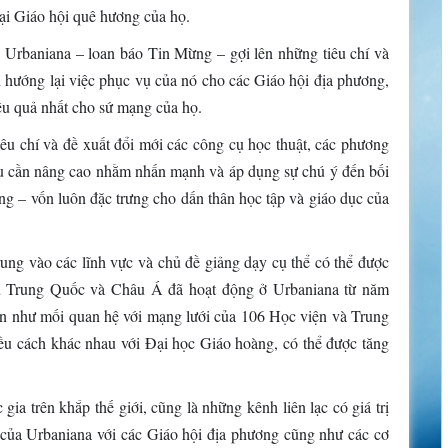
tại Giáo hội quê hương của họ.
ọc Urbaniana – loan báo Tin Mừng – gợi lên những tiêu chí và
 hướng lại việc phục vụ của nó cho các Giáo hội địa phương,
iệu quả nhất cho sứ mạng của họ.
iêu chí và đề xuất đổi mới các công cụ học thuật, các phương
ứu cần nâng cao nhằm nhấn mạnh và áp dụng sự chú ý đến bối
ng – vốn luôn đặc trưng cho dấn thân học tập và giáo dục của
rung vào các lĩnh vực và chủ đề giảng dạy cụ thể có thể được
u Trung Quốc và Châu Á đã hoạt động ở Urbaniana từ năm
ạn như mối quan hệ với mạng lưới của 106 Học viện và Trung
iều cách khác nhau với Đại học Giáo hoàng, có thể được tăng
gia trên khắp thế giới, cũng là những kênh liên lạc có giá trị
t của Urbaniana với các Giáo hội địa phương cũng như các cơ