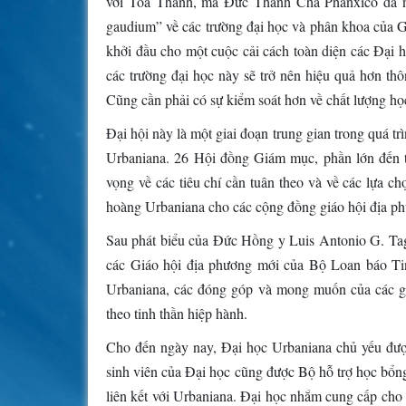
với Tòa Thánh, mà Đức Thánh Cha Phanxicô đã nhi
gaudium” về các trường đại học và phân khoa của Gi
khởi đầu cho một cuộc cải cách toàn diện các Đại 
các trường đại học này sẽ trở nên hiệu quả hơn th
Cũng cần phải có sự kiểm soát hơn về chất lượng họ
Đại hội này là một giai đoạn trung gian trong quá tr
Urbaniana. 26 Hội đồng Giám mục, phần lớn đến t
vọng về các tiêu chí cần tuân theo và về các lựa 
hoàng Urbaniana cho các cộng đồng giáo hội địa p
Sau phát biểu của Đức Hồng y Luis Antonio G. Tag
các Giáo hội địa phương mới của Bộ Loan báo T
Urbaniana, các đóng góp và mong muốn của các gi
theo tinh thần hiệp hành.
Cho đến ngày nay, Đại học Urbaniana chủ yếu đượ
sinh viên của Đại học cũng được Bộ hỗ trợ học bổng.
liên kết với Urbaniana. Đại học nhắm cung cấp cho 