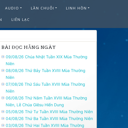
AUDIO
LẦN CHUỖI
LINH HỒN
N
LIÊN LẠC
BÀI ĐỌC HẰNG NGÀY
09/08/26 Chúa Nhật Tuần XIX Mùa Thường
Niên
08/08/26 Thứ Bảy Tuần XVIII Mùa Thường
Niên
07/08/26 Thứ Sáu Tuần XVIII Mùa Thường
Niên
06/08/26 Thứ Năm Tuần XVIII Mùa Thường
Niên, Lễ Chúa Giêsu Hiển Dung
05/08/26 Thứ Tư Tuần XVIII Mùa Thường Niên
04/08/26 Thứ Ba Tuần XVIII Mùa Thường Niên
03/08/26 Thứ Hai Tuần XVIII Mùa Thường