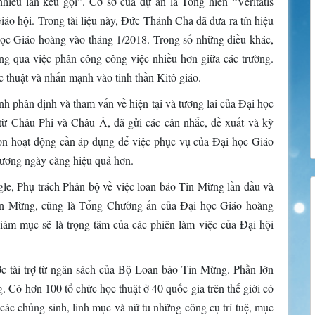
ều lần kêu gọi”. Cơ sở của dự án là Tông hiến “Veritatis
áo hội. Trong tài liệu này, Đức Thánh Cha đã đưa ra tín hiệu
học Giáo hoàng vào tháng 1/2018. Trong số những điều khác,
ông qua việc phân công công việc nhiều hơn giữa các trường.
c thuật và nhấn mạnh vào tinh thần Kitô giáo.
ình phân định và tham vấn về hiện tại và tương lai của Đại học
ừ Châu Phi và Châu Á, đã gửi các cân nhắc, đề xuất và kỳ
chọn hoạt động cần áp dụng để việc phục vụ của Đại học Giáo
hương ngày càng hiệu quả hơn.
le, Phụ trách Phân bộ về việc loan báo Tin Mừng lần đầu và
in Mừng, cũng là Tổng Chưởng ấn của Đại học Giáo hoàng
ám mục sẽ là trọng tâm của các phiên làm việc của Đại hội
c tài trợ từ ngân sách của Bộ Loan báo Tin Mừng. Phần lớn
 Có hơn 100 tổ chức học thuật ở 40 quốc gia trên thế giới có
các chủng sinh, linh mục và nữ tu những công cụ trí tuệ, mục