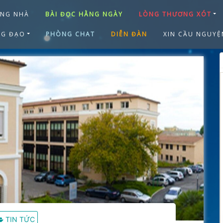
ANG NHÀ
BÀI ĐỌC HẰNG NGÀY
LÒNG THƯƠNG XÓT
NG ĐẠO
PHÒNG CHAT
DIỄN ĐÀN
XIN CẦU NGUYỆ
TIN TỨC