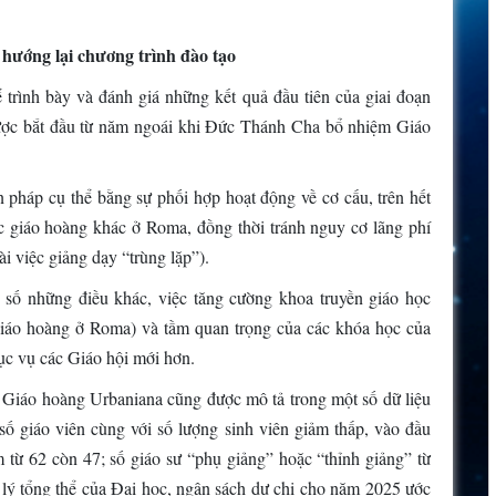
 hướng lại chương trình đào tạo
 trình bày và đánh giá những kết quả đầu tiên của giai đoạn
 được bắt đầu từ năm ngoái khi Đức Thánh Cha bổ nhiệm Giáo
n pháp cụ thể bằng sự phối hợp hoạt động về cơ cấu, trên hết
c giáo hoàng khác ở Roma, đồng thời tránh nguy cơ lãng phí
ài việc giảng dạy “trùng lặp”).
số những điều khác, việc tăng cường khoa truyền giáo học
Giáo hoàng ở Roma) và tầm quan trọng của các khóa học của
hục vụ các Giáo hội mới hơn.
c Giáo hoàng Urbaniana cũng được mô tả trong một số dữ liệu
số giáo viên cùng với số lượng sinh viên giảm thấp, vào đầu
m từ 62 còn 47; số giáo sư “phụ giảng” hoặc “thỉnh giảng” từ
lý tổng thể của Đại học, ngân sách dự chi cho năm 2025 ước