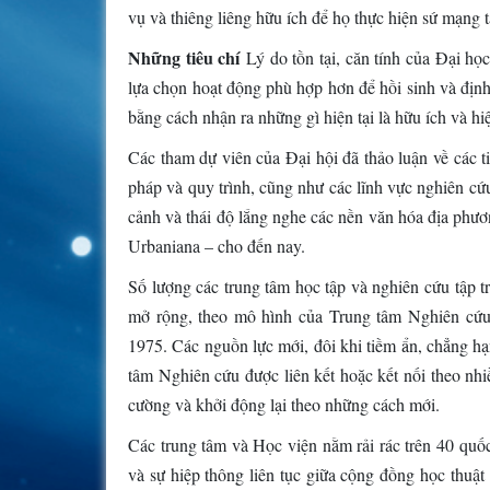
vụ và thiêng liêng hữu ích để họ thực hiện sứ mạng 
Những tiêu chí
Lý do tồn tại, căn tính của Đại h
lựa chọn hoạt động phù hợp hơn để hồi sinh và định
bằng cách nhận ra những gì hiện tại là hữu ích và h
Các tham dự viên của Đại hội đã thảo luận về các t
pháp và quy trình, cũng như các lĩnh vực nghiên c
cảnh và thái độ lắng nghe các nền văn hóa địa phươ
Urbaniana – cho đến nay.
Số lượng các trung tâm học tập và nghiên cứu tập t
mở rộng, theo mô hình của Trung tâm Nghiên cứ
1975. Các nguồn lực mới, đôi khi tiềm ẩn, chẳng h
tâm Nghiên cứu được liên kết hoặc kết nối theo nh
cường và khởi động lại theo những cách mới.
Các trung tâm và Học viện nằm rải rác trên 40 quốc 
và sự hiệp thông liên tục giữa cộng đồng học thuậ